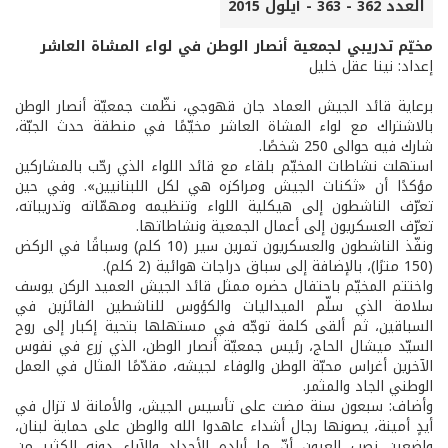
العدد 362 - 363 - أيلول 2015
مخيّم تدريبي لجمعية أنصار الوطن في لواء المشاة العاشر
إعداد: نينا عقل خليل
برعاية قائد الجيش العماد جان قهوجي، نظّمت جمعيّة أنصار الوطن
بالاشتراك مع لواء المشاة العاشر مخيّمًا في منطقة حدث الجبّة،
شارك فيه حوالى 250 شخصًا.
استهلت نشاطات المخيّم بلقاء مع قائد اللواء الذي رحّب بالمشاركين
مؤكدًا أن «ثكنات الجيش ومراكزه هي لكل اللبنانيين». وفي حين
تعرّف الناشطون إلى هيكلية اللواء وتنظيمه ومهمّاته وتدريباته،
تعرّف العسكريون إلى أعمال الجمعية ونشاطاتها.
ونفّذ الناشطون والعسكريون تمرين سير (10 كلم) وسباقًا في الركض
(150 مترًا)، بالإضافة إلى سباق دراجات هوائية (2 كلم).
واختتم المخيّم باحتفال حضره ممثل قائد الجيش العميد الركن يوسف
سلامة الذي سلّم الميداليات والكؤوس للناشطين الفائزين في
السباقين، ثم ألقى كلمة توجّه في مستهلها بتحية إكبار إلى روح
السيّد ميشال الحاج، رئيس جمعيّة أنصار الوطن، الذي زرع في نفوس
الآخرين أغراس محبّة الوطن والوفاء لجيشه، مقدّمًا المثال في العمل
الوطني الجاد والمثمر.
وأضاف: سبعون سنة مضت على تأسيس الجيش، والأمانة لا تزال في
أيدٍ أمينة، يصونها رجال أشداء عاهدوا الله والوطن على حماية لبنان،
واضعين نصب العيون أنّ ما أراده الأجداد والآباء دونه الكثير من