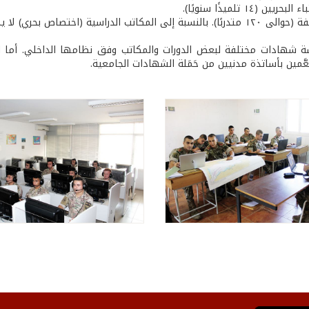
يين (١٤ تلميذًا سنويًا).
- لغات مختلفة (حوالى ١٢٠ متدربًا). بالنسبة إلى المكاتب الدراسية (اخت
ة شهادات مختلفة لبعض الدورات والمكاتب وفق نظامها الداخلي. أما الك
مين بأساتذة مدنيين من حَمَلة الشهادات الجامعية.