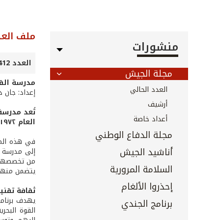
ملف العد
منشورات
العدد 412 - تشرين الأول 2019
مجلة الجيش
مدرسة القو
العدد الحالي
إعداد: جان د
أرشيف
تُعد مدرسة
أعداد خاصة
العام ١٩٧٢، بتزويد طلابها بالتعليم الأساسي في مجالات الدراسات البحرية والعسكرية والعلمية والثقافية.
مجلة الدفاع الوطني
في هذه المد
أناشيد الجيش
إلى مدرسة ال
من تخصصهم ف
السلامة المرورية
يتضمن منهاج
إحذروا الألغام
ثقافة تقني
يهدف برنامج 
برنامج الجندي
القوة البحري