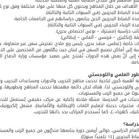
يع آفاقهم في ميدان الثقافة الفنية والعلمية الحديثة.
لأهداف من خلال المناهج ويحتوي كل منها على مواد مختلفة وفق نوع ك
ذة الضباط البحريين (في السنوات الثانية والثالثة).
ذة الضباط البحريين الذين يتابعون دراساتهم في الجامعات الخاصة.
ة الرتباء البحريين (في السنوات الثانية والثالثة).
تب دراسية (مشترك – نوعي اختصاص بحري).
ة (إنكليزي – فرنسي - ألماني – إيطالي).
ات خاصة (غطس، منقذ بحري، رئيس ربع ملاح، تفتيش سفن غير متعاونة، بحث و
افية إلى أماكن تصنيع السفن في لبنان حيث يطّلعون من المختصين على الت
ة إلى أنّ بعض هذه الدورات تُفتتح على صعيد مؤسسات وزارة الدفاع الو
امة.
طور العلمي واللوجستي
سة أهمية كبرى لناحية تحديث مناهج التدريب والدورات ومساعدات التدريب 
مي واللوجستي. لذا، هناك لجان دائمة مهمتها تحديث المناهج وتطويرها، و
ويًا من جميع الرتب والمستويات.
ديثات في المدرسة: مشبّه ملاحة (كناية عن مركب حقيقي يُستعمل للتدريب
، مختبرات حديثة لتعليم اللغات (الإيطالية والألمانية)، مشغل إلكتروني
انيك، كهرباء...)، كما تُستخدم المراكب بحد ذاتها للتدريب.
لدراسة؟
العام الدراسي، حوالى أربعين دورة يتابعها متدرِّبون من جميع الرتب والمس
يين (١٤ تلميذًا سنويًا).