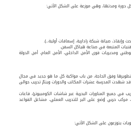
ل دورة ومدتها، وهي موزعة على الشكل الآتي:
إنقاذ، صيانة شبكة رادارية، إسعافات أولية...).
قنيات المتبعة في صناعة هياكل السفن.
طني ومديريات قوى الأمن الداخلي، الأمن العام، أمن الدولة
وتطويرها وفق الحاجة، من باب مواكبة كل ما هو جديد في مجال
قد شهدت المدرسة عشرات المكاتب والدورات ويتمّ تدريب حوالى
 في جميع المناورات البحرية عبر شاشات الكومبيوتر)، قاعات
ك، مركب حربي وُضع على البر للتدريب العملي، مشاغل القواعد
تويات يتوزعون على الشكل الآتي: