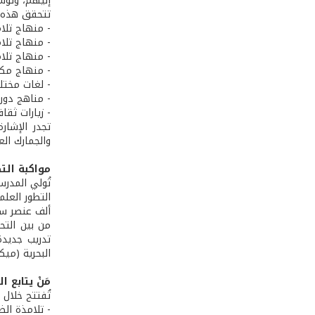
إليهم، وتوس
تتحقق هذه ا
- منهاج تلام
- منهاج تلام
- منهاج تلامذ
- منهاج مكا
- لغات مختلف
- مناهج دور
- زيارات ثق
تجدر الإشار
والجمارك الع
مواكبة الت
تُولي المدر
التطور العل
ألف عنصر سن
من بين التح
تدريب جديدة
البحرية (ميك
مَنْ يتابع ا
تُفتتح خلال 
- تلامذة الضباط البحر