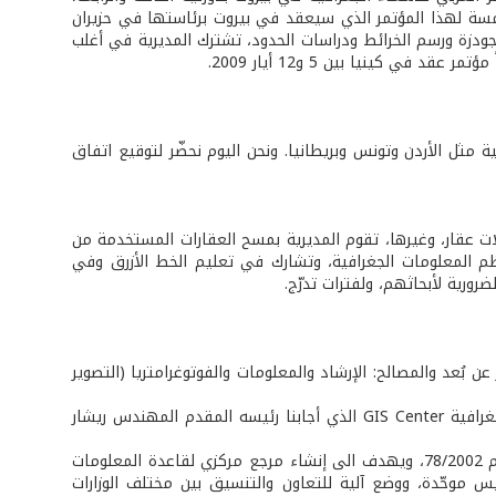
لخامسة لهذا المؤتمر الذي سيعقد في بيروت برئاستها في حزيران
والجودزة ورسم الخرائط ودراسات الحدود، تشترك المديرية في أغلب
في كينيا بين 5 و12 أيار 2009.
ية مثل الأردن وتونس وبريطانيا. ونحن اليوم نحضّر لتوقيع اتفاق
ت عقار، وغيرها، تقوم المديرية بمسح العقارات المستخدمة من
والأمم المتحدة لتسديد الحقوق لأصحاب هذه العقارات، وتفتتح دورات GIS نظم المعلومات الجغرافية، وتشارك في تعليم الخط الأزرق وفي
ضرورية لأبحاثهم، ولفترات تدرّج.
ن بُعد والمصالح: الإرشاد والمعلومات والفوتوغرامتريا (التصوير
ونبدأ جولتنا في المديرية في مركز الإستشعار عن بُعد - المركز الوطني للمعلومات الجغرافية GIS Center الذي أجابنا رئيسه المقدم المهندس ريشار
أنشئ المركز الوطني للمعلومات الجغرافية العام 2004 بموجب مرسوم وزاري حمل الرقم 78/2002، ويهدف الى إنشاء مرجع مركزي لقاعدة المعلومات
س موحّدة، ووضع آلية للتعاون والتنسيق بين مختلف الوزارات