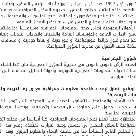
لعامة كافة اعتماد مطابع الجيش - مديرية الشؤون الجغرافية لطبع منشور
حديثة يديرها عناصر متخصّصون وبإمكانها طبع المنشورات والمطبوعات والخر
ار»، و«لأن اعتماد مطابع الجيش من شأنه توفير الأموال العامة».
ن جميع الإدارات العامة والمؤسسات العامة والبلديات واتحادات البلديات 
يها بعدم قبول خرائط طوبوغرافية أو صور جوية أو نقاط جودزية أو مسافات
دّقة حسب الأصول من مديرية الشؤون الجغرافية.
شؤون الجغرافية
ميد الركن باخوص باخوص في مديرية الشؤون الجغرافية كان هذا اللقاء، ا
ت الدولة المعلومات الجغرافية الموثوقة وأدوات التحليل المناسبة الت
تخاذ القرارات.
مّ توقيع اتفاق لإعداد قاعدة معلومات جغرافية مع وزارة التربية 
ات الرسمية؟
 كما الأفراد والمجتمعات تتسابق للحصول على المعرفة التي تؤمن لها
يست مجرد الحصول على معلومات بل فهمها وتصنيفها وربطها بعضها ب
لطريقة المناسبة.
متطوّرة تقنياً تعتبر نظم المعلومات الجغرافية ركناً أساسياً في عملية ا
لجغرافية بالشكل الصحيح الى تحسين نوعية القرارات المتّخذة. وعلى هذا 
بية والتعليم العالي إسهاماً منا في عملية الإنماء والتطوير التربوي. و