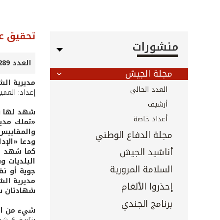
تحقيق 
منشورات
العدد 289 - تموز 2009
مجلة الجيش
مديرية الش
العدد الحالي
إعداد: العمي
أرشيف
شهد لها رئ
أعداد خاصة
«تملك مدير
والمقاييس ك
مجلة الدفاع الوطني
ودعا «الإد
أناشيد الجيش
كما شهد له
البلديات و
السلامة المرورية
جوية أو نق
مديرية الش
إحذروا الألغام
شهادتان س
برنامج الجندي
شيء من الت