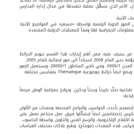
ارة التربية والتعليم العالي تختص بالمدارس الرسمية، ما يساعد
ال، الأمر الذي يسهّل عملية تنفيذها في مجال إدارة المدارس
ت الآتية:
لصور الجوية الرقمية بواسطة «مشعر» في المواضيع الآتية:
ة المعلومات الجغرافية لها وفقاً للمعطيات الدولية المعتمدة.
ا من يشرف عليه. فمن أهم إنجازات هذا القسم تيويم الخرائط
كما يقوم هذا القسم بوضع خرائط بمقاييس مختلفة تظهر المعلومات الجغرافية: في المدن 5000/1، وفي باقي المناطق 20000/1، ويستعمل الصور
ية تخلّد تاريخاً وحدثاً وذكرى، وترسّخ جغرافية الوطن مرجعاً
باعة:
لتصميم بأحدث الحواسيب والبرامج المختصة ومعدات فرز الألوان
سكريين إختصاصيين ايضاً ليشكّلوا فريق عمل متناغم يعمل على
فلام الإلكترونية، والرسم الفني والتلوين بواسطة الحاسوب.
وتركيب هذه الصفحات (مونتاج)، وطبع بلاكات بمختلف القياسات