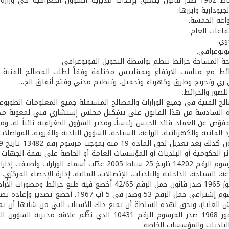
بتاريخ 6 شباط 1962 صدر قانون يتعلّق بإحداث مديرية الشؤون الجغرافية
جيودازية وأبرزها:
نواعه الخمسة.
فاعات العام.
وي.
فوتوغرافي.
حة المساحة خرائط تنظم بواسطة التحويل الفوتوغرافي.
ئط مع مناسب الارتفاع وبمقاييس مختلفة وفقاً لطلب المصالح الفنية 
 ري وتحريج وطرق وكهرباء وتجميل، وتنظيم مدني وفتح أنفاق الخ...
للصور والخرائط.
الح الفنية في جميع الوزارات والمصالح المستقلة جميع المعلومات الطوبوغرا
 السادسة من هذا القانون على تشكيل مجلس إستشاري فني لمعونة مدير 
ّض عن العماد قائد الجيش رئيساً، ومدير الشؤون الجغرافية نائباً له، ومن 
د المائية والكهربائية، الزراعة، السياحة، الشؤون البلدية والقروية، المواصلات
ر الحكومية أو البلديات أو المؤسسات العامة أو الخاصة على نفقة الجهات ا
وبموجب المرسوم الرقم 14202 تاريخ 25 شباط 2005 عدّل
راعة، السياحة، الداخلية والبلديات، الإتصالات، المالية، إدارة الإحصاء المركز
وبموجب مرسوم إشتراعي حمل الرقم 53 وصدر
ش العليا)، ويحق لهذه السلطة أن تمنع ذلك للأسباب التي من شأنها أن تمس
وبتاريخ 3 تموز 1968 صدر المرسوم الرقم 10431 الذي 
لبلديات والمؤسسات الخاصة.