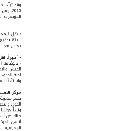
وقد تبنّى مج
2010. و
المؤتمرات العا
• هل للمدي
- يتمّ توقيع
تعاون مع الم
• أخيراً، 
- بالإضافة 
لجنة الحدود 
واستأذنّا ال
مركز الاست
تضم مديرية ا
الجوي والتحو
مالك عن أسئ
الجغرافية ل