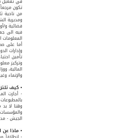
في تفعيل قا
تكون مرجعاً 
من ناحية ثان
ومديرية الشؤ
فيه الى جمي
المعلومات ال
أما على صعي
وإدارات الدو
تأمين احتيا
وتركيز معلوم
المالية، ووزا
والإنماء وغير
• كيف تلتز
بالمطبوعات و
والمؤسسات ا
الجيش - مدير
• ماذا عن 
- انطلاقاً م