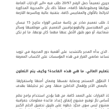
وبتاريخ 15 كانون الأول 1997 أصدر رئيس مجلس الوزراء آنذاك الرئيس الشهيد رفيق الحريري تعميماً حمل الرقم 20/97 طلب فيه «الى الإدارات العامة
اتها ومطبوعاتها كافة»، معللاً ذلك بأن «المديرية المذكورة
ائط بالألوان والمقاييس كافة، بتقنية عالية وبالسرعة اللازمة
وحرصاً على الأموال العمومية وعلى صحة المعلومات الجغرافية وسلامتها وقانونيتها، طلب تعميم صادر عن رئاسة مجلس الوزراء بتاريخ 15 نيسان
ونقابتي المهندسين والطوبوغرافيين التعميم على موظفيها وسائر
 شعاعية، أو صور طبق الأصل عنها مهما كان نوعها، ما لم تكن
لذي بدأه المدير بالتشديد على أهمية دور المديرية في تزويد
ي تساعد صانعي القرار في هذه المؤسسات على اكتساب المعرفة
والتعليم العالي، ما هي هذه القاعدة؟ وكيف يتم التعاون
 التفوّق المستمر وحماية نفسها وضمان أمنها واستقرارها.
البعض الآخر وإهمال الخاطئ منها، ومن ثم تحليلها بهدف
تخاذ القرارات على الصعد كافة. من هنا يؤدي استخدام برامج نظم
الأساس تمّ توقيع مشروع إتفاق إعداد قاعدة معلومات جغرافية
هذا المشروع ليس سوى مجرّد خطوة على طريق تحقيق الحلم الكبير