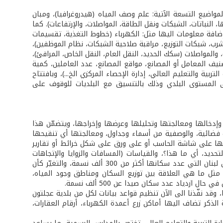
اضيع التسعة الآتية: علم وصف المياه (هيدروغرافيا)، ومبان
النباتات، الشبكات ونقل الطاقة، المواصلات، والإرتفاعات). كما
ضافة معلومات اليها مثل: الكهرباء (خطوط التغذية، تقسيمات
الشرب، شبكات التوزيع، مراقبة صلاحية الشبكات، نظام الموظفين)،
 والمواصلات (سكك الحديد، النقل العام، النقل الخاص، المرافئ)،
صنيف المعامل أو المصانع، مواقع المصانع، عدد العاملين، كمية
ربية والتعليم العالي، إدارة الإحصاء المركزي الخ...)، وبافتتاح
 على المستوى البلدي وذلك بالتنسيق مع البلديات للوقوف على
إدخالها ومعالجتها وتحليلها وعرضها وإخراجها، ويتضمّن هذا
 فضائية، والوصفية من أسماء وجداول، ومعالجتها أي تنقيحها
عرضها على شاشة الحاسب أو على ورق على شكل خرائط أو تقارير
حديد، أي ما هذا؟، والقياسات (المسافات والزوايا والإتجاهات
والمساحات)، والموقع، أي أين تقع مدينة... مثلاً، والشرط بمعنى أن يُسأل ما هي مدن لبنان التي عدد سكانها أكثر من 300 ألف نسمة، والتغيّر كأن
حصل لمدينة بعلبك منذ العام 1965، والتوزيع النمطي مثل ما هي العلاقة بين توزيع السكان ومناطق وجود المياه،
زدياد عدد سكان صيدا عن 500 ألف نسمة.
ا، وقد نفّذنا الى الآن تنظيم قواعد بيانات لكل من بلدية عجلتون
لذكر تضاف اليها أماكن زرع أعمدة الكهرباء، أرقام العقارات،