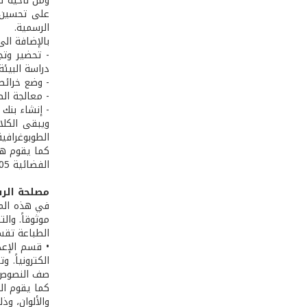
ومن ناحية ثا
على تحسين ا
الرسمية.
بالإضافة الى
- تحضير وتج
دراسة البيئة
- وضع خرائط
- معالجة ال
- إنشاء بنك
ويبقى الكلا
الطوبوغرافية التي يعود تاريخ إص
الفضائية IKONOS 2005 دقة 80 سم بغية تيويم خرائط بمقياس 20000/1 (عدد 121)، ويضع ايضاً خرائط موضوعية Thématique بمقاييس مختلفة.
مصلحة الرس
في هذه المصل
موثوقاً. وال
الطباعة تقسم الى
• قسم الإعد
الكترونياً.
صف النصوص و
كما يقوم ال
والألوان، وذ