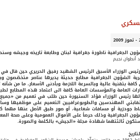
عسكري
ؤون الجغرافية ناطورة جغرافية لبنان وطابعة تاريخه وجيشه وسن
د أنطوان نجيم
يس الوزراء الأسبق الرئيس الشهيد رفيق الحريري حين قال في ت
ية الشؤون الجغرافية مطابع حديثة يديرها عناصر متخصّصون وبإ
افة بتقنية عالية وبالسرعة اللازمة وبأدنى الأسعار، ما من شأنه ت
ارات العامة والمؤسسات العامة كافة الى اعتماد هذه المطابع لطب
ا رئيس الوزراء فؤاد السنيورة حين طلب في تعميم من «جميع ال
نقابتي المهندسين والطوبوغرافيين التعميم على موظفيها وسائر
اط جودزية أو مسافات شعاعية، أو صور طبق الأصل عنها مهما ك
ؤون الجغرافية وذلك حرصاً على الأموال العمومية وعلى صحة المعل
تكون ثالثتهما شهادة مجلة «الجيش» بالكلمة والصورة.
اريخ