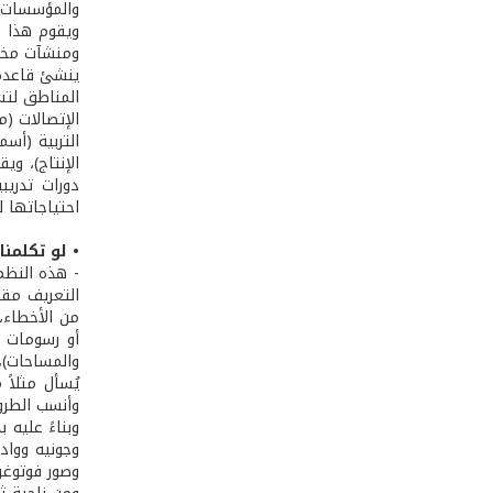
والمؤسسات من
ويقوم هذا ا
ومنشآت مختلف
ينشئ قاعدة 
المناطق لتسه
الإتصالات (م
التربية (أسم
الإنتاج)، وي
دورات تدريب
احتياجاتها 
• لو تكلمنا
- هذه النظم
التعريف مقد
من الأخطاء،
أو رسومات ب
وأنسب الطرق 
وبناءً عليه 
وجونيه وواد
وصور فوتوغرا