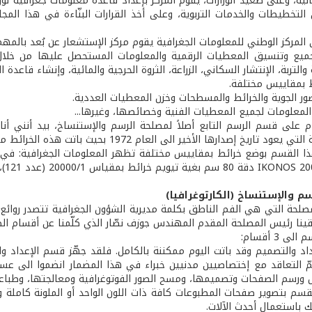
نية، وعلى صعيد الوزارات، يقوم المركز بإعداد قاعدة معلومات جغرافية لوز
لتخطيطات والخدمات التربوية، وعلى أخذ القرارات البنّاءة في هذا المج
 المركز الوطني للمعلومات الجغرافية يقوم مركز الإستشعار عن بُعد بالمهما
ميع وتنسيق المعطيات الرقمية والمعلومات المستحصل عليها من خلال ا
 والتربة، الإنتشار السكاني، الزراعة، الثروة الحرجية والمائية، وإنشاء قاعد
 بمقاييس مختلفة.
صور الجوية والخرائط والمسطحات وخزن المعطيات العددية.
 المعلومات لجميع المعطيات الفنية وخصائصها، وغيرها...
م على قسم الرسم التابع أصلاً لمصلحة الرسم والإستنساخ، بيد أنني أن
دارها الأخير الى العام 1972 بحيث باتت هذه الخرائط ميوّمة حتى العام 2008 استناداً الى صور فضائية للعام 2005.
م والإستنساخ (الكارتوغرافيا)
حة التي هي الفم الناطق بكلمة مديرية الشؤون الجغرافية تتصدر روائع طباع
تقينا رئيس المصلحة المقدم المهندس جوزف نصّار الذي كلّمنا عن أقسام الط
 3 أقسام:
اد والتصميم وقد باتت اليوم ممكننة بالكامل. فلقد جهّز قسم الإعداد وا
 وتمّ التعاقد مع إختصاصيين مدنيين خبراء في هذا المضمار انضموا الى ع
رسم الصفحات وتصميمها، ومسح الصور الفوتوغرافية ومعالجتها، وطباعة الأ
قسم بتصوير صفحات المطبوعات كافة ذات اللون الواحد أو الملونة كاملة 
لك باستعمال أحدث الآلات.