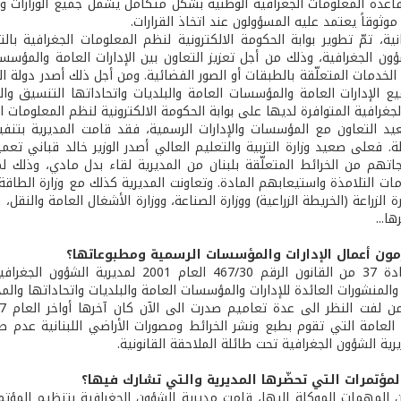
عدة المعلومات الجغرافية الوطنية بشكل متكامل يشمل جميع الوزارات وا
موثوقاً يعتمد عليه المسؤولون عند اتخاذ القرارات.
ية، تمّ تطوير بوابة الحكومة الالكترونية لنظم المعلومات الجغرافية بال
ون الجغرافية، وذلك من أجل تعزيز التعاون بين الإدارات العامة والمؤسسات
ع الإدارات العامة والمؤسسات العامة والبلديات واتحاداتها التنسيق و
جغرافية المتوافرة لديها على بوابة الحكومة الالكترونية لنظم المعلومات ال
د التعاون مع المؤسسات والإدارات الرسمية، فقد قامت المديرية بتنفيذ 
لة. فعلى صعيد وزارة التربية والتعليم العالي أصدر الوزير خالد قباني ت
جاتهم من الخرائط المتعلّقة بلبنان من المديرية لقاء بدل مادي، وذلك 
ات التلامذة واستيعابهم المادة. وتعاونت المديرية كذلك مع وزارة الطاقة وا
رة الزراعة (الخريطة الزراعية) ووزارة الصناعة، ووزارة الأشغال العامة والنقل، 
ها...
مون أعمال الإدارات والمؤسسات الرسمية ومطبوعاتها؟
- أجازت المادة 37 من القانون الرقم 7/30
المنشورات العائدة للإدارات والمؤسسات العامة والبلديات واتحاداتها وال
لعامة التي تقوم بطبع ونشر الخرائط ومصورات الأراضي اللبنانية عدم
ية الشؤون الجغرافية تحت طائلة الملاحقة القانونية.
المؤتمرات التي تحضّرها المديرية والتي تشارك فيها؟
ن المهمات الموكلة اليها، قامت مديرية الشؤون الجغرافية بتنظيم المؤتمر 