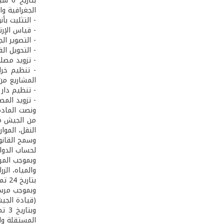
الجغرافية وال
- التثليت بأ
- قياس الإرت
- التصوير الج
- التحويل ال
- تزويد مصل
- تنظيم خرا
المشاريع من
- تنظيم دار 
- تزويد المص
ونصت المادة
من الجيش مفو
النقل، الموار
لحساب الدوائ
والمياه، الز
بتاريخ 24 تموز 1965 صدر قانون حمل الرقم 42/65 أخضع فيه طبع خرائط ومصورات الأراضي اللبنانية ونشرها الى إذن مسبق من قيادة الجيش.
(قيادة الجي
المستقلة وا