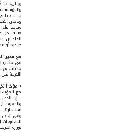
والمؤسسات ا
تملك مطابع 
وبأدنى الأسع
2008، م
العاملين لد
صادرة أو مص
مع مدير ال
في مكتب الع
مختلف مؤسسا
اللازمة قبل ا
• مؤخراً ت
مع المؤسس
- إن الدول،
والمعرفة ل
استثمارها با
وفي الدول ال
المعلومات ا
لوزارة التر