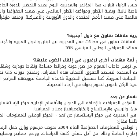
لس الوزراء قرارات هذا المؤتمر. والمديرية اليوم بصدد التحضير للدورة ا
من ناحية ثانية، وبغية التطور ومواكبة التطور العالمي على صعيد الجغرافيا 
لمية على صعيد الأمم المتحدة والدول الأوروبية والأميركية، ومنها مؤخراً مؤتمر عقد 
رية علاقات تعاون مع دول أجنبية؟
 اتفاقات تعاون في مجالات عمل المديرية بين لبنان والدول العربية والأجنب
عهد الجغرافي الوطني الفرنسي IGN.
هل ثمة مهمات أخرى ترغبون في إلقاء الضوء عليها؟
الى توفير حاجات العموم من صور جوية وخرائط مساحة ونقاط جودزية وشقلا
الجيش 
اللبنانية السورية. كما تستقبل المديرية تلامذة الجامعة لتزويدهم المراجع ال
عميد الركن باخوص لنقوم بجولة في أرجاء المديرية.
شعار عن بعد
لشؤون الجغرافية بالإضافة الى الديوان والأقسام الإدارية مركز الإستشعار ع
يل)، والرسم، والإستنساخ (الكارتوغرافيا) وعتاد الجغرافيا.
لتنا فقال:
لإدارات العامة وذلك من أجل خفض كلفة الدراسات، ووضع معايير ومقايي