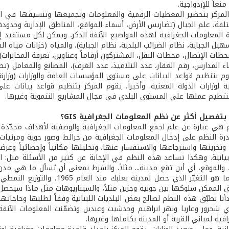
عاً للإزدواجية.
لمركز بتحضير المعطيات الرقمية والمعلومات وتجميعها وتنسيقها في المو
ة، علم الجبال (تضاريس الأرض، أسماء المواقع، المناطق الإدارية وحدودها، 
المعلومات الجغرافية لهذه المواضيع الآنفة الذكر، ويمكن لكل مستفيد إ
يل الجباية، نظام الضرائب البلدية، نظام الجباية)، والمياه (خزانات مياه 
حطات الإتصال، محطات النقل، المشتركون أرقاماً وعناوين، تعرفة المخابرات)،
اء المدارس، رقم العقار، عدد التلاميذ، عدد الغرف)، المصانع والمعامل (ت
قوم بتنظيم قواعد البيانات على مستوى المؤسسات العامة والوزارات (وزارة الت
ية لوزارات الدولة المعنية. وأخيراً، يقوم المركز بتنظيم قواعد بيانات
لتنظيم عملها على المستوى البلدي في مجال المشاريع التنموية وغيرها.
 بتفصيل أكثر عن نظم المعلومات الجغرافية GIS؟
 هي عبارة عن علم لجمع المعلومات الجغرافية والوصفية لأهداف محدّدة و
رة النظم على إدخال المعلومات الجغرافية من خرائط وصور جوية ومرئيات
 وتخزينها واسترجاعها والاستفسار عنها، وتحليلها مكانياً وإحصائياً و
يانية. وهكذا تساعد هذه النظم في الإجابة عن كثير من الأسئلة مثل: الت
يُسأل مثلاً ما هو التغيّر الذي 
الممكن سلوكها بين جونيه وجزين مثلاً، والسيناريوهات مثل ماذا سيحصل في حال ا
بدأنا نطبّق هذه النظم لصالح بعض البلديات اللبنانية وفقاً لطلبها وحاجاته
ي شحرور وعاريا ونهر ابراهيم وحدشيت وعبدين وتضمّنت المعلومات الآنفة ا
فية لمباني القرية أو المدينة بكاملها وغيرها.