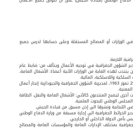
 في وزارة الدفاع الوطني (قيادة الجيش) على أن تتولى جميع الأعمال
في الوزارات أو المصالح المستقلة وعلى حسابها لدرس جميع
فية اللازمة.
الشؤون الجغرافية في توجيه الأعمال ويتألف من: ضابط عام
ينتدب لهذه الغاية من الوزارات الآتية أعضاءً: الأشغال العامة،
 السلكية واللاسلكية، المالية.
وسمح القانون كذلك بعد تعديل لحق المادة 19 منه بموجب مرسوم رقم 13482 تاريخ 29 تموز 1963، لمديرية الشؤون الجغرافية والجيودازية إنجاز أعمال
لمعنية.
ت أسماء الوزارات وأضيفت إدارات أخرى ليصبح المنتدبون كالآتي: الأشغال العامة والنقل، الطاقة
ي، المجلس الوطني للبحوث العلمية.
 في 5 آب 1967، أخضع تصدير وإعادة تصدير الخرائط الجغرافية الى إجازة مسبقة من وزارة الدفاع الوطني
 بأمن الدولة الداخلي أو الخارجي.
نظّم علاقة مديرية الشؤون الجغرافية بمختلف الإدارات العامة والمؤسسات العامة والمصالح