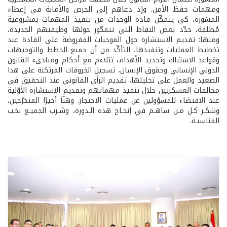
ومهمات حفظ الأمن. وإذ دعاهم إلى الحرص والأمانة في إعطاء
المشورة، كي يتمكّن قادة الوحدات من تنفيذ المهمات بمشروعية
مُطلقة، حدّد بعض النقاط التي تتمحّور حولها وظيفتهم الجديدة،
ومنها: تقديم الاستشارة حول الموجبات المفروضة على القادة عند
تخطيط العمليات وتنفيذها، التأكّد من أن جميع الخطط والتوجيهات
وقواعد الاشتباك وتحديد الأهداف تتلاءم مع أحكام ومبادىء القانون
الدولي الإنساني وحقوق الإنسان، تسجيل الخروقات المرتكبة على هذا
الصعيد والعمل على تحليلها، تقديم الرأي القانوني عند التحقيق في
مخالفات العسكريين خلال تنفيذ مهماتهم وتقديم الاستشارة الأوّلية
عند الاقتضاء للمسؤولين عن عمليات الاحتجاز. وهنّأ أخيرًا المتخرّجين،
وشكـر كـل مـن ساهـم في إنجـاح هذه الـدورة، وشـرب الجميـع نخـب
المناسبـة.