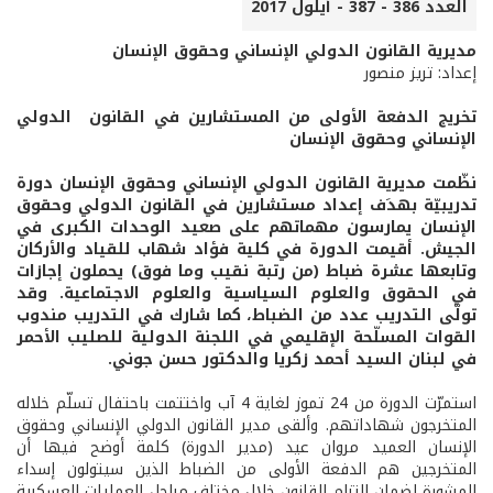
العدد 386 - 387 - أيلول 2017
مديرية القانون الدولي الإنساني وحقوق الإنسان
إعداد: تريز منصور
تخريج الدفعة الأولى من المستشارين في القانون الدولي
الإنساني وحقوق الإنسان
نظّمت مديرية القانون الدولي الإنساني وحقوق الإنسان دورة
تدريبيّة بهدَف إعداد مستشارين في القانون الدولي وحقوق
الإنسان يمارسون مهماتهم على صعيد الوحدات الكبرى في
الجيش. أقيمت الدورة في كلية فؤاد شهاب للقياد والأركان
وتابعها عشرة ضباط (من رتبة نقيب وما فوق) يحملون إجازات
في الحقوق والعلوم السياسية والعلوم الاجتماعية. وقد
تولّى التدريب عدد من الضباط، كما شارك في التدريب مندوب
القوات المسلّحة الإقليمي في اللجنة الدولية للصليب الأحمر
في لبنان السيد أحمد زكريا والدكتور حسن جوني.
استمرّت الدورة من 24 تموز لغاية 4 آب واختتمت باحتفال تسلّم خلاله
المتخرجون شهاداتهم. وألقى مدير القانون الدولي الإنساني وحقوق
الإنسان العميد مروان عيد (مدير الدورة) كلمة أوضح فيها أن
المتخرجين هم الدفعة الأولى من الضباط الذين سيتولون إسداء
المشورة لضمان التزام القانون خلال مختلف مراحل العمليات العسكرية