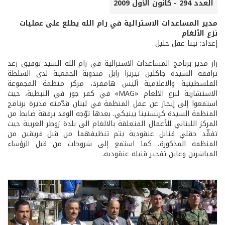
العدد 294 - كانون الأول 2009
مدير المساعدات الاسترالية في رام الله يطلع على عمليات
نزع الألغام
إعداد: نينا عقل خليل
زار مدير برنامج المساعدات الاسترالية في رام الله السيد توفيق رعد
ترافقه السيدة جاكلين تيريزا رابل مندوبة الجمعية لدى السلطة
الفلسطينية والاعلامية أليس هامفرد، مركز منظمة المجموعة
الاستشارية لنزع الالغام «MAG» في كفر جوز في النبطية، حيث
استمعوا إلى إيجاز عن عمل المنظمة في لبنان قدّمته مديرة برنامج
المنظمة السيدة كريستينا بينيكي. بعدها توّجه الوفد برفقة ضابط من
المركز اللبناني للأعمال المتعلقة بالالغام الى بلدة زوطر الغربية حيث
تفقّد حقلي قنابل عنقودية يتم تنظيفهما من قبل فريقين من
المنظمة المذكورة، كما استمع إلى شروحات من قبل الرؤساء
المباشرين وعاين تفجير قنبلة عنقودية.