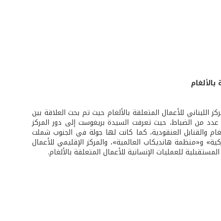
بالألغام
نمائي UNDP السيدة نتالي بريغوست المركز اللبناني للأعمال المتعلقة بالألغام حيث تم بحث العلاقة بين
 عدد من الضباط، حيث تعرفت السيدة بريغوست إلى دور المركز
لغام والقنابل العنقودية، كما كانت لها جولة في الجنوب شملت
ية» و«منظمة هانديكاب العالمية»، والمركز الإقليمي للأعمال
مستقبلية للعمليات الإنسانية للأعمال المتعلقة بالألغام.