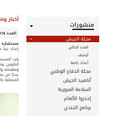
أخبار ون
منشورات
العدد 316 - تشرين الأول 2011
مجلة الجيش
مستشارة برن
العدد الحالي
إعداد: نينا 
أرشيف
أعداد خاصة
الطرفين. وش
ومهماته وال
مجلة الدفاع الوطني
عددًا من حق
أناشيد الجيش
المتعلقة بال
السلامة المرورية
إحذروا الألغام
برنامج الجندي