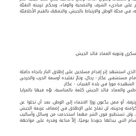
لى مبادىء الشرف والتضحية والوفاء، وبحكم تربيته النقيّة
في محبّة الوطن والارتباط بالجيش، والتمسّك بالقيم الأخلاقيّة
سكري وتنويه العماد قائد الجيش.
ذي استشهد إثر إقدام مسلحين على إطلاق النار باتجاه حافلة
له مراسم التكريم اللازمة أمام مستشفى عكار - رحال، وتمّ تقليده أوسمة الحرب والجرحى
الشهيدة مورا في بلدة القبيات - عكار.
طني والعماد قائد الجيش كلمة بالمناسبة، نوّه فيها بالمزايا
قة، أو ممن يدّعون زورًا الانتماء إلى الوطن، بعد أن تخلوا عن
وكرامته وحريته، لن تفلح على الإطلاق في إضعاف عزيمة الجيش
بنا، ولن تستطيع قوى الشر مهما استخدمت من وسائل وأساليب
سام التي يبذلها جنودنا يوميًا، إلاّ مناعة وقدرة على مواجهة