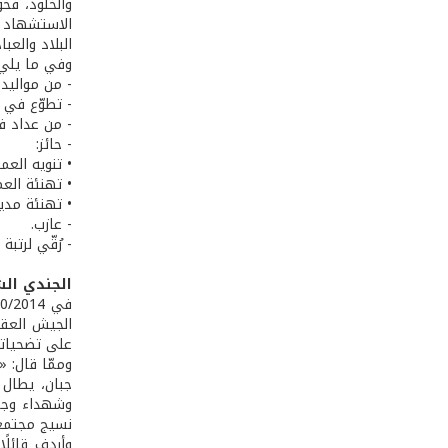
والخلود، فخ
الاستشهاد ب
البلاد والعب
وفي ما يلي 
- من مواليد 1/1/1984، حارة الفوّار – زغرت
- تطوّع في الجيش 
- من عداد فو
- حائز:
• تنويه العم
• تهنئة العم
• تهنئة مدير
- عازب.
- رُقّي لرت
الجندي ال
الجيش العقي
على تضحياته
وممّا قال: 
جبان، يطال 
وشهداء وجرح
نسيج مجتمعنا
وأردف قائلًا