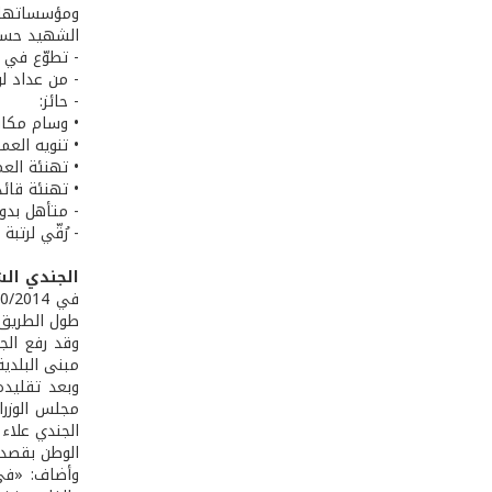
ومؤسساتها، 
الشهيد حسين، من مواليد /1/1988
- تطوّع في الجيش 
- من عداد لوا
- حائز:
• وسام مكاف
• تنويه العم
• تهنئة العم
• تهنئة قائد
- متأهل بدون
- رُقّي لرت
الجندي الش
طول الطريق ا
وقد رفع الجث
مبنى البلدي
وبعد تقليده
مجلس الوزرا
الجندي علاء
الوطن بقصد ا
وأضاف: «في 