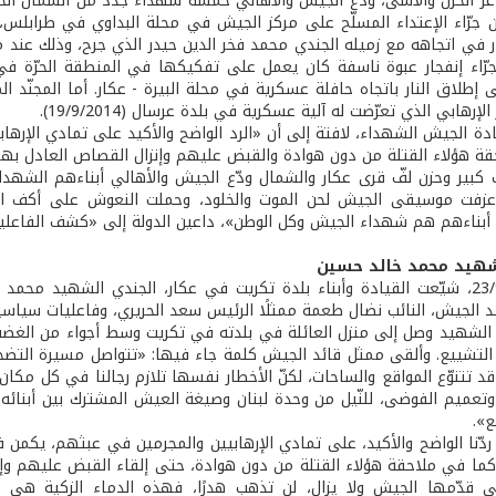
 الحزن والأسى، ودّع الجيش والأهالي خمسة شهداء جدد من الشمال الحب
رّاء الإعتداء المسلّح على مركز الجيش في محلة البداوي في طرابلس،
ار في اتجاهه مع زميله الجندي محمد فخر الدين حيدر الذي جرح، وذلك عند م
رّاء إنفجار عبوة ناسفة كان يعمل على تفكيكها في المنطقة الحرّة ف
 إطلاق النار باتجاه حافلة عسكرية في محلة البيرة - عكار. أما المجنّد
 الإرهابي الذي تعرّضت له آلية عسكرية في بلدة عرسال (19/9/2014).
دة الجيش الشهداء، لافتة إلى أن «الرد الواضح والأكيد على تمادي الإر
قة هؤلاء القتلة من دون هوادة والقبض عليهم وإنزال القصاص العادل بهم
ير وحزن لفّ قرى عكار والشمال ودّع الجيش والأهالي أبناءهم الشهداء، 
زفت موسيقى الجيش لحن الموت والخلود، وحملت النعوش على أكف المحب
أبناءهم هم شهداء الجيش وكل الوطن»، داعين الدولة إلى «كشف الفاعلي
شهيد محمد خالد حسين
في 23/9/2014، شيّعت القيادة وأبناء بلدة تكريت في عكار، الجندي الشهيد
د الجيش، النائب نضال طعمة ممثلًا الرئيس سعد الحريري، وفاعليات سياسية 
الشهيد وصل إلى منزل العائلة في بلدته في تكريت وسط أجواء من الغضب
لتشييع. وألقى ممثل قائد الجيش كلمة جاء فيها: «تتواصل مسيرة التضح
. قد تتنوّع المواقع والساحات، لكنّ الأخطار نفسها تلازم رجالنا في كل مك
ة وتعميم الفوضى، للنّيل من وحدة لبنان وصيغة العيش المشترك بين أبنائه
ع».
ردّنا الواضح والأكيد، على تمادي الإرهابيين والمجرمين في عبثهم، يكمن
كما في ملاحقة هؤلاء القتلة من دون هوادة، حتى إلقاء القبض عليهم وإنز
ي قدّمها الجيش ولا يزال، لن تذهب هدرًا، فهذه الدماء الزكية هي ا