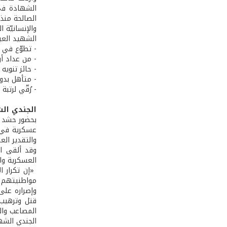
الشهادة في 
الصالحة منذ 
والإنسانيّة 
الشهيد العيسى من مواليد /1991
- تطوّع في الجيش
- من عداد أر
- حائز تنويه
- متأهل بدون
- رُقّي لرتب
الجندي ال
بحضور حشد م
والتقدير الع
وقد ألقى ال
العسكرية وا
«إن تكرار ال
مواطنيتهم و
وإصراره على
قتل وترهيب، 
المصاعب وال
الجندي الشهيد جمال