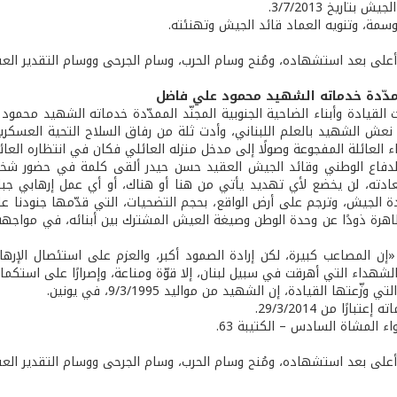
 بتاريخ 3/7/2013.
وسمة، وتنويه العماد قائد الجيش وتهنئته.
بة أعلى بعد استشهاده، ومُنح وسام الحرب، وسام الجرحى ووسام التقدير الع
ممدّدة خدماته الشهيد محمود علي فاضل
 القيادة وأبناء الضاحية الجنوبية المجنّد الممدّدة خدماته الشهيد محم
ّ نعش الشهيد بالعلم اللبناني، وأدت ثلة من رفاق السلاح التحية العسك
ناء العائلة المفجوعة وصولًا إلى مدخل منزله العائلي فكان في انتظاره العائل
لدفاع الوطني وقائد الجيش العقيد حسن حيدر ألقى كلمة في حضور شخصي
دته، لن يخضع لأي تهديد يأتي من هنا أو هناك، أو أي عمل إرهابي جبان
ة الجيش، وترجم على أرض الواقع، بحجم التضحيات، التي قدّمها جنودنا على
اهرة ذودًا عن وحدة الوطن وصيغة العيش المشترك بين أبنائه، في مواجهة ع
ا: «إن المصاعب كبيرة، لكن إرادة الصمود أكبر، والعزم على استئصال ال
الشهداء التي أهرقت في سبيل لبنان، إلا قوّة ومناعة، وإصرارًا على استكمال
وزّعتها القيادة، إن الشهيد من مواليد 9/3/1995، في يونين.
عتبارًا من 29/3/2014.
اء المشاة السادس – الكتيبة 63.
بة أعلى بعد استشهاده، ومُنح وسام الحرب، وسام الجرحى ووسام التقدير الع