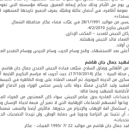
يوم من الأيام وذلك بحكم إيمانه العميق برسالة مؤسسته التي تقوم ع
نعومة أظافره، في أحضان عائلة وطنيّة، يعرف الجميع تاريخها المشهود له، 
السمحاء».
28/1 في عيّات، قضاء عكار، محافظة الشمال.
 بتاريخ 4/2/2010.
كان الجيش للعديد – المكتب الإداري.
 العماد قائد الجيش وتهنئته.
 أولاد.
ة أعلى بعد الاستشهاد، ومُنح وسام الحرب، وسام الجرحى ووسام التقدير الع
شهيد جمال جان هاشم
ن الأهالي ورفاق السلاح، شيّعت قيادة الجيش الجندي جمال جان هاشم، ال
عسكرية في محلة البيرة - عكار (17/10/2014)، حيث أجريت 
سكري من الدرجة البرونزية، ثم أقيمت الصلاة على روحه الطاهرة في كنيسة 
عقيد وليد الكردي ممثلًا دولة نائب رئيس مجلس الوزراء وزير الدفاع الو
لأخلاقية للشهيد ومما قاله:
اعتداءات الغادرة بحق عناصر الجيش، سواء كان المعتدون من الغرباء المرتز
باعوا أنفسهم للجماعات الإرهابية التي لا تعير أي قيمة لحياة الإنسان 
 استئصال آفة الإرهاب والإجرام من جذورها، فالأرض أرضنا والشعب شع
أن تثنينا عن التزامنا ودورنا في حماية الوطن، ولن تزيدنا التضحيات الج
تحديات».
 جان هاشم من مواليد 22 /7 /1995 القبيات - عكار.