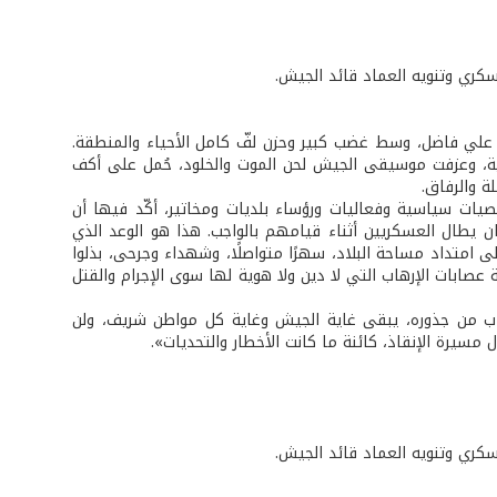
سكري وتنويه العماد قائد الجيش.
ود علي فاضل، وسط غضب كبير وحزن لفّ كامل الأحياء والمنطقة.
رية، وعزفت موسيقى الجيش لحن الموت والخلود، حُمل على أكف
ة والرفاق.
ات سياسية وفعاليات ورؤساء بلديات ومخاتير، أكّد فيها أن
 يطال العسكريين أثناء قيامهم بالواجب. هذا هو الوعد الذي
 امتداد مساحة البلاد، سهرًا متواصلًا، وشهداء وجرحى، بذلوا
صابات الإرهاب التي لا دين ولا هوية لها سوى الإجرام والقتل
إرهاب من جذوره، يبقى غاية الجيش وغاية كل مواطن شريف، ولن
 مسيرة الإنقاذ، كائنة ما كانت الأخطار والتحديات».
سكري وتنويه العماد قائد الجيش.