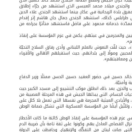
يب، خزان الجيش ومقلع أبطاله: الجندي محمد خالد حسين الذي
 والجندي ميلاد محمد العيسى الذي استشهد من جرّاء إطلاق
فرق بلدة الريحانية في عكار. بينما استشهد الجندي علاء الدين
ي طرابلس. كذلك، استشهد الجندي جمال جان هاشم إثر إقدام
 الممدّدة خدماته محمود علي فاضل فاستشهد متأثرًا بجراحه من
هابيين والمجرمين في عبثهم، يكمن في عزم المؤسسة على إنقاذ
».
حيث لفّت النعوش بالعلم اللبناني وأدى رفاق السلاح التحيّة
ين وصولًا إلى بلداتهم، حيث استقبلهم الأهالي والأقرباء
ن ومعاقبتهم».
 محمد خالد حسين في حضور العقيد حسين الحسن ممثلًا وزير الدفاع
وأمنيّة.
 والحزن. بعد ذلك انطلق موكب التشييع إلى مسجد الكبير حيث
يات الجسام، التي يبذلها الجيش في هذه المرحلة العصيبة من
ان، والأيادي العبثية المجرمة هي نفسها التي تعمل بلا كلل على
، وللنّيل أيضًا من المؤسسة العسكرية التي تشكل ضمانة الوطن
 في عزم هذه المؤسسة على إنقاذ الوطن كائنة ما كانت الأخطار
ال القصاص العادل بهم. وكونوا على ثقة تامة بأن ضريبة الدم
لتي صانت لبنان من التفكّك والإنهيار، وحافظت على الدولة