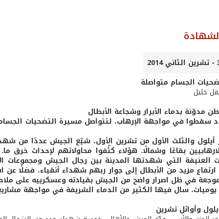
الشهادة
ضحيات الجسام متواصلة
عقل خليل
ن مدوّنة بدماء الأبرار وشجاعة الأبطال
سقطوا في مواجهة الإرهاب، لتتواصل مسيرة التضحيات الجسام ا
 أيلول والثلث الأول من تشرين الأول، شيّع الجيش عددًا من شهدا
رهابيين بقاعًا وشمالًا. هؤلاء كثّفوا محاولاتهم لإحداث خرق ما.
 العنيفة التي شهدتها المدينة بين رجال الجيش ومجموعات الإره
رتفاع مزيد من الأبطال إلى جوار ربهم شهداء أنقياء، فضلًا عن ا
موجعة في ظل اصرار واضح من الجيش بقيادته وعسكرييه على ملا
يوميات، سال فيها الكثير من الدماء الشريفة في مواجهة مشاريع 
يلول وأوائل تشرين