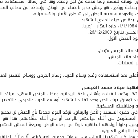
ورًا بوفائه للقسم وبما قدّمه من أجل وطنه، وها هي رسالة استشهاده تخب
قناعة ورضى، هو جيش جدير بالدفاع عن الوطن، وإنقاذه من مخالب الفتنة
اد، والعودة بسفينة الوطن إلى شاطئ الأمان والاستقرار».
نبذة عن حياة الجندي الشهيد:
ا.
بتاريخ 26/12/2009.
ج التدخل الأول.
اد قائد الجيش مرّتين.
اد قائد الجيش.
 العمليات.
بة أعلى بعد استشهاده ومُنح وسام الحرب، وسام الجرحى ووسام التقدير العس
شهيد ميلاد محمد العيسى
في 9/10/2014، ودّعت القيادة وأهالي بلدة الريحانية وعكار، الجندي الشهيد م
د توفيق يزبك الذي وبعد تقليد الشهيد أوسمة الحرب والجرحى والتقدير ال
 ومناقبيته العسكرية.
«في حضرة الشهيد والأهل والرفاق، نؤكد اليوم مجددًا بأن الجيش لن يخضع 
العسكريين في أثناء قيامهم بالواجب أو في أثناء تنقّلاتهم. هذا هو ا
ى، بذلوا أرواحهم الطاهرة ذودًا عن وحدة الوطن وصيغة العيش المشترك ب
 اللبناني العريق».
: «ما كان شهيدنا الغالي في سنوات خدمته العسكريّة، إلّا مثالًا للمناقب