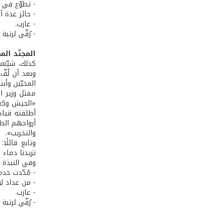
- تطوّع في الجيش
- حائز عدة أ
- عازب.
- رُقّي لرت
المجنّد ال
كذلك، شيّعت
وبعد أن لُف
المحبّين وأب
ممثل وزير ا
«الجيش وكعا
أطلقته قياد
أرواحهم الط
والتخريب».
وتابع قائلً
تزيدنا دماء 
وفي النبذة التي 
- مُدّدت خدماته إ
- من عداد لو
- عازب.
- رُقّي لرت