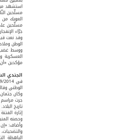
بعميق مشاعر
استشهد من ج
مسلّحين النّ
العويك من ج
مسلّحين على
جرّاء الإنفجار
وقد نعت قيا
الوطن وملاح
ووسط غضب كب
العسكرية وع
مؤكدين «أن 
الجندي ال
الوطني وقائ
وكان جثمان 
جرت مراسم ا
تاريخ البلاد
إثارة الفتن
وحصنه المني
وأضاف: «إن 
والتضحيات، 
الباهظة الت