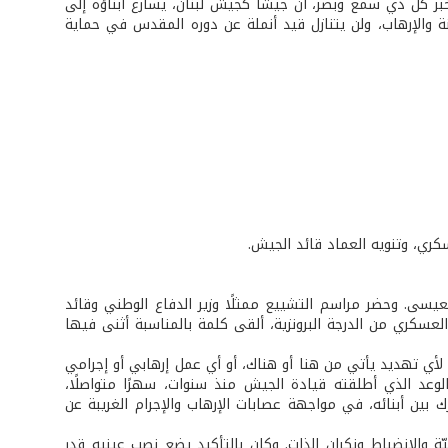
ر كلّ ذي سمع وبصر، أن جيشًا كجيش لبنان، يسارع أبناؤه إلى
 والإرهاب، ولن يتنازل قيد أنملة عن دوره المقدس في حماية
كري، وتنويه العماد قائد الجيش.
يلاد العيسى. وحضر مراسم التشييع ممثلًا وزير الدفاع الوطني وقائد
عسكري من الدرجة البرونزية، ألقى كلمة بالمناسبة أثنى فيها
لأي تهديد يأتي من هنا أو هناك، أو أي عمل إرهابي أو إجرامي
لوعد الذي أطلقته قيادة الجيش منذ سنوات، سهرًا متواصلًا،
ين أبنائه، في مواجهة عصابات الإرهاب والإجرام الغريبة عن
يّة والانضباط ونكران الذات. وكان بالتأكيد يضع نصب عينيه قدر