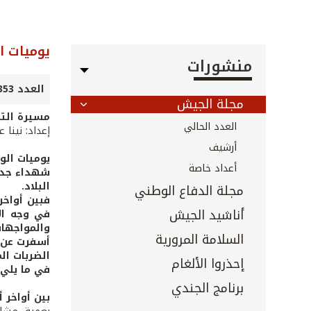
يوميات 
منشورات
العدد 353 - تشرين الثاني 2014
مجلة الجيش
مسيرة الت
العدد الحالي
إعداد: نينا 
أرشيف
يوميات الوط
أعداد خاصة
شهداء جدد 
البلاد.
مجلة الدفاع الوطني
فبين أواخر
أناشيد الجيش
في وجه الا
والمواجهات
السلامة المرورية
أسفرت عن ا
الضربات ال
إحذروا الألغام
في ما يلي 
برنامج الجندي
بين أواخر أ