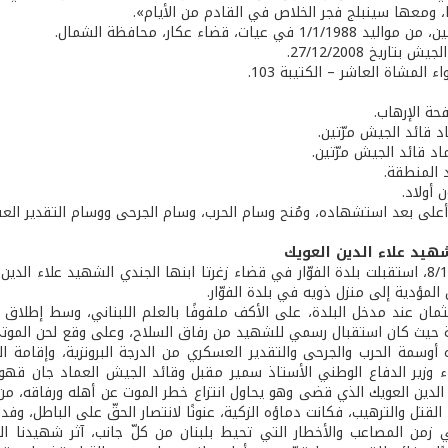
ومعها سينبلج فجر الخلاص في القادم من الأيام».
1 في عيات، قضاء عكار، محافظة الشمال.
بتاريخ 27/12/2008.
ء المشاة العاشر – الكتيبة 103.
حة الإرهاب.
اد قائد الجيش مرّتين.
اد قائد الجيش مرّتين.
 المنطقة.
 أولاد.
بة أعلى بعد استشهاده، ومُنح وسام الحرب، وسام الجرحى ووسام التقدير الع
هيد علاء الدين العويك
في 8/10/2014، استقبلت بلدة الفوّار في قضاء زغرتا ابنها الجندي الشهيد علا
لمؤدية إلى منزل ذويه في بلدة الفوّار.
مان عند مدخل البلدة، على الأكف ملفوفًا بالعلم اللبناني، وسط إطلاق الم
ة حيث كان استقبال رسمي للشهيد من رفاق السلاح، وعلى وقع لحن المو
 أوسمة الحرب والجرحى والتقدير العسكري من الدرجة البرونزية، وإقامة 
ء وزير الدفاع الوطني الأستاذ سمير مقبل وقائد الجيش العماد جان قهوجي 
 الدين العويك الذي قضى وهو يحاول انتزاع خطر الموت عن أهله ورفاقه، من
لقتل والترهيب، فكانت دماؤه الزكية، عنونًا لانتصار الحقّ على الباطل، وفدا
زمن المصاعب والأخطار التي تحيط بلبنان من كلّ جانب، آثر شهيدنا الغ