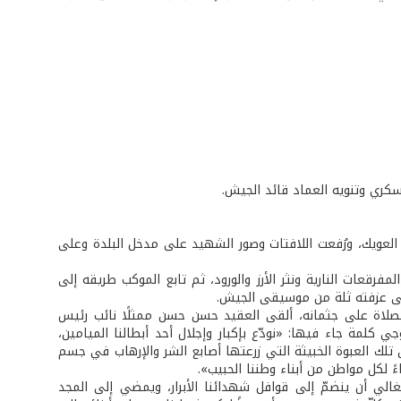
سكري وتنويه العماد قائد الجيش.
ء الدين العويك، ورُفعت اللافتات وصور الشهيد على مدخل البلدة وعلى
فرقعات النارية ونثر الأرز والورود، ثم تابع الموكب طريقه إلى
تى عزفته ثلة من موسيقى الجيش.
الصلاة على جثمانه، ألقى العقيد حسن حسن ممثلًا نائب رئيس
كلمة جاء فيها: «نودّع بإكبار وإجلال أحد أبطالنا الميامين،
 تلك العبوة الخبيثة التي زرعتها أصابع الشر والإرهاب في جسم
ءً لكل مواطن من أبناء وطننا الحبيب».
الي أن ينضمّ إلى قوافل شهدائنا الأبرار، ويمضي إلى المجد