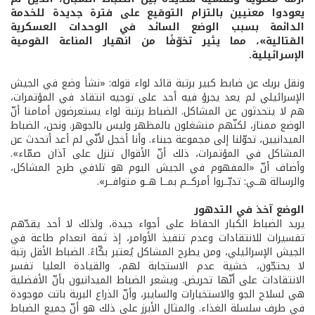
يعودوا معنيين بالتزام التوقيع على فترة جديدة للخدمة
الدائمة بسبب الوضع السائد في الوحدات العسكرية
القتالية»، مما يثير تخوّفًا من انهيار المناعة القومية
الإسرائيلية.
ونقل بريك عن ضابط كبير برتبة قائد لواء قوله: «نشأ وضع في الجيش
الإسرائيلي لم يعد يجرؤ فيه أحد على توجيه انتقاد في المؤتمرات،
هم لا يتحدثون عن المشاكل. الضباط برتبة لواء يستعرضون أمامنا أنّ
الوضع ممتاز، لكنّهم منشغلون بالمظهر وليس بالجوهر. ونحن، الضباط
الميدانيين، تحوّلنا إلى مجموعة جبناء. وأنا أخجل لأنّي لم أعد أتحدث عن
المشاكل في المؤتمرات، ذلك أنّ الأقوال تنزل على آذان صمّاء».
وأضاف أنّ «المفهوم في الجيش اليوم هو تلافي طرح المشاكل،
والرسالة هــي: تدبّــروا أمركــم بمــا هــو متوافــر».
الوضع آخذ في التدهور
يريد الضباط الكبار الحفاظ على أجواء جيدة، ولذلك لا أحد يقدّهم
تفسيرات للانتقادات وعدم تنفيذ الأوامر، إذ ثمة انعدام طاعة في
الجيش الإسرائيلي، ومن يطرح المشاكل يُعتبر بكّاءً. الضباط الأقل رتبة
لا يحتجّون، خشية عدم الاستجابة لهم، والقيادة العليا تفسر
الانتقادات على أنّها تحريض. ويشعر الضباط الميدانيون بأنّ الأفضلية
هي لسلاح الجو والاستخبارات والسايبر، وأنّ الذراع البرية باتت موجودة
في طرف سلسلة الغذاء. والمثال الأبرز على ذلك هو أنّ جميع الضباط