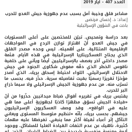
العدد 407 - أيار 2019
مشاعر قلق وخيبة أمل بسبب عدم جهوزية جيش العدو للحرب
إعداد: د. إحسان مرتضى
باحث في الشؤون الإسرائيلية
بعد دراسة وتمحيص، تبيّن للمختصين على أعلى المستويات
في جيش العدو أنّ اهتزاز توازن الردع في المواجهات
الإقليمية المتتالية، على أهميته، ليس وحده مصدر القلق
الذي يجتاح العسكريتاريا الإسرائيلية في هذه الأيام. فثمة
مصدر داخلي آخر يعصف بالإسرائيليين أيضًا ويأتي على خلفية
ناقوس الخطر الذي دقّه مفوض شكاوى الجنود في جيش
الاحتلال الإسرائيلي، اللواء احتياط إسحاق بريك، الذي أصدر
مؤخرًا تقريرًا رسميًا بقيت تفاصيله سرية، حذّر فيه، بحسب ما
تسرّب منه، من عدم جهوزية الجيش الإسرائيلي ولا سيما ذراع
البر للحرب.
يقتبس بريك في تقريره أقوال ضباط ميدانيين حذّروا من أنّ
«قيادة الجيش تسوّق مظهرًا كاذبًا لجهوزيةٍ أعلى مما هي
عليه في الواقع». وقد وصف العسكريون الإسرائيليون
جيشهم، بحسب بريك، بأنّه «تنظيم متوسط المستوى ويعاني
التآكل إثر أعباء ثقيلة أكثر مما ينبغي، تفرضها عليه مهمات
كثيرة، ناهيك عن عدم التفات القيادة العليا للمشاكل، ووجود
أزمة معنوية ونفسية شديدة بين الضباط الشبان، الذين لم