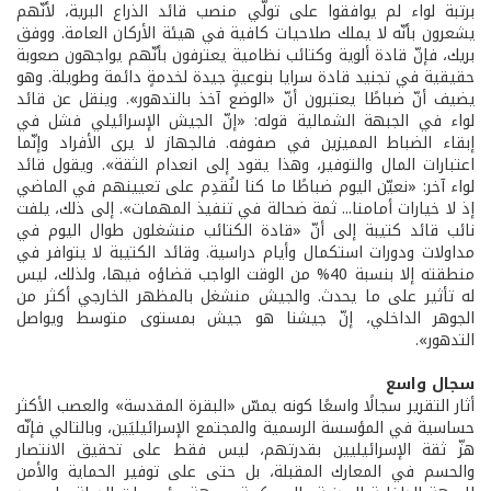
برتبة لواء لم يوافقوا على تولّي منصب قائد الذراع البرية، لأنّهم
يشعرون بأنّه لا يملك صلاحيات كافية في هيئة الأركان العامة. ووفق
بريك، فإنّ قادة ألوية وكتائب نظامية يعترفون بأنّهم يواجهون صعوبة
حقيقية في تجنيد قادة سرايا بنوعيةٍ جيدة لخدمةٍ دائمة وطويلة. وهو
يضيف أنّ ضباطًا يعتبرون أنّ «الوضع آخذ بالتدهور». وينقل عن قائد
لواء في الجبهة الشمالية قوله: «إنّ الجيش الإسرائيلي فشل في
إبقاء الضباط المميزين في صفوفه. فالجهاز لا يرى الأفراد وإنّما
اعتبارات المال والتوفير، وهذا يقود إلى انعدام الثقة». ويقول قائد
لواء آخر: «نعيّن اليوم ضباطًا ما كنا لنُقدِم على تعيينهم في الماضي
إذ لا خيارات أمامنا... ثمة ضحالة في تنفيذ المهمات». إلى ذلك، يلفت
نائب قائد كتيبة إلى أنّ «قادة الكتائب منشغلون طوال اليوم في
مداولات ودورات استكمال وأيام دراسية. وقائد الكتيبة لا يتوافر في
منطقته إلا بنسبة 40% من الوقت الواجب قضاؤه فيها، ولذلك، ليس
له تأثير على ما يحدث. والجيش منشغل بالمظهر الخارجي أكثر من
الجوهر الداخلي، إنّ جيشنا هو جيش بمستوى متوسط ويواصل
التدهور».
سجال واسع
أثار التقرير سجالًا واسعًا كونه يمسّ «البقرة المقدسة» والعصب الأكثر
حساسية في المؤسسة الرسمية والمجتمع الإسرائيليَين، وبالتالي فإنّه
هزّ ثقة الإسرائيليين بقدرتهم، ليس فقط على تحقيق الانتصار
والحسم في المعارك المقبلة، بل حتى على توفير الحماية والأمن