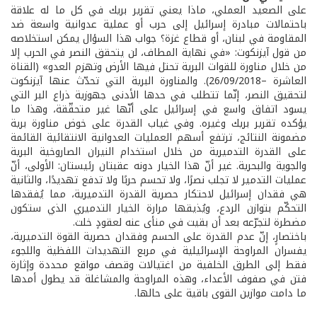
على الصعيد العملي، ماذا يعني تقرير بريك في كل ما له علاقة
باحتمالات مبادرة إسرائيل إلى حرب أو عملية عدوانية واسعة ضد
المقاومة في لبنان، أو قطاع غزة؟ جواب هذا السؤال يمكن استخلاصه
من قول آيزنكوت: «في نهاية المطاف، لن يتحقق النصر في الحرب إلا
من خلال مناورة للقوات البرية تحتل فيها الأرض وتهزم العدو» (القناة
العاشرة –26/09/2018). والمناورة البرية التي تحدّث عنها آيزنكوت
لتحقيق النصر، إنّما تتطلب في حدها الأدنى جهوزية ذراع البر التي
يسود اتفاق واسع في إسرائيل على أنّها غير متحقّقة، وهذا ما
يؤكده تقرير بريك وغيره. وفي غياب القدرة على خوض مناورة برية
مضمونة النتائج، ترتفع أسهم العمليات العدوانية الانتقائية القائمة
على القدرة التدميرية من خلال استخدام النيران الصاروخية البرية
والجوية والبحرية. غير أنّ هذا الخيار دونه عقبتان رئيستان: الأولى، أنّ
عمليات التدمير لا تجلب نصرًا، ولا تحسم حربًا ولا تدفع تهديدًا، والثانية
هي فقدان إسرائيل لاحتكار حصرية القدرة التدميرية، مما يُفقدها
التحكّم بتوازن الردع، ويُذيقها مرارة الخيار التدميري الذي ستكون
مضطرة لتجرّعه بعد أن بقيت في منأى عنه لعقودٍ خلت.
باختصارٍ، إنّ عدم القدرة على الحسم وفقدان حصرية القوة التدميرية،
يفسران المراوحة الإسرائيلية في مربع التهديدات اللفظية واللجوء
فقط إلى الطرق الخلفية من اغتيالات وقصف مواقع محددة وإثارة
فتن في صفوف الأعداء، وهذه المراوحة والمشاغلة قد يطول أمدها
ما دامت موازين القوى باقية على حالها.