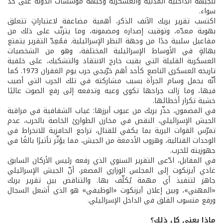
للجبهة الداخلية المدنية والعسكرية وجبهة مؤسسات الدولة على حد
سواء.
اكتسب تقرير بريك الآنف الذكر، أهمية مضاعفة لاعتباراتٍ تتعلق
بهوية معدّه، وتوقيت إصداره ومضمونه، وما يترتّب على ذلك من
مفاعيل سلبية جدًا من وجهة النظر الإسرائيلية. فمُعِدّ التقرير يتمتع
بهالةٍ في الأوساط الإسرائيلية المختلفة، وهو من الشخصيات
العسكرية القليلة التي بقيت خارج الانتقاد والتشكيك، على خلفية
تاريخه العسكري الناصع كأحد أهم خرّيجي حرب يوم الغفران 1973. كما
أنّه يحمل وسام الجرأة بسبب مشاركته في تلك الحرب التي أصيب
فيها، وما زالت جراحها تكوي وعيه وتدفعه إلى رفع الصوت عاليًا
خشية تكرار أخطائها.
في المضمون، حذّر بريك من عيوب أبرزها: غياب الشفافية في مراقبة
الجيش الإسرائيلي، النقص في مخازن الطوارئ الخاصة بالحرب، عدم
تمرّس القوات البرية بما يكفي للقتال، تراجع الحافزية للانخراط في
الوحدات القتالية، وهروب الأدمغة من الجيش، مما يؤثّر تأثيرًا بالغًا في
جهوزيته للحرب.
في المقابل، ادّعى التقرير السنوي الذي رفعه رئيس الأركان السابق
غادي آيزنكوت إلى المجلس الوزاري المصغر، أنّ الجيش الإسرائيلي
جاهز لتنفيذ أي مهمة يُكلّف بها. والتناقض بين تقرير بريك
«المهني»، وبين إعلان آيزنكوت «الوظيفي» هو الذي أشعل السجال
ورفع منسوب القلق في الداخل الإسرائيلي.
ماذا يعني كل ذلك؟