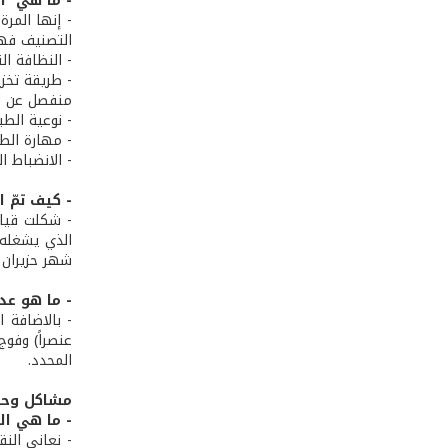
- ما هي ال
التصنيف فهي
- النظافة الت
- طريقة تخز
منفصل عن الم
- نوعية الطب
- مهارة الط
- الانضباط 
- كيف تمّ 
- شكلت قياد
الذي يشغله 
شهر حزيران م
- ما هو عد
المحدد.
مشاكل وحل
- ما هي ال