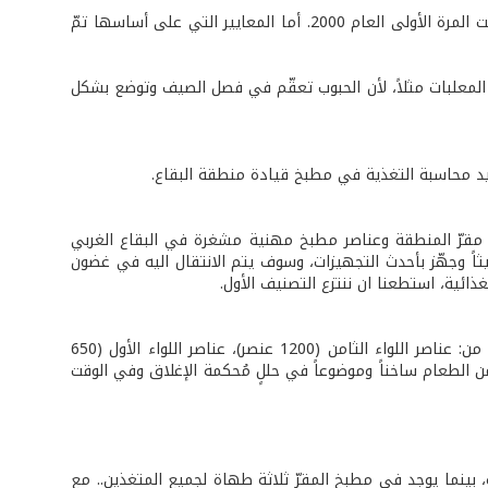
- إنها المرة الثانية التي يحصل فيها مطبخ قيادة المنطقة على هذا التصنيف، إذ كانت المرة الأولى العام 2000. أما المعايير التي على أساسها تمّ
المعلبات مثلاً، لأن الحبوب تعقّم في فصل الصيف وتوضع بشكل
يد محاسبة التغذية في مطبخ قيادة منطقة البقاع.
مقرّ المنطقة وعناصر مطبخ مهنية مشغرة في البقاع الغربي
اً وجهّز بأحدث التجهيزات، وسوف يتم الانتقال اليه في غضون
ائية، استطعنا ان ننتزع التصنيف الأول.
- بالاضافة الى عناصر مقرّ القيادة الذين يبلغ عددهم 250 عسكرياً، يستفيد ايضاً كل من: عناصر اللواء الثامن (1200 عنصر)، عناصر اللواء الأول (650
طع تستلم حصتها من الطعام ساخناً وموضوعاً في حللٍ مُحكمة الإغلاق وفي الوقت
 المطبخ من طهاة وفريق عمل، إذ يحق لكل 100 متغذٍ بطاهٍ، بينما يوجد في مطبخ المقرّ ثلاثة طهاة لجميع المتغذين.. مع