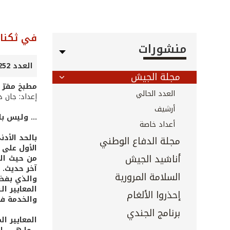
في ثكنات
منشورات
العدد 252 - حزيران 2006
مجلة الجيش
مطبخ مقرّ ع
العدد الحالي
إعداد: جان د
أرشيف
... وليس ب
أعداد خاصة
بالحد الأد
مجلة الدفاع الوطني
الأول على ص
أناشيد الجيش
من حيث الب
آخر حديث. 
السلامة المرورية
والذي بفضل
المعايير ا
إحذروا الألغام
والخدمة في
برنامج الجندي
المعايير ا