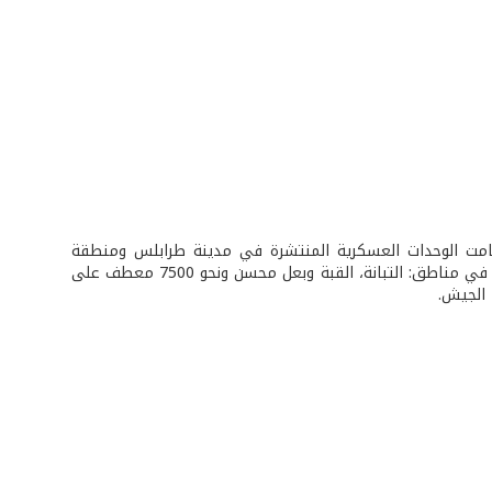
ن الجيش والسفارة الأميركية، قامت الوحدات العسكرية المنتشرة في مدينة طرابلس ومنطقة
البقاع، وبتواريخ مختلفة، بتوزيع نحو 2150 معطفًا شتويًا على تلامذة المدارس الرسمية في مناطق: التبانة، القبة وبعل محسن ونحو 7500 معطف على
 الجيش.