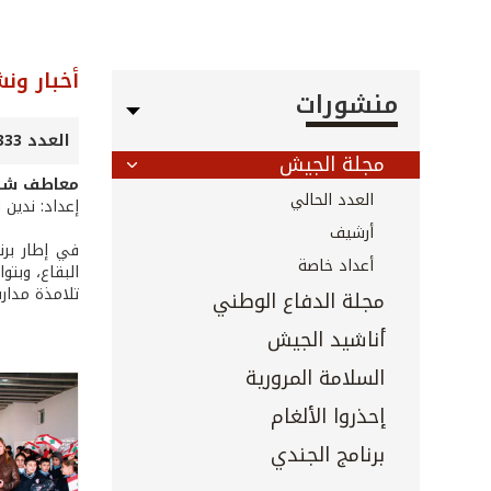
أخبار ون
منشورات
العدد 333 - آذار 2013
مجلة الجيش
معاطف شتوية من CIMIC 
العدد الحالي
إعداد: ندين ا
أرشيف
أعداد خاصة
تلامذة مدار
مجلة الدفاع الوطني
أناشيد الجيش
السلامة المرورية
إحذروا الألغام
برنامج الجندي