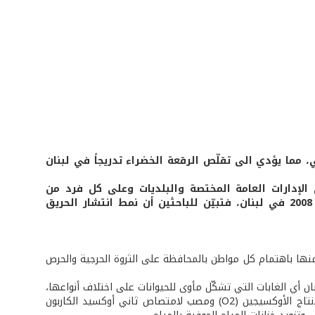
ي، مما يؤدي الى تقلّص الرقعة الخضراء تدريجاً في لبنان
 الإدارات العامة المختصة والبلديات وعلى كل فرد من
المجتمع، قامت وزارة البيئة بإعداد دراسة إحصائية عن حرائق الغابات العام 2008 في لبنان، فتبيّن للباحثين أن نمط انتشار الحريق
ياناً صحفياً بعنوان «معاً لإطفاء الحريق قبل الدقيقة الـ54»، إيماناً منها باهتمام كل مواطن بالمحافظة على الثروة الحرجية والحرص
نان أي الغابات التي تشكّل مأوى للحيوانات على اختلاف أنواعها،
مما يعطيها دوراً هاماً في صون التنوّع البيولوجي. كما أن هذه الغابات هي مصدر لإنتاج الأوكسيجين (O2) ومصب لامتصاص ثاني أوكسيد الكاربون