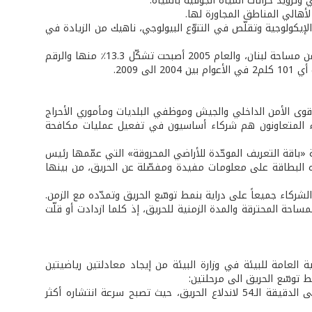
لأهالي المناطق المجاورة لها.
الإيكولوجية وتقلّص في التنوّع البيولوجي، ناهيك من الزيادة في
وأشار البيان الى أن الغابات كانت تشكّل في الستينيات من القرن الماضي حوالى 35٪ من مساحة لبنان، والعام 2005 أصبحت تشكّل 13.3٪ منها والرقم
وى الأمن الداخلي والجيش وموظفي البلديات ومأموري الأحراج
اء المتعاونون هم شركاء أساسيون في تفعيل عمليات مكافحة
ت قوى الأمن الداخلي وزارة البيئة «باقة التعريف الموحّدة للأراضي المحروقة» التي عمّمها رئيس
1/3/2008 وبدأ العمل بها. وتحتوي هذه البطاقة على معلومات مفيدة ومفصّلة عن الحريق، من بينها
شركاء جميعاً على دراية بنمط توسّع الحريق وتمدّده مع الزمن.
نطقي التفكير بأن هناك ارتباطاً إيجابياً «Positive Correlation» بين المساحة المحترقة والمدة الزمنية للحريق، إذ كلما ازدادت أو قلّت
والبرمجة في المديرية العامة للبيئة في وزارة البيئة من إيجاد معادلتين رياضيتين
 توسّع الحريق الى مرحلتين:
الأولى تمتد من بدء اندلاع الحريق حتى حوالى الدقيقة 54 لاندلاعه والثانية بعد حوالى الدقيقة الـ54 لاندلاع الحريق، حيث تصبح سرعة انتشاره أكثر