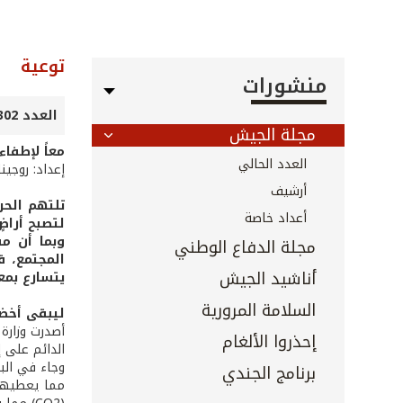
توعية
منشورات
العدد 302 - 303 - آب 2010
مجلة الجيش
معاً لإطفاء 
العدد الحالي
إعداد: روجين
أرشيف
تلتهم الحر
أعداد خاصة
لتصبح أراضٍ
وبما أن مس
مجلة الدفاع الوطني
أناشيد الجيش
يتسارع بمعدل 2.3 ضعفاً بعد حوالى الدقيقة 54
السلامة المرورية
ليبقى أخض
إحذروا الألغام
الدائم على إ
وجاء في البي
برنامج الجندي