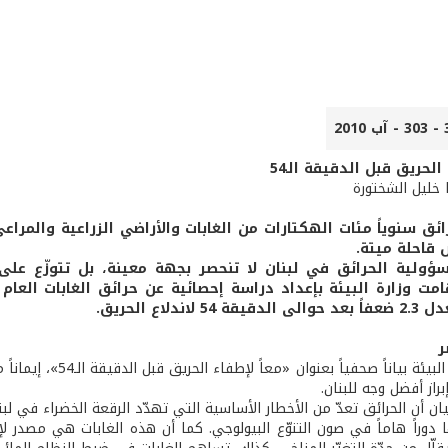
الحريق قبل الدقيقة الـ54
ا خليل الشختورة
ائق سنوياً مئات الهكتارات من الغابات والأراضي الزراعية والمراع
 قاحلة ميتة.
ؤولية الحرائق في لبنان لا تنحصر بجهة معينة، بل تتوزّع على
 لاندلاع الحريق.
ر
أصدرت وزارة البيئة ب
براز أفضل وجه للبنان.
ان أن الحرائق تعدّ من الأخطار الأساسية التي تهدّد الرقعة الخضراء في لب