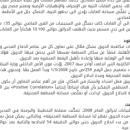
ك، تحمي الغابات التربة من الإنجراف والإنهيارات الأرضية وتعتبر مصدر رزق 
ن تقلّص مساحة الغابات يؤدي الى: تدهور التربة، التصحّر، خلل في الأنظمة 
المناخي.
تمر بحيث التهمت الحرائق حوالى 10.100 هكتاراً من الغابات أي 101 كلم2 في الأعوام بين 2004 الى 2009.
ود
ت مكافحة الحريق بشكل فعّال على تعاون كل من عناصر الدفاع المدني وق
لأهلية، فضلاً عن سكان المنطقة نفسها التي يحصل فيها الحريق. هؤل
فة الى الوقاية منها وإعادة تأهيل الرقعة المتضررة بعد الحريق.
بعد الحرائق الكارثية التي اندلعت أواخر سنة 2007، زوّد
مجلس الوزراء بتعميم حمل الرقم 259/ص تاريخ 
قة المحترقة ومدة اندلاع الحريق.
ريق فعل امتداد وانتشار في المكان، فإن من أهم عناصر التعاون أن يكون ال
لذا، فإنه من الم
ة لاندلاع الحريق، ازدادت أو تقلّصت مساحة المنطقة المحترقة.
قت
بعد تحليل البيانات لحرائق العام 2008، تمكّنت مصلحة التخطيط 
«مدة الحريق تفسّر لنا مساحة المنطقة المحترقة». وبالتالي، يمكن فصل نمط