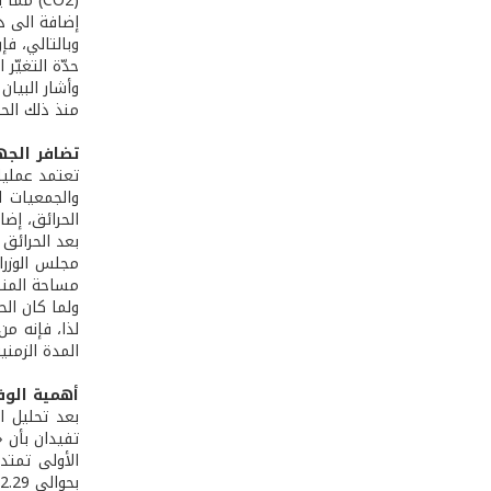
(CO2) مما يقلّل من حدّة التغيّر المناخي. كذلك، تساهم الغابات في ضبط النظام المائي وتزويد خزانات المياه الجوفية بالمياه.
إضافة الى ذل
وبالتالي، فإ
حدّة التغيّر 
منذ ذلك الحين في تدنٍ مس
تضافر الجه
تعتمد عمليا
والجمعيات ا
الحرائق، إضا
مساحة المنط
ولما كان الح
المدة الزمني
أهمية الو
تفيدان بأن 
بحوالى 2.29 مرة.