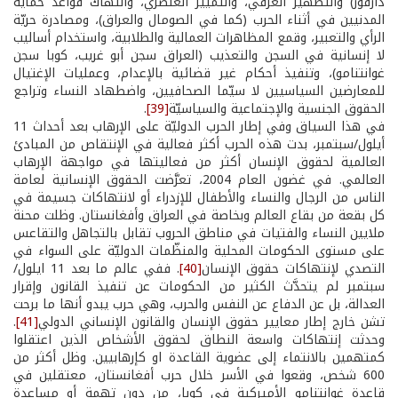
دارفور) والتطهير العرقي، والتمييز العنصري، وانتهاك قواعد حماية
المدنيين في أثناء الحرب (كما في الصومال والعراق)، ومصادرة حريّة
الرأي والتعبير، وقمع المظاهرات العمالية والطلابية، واستخدام أساليب
لا إنسانية في السجن والتعذيب (العراق سجن أبو غريب، كوبا سجن
غوانتنامو)، وتنفيذ أحكام غير قضائية بالإعدام، وعمليات الإغتيال
للمعارضين السياسيين لا سيّما الصحافيين، واضطهاد النساء وتراجع
الحقوق الجنسية والإجتماعية والسياسيّة
[39]
.
في هذا السياق وفي إطار الحرب الدوليّة على الإرهاب بعد أحداث 11
أيلول/سبتمبر، بدت هذه الحرب أكثر فعالية في الإنتقاص من المبادئ
العالمية لحقوق الإنسان أكثر من فعاليتها في مواجهة الإرهاب
العالمي. في غضون العام 2004، تعرَّضت الحقوق الإنسانية لعامة
الناس من الرجال والنساء والأطفال للإزدراء أو لانتهاكات جسيمة في
كل بقعة من بقاع العالم وبخاصة في العراق وأفغانستان. وظلت محنة
ملايين النساء والفتيات في مناطق الحروب تقابل بالتجاهل والتقاعس
على مستوى الحكومات المحلية والمنظّمات الدوليّة على السواء في
التصدي لإنتهاكات حقوق الإنسان
[40]
. ففي عالم ما بعد 11 ايلول/
سبتمبر لم يتحدَّث الكثير من الحكومات عن تنفيذ القانون وإقرار
العدالة، بل عن الدفاع عن النفس والحرب، وهي حرب يبدو أنها ما برحت
تشن خارج إطار معايير حقوق الإنسان والقانون الإنساني الدولي
[41]
.
وحدثت إنتهاكات واسعة النطاق لحقوق الأشخاص الذين اعتقلوا
كمتهمين بالانتماء إلى عضوية القاعدة او كإرهابيين. وظل أكثر من
600 شخص، وقعوا في الأسر خلال حرب أفغانستان، معتقلين في
قاعدة غوانتنامو الأميركية في كوبا، من دون تهمة أو مساعدة