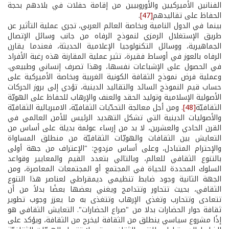
الفنانين الأميركيين والأوروبيين من إقامة حفلات في بلادهم بحجة
الحفاظ على تقاليدهم
[47]
.
بينما في الدول النامية وبخاصة العالم العربي، تجري عملية التأثير عن
طريق الإستغلال الرمزي لنموذج الرفاه من جانب وسائل الإتصال
الجماهيرية، ووسائل التكنولوجيا الإعلامية الحديثة، فعندما يقارن
الرفاه بالعوز في أوساط فقيرة، تثير عملية المقارنة هذه رغبة الأفراد
في الحصول على الإشباعات نفسها، وهذا تصرف إنساني وطبيعي.
وعملية فرض نموذج الثقافة الكونية الغربية وبخاصة الأميركية على
حساب قيم النموذج السائد والتقاليد الدينية، تؤدي إلى بروز الحركات
الأصولية الإسلامية وتوليد الحقد والعنف والإرهاب للحفاظ على الهويّة
الثقافيّة
[48]
. ومن أجل معالجة التحدّيات الثقافيّة، الامبريالية الثقافيّة
والأصوليات الدينية التي تشكل التهديد الرئيس للأمن العالمي في
القرن الحادي والعشرين، لا بد من إرساء عولمة بديلة على أساس من
التعايش بين الثقافات والهويّات الثقافيّة من منطلق المساواة
والإحترام المتبادل، وعلى أساس مزدوج: "الإعتراف من جهة أولى
بالتنوع الثقافي للعالم، وبالتالي بتعدد القيم والمعايير وقواعد
السلوك المحددة للحياة في المجتمع أو المجتمعات المعاصرة، ومن
الجهة الثانية وجود ضابط تنظيمي ديمقراطي لعناصر هذا التنوع
الثقافي، بحيث تتحاور وتتدامج ويغني بعضها بعضًا بدلاً من أن
تتعادى وتتحارب وتغذي الإرهاب وتتغذى به ما يعزز وجوب تطوير
ثقافة حوار الحضارات بدلا من "صراع الحضارات". التعايش الثقافي هو
إذًا مشروع سياسي ينطلق من الثقافة ليخرج من الثقافة، ويؤكد على