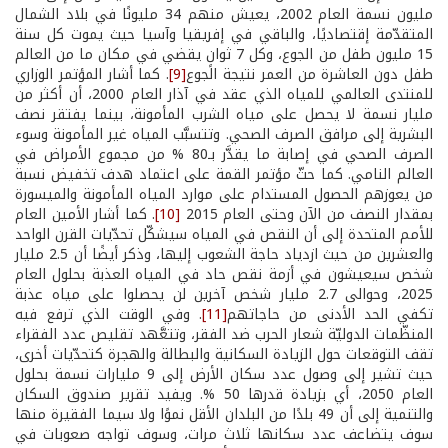
مليون نسمة العام 2002، يعيش منهم 34 مليونًا في بلاد الشمال
المتقدّمة إقتصاديًا، والباقي في إفريقيا وآسيا حيث يموت كل سنة
15 مليون طفل من الجوع، وكل 7 ثوانٍ يقضي في مكان ما من العالم
طفل دون العاشرة من العمر نتيجة الجوع
[9]
. كما أشار المؤتمر الوزاري
للمنتدى العالمي للمياه الذي عقد في آذار العام 2000، أن أكثر من
مليار نسمة لا يحصل على مياه الشرب المأمونة، بينما يفتقر نصف
البشرية إلى مرافق الصرف الصحي. وتتسبَّب المياه غير المأمونة وسوء
الصرف الصحي في إصابة ما يقدَّر بـ80 % من مجموع الأمراض في
العالم النامي. كما حثّ مؤتمر القمة على اعتماد هدف تخفيض نسبة
من يعوزهم الحصول المستدام على موارد المياه المأمونة والميسورة
بمقدار النصف من الآن وحتى العام 2015
[10]
. كما أشار الأمين العام
للأمم المتحدة إلى أن النقص في المياه سيشكّل تحدّيات القرن الواحد
والعشرين من حيث ازدياد حاجة الشعوب إليها، وذكر أيضًا أن 2.5 مليار
شخص سيعيشون في أزمة نقص حاد في المياه العذبة بحلول العام
2025، وحوالى 2.7 مليار شخص آخرين لن يحصلوا على مياه عذبة
تكفي الحد الأدنى من حاجاتهم
[11]
. وفي الوقت الذي ترفع فيه
المنظّمات الدوليّة شعار الحرب ضد الفقر، وتتعَّهد تقليص عدد الفقراء
تقف التوقعات حول الزيادة السكانية والبطالة والهجرة كتحدّيات أخرى،
حيث تشير إلى وصول عدد سكان الأرض إلى 9 مليارات نسمة بحلول
العام 2050، أي بزيادة قدرها 50 %. ويفيد تقرير صندوق السكان
والتنمية إلى أن 49 بلدًا من البلدان الأقل نموًا ولا سيما الفقيرة منها
سوف يتضاعف عدد سكانها ثلاث مرات، وسوف تواجه صعوبات في