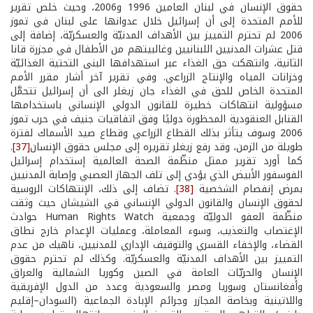
حقوق الإنسان في لبنان العامين 1996 و2006، وحيث خلص تقرير
للأمم المتحدة إلى أن إسرائيل خلال عدوانها على لبنان في تموز
2006 لم تحترم التمييز بين الأهداف المدنيّة والعسكريّة، إضافة إلى
قتل عشرات المدنيين اللبنانيين وغالبيتهم من الأطفال في مجزرة قانا
الثانية، وانتهكت حق الغذاء عبر استهدافها البنى التحتية الغذائيّة
وخزانات المياه والإنتاج الزراعي. وفي تقرير آخر أشار مقرر الأمم
المتحدة الخاص للحق في الغذاء جان زيغلر الى أن إسرائيل تتحمَّل
مسؤولية انتهاكات خطيرة للقانون الدولي الإنساني باستخدامها
القنابل العنقودية المحظورة دوليًا وفق اتفاقيات جنيف في حرب تموز
2006 وسوف يتأثر بذلك القطاع الزراعي وقطاع صيد الأسماك لفترة
طويلة من الزمن، وقد رفع زيغلر تقريره إلى مجلس حقوق الإنسان
[37]
.
كما أورد تقرير ممثل منظّمة الصحة العالمية إستخدام إسرائيل
الفوسفور الأبيض الذي يؤدي إلى تلف الجهاز العصبي وإصابة المدنيين
بمرض إنفصام الشخصية
[38]
. تضاف إلى ذلك، الإنتهاكات الروسية
لحقوق الإنسان والقانون الدولي الإنساني في الشيشان حيث وثقت
منظّمة العفو الدوليّة وجمعية Human Rights Watch حوادث
الإغتصاب والتعذيب، وسوء المعاملة، وعمليات الإعدام خارج نطاق
القضاء، والإخفاء القسري والتوقيف الإداري للمدنيين، ناهيك من عدم
التمييز بين الأهداف المدنيّة والعسكريّة. وكذلك لم تحترم حقوق
الإنسان والحريّات العامة في الصين وكوريا الشمالية والعراق
وأفغانستان وسوريا ومصر والسعودية وعدد من الدول الإفريقية
واللاتينية وبخاصة المجازر وجرائم الإبادة الجماعية (السودان–إقليم