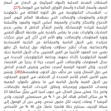
السلطات النقدية المحلية (البنوك المركزية) عن الدفاع عن أسعار
الصرف وأسعار الفائدة وأسعار الأوراق المالية في البورصات
[27]
.
ب- التهديدات التكنولوجية: في ظل الثورة الهائلة في تكنولوجيا
الإعلام والمعلومات والإتصالات التي يشهدها العالم اليوم، أصبح
الاختراع والابتكار والابداع والمعرفة أساس الثروة والنفوذ والأسلحة
الرئيسة للريادة الإقتصاديّة. وأصبح التقدُّم الحاصل لا يقاس بحجم
الصادرات والواردات بقدر ما يقاس بالقدرة على ملاحقة التطوُّر التقني
وثورة المعلومات والإتصالات، وهو الأمر الذي أدّى إلى فرض تحدِّيات
متزايدة على الدول النامية والمتقدّمة من الناحية الاقتصادية
والاجتماعية، وبدأت تُطرَح تساؤلات وشكوك حول إيجابية كل تطور
تقني. منذ العقود الأخيرة من القرن العشرين، بدأت الدول النامية تدرك
أهمية التكنولوجيا كأداة تنموية، وبخاصة التكنولوجيات الجديدة في
مجال المعلومات والإتصالات التي أصبحت جزءًا لا يتجزأ من الاقتصاد
الجديد، ولكن الفجوة الرقمية أصبحت تعكس وتفرض التقدم الحاصل
في دول الشمال وتزيد من تخلّف دول الجنوب وتهميشها
[28]
. ويشير
تقرير الأمين العام للأمم المتحدة أن الاختلاف في التوزيع المتفاوت
بين الدول الغنية والدول النامية في ما يتعلق بالموارد الرقمية
ومعدات الكمبيوتر وبرمجياته ونطاق الترددات الخاصة بالإتصالات،
واضح جدًا. فعلى سبيل المثال، في جنوب آسيا التي يمثِّل سكانها 23
% من سكان العالم، هناك أقل من 1 % من مستعملي الإنترنت، ولدى
أفريقيا 7 وصلات إنترنت لكل مليون شخص. وفي حين أن الوصول إلى
شبكة الإنترنت يستلزم خطًا هاتفيًا عاملاً، فإن 40 % من الأشخاص