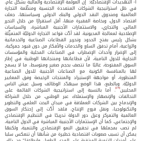
أ- التهديدات الإقتصاديّة: إن العولمة الإقتصادية والمالية بشكل عام،
في ظل استراتيجية الشركات المتعددة الجنسية ومنظّمة التجارة
العالمية وصندوق النقد الدولي والبنك الدولي وسياستها، جعلت
اقتصاد الدول، وبخاصة الفقيرة منها، أقل استقرارًا من خلال التحرر
المالي، والتجاري، والاستثمارات الأجنبية المباشرة، والسياسات
الإصلاحية لمعالجة المديونية. لقد أدَّت قواعد التجارة الدوليّة المتمثِّلة
بشكل رئيس بفتح الحدود وتحرير القطاعات الصناعية والخدماتية
والزراعية، أمام تدفق السلع والخدمات والأفكار من دون قيود جمركية،
إلى الإضرار وأحداث الإضطراب في الصناعات المحلية والمؤسسات
التجارية للدول النامية، لأن قطاعاتها ومنتجاتها الوطنية في إطار
السوق المفتوحة، غالبًا ما تتصف بحجم صغير ومتوسط، ما لا يسمح
لها بالمنافسة الكونية مع الصناعات الأجنبية للدول الصناعية
المتطورة، أو مواجهة الإستيراد والمنتجات الرخيصة وفق المعايير
الدوليّة. وبالطبع، هذا الوضع سيهدّد الوظائف وسبل عيش الناس
[24]
المحليين
. أما بالنسبة إلى استراتيجية الشركات القائمة على
التحالفات والإنصهار والإستملاك عبر الوطني، من خلال الشراكة
والإندماج بين الشركات العملاقة في ميدان البحث العلمي والتطوير
والتكنولوجيا، ونقل فروع الإنتاج، فلقد أدَّت إلى إحتكار السوق
العالمية والتمركز وعزل دور الدولة تدريجًا في التنظيم الإقتصادي
والإجتماعي، كما أن الإستثمارات الأجنبية المباشرة في الدول النامية،
لم تصب بمجملها في تحقيق النمو الإقتصادي والتنمية، ولكنها
يمكن أن تسبب صعوبات اقتصادية خطيرة من شأنها أن تنعكس سلبا
على أمنيات التنمية المرتقبة على المدى الطويل. وانطلاقا" من ذلك،