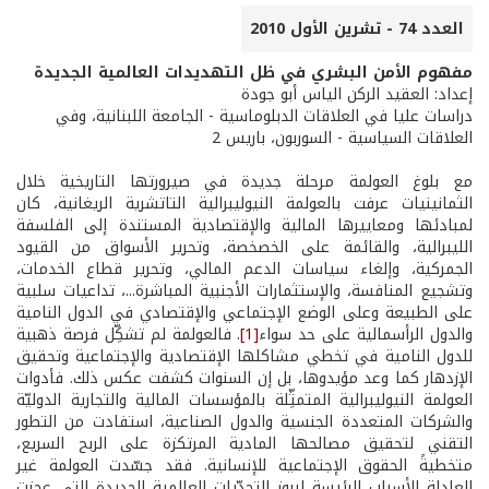
العدد 74 - تشرين الأول 2010
مفهوم الأمن البشري في ظل التهديدات العالمية الجديدة
إعداد: العقيد الركن الياس أبو جودة
دراسات عليا في العلاقات الدبلوماسية - الجامعة اللبنانية، وفي
العلاقات السياسية - السوربون، باريس 2
مع بلوغ العولمة مرحلة جديدة في صيرورتها التاريخية خلال
الثمانينيات عرفت بالعولمة النيوليبرالية التاتشرية الريغانية، كان
لمبادئها ومعاييرها المالية والإقتصادية المستندة إلى الفلسفة
الليبرالية، والقائمة على الخصخصة، وتحرير الأسواق من القيود
الجمركية، وإلغاء سياسات الدعم المالي، وتحرير قطاع الخدمات،
وتشجيع المنافسة، والإستثمارات الأجنبية المباشرة...، تداعيات سلبية
على الطبيعة وعلى الوضع الإجتماعي والإقتصادي في الدول النامية
والدول الرأسمالية على حد سواء
[1]
. فالعولمة لم تشكِّل فرصة ذهبية
للدول النامية في تخطي مشاكلها الإقتصادية والإجتماعية وتحقيق
الإزدهار كما وعد مؤيدوها، بل إن السنوات كشفت عكس ذلك. فأدوات
العولمة النيوليبرالية المتمثِّلة بالمؤسسات المالية والتجارية الدوليّة
والشركات المتعددة الجنسية والدول الصناعية، استفادت من التطور
التقني لتحقيق مصالحها المادية المرتكزة على الربح السريع،
متخطيةً الحقوق الإجتماعية للإنسانية. فقد جسّدت العولمة غير
العادلة الأسباب الرئيسة لبروز التحدّيات العالمية الجديدة التي عجزت