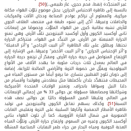
غير المتجدِّدة (نفط، فحم حجري، غاز طبيعي...)
[50]
.
بالنسبة إلى ظاهرة الاحتباس الحراري: يحتل موضوع تلوّث الهواء مكانة
مركزية، والمعلوم أن تراكم عوادم الصناعة ودخان الآلات والمركبات
والحافلات وغيرها، أدّى إلى نشوء طبقة في منتصف الغلاف الجوي
للأرض تشبه بطانية كبرى من الهواء الملوَّث، وخصوصًا من إنبعاثات
ثاني أوكسيد الكربون وأول أوكسيد النيتروجين تلفُّ الأرض. وهي تمنع
الحرارة المنبعثة من الأرض، من التبدُّد في الهواء، فتتراكم الحرارة
تحتها. ويطلق على تلك الظاهرة "أثر البيت الزجاجي" و"أثر الدفيئة"
و"أثر الإحتباس الحراري" و"أثر البيت الأخضر" وغيرها...في الإشارة إلى
الإرتفاع المتواصل في درجة حرارة الأرض. ومقدّر أن ترتفع درجة الحرارة
في العالم بمعدل ثلاث درجات مئوية ما يهدد الآلاف من الأنواع
البيولوجية ويقلِّل من خصوبة التربة والأراضي الصالحة للزراعة، إضافة
إلى ذوبان ثلوج القطبين بتسارع، ما يرفع أيضًا من مستوى المياه في
المحيطات فتتهدَّد بلدان بأكملها مثل بنغلادش وهولندا وأقسام من
دلتا النيل وسواها بانحراف. وتعتبر الولايات المتحدة الأميركية
وشركاتها ومصانعها مسؤولة عن حوالى 33 % من إجمالي الإنبعاثات
في العالم، وتليها الصين المسؤولة حاليًا عن حوالى نصف هذه
النسبة
[51]
. وكذلك يسهم تفاعل الكربون والنيتروجين في توليد
ظاهرة الأمطار الحمضية وآثارها السلبية على التربة وتقليص الغابات
الصنوبرية في شمال القارة الأوروبية، كما أن تلوث الهواء بثاني
أوكسيد الكربون وغيره من السموم، وارتفاع حرارة الأرض، وتلوُّث المياه
العذبة الجوفية ومياه البحار من جراء طمر النفايات الصناعية المشعَّة