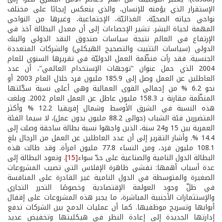
الإستقرار الذي يؤمنه للإنسان، والذي ينعكس إيجابًا على مختلف
نواحي حياته الصحيّة، الغذائيّة، الإجتماعية، وغيرها من النواحي
المهمة لحياة البشر. تشير الإحصاءات إلى أن معدل البطالة آخذ في
الإرتفاع في العالم نتيجة سياسات صندوق النقد الدولي والبنك
الدولي (سياسات التثبيت والتصحيح الهيكلي) والشركات المتعددة
الجنسية. فقد رأت منظّمة العمل الدوليّة في تقريرها السنوي للعام
2004 الذي حمل عنوان "توجهات الإستخدام العالمي"، أن عدد
العاطلين عن العمل وصل إلى 185.9 مليون فرد خلال العام 2003 أو
نحو 6.2 % من إجمالي القوى العمالية وهي أعلى نسبة سجَّلتها
المنظّمة مقارنة بـ 158.3 مليون عاطل عن العمل العام 2002. وبلغت
هذه النسبة في الشرق الأوسط وشمال إفريقيا 12.2 % وأكثر
المتضررين فئة الشباب (حوالى 88.2 مليون بدون عمل)، لا سيما الفئة
العمرية بين 15 و24 سنة، الذين واجهوا نسبة بطالة ساحقة وصلت إلى
14.4 %. وأشار التقرير إلى أن عدد العاطلين عن العمل من الرجال بلغ
108.1 مليون فرد، ومن النساء 77.8 مليون امرأة. وقد طالت هذه
البطالة الدول النامية والصناعية على حدّ سواء
[15]
. وتعود البطالة إلى
عدة أسباب أهمها: تفشي ظاهرة الإفلاس التي تصيب المشروعات
الصغيرة والمتوسطة في الدول النامية غير القادرة على المنافسة
في ظلّ وجود العولمة الإقتصادية وخصوصًا التحرر التجاري
والإستثمارات الأجنبية المباشرة، ما يجبر هذه المشروعات على إقفال
أبوابها وتسريح موظفيها. كما أن عمليات الدمج بين الشركات تدفع
إدارتها الجديدة إلى إعادة النظر في هيكليتها وتخفيض عديد