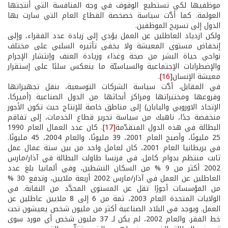
موظفيها لكي تستطيع الوقوف في وجه المنافسة التي أنتجتها
العولمة. كما أدَّت سياسة خصخصة القطاع العام التي سارت بها
الدول إلى تسريح الموظفين.
ولكن ازدياد العاطلين عن العمل يؤدي إلى زيادة عدد الفقراء، وإلى
إنخفاض مستوى المعيشة ولا يخفى تأثيره السلبي على مختلف
نواحي حياة البشر من صحة وغذاء وزيادة العنف وإنتشار الإجرام
والإضطرابات الإجتماعية والسياسيّة ما ينعكس سلبًا على إستقرار
معيشة الإنسان
[16]
.
في المقابل، أدَّت سياسة الشركات التوسعية، بنقل تجهيزاتها
وفروعها ومختبراتها ومراكز أبحاثها من الدول الصناعية (أميركا،
الإتحاد الاوروبي واليابان) إلى مناطق خاصة للإنتاج حيث تكون الأجور
منخفضة جدًا، ناهيك من سياسة تحرير قطاع الخدمات، إلى تفاقم
البطالة في هذه الدول المتقدّمة
[17]
. كان عدد العمال العام 1990
25 مليونًا، وأصبح العام 2001، 39 مليونًا، والعام 2004، 45 مليونًا.
في بريطانيا العام 2001، كان لعامل واحد من بين ستة عمال عمل
ثابت منتظم بدوام كامل. في فرنسا طاولت البطالة في آذار/مارس
2002 أكثر من 9 % من السكان النشطين، وفي ألمانيا بلغ عدد
العاطلين عن العمل في آذار/مارس 2002 أربعة ملايين، وتدفع 30 %
من المؤسسات أجورًا تقل عن المستوى المحدَّد من النقابة. في
الولايات المتحدة العام 2003، ثمة من 6 إلى 8 ملايين عاطلين عن
العمل. ويوجد في البلاد الصناعية أكثر من مليون شخص يعيشون تحت
خط الفقر. والعام 2002، لم يكن لـ 37 مليون شخص أي مورد سوى