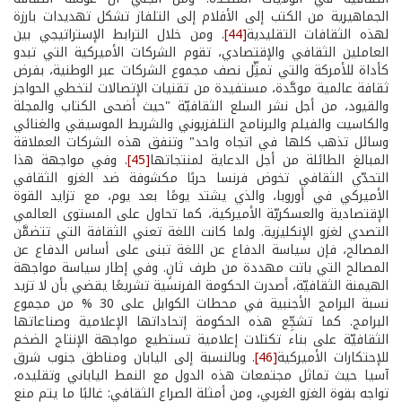
الجماهيرية من الكتب إلى الأفلام إلى التلفاز تشكل تهديدات بارزة
لهذه الثقافات التقليدية
[44]
. ومن خلال الترابط الإستراتيجي بين
العاملين الثقافي والإقتصادي، تقوم الشركات الأميركية التي تبدو
كأداة للأمركة والتي تمثِّل نصف مجموع الشركات عبر الوطنية، بفرض
ثقافة عالمية موحَّدة، مستفيدة من تقنيات الإتصالات لتخطي الحواجز
والقيود، من أجل نشر السلع الثقافيّة "حيث أضحى الكتاب والمجلة
والكاسيت والفيلم والبرنامج التلفزيوني والشريط الموسيقي والغنائي
وسائل تذهب كلها في اتجاه واحد" وتنفق هذه الشركات العملاقة
المبالغ الطائلة من أجل الدعاية لمنتجاتها
[45]
. وفي مواجهة هذا
التحدّي الثقافي تخوض فرنسا حربًا مكشوفة ضد الغزو الثقافي
الأميركي في أوروبا، والذي يشتد يومًا بعد يوم، مع تزايد القوة
الإقتصادية والعسكريّة الأميركية، كما تحاول على المستوى العالمي
التصدي لغزو الإنكليزية. ولما كانت اللغة تعني الثقافة التي تتضمَّن
المصالح، فإن سياسة الدفاع عن اللغة تبنى على أساس الدفاع عن
المصالح التي باتت مهددة من طرف ثانٍ. وفي إطار سياسة مواجهة
الهيمنة الثقافيّة، أصدرت الحكومة الفرنسية تشريعًا يقضي بأن لا تزيد
نسبة البرامج الأجنبية في محطات الكوابل على 30 % من مجموع
البرامج. كما تشجِّع هذه الحكومة إتحاداتها الإعلامية وصناعاتها
الثقافيّة على بناء تكتلات إعلامية تستطيع مواجهة الإنتاج الضخم
للإحتكارات الأميركية
[46]
. وبالنسبة إلى اليابان ومناطق جنوب شرق
آسيا حيث تماثل مجتمعات هذه الدول مع النمط الياباني وتقليده،
تواجه بقوة الغزو الغربي، ومن أمثلة الصراع الثقافي: غالبًا ما يتم منع