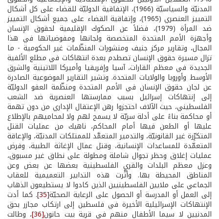
المدنيّة والسياسيّة (1966)، الإتفاقية الدوليّة للقضاء على كل أشكال
التمييز العنصري (1965)، وإتفاقية القضاء على جميع أشكال التمييز
ضد المرأة (1979)، فضلاً عن الصكوك الإقليمية لحقوق الإنسان
وأجهزة الأمم المتحدة المتخصصة ولجانها ومفوضياتها في هذا
المجال، وتقارير مركز جنيف ومنشورات المنظّمات غير الحكومية - ما
تزال مسيرة حقوق الإنسان تصطدم بعدة انتهاكات في مطلع الألفية
الجديدة في معظم القارات، آسيا وإفريقيا وأميركا اللاتينية والشرق
الأوسط وأوروبا والولايات المتحدة. وتشير التقارير الموضوعية الصادرة
عن لجان حقوق الإنسان في الأمم المتحدة ومنظّمة العفو الدوليّة
إلى إنتهاكات إسرائيل بسبب ممارستها العنصرية ضد الشعب
الفلسطيني، حيث الآلاف احتجزوا رهن الإعتقال الإداري من دون تهمة
أو محاكمة بناءً على أدلة سريّة لا يسمح لهم ولا لمحاميهم بالإطلاع
عليها أو الطعن فيها أمام المحاكم، ناهيك من عمليات القتل
المتكرِّرة غير القانونيّة، والتدمير المتعمَّد للممتلكات المدنيّة، والإعاقة
المتعمّدة للمساعدات الإنسانية، وقتل عمال الإغاثة الطبية، وفرض
عمليات إغلاق وحظر تجوال شاملة ومطولة على نطاق غير مسبوق،
وعزل معظم البلدات والقرى الفلسطينية بعضها عن بعض وعن
المناطق المحيطة بها. وأثَّرت هذه التدابير التعميمية للعقاب
الجماعي على ملايين الفلسطينيين الذين كادوا لا يستطيعون الذهاب
إلى العمل أو المدرسة أو الحصول على الرعاية الصحيّة
[35]
. كما أدت
الإنتهاكات الإسرائيلية الأخيرة في فلسطين إلى ارتكاب مجازر بحق
المدنيين لا سيما الأطفال منهم في قرية بيت حانون
[36]
، وطالت