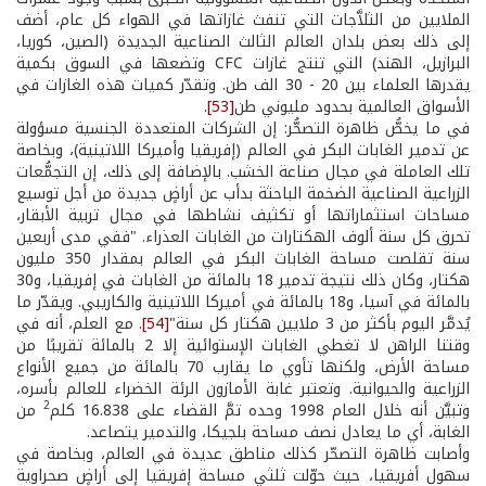
الملايين من الثلاَّجات التي تنفث غازاتها في الهواء كل عام، أضف
إلى ذلك بعض بلدان العالم الثالث الصناعية الجديدة (الصين، كوريا،
البرازيل، الهند) التي تنتج غازات CFC وتضعها في السوق بكمية
يقدرها العلماء بين 20 - 30 الف طن. وتقدّر كميات هذه الغازات في
الأسواق العالمية بحدود مليوني طن
[53]
.
في ما يخصُّ ظاهرة التصحُّر: إن الشركات المتعددة الجنسية مسؤولة
عن تدمير الغابات البكر في العالم (إفريقيا وأميركا اللاتينية)، وبخاصة
تلك العاملة في مجال صناعة الخشب. بالإضافة إلى ذلك، إن التجمُّعات
الزراعية الصناعية الضخمة الباحثة بدأب عن أراضٍ جديدة من أجل توسيع
مساحات استثماراتها أو تكثيف نشاطها في مجال تربية الأبقار،
تحرق كل سنة ألوف الهكتارات من الغابات العذراء. "ففي مدى أربعين
سنة تقلصت مساحة الغابات البكر في العالم بمقدار 350 مليون
هكتار، وكان ذلك نتيجة تدمير 18 بالمائة من الغابات في إفريقيا، و30
بالمائة في آسيا، و18 بالمائة في أميركا اللاتينية والكاريبي. ويقدّر ما
يُدمَّر اليوم بأكثر من 3 ملايين هكتار كل سنة"
[54]
. مع العلم، أنه في
وقتنا الراهن لا تغطي الغابات الإستوائية إلا 2 بالمائة تقريبًا من
مساحة الأرض، ولكنها تأوي ما يقارب 70 بالمائة من جميع الأنواع
الزراعية والحيوانية. وتعتبر غابة الأمازون الرئة الخضراء للعالم بأسره،
2
وتبيَّن أنه خلال العام 1998 وحده تمَّ القضاء على 16.838 كلم
من
الغابة، أي ما يعادل نصف مساحة بلجيكا، والتدمير يتصاعد.
وأصابت ظاهرة التصحّر كذلك مناطق عديدة في العالم، وبخاصة في
سهول أفريقيا، حيث حوّلت ثلثي مساحة إفريقيا إلى أراضٍ صحراوية