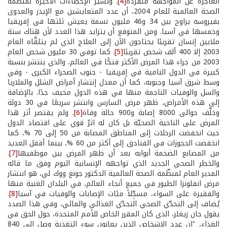
العاجزة عن المواجهة منفردةً
[4]
. وتشير الإحصاءات الأخيرة لمنظّمة
الصحة العالمية للعام 2004، أن عدد المتعايشين مع الإيدز والعدوى
بفيروسه يراوح بين 34 و46 مليون نسمة يعيش ثلثها في إفريقيا
وخمسها في آسيا. ومن المتوقع أن يتزايد هذا العدد لأن هناك ستة
ملايين إنسان تقريبًا يحتاجون الآن إلى العلاج الذي لم يتلقَّاه العام
2003 إلا 400 ألف شخص تقريبًا
[5]
. كما توفي 30 مليون شخص العام
2003 من جراء هذا المرض الأكثر فتكًا في العالم، والذي ينتشر بنسبة
كبيرة في الدول النامية في إفريقيا - جنوب الصحراء الكبرى - وفي
وسط شرق آسيا وجنوبه، كما أن معدل إنتشار أمراض الشلل والملاريا
والسل والوفيات الناجمة منها في هذه الدول مخيف جدًا. بالإضافة
إلى هذه الأمراض، ظهر مرض السارس وانتشر سريعًا في 30 دولة
وخلّف حوالى 8000 إصابة و900 حالة وفاة
[6]
. ولم يقتصر أثر هذا
المرض على الناحية الصحيّة بل كان له اثرٌ قوي على اقتصاد الدول
حيث انخفضت الرحلات إلى المناطق المصابة من 50 إلى 70 %، كما
انخفضت الحجوزات في الفنادق إلى أكثر من 60 %، بينما أقفل العديد
من المصانع الضخمة أبوابه بعد أن ظهر المرض بين موظفيها
[7]
.
والخطر الصحي الجديد الذي تواجهه الإنسانية اليوم وفق ما قاله
المدير العام لمنظّمة الصحة العالمية الدكتور جونغ ووك لي، هو انتشار
مرض انفلونزا الطيور في جميع أنحاء العالم، في البلدان الغنية منها
والفقيرة على السواء، مسجِّلاً مئات الإصابات والوفيات في آسيا
[8]
.
يُضاف إلى التحدّي الصحي التحدّي الغذائي والمائي، وفي هذا الصدد
يقول جان زيغلر، الذي كان المقرر الخاص للأمم المتحدة، حول الحق في
الغذاء، "إن عدد الاشخاص الذين يعانون سوء التغذية وصل إلى 840