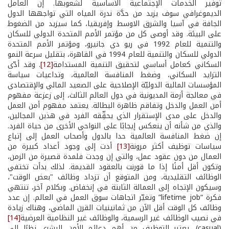
توفير الخدمات الإجتماعية الأساسية لشعوبها. إن العامل
الديموغرافي سوف يزيد من حدَّة ندرة المياه التي تواجهها الدول
الجافة في آسيا والشرق الاوسط وإفريقيا، كما سيزيد من الضغوط
على البيئة. وقد أوصى كل من مؤتمر الأمم المتحدة الدولي للسكان
والتنمية للعام 1992 في ريو دي جانيرو، ومؤتمر الأمم المتحدة
الدولي للسكان والتنمية للعام 1994 في القاهرة، بتقليل سرعة النمو
السكاني كعامل أساسي لتحقيق التنمية المستدامة
[12]
. وقد أدّى
التزايد السكاني، وضغط المنافسة العالمية، وتداعيات سياسة
المؤسسات المالية الدوليّة الإصلاحية على الصعيد المالي والإقتصادي
في معالجة أزمة المديونية في دول العالم الثالث، إلى زعزعة مفهوم
أمن العمل والدخل وتفاقم ظاهرة البطالة. يعتمد مفهوم أمن العمل
والدخل على مدى الإستقرار الذي يحقِّقه الفرد في هذين المجالين،
والذي من شأنه أن ينعكس إيجابًا على النواحي الأخرى من حياة الفرد.
إن ضغط المنافسة العالمية حدا بالدول وأصحاب العمل إلى إتباع
سياسات توظيف أكثر مرونة
[13]
أدت إلى وجود أعداد كبيرة من
العمال من دون عقود عمل، والتي إن وجدت فلمدة قصيرة من الزمن،
وتكون أقل أمنًا إذا ما قورنت بالعقود القديمة. لذلك بدأت تختفي
الوظائف التقليدية، ومن المتوقع أن تزداد وظائف "بعض الوقت"،
وسيكون الإتجاه إلى العمالة الثابتة في إنخفاض. وبكلام آخر، تنتهي
فكرة “lifetime job” وتغيّر اتجاهات سوق العمل في العالم. إن عدد
وظائف كل الوقت أقل الآن من ثمانينيات القرن الماضي، وهناك زيادة
في نصيب الوظائف غير الرسمية، والوظائف غير النظامية العرضية
[14]
(casual). يعتبر التوظيف من أهم دعائم الأمن البشري نظرًا إلى