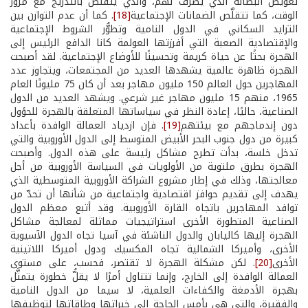
تعويض البطالة الذي يصرف لهم، والذي يتقلّص بالتدريج مع مرور
الوقت، كما تتقلَّص الضمانات الإجتماعية
[18]
. كما أن عدم التوازن بين
التزايد السكاني في الدول النامية وتطوُّر الشروط الإجتماعية
والإقتصادية الصعبة التي أفرزتها العولمة كانا الدافع الرئيس إلى
الهجرة بحثًا عن حياة كريمة وتحسينًا للأوضاع الإجتماعية. لقد أصبحت
الهجرة ظاهرة عالمية يشهدها العديد من المجتمعات، ويتجاوز عدد
المهاجرين حول العالم 150 مليون مهاجر بعد أن كان 75 مليونًا العام
1965، منهم 15 مليون مهاجر غير شرعي. ويشهد العديد من الدول
الصناعية، حاليًا، إعادة النظر في سياساتها المتعلقة بالهجرة للحؤول
دون إندماجهم مع بيئتهم
[19]
. فإن ازدياد العمالة الوافدة بأعداد
كبيرة من دول جنوب البحر الأبيض المتوسط إلى الدول الأوروبية والتي
تدخل خلسة، بدأت تطرح مشاكل رئيسة على هذه الدول. وأصبحت
الهجرة بطرق ملتوية من الأولويات في السياسة الأوروبية من أجل
معالجتها، وذلك في إطار مشروع الشراكة الأوروبية المتوسطية الذي
يهدف إلى تقديم حوافز اقتصادية واجتماعية من شأنها أن تحدّ من
توافد المهاجرين باتجاه القارة الأوروبية. وقد أتبع معظم الدول
الصناعية المتطورة الأخرى استراتيجيات مماثلة لمعالجة مشاكل
الهجرة إليها كاليابان والدول الناشئة في آسيا تجاه الدول الآسيوية
الأخرى، وأميركا الشمالية تجاه المكسيك ودول أميركا اللاتينية
الأخرى
[20]
. لكن مشكلة الهجرة لا تقتصر، فحسب، على مستوى
العمالة الوافدة إلى الخارج، وإنما تتناول أمرًا لا يقلُّ خطورة يتمثَّل
بهجرة الأدمغة والكفاءات العلمية، لا سيما من الدول النامية
والفقيرة، والتي هي بأمس الحاجة إلى خبراتها وطاقاتها لتوظيفها