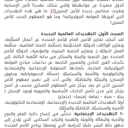
الدول منفردةً عن مواجهتها والتي شكلت تهديدًا لأمن الإنسانية
وطرحت مضامين جديدة للأمن البشري
[2]
. ما هي هذه التهديدات
التي أفرزتها العولمة النيوليبرالية؟ وما هو المفهوم الجديد للأمن
البشري؟
المبحث الأول: التهديدات العالمية الجديدة
لقد أشارت تقارير الأمين العام للأمم المتحدة عن أعمال المنظّمة،
وتقارير الوكالات الدوليّة المتخصِّصة (منظّمة الصحة العالمية، منظّمة
العمل الدوليّة...)، وتقارير التنمية البشرية، والمؤتمرات الدوليّة للأمم
المتحدة حول التنمية والبيئة والسكان في بداية الألفية الثالثة، إلى
تحّديات القرن الحادي والعشرين الناجمة عن تداعيات مبادئ العولمة
النيوليبرالية المادية، بأبعادها الشمولية الإجتماعية والإقتصادية
والتكنولوجية والأمنية والسياسيّة (مسألة الديموقراطية وحقوق
الإنسان) والبيئيّة والثقافيّة، والتي أدت إلى تغيير مفهوم الأمن
البشري الذي لم يعد يرتكز على المفهوم العسكري فحسب بل أصبح
يرتكز على مدى تأمين الحاجات الأساسية والضرورية لوجود الإنسان (
بيئة – صحة – ثقافة- إقتصاد- إجتماع).
أولاً: التهديدات العالمية الجديدة (الإجتماعية، الإقتصادية التكنولوجية،
الأمنية والسياسيّة، الثقافيّة والبيئيّة)
-1 التهديدات الإجتماعية
: تتجلَّى في إتساع دائرة الفقر والجوع
والأمية والبطالة والأوبئة والهجرة والتزايد السكاني، التي تؤدي إلى
تدهور حالة البشر. طبقًا للدراسة التي وضعها برنامج الأمم المتحدة