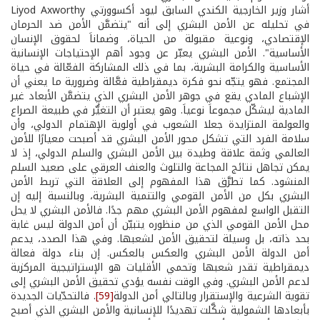
أشار وزير الخارجية الكندي السابق ليود أكسوورتي Liyod Axworthy
في تحليله عن الأمن البشري إلى أنه "يتضمَّن الأمن ضد الحرمان
الإقتصادي، ونوعية مقبولة من الحياة، وضماناَ لحقوق الإنسان
الأساسية". الأمن البشري يعبّر عن وجود أهم الإحتياجات الإنسانية
الأساسية والكرامة البشرية، بما في ذلك المشاركة الفعّالة في حياة
المجتمع. فهو يتجّه نحو فكرة ديمقراطية فعَّالة وضرورية ما يعني أن
الإشباع المادي يقع في جوهر الأمن البشري الذي يتضمَّن الأبعاد غير
المادية ليشكّل مجموعاَ نوعياَ. وهو يعتبر أن التغيُّر في طبيعة الصراع
والعولمة المتزايدة جعلا الشعوب في أولوية الإهتمام الدولي، وأن
سلامة الفرد التي تشكل محور الأمن البشري قد أصبحت معيارًا للأمن
العالمي وثمة علاقة وطيدة بين الأمن البشري والسلم الدولي، إذ لا
يمكن تجاهل نتائج المجاعة والتلوث والعنف العرقي على صعيد السلم
المنشود. كما تطرَّق هذا المفهوم إلى العلاقة التي تربط الأمن
البشري بكل من الأمن القومي والتنمية البشرية، وبالنسبة إليه إن
التقبل الواسع لمفهوم الأمن البشري مهم جدًا. فالأمن البشري لا يحل
محل الأمن القومي الذي من منظوره يتبيّن أن أمن الدولة ليس غاية
بحد ذاته، بل وسيلة لتحقيق الأمن لشعبها. وفي هذا الصدد، يدعم
أمن الدولة الأمن البشري والعكس بالعكس. إن بناء دولة فعالة
ديمقراطية تقدر شعبها وتحمي الأقليات هو الإستراتيجية المركزية
لدعم الأمن البشري. وفي الوقت نفسه يؤدي تحقيق الأمن البشري إلى
تقوية الشرعية والإستقرار وبالتالي أمن الدولة
[59]
. فالتحدّيات الجديدة
بأبعادها الشمولية شكَّلت تهديدًا للإنسانية والأمن البشري الذي أصبح