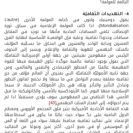
البالغة للعولمة؟
4- التهديدات الثقافيّة
يقول دومينيك ولتون في كتابه العولمة الأخرى (L'autre
Mondialisation)، اذا كانت العولمة الإعلامية في سياق ثورة
الإتصالات تلغي المسافات المادية فأنها قد توجِد في المقابل
مسافات وحدودًا ثقافية. وعليه فإن الواقعيـة الأساسية لنهاية القرن
العشرين وبداية الواحد والعشرين هي انبثـاق ما يسـمِّيه المؤلـف
بالمثلث الجهنمي للهوية والثقافة والإعلام. ويشير إلى التخوف
الرئيس من مفهومين نقيضين: من جهة أولى الإمبريالية الثقافيّة
التي تقول بوجود ثقافة عالمية موحَّدة تكون الهيمنة فيها للقوة
المهيمنة عالميًا من المنظور الإقتصادي والتقني والعالمي، ومن
جهة ثانية الأصوليّة الثقافيّة التي تفترض أن العالم مؤلف من جزر
ثقافية مغلقة ينعدم التواصل في ما بينها ولا تخضع لقانون التطور
وتبادل التأثير والتأثر، وتلك هي حال الأصوليّات الدينية، لا سيما
الإسلامية منها اليوم، كما الأرثوذكسية بالأمس، والكاثوليكية ما قبل
الأمس. هذا التناقض بين المفهومين سوف يؤدي مستقبلاً اذا لم
يتم احتواؤه، إلى انفجار المثلث الجهنمي
[43]
.
هذه الثقافة الأحادية الأميركية تثير قلق المجتمع الأوروبي ومعظم
الدول النامية على حدّ سواء حيث غالبًا ما يكون في استطاعتها
الإعتماد على تقاليد ثقافية محافظ عليها، سواء في اللغة أو الفن
أو الموسيقى أو في صيغ أخرى، أكثر غنىً وتنوعًا من التقاليد
الثقافيّة في الولايات المتحدة. ومن الجلي أن عولمة الثقافة