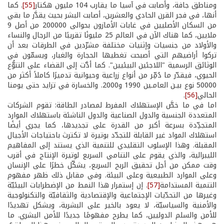
ومناطق جافة، وأصابت في آسيا ما يقارب 104 مليون هكتار
[55]
. كما
أنها، في فجر القرن الحادي والعشرين، أصابت البشر بحيث يقدَّر ما بقي
من السكان الأصليين في غابات الأمازون بحوالى 200000 من أصل 9
ملايين، كما هناك الآن في العالم 25 مليونًا تقريبًا من الرجال والنساء
والأولاد من جنسيات وإثنيات مختلفة مشرّدين في الطرقات بعد أن
تركوا أراضيهم التي أصبحت تغطيها الحجارة والغبار، ويسمّون في
الوثائق الرسمية "اللاجئين البيئيين". كما أدَّت إلى القضاء على التنوُّع
الحيوي، فيقدّر ما دُمِّر من أنواع زراعية وحيوانية تدميرًا كاملاً أكثر من
50000 نوع بيـن العامـين 1990 و2000. والخسارة في تزايد حتى يومنا
الحالي
[56]
.
اما في ما خصَّ الإستهلاك المفرط لمصادر الطاقة: تقوم الشركات
المتعددة الجنسية والدول الصناعية والدول الناشئة باستهلاك الموارد
المتجدِّدة بسرعة أكبر من القدرة على تجديدها، كما يجري أيضًا
استهلاك المواد غير القابلة للتجدّد بوتيرة لا تكترث باحتياجات الأجيال
المقبلة. وهذا الإسلوب التقليدي للتنمية الذي يستند إلى المفاهيم
الليبرالية، والذي يقوم على التنامي السريع لوتيرة الإنتاج في أقرب
وقت ممكن من أجل تحقيق الربح السريع، يشكّل خطرًا على الإنسان
وعلى الموارد الطبيعية وعلى البيئة. وفي مقابل ذلك ظهر مفهوم
التنمية المستدامة
[57]
. إن إستمرار هذا النمط من الإضطرابات البيئيّة
وغيرها من التحدّيات الإجتماعية والإقتصادية والثقافيّة والتكنولوجية
والأمنية والسياسيّة، لا يعود بالخير على البشرية، ويشكل تهديدًا
للأمن والسلم الدوليين، كما يطرح مفهومًا جديدًا للأمن البشري. ما