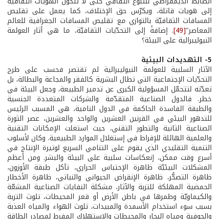
الضابط الديمقراطي للتنوع الثقافي حتى لا تتحول الهويّات الثقافيّة
إلى هويات قاتلة، ويكرّس حق الإختلاف، كما يعمل على تقليص
المسافات الثقافيّة بالتوازي مع تقليص المسافات الجغرافية للعالم
المعاصر"
[49]
. إضافةً إلى التحدّيات الثقافيّة، ما هي أثار العولمة
النيوليبرالية على البيئة؟
5- التهديدات البيئية
الآثار السلبية للعولمة النيوليبرالية لم تقتصر فحسب على طرح
التحدّيات الإجتماعية التي تطال البشرية كالفقر والمجاعة والبطالة، بل
تعدّته لتتحمّل المسؤولية الكبرى عن تدمير الطبيعة، وجعل البيئة في
خطر. فالدول الصناعية المتقدّمة والشركات المتعددة الجنسية
والطبقة الفاسدة الحاكمة في الدول النامية، هي المسبب الرئيس
للتدهور البيئي في القرنين العشرين والواحد والعشرين، عصر الثورة
الصناعية الثانية والتطور التقني، حيث استغلت الإمكانات التقنية
والعلمية الهائلة للإفراط في إستغلال الموارد الطبيعية. وكان لأسلوب
التنمية التقليدي الذي يقوم على التنامي السريع لوتيرة الإنتاج في
أسرع وقت ممكن، إنعكاسات سلبية على البيئة والبشر. ومن أعظم
المشكلات البيئيّة ظاهرة الإحتباس الحراري، تآكل طبقة الأوزون،
ظاهرة التصحُّر، ظاهرة الإنقراض الحيواني والنباتي، ظاهرة الأخطار
الحمضية المهلكة للتربة والآثار، مشكلة النفايات الصناعية المشعّة
والكيماويّة وطمرها في باطن الأرض أو قعر المحيطات، تلوث التربة
بسبب سوء استخدام الأسمدة والمبيدات، تلوث الهواء والمياه العذبة
والجوفية ومياه البحار والمحيطات والإستهلاك المفرط لمصادر الطاقة