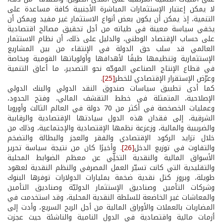
لا يمكن إعتبار الإستثمارات المباشرة الأجنبية كافة مساعدة على
التنمية، إذ يمكن أن يكون بعض أنواع الاستثمار غير مفيد ويمكن أن
يخفي سياسة معينة في طياته من أجل تحقيق مصالح اقتصادية
على حساب الإقتصاد الوطني، والدليل على ذلك، أن نظام الاستثمار
العالمي قد سلب حق الدولة في الإنتقاء من بين المشاريع
الإستثمارية وتنظيمها طبقًا لأهدافها وأولوياتها القومية وبخاصة
في قطاع الإنتاج الصناعي الموجّه نحو التصدير، ما أعاق التنمية
وعرّض الإستقرار الإقتصادي للخطر
[25]
.
كما أدى تطبيق سياسات صندوق النقد الدولي والبنك الدولي
الإصلاحية، المتمثلة في خطط التقشف المالي، وفتح الحدود،
وعمليات الخصخصة في أكثر من 70 دولة في العالم الثالث وأوروبا
الشرقية، إلى فقدان هذه الدول سيادتها الإقتصادية والرقابية
والضريبية والمالية، وزعزعة نظمها الإقتصادية والإجتماعية، وذلك من
خلال تزايد الركود الإقتصادي والفقر والعجز والبطالة والتضخم
والتفاوت في توزيع الدخل
[26]
. وأخيرًا كان من نتيجة سياسة تحرير
الأسواق المالية والنقدية التخلِّي عن معظم الضوابط المحلية
والتقليدية التي كانت تسيّر العمل المصرفي والنظم النقدية لعهود
طويلة، وبروز كتل نقدية ضخمة بمليارات الدولارات توفرها البنوك
وشركات التأمين وصناديق الإستثمار الدوليّة وصناديق التأمين
والمعاشات غير الخاضعة للسلطة النقدية المحلية، وقد استخدمت في
المضاربات بالعملات والأوراق المالية من أجل الربح السريع، وأدت إلى
أزمات مالية واقتصادية في الدول النامية والناشئة حيث عجزت