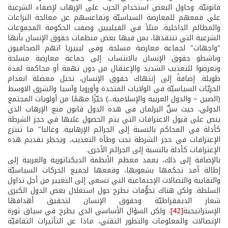
قانونيّة. وحاول البعض استخدام الحرب على الإرهاب لإضفاء الشرعية
على قمعهم للمعارضة السياسيّة وتقاعسهم عن معالجة النزاعات
والمظالم الداخلية. مثلاً في الفيليبين وصفت الحكومة المجموعات
الشرعية التي تنتقدها، بمن فيها بعض منظمات حقوق الإنسان بأنها
"واجهات" لجماعة معارضة مسلحة. وفي ليبيريا اتهم الصحافيون
وناشطو حقوق الإنسان بالانتساب إلى جماعة معارضة مسلحة
وتعرضوا للتعذيب الشديد والإعتقال من دون تهمة أو محاكمة لمدة
طويلة. إضافةً إلى إنتهاك حقوق الإنسان، تحتل معضلة انعدام
الحريّات السياسيّة في الولايات المتحدة وأوروبا وآسيا والشرق الاوسط
(الصين – والدول العربية والإسلامية...) حيّزًا مهمًا من أولويات المجتمع
الدولي، حيث سنَّ البرلمان في هذه الدول قانون منع الإرهاب الذي
ينص على قبول الاعترافات التي يتم الحصول عليها في حجز الشرطة
كأدلة في المحاكم بالنسبة إلى الجرائم الإرهابية. وغالبا" ما تنتزع
الإعترافات في حجز الشرطة تحت وطأة التعذيب، ويحظر تقديم هذه
الإعترافات كأدلة بالنسبة إلى الجرائم الأخرى.
بالإضافة إلى ذلك، يعمد معظم الأنظمة الديكتاتورية والعربية إلى
إطالة أمد تحكمها بشعوبها، وقمعها لجميع الحركات السياسيّة
والنقابية والنضالات الإجتماعية التي تسعى إلى التغيير من أجل تداول
السلطة. ولكن هناك تخوُّفات تطرح حول استغلال بعض الدول الكبرى
شعار الديمقراطيّة وحقوق الإنسان لتحقيق أهدافها
الإستراتيجية
[42]
. ولكن السؤال الأساسي الذي يطرح في سياق ثورة
الإتصالات والمعلومات والتطور التقني، ماذا عن التأثيرات الثقافيّة