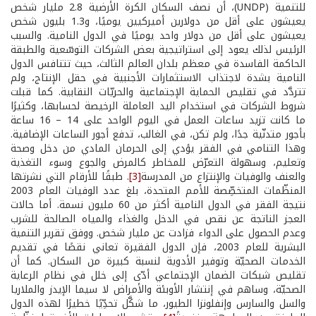
للتنمية (UNDP)، أن نصف السكان الكرة الأرضية 2.8 مليار شخص
يعيشون على أقل من دولارين أميركيين يوميًا، و1.3 بليون شخص
يعيشون على أقل من دولار واحد يوميًا في الدول النامية. والسبب
الرئيس لذلك يعود إلى استراتيجية بعض الشركات التوسّعية والطبقة
الحاكمة الفاسدة في معظم بلدان العالم الثالث، حيث تتنافس الدول
النامية بشدة لاجتذاب الاستثمارات الأجنبية في حقل الإنتاج، ولم
تتردَّد في تقليص الحماية الإجتماعية والحريّات النقابية. كما قبلت
شروط الشركات في استخدام اليد العاملة الرخيصة لحسابها، وكثيرًا
ما كانت تزيد ساعات العمل في اليوم الواحد على 14 – 16 ساعة
بأجور متدنّية جدًا، ولم تكن، في الغالب، تدفع أجور الساعات الإضافية.
وهذا التنامي في الفقر يؤدي إلى الحرمان المادي من دخل وصحة
وتعليم، وسهولة التعرّض للمخاطر كالمرض والجوع وسوء التغذية
والعنف والوفيات والإنتزاع من المدرسة
[3]
. طبقًا للأرقام التي نشرتها
المنظّمات المتخصِّصة للأمم المتحدة، بلغ عدد الوفيات العام 2003
نتيجة الفقر في الدول النامية أكثر من 60 مليون نسمة. أما حالات
العجز الناتجة عن نقص في الدخل والغذاء والمياه الصالحة للشرب
وعدم الحصول على الدواء فزادت عن مليار شخص. ووفق تقرير التنمية
البشرية للعام 2003، فإن الدول الفقيرة تعاني نقصًا في تقديم
الخدمات الصحيّة وتوفير الأدوية لنسبة كبيرة من السكان. كما أن
تقليص شبكات الضمان الإجتماعي أدّى إلى خلل في نظام الرعاية
الصحيّة، وساهم في إنتشار الأوبئة والأمراض لا سيما الإيدز والملاريا
والسل والسارس وإنفلونزا الطيور، ما شكَّل تحدِّيًا خطيرًا لهذه الدول