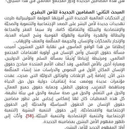
هي هذه المضامين الجديدة ودور المجتمع العالمي في هذا السياق؟
المبحث الثاني: المضامين الجديدة للأمن البشري
إن التحدّيات العالمية الجديدة التي أفرزتها العولمة النيوليبرالية طرحت
تهديدات جديدة لأمن البشر على الصعد الإجتماعية والتنموية والصحيّة
والإقتصادية والبيئيّة والثقافيّة كافة، ولا سيما الفقر والمجاعة
والبطالة والهجرة والأمية والهويّة القومية وشح المياه العذبة،
والإتجار بالمخدّرات والإنسان، والجريمة المنظّمة والعنف والإرهاب...
إنطلاقا من هذا الواقع المأسوي في نهاية القرن العشرين، أصبحت
مسألة حقوق الإنسان وأمن الإنسان في أولوية اهتمامات المجتمع
العالمي، ومرتبطة إرتباطا ًوثيقًا بمسألة السلم والأمن الدوليين،
وبعبارة أخرى بالأمن العالمي. وقد أعطت الأمم المتحدة مبادئ حقوق
الإنسان المكان الأول في النصوص والدراسات منذ إنشاء المنظّمة
حتى الآن. إضافةً إلى الإعلانات والوثائق الدوليّة التي صدرت، عقدت
مؤتمرات عديدة ووضعت عدة إتفاقيات دولية حول حق الحياة
ومناهضة التعذيب، وحقوق الطفل، وحماية حقوق جميع العمال،
والحق في التعلُّم، والحق في صحة سليمة والحق في بيئة نظيفة،
كل هذه المعطيات كان لها إنعكاس إيجابي على تطور مضامين
حقوق الإنسان من الحقوق السياسيّة والمدنيّة إلى الحقوق
الإجتماعية والاقتصاديّة، إلى حقوق التنمية البشرية (التنمية
الإجتماعية والتنمية الإقتصادية والتنمية البيئيّة...
[58]
، وأدَّت إلى
ظهور مفهوم الأمن البشري بمضامينه الجديدة.
أولا: المفهوم الجديد للأمن البشري