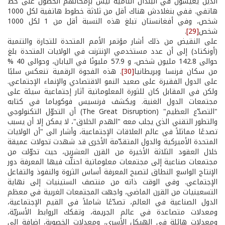
الذين يعيشون في البلدان النامية ليس بإمكانهم الحصول على خط
هاتفي. ففي بنغلادش هناك أقل من ثلاثة خطوط هاتفية لكل 1000
شخص، وفي أفغانستان تبلغ هذه النسبة أقل من 1 لكل 1000
شخص
[29]
.
على النقيض من ذلك أشار مؤتمر الأمم المتحدة للتجارة والتنمية
(أونكتاد) إلى أن عدد مستخدمي الإنترنت في الولايات المتحدة بلغ
حوالى 142.8 مليون شخص، و 57.9 مليونًا في اليابان، وحوالى 40 %
من سكان فرنسا وبريطانيا
[30]
. هذه الفجوة الرقمية تنعكس سلبًا
على الدول الفقيرة على صعيد النمو الاقتصادي والإنماء الإجتماعي.
ولكن في المقابل كان للثورة المعلوماتية آثار إجتماعية سيئة على
مجتمعات الدول الغنية. ويكشف فرنسيس فوكوياما في كتابه
"التصدّع العظيم" (The Great Disruption) أن التحوّل التكنولوجي
والتطور التقني الذي يجلب معه "الهدم الخلاق"، لا يمكن إلا أن يسبب
تصدعًا مماثلاً في عالم العلاقات الإجتماعية، وأشار الى "أن الولايات
المتحدة الأميركية والدول المتقدّمة الأخرى قد شهدت تحولات عميقة
خلال العقود الثلاثة الأخيرة من القرن العشرين، حيث تحوّلت من
مجتمعات صناعية إلى مجتمعات معلوماتية احتلّت فيها المعرفة دور
الإنتاج الواسع النطاق لتصبح المعرفة أساس الثروة والنفوذ والتفاعل
الإجتماعي. وفي الوقت ذاته من منتصف الستينيات إلى نهاية
التسعينيات من القرن الماضي، واجهت المجتمعات الغربية في معظم
الدول الصناعية في العالم، تصدّعًا شاملاً في القيم الإجتماعية،
ومعدلات متصاعدة في عالم الجريمة، وتفكك الروابط الأسريّة،
ومعدلات هائلة في الهيكل الأسري، ومعدلات الخصوبة، إضافة الى