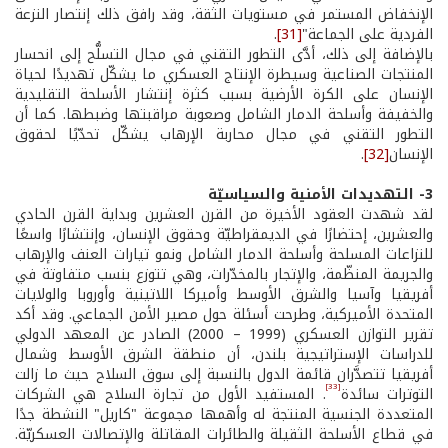
الإنخفاض المستمر في مستويات الثقة، وقد رافق ذلك إنتصار النزعة
الفردية على الجماعة"
[31]
.
بالإضافة إلى ذلك، أدَّى التطور التقني في مجال التسلُّح إلى انحسار
المنتجات الصناعية وسيطرة الإنتاج العسكري ما يشكّل تهديدًا لحياة
الإنسان على الكرة الأرضية بسبب كثرة إنتشار الأسلحة التقليدية
والخفيفة وأسلحة الدمار الشامل وصعوبة مراقبتها وضبطها. كما أن
التطور التقني في مجال محاربة الإرهاب يشكّل تحدّيًا لحقوق
الإنسان
[32]
.
3- التهديدات الأمنية والسياسيّة
لقد شهدت العقود الأخيرة من القرن العشرين وبداية القرن الحادي
والعشرين، إحتضارًا في الديمقراطيّة وحقوق الإنسان، وإنتشارًا واسعًا
للنزاعات المسلحة وأسلحة الدمار الشامل ونمو تيارات العنف والإرهاب
والجريمة المنظّمة، والإتجار بالمخدّرات، وهي تتوزع بنسب متفاوتة في
أفريقيا وآسيا والشرق الأوسط وأميركا اللاتينية وأوروبا والولايات
المتحدة الأميركية، وطرحت أسئلة حول مصير الأمن الجماعي. وقد أكد
تقرير التوازن العسكري (1999 – 2000) الصادر عن المعهد الدولي
للدراسات الإستراتيجية بلندن، أن منطقة الشرق الأوسط وشمال
أفريقيا تتصدَّران قائمة الدول بالنسبة إلى سوق السلاح حيث ما زالت
[33]
التوترات سائدة
. المستفيد الأول من تجارة السلاح هي الشركات
المتعددة الجنسية المنتجة له وأهمها مجموعة "كاريل" النشطة جدًا
في قطاع الأسلحة الثقيلة والطائرات المقاتلة والإتصالات العسكريّة.