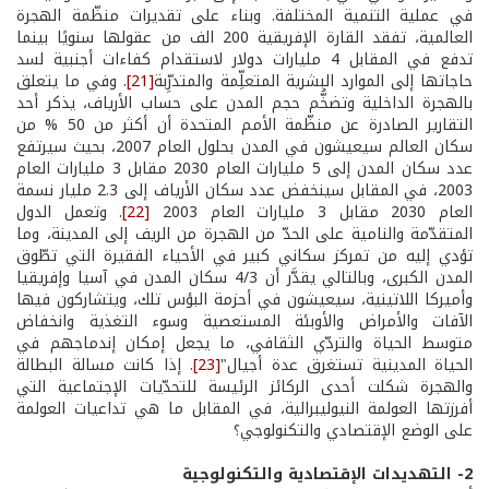
في عملية التنمية المختلفة. وبناء على تقديرات منظّمة الهجرة
العالمية، تفقد القارة الإفريقية 200 الف من عقولها سنويًا بينما
تدفع في المقابل 4 مليارات دولار لاستقدام كفاءات أجنبية لسد
حاجاتها إلى الموارد البشرية المتعلِّمة والمتدرِّبة
[21]
. وفي ما يتعلق
بالهجرة الداخلية وتضخُّم حجم المدن على حساب الأرياف، يذكر أحد
التقارير الصادرة عن منظّمة الأمم المتحدة أن أكثر من 50 % من
سكان العالم سيعيشون في المدن بحلول العام 2007، بحيث سيرتفع
عدد سكان المدن إلى 5 مليارات العام 2030 مقابل 3 مليارات العام
2003، في المقابل سينخفض عدد سكان الأرياف إلى 2.3 مليار نسمة
العام 2030 مقابل 3 مليارات العام 2003
[22]
. وتعمل الدول
المتقدّمة والنامية على الحدّ من الهجرة من الريف إلى المدينة، وما
تؤدي إليه من تمركز سكاني كبير في الأحياء الفقيرة التي تطّوق
المدن الكبرى، وبالتالي يقدَّر أن 4/3 سكان المدن في آسيا وإفريقيا
وأميركا اللاتينية، سيعيشون في أحزمة البؤس تلك، ويتشاركون فيها
الآفات والأمراض والأوبئة المستعصية وسوء التغذية وانخفاض
متوسط الحياة والتردّي الثقافي، ما يجعل إمكان إندماجهم في
الحياة المدينية تستغرق عدة أجيال"
[23]
. إذا كانت مسالة البطالة
والهجرة شكلت أحدى الركائز الرئيسة للتحدّيات الإجتماعية التي
أفرزتها العولمة النيوليبرالية، في المقابل ما هي تداعيات العولمة
على الوضع الإقتصادي والتكنولوجي؟
2
- التهديدات الإقتصادية والتكنولوجية