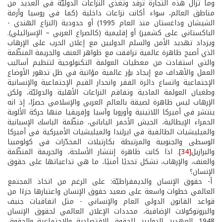
وما تزال هذه التجارة ترفد وتغذي النزاعات الدوليّة في العديد من
مناطق العالم، سواء أكانت نزاعات داخلية (كما في روسيا وأزمة
الشيشان وداغستان منذ العام 1995) أو حدودية (النزاع الهندي -
الباكستاني على كشمير) أو إقليمية (كالصراع العربي – الإسرائيلي).
ويزداد تهديد الأمن والسلم الدوليين مع إعلان الحرب على الإرهاب
الذي أصبح ظاهرة عالمية ترافقت مع ظواهر العنف والجريمة المنظّمة
والتي استفادت من معطيات العولمة التكنولوجية لتنظيم أساليب
العمل والأهداف مع إيجاد بؤر عالمية مؤاتية في ظل تدهور الأوضاع
الإجتماعية واتساع دائرة الفقر وانحدار القيم الإجتماعية والإنسانية
وطغيان العولمة المادية وتفاقم النزاعات الأهلية والدوليّة، ولكن
الإرهاب ليس ظاهرة لصيقة بالعالم العربي والإسلامي حصرًا، إذ انه
ينتشر في أميركا اللاتينية وأوروبا وآسيا وإفريقيا منها حركة الألوية
الحمراء الإيطالية، الجيش الأحمر الياباني، منظّمة الباسك الإسبانية
والميليشيات الطائفية في ايرلندا والميليشيات الأميركية في أميركا
الوسطى والجنوبية والمرتبطة بكارتيلات المخدّرات في كولومبيا
والبرازيل
[34]
. اذا كانت ظاهرة إنتشار الأسلحة، والجريمة المنظّمة
والعنف، والإرهاب، تشكل تحديًا أمنيًا، ما هي تداعياتها على حقوق
الإنسان؟
أ- حقوق الإنسان والديمقراطيّة: على الرغم من اتخاذ المجتمع
العالمي خطوات واسعة على صعيد حقوق الإنسان واعتبارها جزءًا من
قواعد القانون الدولي العام والإنساني - مثل اتفاقيات جنيف
والبروتوكولات الإضافية، محددات الإعلان العالمي لحقوق الإنسان
1948، العهدين الدوليين للحقوق الإقتصادية والإجتماعية والحقوق