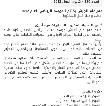
العدد 330 - كانون الأول 2012
مقر عام الجيش يختتم الموسم الرياضي للعام 2012
إعداد: روجينا خليل الشختورة
كأس البطولة لمديرية المخابرات مرةً أخرى
إختتم مقر عام الجيش موسم 2012 الرياضي باحتفال كرّم خلاله
رياضييه الذين احتلوا المراكز الأولى في البطولات الداخلية على صعيد
المقر.
ترأّس الاحتفال العميد الركن جوزف فرنسيس قائد المقر بحضور عدد
من الضباط بالإضافة إلى القوى المشاركة والرياضيين المجلِّين
المحتفى بهم.
وقد ألقى قائد المقر كلمة بالمناسبة نوَّه فيها بأهمية الرياضة بشكل
عام وأهميتها في مؤسسة الجيش بشكل خاص، كما هنأ في الختام
المجلين من مختلف قطع المقر والأجهزة التابعة له ولا سيّما مديرية
المخابرات التي تصدَّرت البطولة. وأعقب كلمته تسليم الكؤوس
والميداليات العسكريين الرياضيين المجلين، وقد كانت النتائج على
النحو الآتي:
• كرة القدم:
- المركز الأول: مقر عام الجيش.
- المركز الثاني: مديرية المخابرات.
- المركز الثالث: جهاز إسكان العسكريين المتطوعين