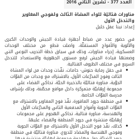
العدد 377 - تشرين الثاني 2016
مناورات قتاليّة للواء المشاة الثالث ولفوجي المغاوير
والتدخل الأول
إعداد: نينا عقل خليل
في حضور عدد من ضباط أجهزة قيادة الجيش والوحدات الكبرى
والألوية والأفواج المستقلّة، واصلت قطع من مختلف الوحدات
العسكرية، إجراء مناورات، وذلك في سياق خطة التدريب النوعي التي
وضعتها قيادة الجيش لرفع مستوى الجهوزية والاستعداد للتدخل
السريع في مختلف الظروف القتالية.
في حقل رماية حنوش- حامات، نفّذت وحدات من لواء المشاة
الثالث وفوج المدرّعات الأول، بالاشتراك مع وحدات من القوّات
الجوّية، مناورة قتاليّة بالذخيرة الحيّة، تحاكي القضاء على
مجموعة إرهابيّة متمركزة داخل مواقع محصّنة، وذلك بإشراف
مدرسة القوّات الخاصة.
في منطقة جرود العاقورة، نفّذ فوج المغاوير بالاشتراك مع
القوّات الجوية وأفواج المدفعية الثاني والمدرّعات الأول
والهندسة، مناورة قتالية، تحاكي الهجوم على مجموعات
إرهابيّة منتشرة في جرود المنطقة والقضاء عليها.
كذلك، نفّذ فوج التدخل الأول بالاشتراك مع القوّات الجوية
وفوجي الهندسة والمضاد للدروع، مناورة قتاليّة في منطقة
جرود الضنيّة حول مهاجمة مجموعة إرهابيّة منتشرة فيها