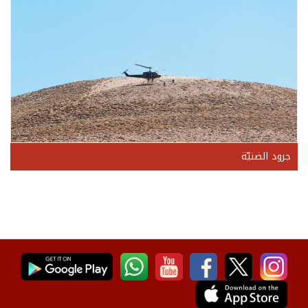
جرود الضنيّة