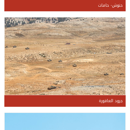
حنوش- حامات
جرود العاقورة