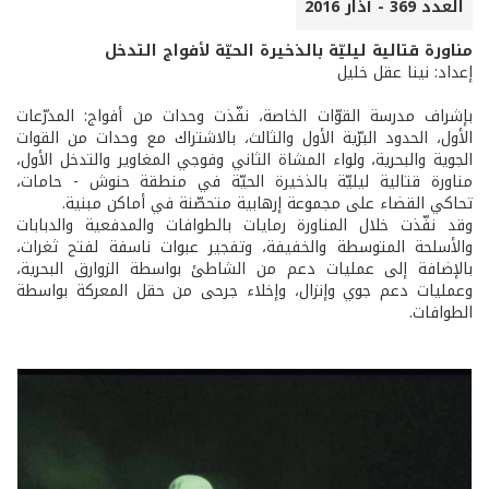
العدد 369 - آذار 2016
مناورة قتالية ليليّة بالذخيرة الحيّة لأفواج التدخل
إعداد: نينا عقل خليل
بإشراف مدرسة القوّات الخاصة، نفّذت وحدات من أفواج: المدرّعات
الأول، الحدود البرّية الأول والثالث، بالاشتراك مع وحدات من القوات
الجوية والبحرية، ولواء المشاة الثاني وفوجي المغاوير والتدخل الأول،
مناورة قتالية ليليّة بالذخيرة الحيّة في منطقة حنوش - حامات،
تحاكي القضاء على مجموعة إرهابية متحصّنة في أماكن مبنية.
وقد نفّذت خلال المناورة رمايات بالطوافات والمدفعية والدبابات
والأسلحة المتوسطة والخفيفة، وتفجير عبوات ناسفة لفتح ثغرات،
بالإضافة إلى عمليات دعم من الشاطئ بواسطة الزوارق البحرية،
وعمليات دعم جوي وإنزال، وإخلاء جرحى من حقل المعركة بواسطة
الطوافات.