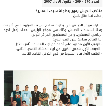
العدد 270 - 269 - كانون الأول 2007
منتخب الجيش يفوز ببطولة سيف المبارزة
إعداد: نينا عقل خليل
شــارك فريق الجيــش في بطولة ســلاح سيــف المبارزة التي أقيـمت
وفـاءً لشهــداء الجيــش وذلك في مجمّع الرئيس العماد إميل لحود
الرياضي العسكري، وأحرز العسكريون المراكز الأولى.
أما النتائج فجاءت على النحو الآتي:
- الرقيب الأول محمود علي أحمد من لواء المشاة الثامن، الأول.
- العريف الأول شفيق الخوري من لواء المشاة التاسع، الثاني.
- الرقيب الأول زياد الجلبوط من فوج التدخل الثالث، الثالث.