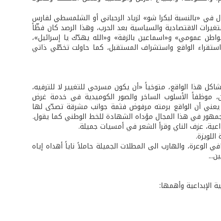
ال في «بالنسبة لبكرا شو» لزياد الرحباني أو الشلمسطي لفارس
تغيرات الاقتصادية والسياسية بعد الحرب، وهذا الرصد كان فظّاً
طن عمومي» و«اسماعين بالزفة» و«الله يهدّك يا إسرائيل»،
ستقراء الواقع واستشراف المستقبل، كما حاولت تخطّي ذاتي
 هذا الواقع، متوخياً «أن يكون مسرحي للتغيير لا للترفيه،
ن، موظفاً الأسلوب الساخر والصور الكوميدية في خدمة غرض
 يعني أن الواقع برمته مرفوض فثمة جوانب مشرقة تصدّى لها
 الجمهور في هذا المجال مؤداه الشهادة للخط الوطني كما يقول.
للويزة.
الوعرة، والهارب الى المطلات الجميلة حاملاً ناياً أهداه إياه
ن...
ة الإبداعية وأهمها: