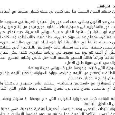
د المواهب
ب دور «السكران» في مسرحية «لعب الفار» لجورج فيدو من إنتاج مروان نجار 
ريم أبو شقرا، برزت قدرة الفنان منير كسرواني المتميزة، حيث تمكّن
«المعاق»، «معلم عمار»، «زوج مثالي»، «ولد عبيط طالب زواج» و«سكاف أر
ي مسيرته متألقاً في «بالنسبة لبكرا شو» لزياد الرحباني، و«الشلمسطي» ل
أسيس مسرحه الخاص عبر سلسلة كانت «إسماعين بالطائف» أولى حلقاتها
مثّل أو أكتب هو يوم غير موجود في روزنامة حياتي»، هكذا يعبّر الفن
ثقافياً وتراثياً هائلاً. المسرح بالنسبة اليه «فن خالص وكتابة المسرح ع
والمسرح ليس صورة طبق الأصل».
سرحية التي كتبها وأخرجها منير كسرواني عديدة ومنها:
يان، إخراج فاروجيان خيدشيان.
ن كسرواني: مع «اسماعين بالطائف» استقبل الناس مسرحي بالدهشة وال
ها أي بتأسيس مسرح خاص بي، مسرح يشبهني ويحمل همّي الذي أشترك به
وأضاف: البداية الهامة كانت
 المناطق اللبنانية.
ارة» ارتبطت باليومي، وحملت إحساساً حقيقياً وقضية حقيقية، وهي قضية 
ة تجسيد للذاكرة الشعبية وما تختزنه من صور قوامها الأهازيج، والظ