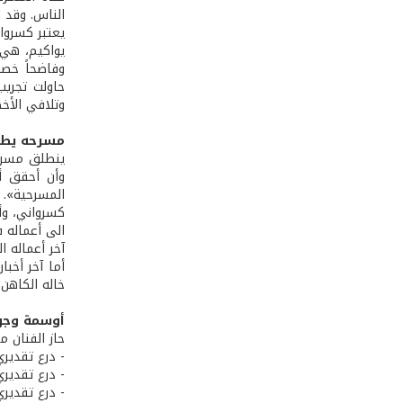
الناس. وقد ا
يعتبر كسروا
يواكيم، هي أ
وفاضحاً خصو
حاولت تجريب
وتلافي الأخ
مسرحه يطمح
ينطلق مسرح 
وأن أحقق أع
المسرحية». 
كسرواني، وأ
الى أعماله في المسرح شا
آخر أعماله 
أما آخر أخبا
خاله الكاهن 
أوسمة وجوا
حاز الفنان م
- درع تقدير
- درع تقديري 
- درع تقدير