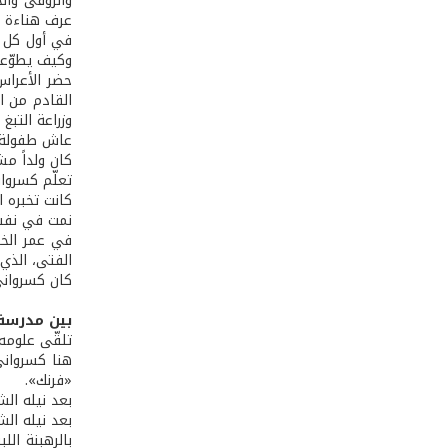
والزوفى وال
عرف هناءة ال
في أول كل ص
وكيف يطوّعو
حضر الأعراس
القادم من ا
وزراعة التبغ
عاش طفولة قا
كان ولداً مش
تعلّم كسروا
كانت تخبره ا
نمت في نفس 
في عمر الخا
الفتى، الذي
كان كسرواني
بين مدرسة 
تلقّى علومه
هنا كسرواني
«فرنك».
بعد نيله الش
بعد نيله الش
بالرهبنة الل