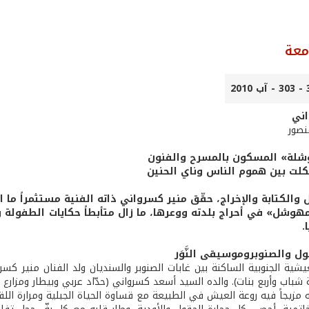
معة
اني
منصور
شلة» المسكون بالمسرح والفنون
لت بين هموم الناس وناي الحنين
 والكتابة والإخراج، حقّق منير كسرواني ذاته الفنية مستثمراً ما ا
هوشل» في أحراج بلدته ووعرها، ما زال متأبطاً حكايات الطفولة و
.
ول والصنوبروموسيقى النَّوَر
شباب وأربع بنات). والده السيد أسعد كسرواني (حدّاد عربي وبيطار ومزارع وفحّ
مزيجاً فيه روعة العيش في الطبيعة مع قساوة الحياة الجبلية ومرارة اللقم