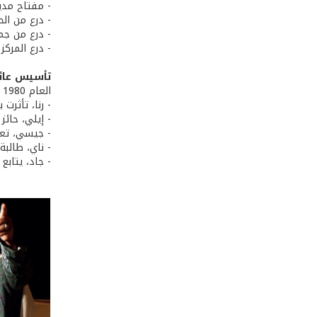
- مفتاح مدينة
- درع من الحر
- درع من جم
- درع المركز 
تأسيس عائ
العام 1980 تزوج منير كسرواني من إحدى طالباته السيدة ندى عبد الأحد (ربة منزل)، ورزقا خمسة أولاد:
- رنا، تأثرت
- إيلي، حائ
- جيسي، تعمل
- ناي، طالبة
- جاد، يتابع 