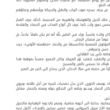
ل مع روائع الطبيعة، مع قطرات الندى، والغيوم المنثورة. كما
 التبغ.
 عن بيته. سحره صوت الرباب والطبل والدربكة ورقْصهم وغناؤهم
ن ملك الحيل والهوشلة، والهريبة من المدرسة. كذلك عرف الغبار
مس تموز وآب، كما عرف كل أنواع العذاب في الحصاد والفلاحة
والده قاسياً، وزاد في الطين بلّة أنه لم يكن طفلاً عادياً، بل
وفاً من قضبان الرمان...
لمواويل الشعبية فاكتسبها من والدته، «ملهمته الأولى»، حيث
ر حسن وغيرهم...
قه بأبي زيد الهلالي.
لتقليد (تقليد نَوَر القرية)، وكان الجميع معجباً بموهبة هذا
 هناك ما يسمى بالفن والمسرح.
ً من حصته في شكّ الدخان، الذي يحتاج الى كثير من الصبر.
ذ يوسف الخوري، الذي بذل تضحيات كبيرة من أجل طلابه. ويروي
الحمار، ويدعو رفاقه الى التجمّع حوله ونعته بالحمار، مقابل
ين.
انية، بحاجة الى أجوبة شافية، وشعر بالدعوة الرهبانية فالتحق
إسمه الأخ شربل كسرواني. وبعد مضي سنتين بالإبتداء، أكمل نذره