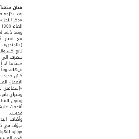
فنان متعدّ
«دكر النحل».
العام 1980 عمل مع الأخوين رحباني، حيث لعب دور رجل المبادرة العربية في مسرحية «المؤامرة مستمرة»، ودور المحامي في مسرحية «الشخص».
وبعد ذلك، لع
مع الفنان ك
(«الجندي»، 
تابع كسروان
ينصرف الى ت
«عندما لا أ
فيهامخزوناً 
كائن جديد، 
الأعمال الم
وميراي بانوس
ويقول الفنا
أقدمتُ علي
فحسب.
تجوّلت في كل
«وزارة للهو
هذه المسرحي