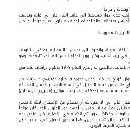
تابة وإخراجاً.
 لعب عدة أدوار مسرحية الى جانب الآباء جان أبي غانم ويوسف
راس بعيدة»، «الطاحونة» لجوزف عنداري نصاً وإخراجاً، وألحان
الكبيرة المطروحة!
 اللغة العربية، وانصرف الى تدريس اللغة العربية في الثانويات
 في بيت شباب، وكان وزير الدفاع الياس المر أحد تلامذته. وهو
في أثناء دراسته في كلية التربية، علم بوجود معهد خاص بالفنون الجميلة في الجامعة اللبنانية، فالتحق به وتخرّج العام 1979 بدبلوم دراسات عليا في
ان كرباج، وشكيب خوري، وجورجيت جبارة وغيرهم، واستفاد من
ك أي طالب من قسم التمثيل في السنة الأولى بالأعمال المحترفة
خارج المعهد. وهكذا فقد لعب أدوار البطولة الى جانب موريس معلوف في مسرحيته «لعبة السماسرة» (1973)، ومسرحية لموليير (فولبيري دوسكابن)
ر. قالوا لي: لا يحق لك أن تتقدّم من الإمتحان، لأنك لا تحمل
عطيني نصاً، فطلب مني أن أجسّد دور الحارس الذي كان مولجاً
الوقت، حفظتُ الدور، ثم قدّمته في النهاية. كان عندي ثقة
دما انتهيت قال شكيب خوري: هذا سيكون أفضل تلميذ عندنا خلال
للتخرّج المرتبة الأولى.