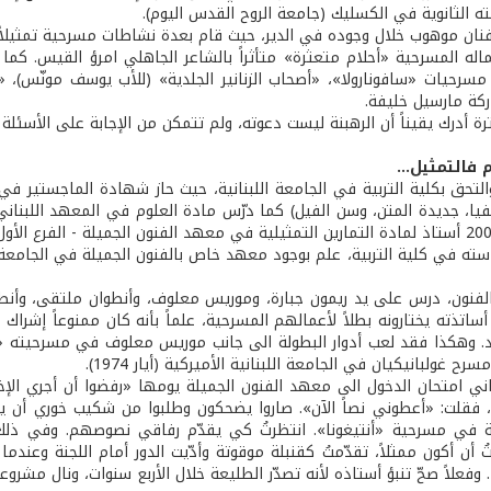
ته الثانوية في الكسليك (جامعة الروح القدس اليوم).
نان موهوب خلال وجوده في الدير، حيث قام بعدة نشاطات مسرحية تمثيلاً وك
اله المسرحية «أحلام متعثرة» متأثراً بالشاعر الجاهلي امرؤ القيس. كما
سرحيات «سافونارولا»، «أصحاب الزنانير الجلدية» (للأب يوسف مونّس)، «أج
ة مارسيل خليفة.
ة أدرك يقيناً أن الرهبنة ليست دعوته، ولم تتمكن من الإجابة على الأسئلة 
 فالتمثيل...
والتحق بكلية التربية في الجامعة اللبنانية، حيث حاز شهادة الماجستير في
فيا، جديدة المتن، وسن الفيل) كما درّس مادة العلوم في المعهد اللبناني
نون، درس على يد ريمون جبارة، وموريس معلوف، وأنطوان ملتقى، وأنطو
أساتذته يختارونه بطلاً لأعمالهم المسرحية، علماً بأنه كان ممنوعاً إشرا
ح غولبانيكيان في الجامعة اللبنانية الأميركية (أيار 1974).
ي امتحان الدخول الى معهد الفنون الجميلة يومها «رفضوا أن أجري الإختبا
ً»، فقلت: «أعطوني نصاً الآن». صاروا يضحكون وطلبوا من شكيب خوري أن ي
ة في مسرحية «أنتيغونا». انتظرتُ كي يقدّم رفاقي نصوصهم. وفي ذلك 
ُ أن أكون ممثلاً، تقدّمتُ كقنبلة موقوتة وأدّيت الدور أمام اللجنة وعن
 وفعلاً صحّ تنبؤ أستاذه لأنه تصدّر الطليعة خلال الأربع سنوات، ونال مشروعه 