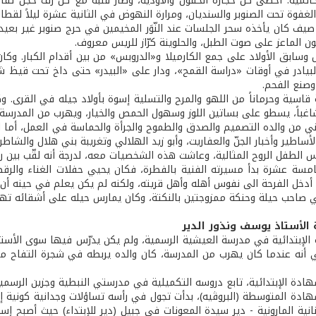
خاتمية. أحصى كل حجارة الحقول والأودية، وطار قلبه مع كل رفّ حجل تفاع
غفوة تحت الصنوبر والسنديان، ومرارة النهوض في الثانية عشرة ليلاً لقطاف
يف كان يأخذه سحر الجلسات عند النّوَر المخيمين في حرج صنوبر غير بعيد
ن الماعز على صوت الطبل، والحلوينة كرّاز للريس معروف.
 وسابق الأولاد على جمع الكارميلا و«الدروبس» من بين أقدام الكبار. وكا
لبيادر في أوقات «دراسة القمح»، ودار على «البيدر» حتى داخ تحت قيظ ش
 وصنع الفحم.
سية وحرماناً من اللهو والمرح والتسلية إسوة بأولاد جيله في القرى. وكان 
اغباً، يسطو على بساتين اللوز وسهول الحمص والخيار، ويهرب من المدرسة خ
ني من والده التصميم والصدق والطموح والجرأة والحماسة في العمل، أما ا
لأساطير وأخبار الجنّ والعفاريت، وأبو زيد الهلالي وتغريبة بني هلال والشاط
الطفل الروح المثالية، وعاشت هذه الشخصيات معه، لدرجة أنه لقّب بين رفا
مسة عشرة بدأ مسيرته الفنية بالفطرة، فكان يحيي حفلات الغناء والرقص وا
 أدخل الفرحة الى نفوس أهله وأهل قريته، ولكنه لم يكن يعلم في حينه أن
 صاحب حيلة وحنكة ممزوجتين بالنكتة، وكان يمارس حيله على أشقائه تهرّبا
الأستاذ يوسف ونذور الدير
 الإبتدائية في مدرسة العيشية الرسمية، ولم يكن يدرّس فيها سوى الأستا
 أنه عندما كان يهرب من المدرسة، كان والده يربطه في شجرة التفاح مكان 
هادة الإبتدائية، تابع دروسه التكميلية في مدرستي النبطية وجزين الرسميت
هادة المتوسطة (البروڤيه)، بدأت تجول في رأسه تساؤلات وجدانية كونية إيم
بنانية المارونية - دير سيدة المعونات في جبيل (دير للإبتداء) حيث أصبح 