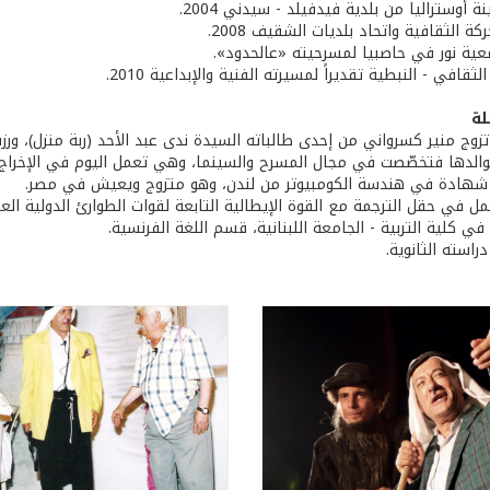
 أوستراليا من بلدية فيدفيلد - سيدني 2004.
كة الثقافية واتحاد بلديات الشقيف 2008.
عية نور في حاصبيا لمسرحيته «عالحدود».
الثقافي - النبطية تقديراً لمسيرته الفنية والإبداعية 2010.
لة
 بوالدها فتخصّصت في مجال المسرح والسينما، وهي تعمل اليوم في الإخراج 
ز شهادة في هندسة الكومبيوتر من لندن، وهو متزوج ويعيش في مصر.
 في حقل الترجمة مع القوة الإيطالية التابعة لقوات الطوارئ الدولية الع
 في كلية التربية - الجامعة اللبنانية، قسم اللغة الفرنسية.
دراسته الثانوية.