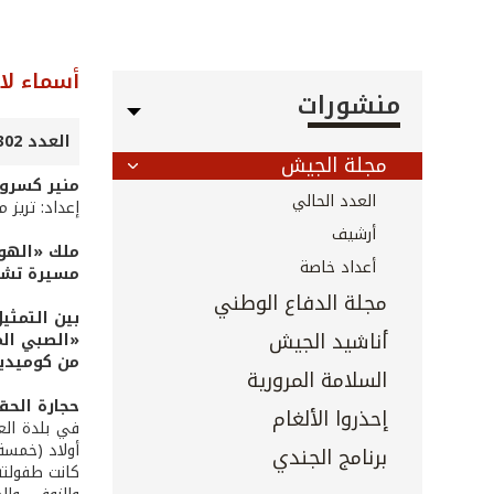
أسماء لا
منشورات
العدد 302 - 303 - آب 2010
مجلة الجيش
منير كسرو
العدد الحالي
إعداد: تريز 
أرشيف
ملك «الهو
أعداد خاصة
مسيرة تشك
مجلة الدفاع الوطني
بين التمثيل
أناشيد الجيش
«الصبي الم
من كوميديا
السلامة المرورية
حجارة الحق
إحذروا الألغام
أولاد (خمسة 
برنامج الجندي
كانت طفولته 