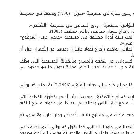
بعد تخرّجه من معهد الفنون الجميلة بدأ منير كسرواني عمله كفنان محترف مع أستاذه ريمون جبارة في مسرحية «شربل» (1978) وبعدها في مسرحية
وإخراج غسان مجاعص وناجي معلوف (1985).
 من لعب ستة أدوار مختلفة في مسرحية «جرجي درس الموضوع»
مني»).
فارس يواكيم (إخراج نقولا دانيال) وغيرها من الأعمال، قبل أن
.
ان كسرواني عن شغفه بالمسرح وبالكتابة المسرحية التي وظّف
ملية خلق لا عملية تعبير. الخلق عملية تحويل ما هو موجود الى
«إسماعين بالطائف» (1989) من تأليفه وإخراجه، «وزارة للهوارة» (1993) تأليفه وإخراج فاروجيان خيدشيان، «فلت الملق» (1996) تأليف منير كسرواني
إستفهام والتصفيق. وبعدها بدأت أشعر بخطورة الخطوة التي
 مع همّ الناس وتطلعهم... بعيداً عن مقولة مسرح للنخبة
 مع «وزارة للهوارة» التي دام عرضها 3 سنوات ونصف حيث عرضت في مسارح ثابتة، الأوديون وجان دارك وڤرساي، ثم
شعبنا في جنوبنا اللبناني، كما يقول كسرواني الذي يضيف: في
لم، والهلوسة، واجتياح الأرض والوحشية وفشل السلطة وصمود