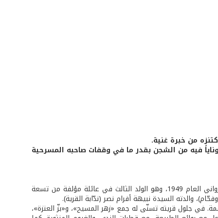
كتنزه من خبرة غنية.
ناياً فيه من الشجن بقدر ما في وقفات صاحبه المسرحية
في بلدة العيشية الجنوبية الساكنة بين غابات الصنوبر والسنديان ولد الفنان منير كسرواني العام 1949، وهو الولد الثالث في عائلة مؤلفة من تسعة
ام)، والدته السيدة نبيهة أفرام نصر (ندّابة القرية).
ة. في جلول قريته تسنّى له جمع «زهر المسيح»، و«بزّ العنزة»،