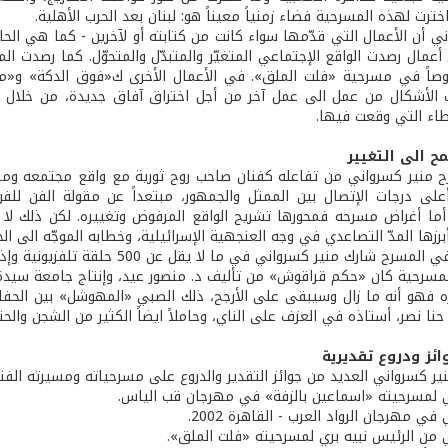
خترت لهذه المسرحية فضاء زمنياً معيناً هو: لبنان بعد الحرب الأهلية.
ني أن الأعمال التي قدّمها سواء كانت من كتابته أو لآخرين - كما هي الح
عمال رصدت الواقع الإجتماعي المتغيّر والمتبدّل والمتحوّل. كما رصدت الم
صاً في مسرحية «فلت الملق». في الأعمال الأخرى ك«فوق الدكة» و«موا
 الأشكال من عمل الى عمل آخر من أجل اختراق آفاق جديدة، من خلال ا
طاء التي وقعت فيها.
 الى التغيير
منير كسرواني من تفاعله كفنان صاحب روح ثورية مع واقع مجتمعه ومشاكل
لى درجات الإتصال بين الممثل والجمهور، مبتعداً عن مقولة الفن للف
أما أغراض مسرحه فمحورها تشريح الواقع المرفوض وتغييره. لكن ذلك لا
برزها المدّ التصاعدي في وجه العنجهية الإسرائيلية، وخطابه الموجّه الى
رك منير كسرواني في ما لا يقل عن 500 حلقة تلفزيونية وإذاعية، عزف الناي وقرأ الشعر في أمسيات جميلة.
المسرحية كان «حكم قراقوش» من تأليف د. منصور عيد، وإنتاج جامعة سيدة ا
ره فهو أنه ما زال وسيبقى على الأرجح، ذلك الصبي «المهوشل» بين الحفافي 
حنا نصر، أستاذه في العزف على الناي، وحاملاً ايضاً الكثير من الشجن والحني
ئز ودروع تقديرية
نير كسرواني العديد من جوائز التقدير والدروع على مسرحياته ومسيرته الفني
ي لمسرحيته «اسماعين بالزفة» في مهرجان قب الياس.
في مهرجان الرواد العرب - القاهرة 2002.
ي من الرئيس نبيه بري لمسرحيته «فلت الملق».