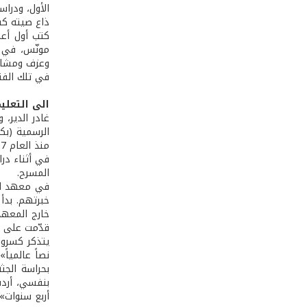
الأول، ودراس
ذاع صيته كف
كتب أول أعم
مونّس، في م
وعزف ومشارك
في تلك الفتر
الى التعليم
غادر الدير، 
الرسمية (بك
منذ العام 2007 أستاذ لمادة التمارين التمثيلية في معهد الفنون الجميلة - الفرع الأول.
المسرح.
في معهد الف
خبرتهم. بدأ 
قدّمت على مسر
يتذكر كسروان
نصاً عالميا
بحراسة الجث
بنفسي، أردت
أربع سنوات».