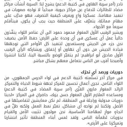
نادر (آمر سرية الهاون في كتيبة الدعم) يشرح لنا: السرية أنشأت مراكز
مضاد للطائرات للدفاع عن مراكز حيوية. مبدئياً لا نواجه صعوبات في
تنفيذ مهامنا، عسكرنا واعٍ ويعرف كيفية التصرف، فهو مدرّب على
مهام مماثلة، يتعرّف على المنطقة حيث يجب أن يكون، فيتأقلم
سريعاً مع الأجواء.
ويشير الرقيب الأول المغوار محمود حمود الى أن عناصر اللواء ينفّذون
حالياً عمل أي عسكري في أي وحدة على الأرض: حفظ الأمن. يضيف:
نحن جزء من الجيش ومستعدون لتنفيذ كل الأوامر التي توجهها
قيادة الجيش من دون أي تهاون أو إخفاق. ويشاركه الرأي الرقيب
الأول صادق أبو ابراهيم: لم يتغيّر الوضع بالنسبة الينا، لكننا انتشرنا
وأصبحنا أقرب من الناس نتعامل معهم بشكل مباشر.
دوريات ورصد أي تحرّك
في مركز آخر تسلّمته كتيبة الدعم في لواء الحرس الجمهوري، من
اللواء الثامن، تجري أعمال تحسين للمركز لجهة شروط الحياة والتمركز.
الرائد المغوار مارون القزّي (آمر سرية المضاد في كتيبة الدعم)
ومساعده الملازم الأول المغوار حسن يزبك، حاضران في المركز: «لدينا
دوريات مدولبة وراجلة في المنطقة، لم نكن معايشين لتفاصيلها في
الأصل. ولكننا لم نواجه أي مشاكل، تغيّر نمط العمل ولكنه ظلّ في
اتجاهٍ موازٍ لمهامنا الأساسية. نحن مولجون تثبيت الأمن والقيام
بدوريات لطمأنة الناس. ولقد لمس أبناء المنطقة تأثير انتشارنا
وتمركزنا على الأرض».