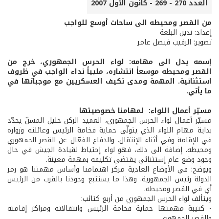
العدد 270 - 269 - كانون الأول 2007
من القصر ومحيطه الى ساحات أوسع للواجب
إعداد: ندين البلعة
تصوير: الرقيب فيصل عامر
إسمه يدل الى مهامه: لواء الحرس الجمهوري، خرج من
القصر ومحيطه موسعاً انتشاره، ملبياً نداء الواجب في ظروف
استثنائية. المهمة ومدى تكيف العسكريين مع موجباتها في
ما يأتي.
مسيّر أعمال اللواء: لمهامنا خصوصيتها
مسيّر أعمال لواء الحرس الجمهوري، العميد الركن خليل المسنّ يحدّد
بداية مهام اللواء الذي يتولّى حماية فخامة الرئيس وعائلته وزواره
في الإقامة وفي أثناء الإنتقال، والدفاع الفعّال عن القصر الجمهوري
ومحيطه. إضافة الى ذلك، فهو لواء إحتياط لقيادة الجيش في حال
وجود وضع عام إستثنائي يقتضي تكليفه بمهمة معينة.
ويوضح: في الأوضاع العادية مركز اهتمامنا وأساس مهمتنا هو رمز
الدولة رئيس الجمهورية. وهذا ما يستتبع وجودنا بالقرب من الرئيس
أي في القصر ومحيطه.
ويتألف لواء الحرس الجمهوري من أربع كتائب:
- كتيبة مهمتها حماية فخامة الرئيس وانتقالاته ومراكز إقامته
والقصر الجمهوري.