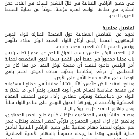
على جميع الأراضي اللبنانية في ظلّ التشنج السائد في البلاد، جعل
انتشارنا في نطاقه الواسع لفترة مؤقتة، عوضاً عن حماية المحيط
الضيق للقصر.
تفاصيل عملانية
لمزيد من التفاصيل العملانية حول المهمة الطارئة للواء الحرس
الجمهوري، التقينا رئيس أركان اللواء العقيد الركن ميلاد طنّوس
ورئيس القسم الثالث العقيد محمد جانبيه.
قال العقيد الركن طنوس: بسبب الفراغ الناجم عن عدم إنتخاب رئيس
بات عملنا محصوراً في حفظ أمن القصر، بينما القوى المخصصة لحماية
أمن الرئيس جاهزة لتنفيذ أي مهمة توكل اليها. من هنا كان من
المنطقي أن توضَع إمكاناتنا بتصرّف قيادة الجيش لدعم باقي
الوحدات في مهمة حفظ الأمن على الأرض.
ويتابع العقيد الركن طنّوس: أمّنّا إنتشاراً عملانياً في قطاع المسؤولية
في مهمة مشابهة لمهام باقي ألوية الجيش. ونظراً الى ما يتميّز به
اللواء من ديناميكية وتمرّس عملاني وأداء نوعي لمختلف المهام
العسكرية والأمنية، لم يؤثر هذا التحول النوعي على عناصر اللواء سلباً.
ونحن جاهزون لتنفيذ كل ما يوكل الينا.
ويضيف قائلاً: لرئيس الجمهورية تحرّكات كثيرة خارج القصر الجمهوري،
وبالطبع فإن لواء الحرس الجمهوري يتولّى تحضير الخطط ويتحرّك ضمن
بقع تمركزه لتنفيذ مهام عملانية على جميع الأراضي اللبنانية لتأمين
حماية الرئيس، وهذا ما يجعله متمرساً بالمهام الأمنية العملانية.