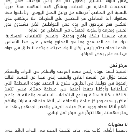
يعمل اللواء بتنسيق وتعاون تام مع باقي الوحدات ضمن إطار
التعليمات الصادرة عن القيادة. وتشكّل هذه المهمة عملاً حيوياً
بالنسبة الى العناصر، أخرجهم من روتين العمل اليومي، وتأقلموا معه
بسهولة. أما التعاطي مع المدنيين على الطرقات، فلا يربكهم، على
العكس هم مرتاحون الى ردة فعل المواطنين الذين يشيدون بدور
الجيش وبحزمه وأسلوبه المهذّب في التعاطي مع المارة.
نعرف مهمتنا بشكل واضح ودقيق، ونفهم التعليمات العسكرية،
ندرك ما هو المسموح وما هو الممنوع ونعمل على هذا الأساس.
بهذه الجملة يختم رئيس أركان اللواء حديثه، ونودّعه لننطلق في جولة
ميدانية على بعض المراكز.
مركز ثقل
العقيد أحمد عودة رئيس قسم التوجيه والإعلام في اللواء، والمقدّم
محمد فوّال من القسم الثاني والنقيب إيلي مينا من القسم الثالث
رافقونا في جولتنا. في الطريق، يشرح لنا العقيد عودة: المنطقة التي
تسلّمناها وأوكلنا بحفظ أمنها هي منطقة مميّزة. فهي تتميز
بكثافة سكانية هائلة وبتنوع الإنتماءات السياسية والطائفية، وتضم
أماكن رسمية ومراكز عبادة. بالاضافة الى أنها منطقة سفارات والأهم
الأهم أنها نقطة وجود مركز قيادة الجيش والقصر الجمهوري. هذا ما
يميّز مهمتنا، إنها تتركّز في مركز ثقل لبناني.
لا صعوبات
وقفتنا الأولى كانت على حاجز لكتيبة الدعم في اللواء، الرائد جورج