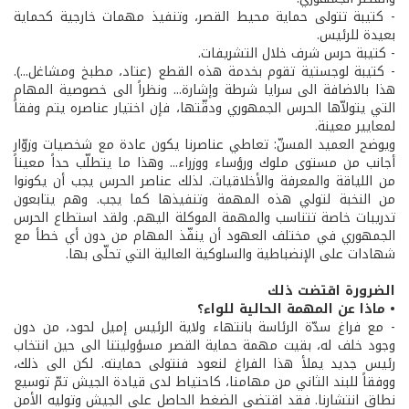
- كتيبة تتولى حماية محيط القصر، وتنفيذ مهمات خارجية كحماية
بعيدة للرئيس.
- كتيبة حرس شرف خلال التشريفات.
- كتيبة لوجستية تقوم بخدمة هذه القطع (عتاد، مطبخ ومشاغل...).
هذا بالاضافة الى سرايا شرطة وإشارة... ونظراً الى خصوصية المهام
التي يتولاّها الحرس الجمهوري ودقّتها، فإن اختيار عناصره يتم وفقاً
لمعايير معينة.
ويوضح العميد المسنّ: تعاطي عناصرنا يكون عادة مع شخصيات وزوّار
أجانب من مستوى ملوك ورؤساء ووزراء... وهذا ما يتطلّب حداً معيناً
من اللياقة والمعرفة والأخلاقيات. لذلك عناصر الحرس يجب أن يكونوا
من النخبة لتولي هذه المهمة وتنفيذها كما يجب. وهم يتابعون
تدريبات خاصة تتناسب والمهمة الموكلة اليهم. ولقد استطاع الحرس
الجمهوري في مختلف العهود أن ينفّذ المهام من دون أي خطأ مع
شهادات على الإنضباطية والسلوكية العالية التي تحلّى بها.
الضرورة اقتضت ذلك
• ماذا عن المهمة الحالية للواء؟
- مع فراغ سدّة الرئاسة بانتهاء ولاية الرئيس إميل لحود، من دون
وجود خلف له، بقيت مهمة حماية القصر مسؤوليتنا الى حين انتخاب
رئيس جديد يملأ هذا الفراغ لنعود فنتولى حمايته. لكن الى ذلك،
ووفقاً للبند الثاني من مهامنا، كاحتياط لدى قيادة الجيش تمّ توسيع
نطاق انتشارنا. فقد اقتضى الضغط الحاصل على الجيش وتوليه الأمن