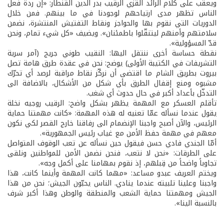
ويعقّب على كلام الرائد القزي الرقيب بدر الدين القنطار: «إن ردة فعل
الناس تظهر مدى ارتياحهم لوجودنا في ما بينهم. فمن خلال
الدوريات التي نقوم بها والحواجز ونقاط التفتيش المنتشرة، نضمن
سلامتهم وأمنهم ليتنقّلوا باطمئنان». ويضيف «كل شيء تمام، ونحن
قدّ المسؤولية».
نقطة حساسة أخرى ننتقل اليها: النقيب طوني جريج (آمر سرية
التشريفات في الكتيبة الأولى) يوضح: نحن في عقدة طرق هامة تصل
بيروت بطريق الشام ما اقتضى أن نركّز نقاط مراقبة لرصد أي تحرّك
مشبوه ومنع إقفال الطرق بأي شكل من الأشكال، بالاضافة الى
التدخّل بأعداد أكبر في حال حدوث أي شغب.
تأقلم العسكر مع المهمة يظهر بشكل واضح: الرقيب روجيه نخلة
يقول عندما نسأله عمّا تعنيه له هذه المهمة: «كانت مهمتنا حماية
الرئيس، والآن أصبح واجبنا الإنضمام الى رفاقنا خارج القصر لكي نكون
معهم في مهمة حفظ الأمن مع غياب رئيس الجمهورية».
أمّا الجندي فادي حسن فيقول حين نسأله عن تعب الوقوف المتواصل
على الطرقات: «نحن لا نتعب، فنحن نضمن الأمن للمواطنين ونلقى
تجاوباً واضحاً من قِبلهم، إذ نقوم بمهامنا على أكمل وجه».
ويختم العريف عبدو مساعد: «مهما كانت المهمة وأينما كانت، هذا
واجبنا وعلينا تلبيته عندما ينادي. الناس يحبّون الجيش؛ نحن من هذا
الجيش ومهمتنا حماية الشعب والمنطقة والوطن وهذا أكبر شرف
بالنسبة الينا».