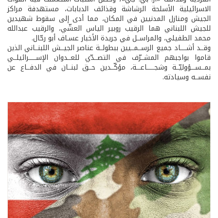
الاسرائيلية الأسلحة الرشاشة وقذائف الدبابات، مستهدفة مراكز
الجيش ومنازل المدنيين في المكان، مما أدى إلى سقوط شهيدين
للجيش اللبناني هما الرقيب روبير الياس العشّي، والرقيب عبدالله
محمد الطفيلي، والمراســل في جريدة الأخبار عسـاف أبو رحّال.
وقــد أشــــاد جميع الرســمــيين ببطولــة عناصر الجيــش اللبنــاني الذين
قاموا بواجبهم المشــرّف في التصــدّي للعــدوان الإســـــرائيلــي
بمــســـؤوليّــة وشجـــــاعـــة، مؤكّــدين حــق لبنــان في الدفــاع عن
نفســه وسيادته.