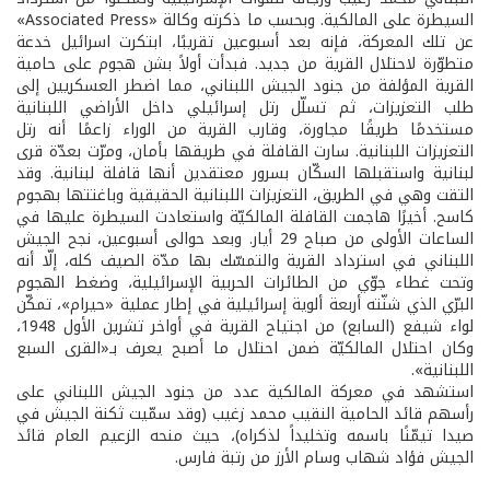
السيطرة على المالكية. وبحسب ما ذكرته وكالة «Associated Press»
عن تلك المعركة، فإنه بعد أسبوعين تقريبًا، ابتكرت اسرائيل خدعة
متطوّرة لاحتلال القرية من جديد. فبدأت أولاً بشن هجوم على حامية
القرية المؤلفة من جنود الجيش اللبناني، مما اضطر العسكريين إلى
طلب التعزيزات، ثم تسلّل رتل إسرائيلي داخل الأراضي اللبنانية
مستخدمًا طريقًا مجاورة، وقارب القرية من الوراء زاعمًا أنه رتل
التعزيزات اللبنانية. سارت القافلة في طريقها بأمان، ومرّت بعدّة قرى
لبنانية واستقبلها السكّان بسرور معتقدين أنها قافلة لبنانية. وقد
التقت وهي في الطريق، التعزيزات اللبنانية الحقيقية وباغتتها بهجوم
كاسح. أخيرًا هاجمت القافلة المالكيّة واستعادت السيطرة عليها في
الساعات الأولى من صباح 29 أيار. وبعد حوالى أسبوعين، نجح الجيش
اللبناني في استرداد القرية والتمسّك بها مدّة الصيف كله، إلّا أنه
وتحت غطاء جوّي من الطائرات الحربية الإسرائيلية، وضغط الهجوم
البرّي الذي شنّته أربعة ألوية إسرائيلية في إطار عملية «حيرام»، تمكّن
لواء شيفع (السابع) من اجتياح القرية في أواخر تشرين الأول 1948،
وكان احتلال المالكيّة ضمن احتلال ما أصبح يعرف بـ«القرى السبع
اللبنانية».
استشهد في معركة المالكية عدد من جنود الجيش اللبناني على
رأسهم قائد الحامية النقيب محمد زغيب (وقد سمّيت ثكنة الجيش في
صيدا تيمّنًا باسمه وتخليداً لذكراه)، حيث منحه الزعيم العام قائد
الجيش فؤاد شهاب وسام الأرز من رتبة فارس.