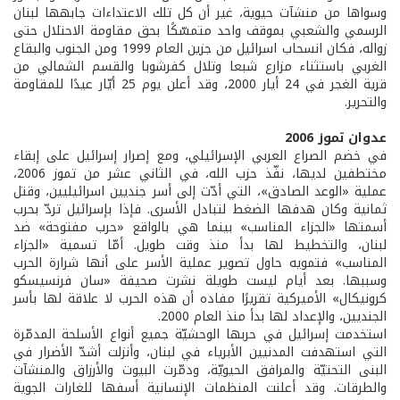
وسواها من منشآت حيوية، غير أن كل تلك الاعتداءات جابهها لبنان
الرسمي والشعبي بموقف واحد متمسّكًا بحق مقاومة الاحتلال حتى
زواله، فكان انسحاب اسرائيل من جزين العام 1999 ومن الجنوب والبقاع
الغربي باستثناء مزارع شبعا وتلال كفرشوبا والقسم الشمالي من
قرية الغجر في 24 أيار 2000، وقد أعلن يوم 25 أيّار عيدًا للمقاومة
والتحرير.
عدوان تموز 2006
في خضم الصراع العربي الإسرائيلي، ومع إصرار إسرائيل على إبقاء
مختطفين لديها، نفّذ حزب الله، في الثاني عشر من تموز 2006،
عملية «الوعد الصادق»، التي أدّت إلى أسر جنديين اسرائيليين، وقتل
ثمانية وكان هدفها الضغط لتبادل الأسرى. فإذا بإسرائيل تردّ بحرب
أسمتها «الجزاء المناسب» بينما هي بالواقع «حرب مفتوحة» ضد
لبنان، والتخطيط لها بدأ منذ وقت طويل. أمّا تسمية «الجزاء
المناسب» فتمويه حاول تصوير عملية الأسر على أنها شرارة الحرب
وسببها. بعد أيام ليست طويلة نشرت صحيفة «سان فرنسيسكو
كرونيكال» الأميركية تقريرًا مفاده أن هذه الحرب لا علاقة لها بأسر
الجنديين، والإعداد لها بدأ منذ العام 2000.
استخدمت إسرائيل في حربها الوحشيّة جميع أنواع الأسلحة المدمّرة
التي استهدفت المدنيين الأبرياء في لبنان، وأنزلت أشدّ الأضرار في
البنى التحتيّة والمرافق الحيويّة، ودمّرت البيوت والأرزاق والمنشآت
والطرقات. وقد أعلنت المنظمات الإنسانية أسفها للغارات الجوية