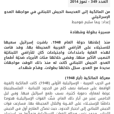
العدد 349 - تموز 2014
من المالكية إلى العديسة الجيش اللبناني في مواجهة العدو
الإسرائيلي
إعداد: ريما سليم ضوميط
مسيرة بطولة وشهادة
منذ إعلانها دولة العام 1948، باشرت إسرائيل سعيها
للاستيلاء على الأراضي العربية المحيطة بها، وقد قامت
لهذه الغاية باعتداءات واجتياحات كان للأراضي اللبنانيّة
النصيب الأكبر منها، وقضى خلالها مئات الأبرياء ضحيّة أطماع
العدو. الجيش اللبناني كانت له منذ ذلك الوقت مواجهات
عديدة مع العدو، سجّل خلالها بطولات، وقدّم شهداء.
معركة المالكية (أيار 1948)
في الحرب العربية - الإسرائيلية الأولى (1948)، كانت المالكية (القرية
الواقعة على مسافة نصف كلم من الحدود اللبنانية - الفلسطينية)
عرضة لمعارك دموية كثيرة، بسبب طمع اسرائيل فيها. وفي ليل
الخامس عشر من أيار ذلك العام، شنّت القوات الإسرائيليـة هجومـًا
خاطفًا للإستيــلاء على القــرية والتلال المحيطة بها، فسارعت قوات
الجيش اللبناني إلى اجتياز الحدود، حيث تصدّى الملازم أول في الجيش
اللبناني محمد زغيب ورجاله للقوات الإسرائيلية وتمكّنوا من استرداد