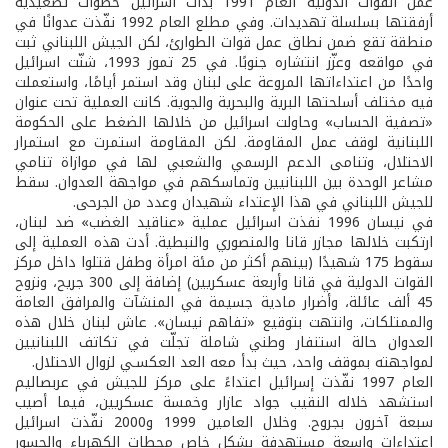
عمل القوات الدولية العام 1991 بدأت اسرائيل خطوات تصعيدية
أرفقتها بسلسلة تهديدات. وفي مطلع العام 1992 نفّذت عدوانًا في
منطقة تقع ضمن نطاق عمل قوات الطوارئ، لكن الجيش اللبناني ثبت
في مواقعه وعزّز انتشاره جنوبًا. في 25 تموز 1993، شنّت اسرائيل
واحدًا من اعتداءاتها المروعة على لبنان وقد استمر أيامًا، واستعملت
فيه مختلف أسلحتها البرية والبحرية والجوية. كانت العملية تحت عنوان
«تصفية الحساب» وحاولت اسرائيل من خلالها الضغط على الحكومة
اللبنانية لوقف عمل المقاومة. لكن المقاومة استمرت مع استمرار
الاحتلال، وتنامى الدعم الرسمي والشعبي لها في موازاة تنامي
مشاعر الوحدة بين اللبنانيين وتماسكهم في مواجهة العدوان. سقط
للجيش اللبناني في هذا الإعتداء شهيدان وعدد من الجرحى.
في نيسان 1996 نفذت اسرائيل عملية «عناقيد الغضب» ضد لبنان،
ارتكبت خلالها مجازر قانا والمنصوري والنبطية. أدت هذه العملية إلى
سقوط 175 شهيدًا (بينهم أكثر من مئة امرأة وطفل قتلوا داخل مركز
القوات الدولية في قانا وأربعة عسكريين) إضافة إلى 300 جريح، ونزوح
45 ألف عائلة، وأضرار مادية جسيمة في المنشآت والمرافق العامة
والممتلكات، وانتهت بتوقيع «تفاهم نيسان». عاش لبنان خلال هذه
العدوان حالة استنفار وطني شاملة تجلّت في تكاتف اللبنانيين
لمواجهته بموقف واحد، حيث بدأ معه العد العكسـي لزوال الاحتلال.
العام 1997 نفّذت إسرائيل اعتداءً على مركز للجيش في عربصاليم
استشهد خلاله النقيب جواد عازار وخمسة عسكريين، فيما أصيب
سبعة آخرون بجروح. وخلال العامين 1999 و2000 نفّذت اسرائيل
اعتداءات واسعة مستهدفة بشكل خاص محطات الكهرباء والجسور