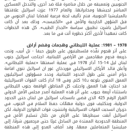
الجنوبيين وتعميقه من خلال مناصرة فئة ضد أخرى، والتدخل العسكري
المباشر لجيشها ومخابراتها. والعام 1977 عززت اسرائيل علاقتها
بالميليشيا الجنوبية، فتم تأليف لجنة فرعية لقضايا لبنان الجنوبي من
قبل الشؤون الخارجية والأمن في «الكنيست»، وذلك بعد أن كانت
اسرائيل باشرت تطبيق سياسة «الجدار الطيب». كل هذه الخطوات
كانت تمهيداً لأخرى أكثر خطورة أتت في ما بعد.
1978 – 1981: عملية الليطاني وهجمات وقضم أراضٍ
على أثر هجوم نفّذه فلسطينيون على طريق حيفا - تل أبيب، وتحت
ذريعة قدوم مهاجمين من الأراضي اللبنانية، اجتاحت اسرائيل جنوب
لبنان ليل 14-15 آذار 1978 في عملية اسمتها «عملية الليطاني».
وأعلن قائد الأركان الاسرائيلي موردخاي غور ان اسرائيل تنوي اقامة
حزام أمني على طول الحدود اللبنانية، وحدد مسؤولون اسرائيليون
العمق المنوي بلوغه بـ10 كلم. وفي 18 آذار كانت القوات الاسرائيلية
قد اجتازت هذا العمق واحتلت كل المناطق الواقعة جنوب الليطاني
باستثناء أربعة جيوب. على أثر هذه العملية أصدر مجلس الأمن الدولي
القرار الرقم 425 الذي قضى بانسحاب اسرائيل من لبنان حتى الحدود
الدولية، وبتكليف قوى دولية مهمّات حفظ السلام في الجنوب. في
حزيران انسحبت القوات الاسرائيلية وانتشرت قوات الطوارئ الدولية، لكن
اسرائيل أبقت سيطرتها على الأرض من خلال تسليم الأمن في
المنطقة الحدودية الممتدة من الساحل غربًا حتى مرجعيون شرقًا، إلى
ميليشيا المتعاملين معها، وقد أضاف العدو إلى هذه المنطقة