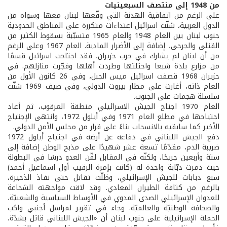
من 1948 إلى منتصف السبعينيات
على الرغم من اتفاقية الهدنة التي وقّعها لبنان معها وسواه من
الدول العربية، شنّت اسرائيل اعتداءات متكررة على المناطق الحدودية
جنوب لبنان بين العام 1948 والعام 1965 متسبّبة بسقوط الكثير من
القتلى والجرحى، إضافة إلى الأضرار المادية. العام 1967 وعلى الرغم
من أن لبنان لم يشارك في حرب حزيران، فقد اجتاحت اسرائيل قسمًا
من مزارع بلدة شبعا واحتلتها وطردت أهلها وفجّرت منازلهم. في
حزيران 1968 قصفت اسرائيل ميس الجبل، وفي 26 كانون الأول من
العام ذاته، أغارت على مطار بيروت الدولي، وفي صيف 1969 شنّت
سلسلة هجمات على الجنوب.
العام 1970 اجتاح الجيش الاسرائيلي منطقة العرقوب، ثم أعاد
اجتياحها في مطلع العام 1971 وفي أيلول 1972، وانتهى الإجتياح
الأخير كما سابقيه بالانسحاب بناءً على قرار من مجلس الأمن الدولي.
دفع الجيش اللبناني في دفاعه عن أرضه في اجتياح أيلول 1972
ضريبة الدم، مقدّمًا تسعة عشر شهيدًا على مذبح الوطن إضافة إلى
ستة وأربعين جريحًا، ولكنّه في المقابل لقّن العدو درسًا في البطولة
حيث دمرت دبّابة واحدة له (كانت بإمرة الرقيب أول اسماعيل أحمد)
سبع دبابات للجيش الإسرائيلي، وظلّت تقاتل حتى نفاذ الذخيرة،
بالرغم من كثافة الطيران المعادي. وقد لاقت مواجهته الشجاعة
للعدوان الإسرائيلي الصدى المدوي في الأوساط السياسية والشعبيّة،
والصحافة الوطنيّة والعالميّة. وجاء في تقرير لمراسل أجنبي واكب
الحملة الإسرائيلية على جنوب لبنان أن «الجيش اللبناني قاتل بشدّة،