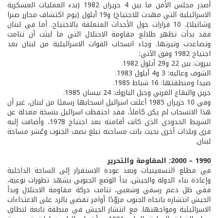
أصدر مجلس الأمن ما بين 4 حزيران 1982 (بدء العمليات العسكرية
الاسرائيلية التي مهدت للاجتياح) و19 أيلول (يوم اكتشاف مجازر صبرا
وشاتيلا)، 10 قرارات حول الأحداث المتعلقة بالاجتياح. أما في لبنان
فقد بدأت تظهر طلائع مقاومة الاحتلال التي ما لبثت أن تنامت
وتصاعدت وتيرتها. وجاء انسحاب القوات الاسرائيلية من لبنان بعد
اجتياح 1982 وفق الآتي:
بيروت: بين 22 و29 أيلول 1982.
الشوف وعاليه: 3 و4 أيلول 1983.
صيدا ومنطقتها: 16 شباط 1985.
جزين والبقاع الغربي وجبل الباروك: 24 نيسان 1985.
وفي 10 حزيران 1985 أعلنت اسرائيل انسحابها رسميًا من لبنان، غير أن
هذا الانسحاب لم يكن كاملاً، فقد احتفظت اسرائيل بنسخة معدلة عن
الشريط الحدودي الذي كانت أقامته بعد اجتياح 1978، وأضافت إليه
قرى وبلدات أخرى بحيث باتت مساحته تبلغ نصف الجنوب وعُشر مساحة
لبنان.
1990 – 2000: المقاومة والتحرير
في مطلع التسعينيات وبعد عودة الاستقرار إلى الساحة الداخلية
وإعادة بناء الدولة والجيش، بدأ الوضع الجنوبي يشهد تطورات نوعية،
ففي ظل دعم رسمي وشعبي، تنامت حركة مقاومة الاحتلال وبدأ
الجيش انتشاره باتجاه الجنوب مزوّدًا أوامر تقضي بالرد على الاعتداءات
الاسرائيلية ومواجهتها. مع انتشار الجيش في منطقة تابعة لنطاق