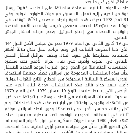
مناطق أخرى في ما بعد.
حاولت الدولة اللبنانية استعادة سلطتها على الجنوب، فقررت إرسال
قوة من الجيش إليه تعمل بالتنسيق مع قوات الطوارئ الدولية. وفي
31 تموز 1978 تحركت هذه القوة باتجاه مرجعيون لكنّها توقفت في
كوكبا بعد تعرّضها لقصف مدفعي كثيف، وأخفقت الأمم المتحدة
والولايات المتحدة في إقناع اسرائيل بعدم عرقلة انتشار الجيش
اللبناني.
في 19 كانون الثاني من العام 1979 صدر عن مجلس الأمن القرار 444
الذي دعا الحكومة اللبنانية إلى وضع برنامج عمل خلال ثلاثة أشهر
لاستعادة سيطرتها على جنوب البلاد. رفضت اسرائيل انتشار الجيش
اللبناني في الجنوب وأصرت على بقاء الحزام الأمني تحت سيطرة
الميليشيات المتعاملة مع العدو، ومع اقتراب الموعد المحدد للانتشار
بدأت هذه الميليشيات المدعومة من اسرائيل قصفًا مدفعيًا استهدف
القوى العسكرية اللبنانية المتمركزة في القطاع التابع للقوات الدولية،
وأعلن سعد حداد قائد هذه الميليشيات «دولة لبنان الحر» على
الأراضي التي يسيطر عليها بتاريخ 19 نيسان 1979. خلال العام 1979
استمرت العمليات الاسرائيلية في الجنوب وسقط بنتيجتها عدد كبير
من الشهداء والجرحى. واعتبارًا من أيار تضاعفت هذه الاعتداءات، ولم
تحل إدانات مجلس الأمن دون تصاعدها ودون اتخاذ اسرائيل مواقع
ثابتة في المنطقة الحدودية الواقعة تحت سيطرة ميليشيا حداد.
شهد العام 1980 عدة تطورات عسكرية على غرار الأعوام السابقة له،
لكن التطور الأبرز تمثّل في سياسة قضم أراضٍ لبنانية، حيث اقتطعت
اسرائيل مساحات شاسعة من الأراضي الحدودية في العديسة وعلما