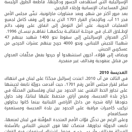
الإسرائيلية التي استهدفت الجسور ودمّرتها، قاطعة الطرق الرئيسة
لنقل المساعدات الإنسانية وإجلاء النازحين.
بعد مرور أكثر من شهر، وبعد مشاورات ماراتونية، تبنّى مجلس الأمن
فجر 11 آب، وبالإجماع القرار 1701 الذي يدعو إلى وقف كامل لجميع
العمليات الحربية، على أمل التوصل إلى اتفاق على وقفٍ دائم
لإطــلاق النــار، في مرحلــة انتقاليــة يحكمهــا تفاهــم نيســان 1996.
أدّى العدوان الإسرائيلي إلى سقوط نحو 1400 شهيد بينهم 47
شهيدًا للجيش اللبناني، ونحو 4000 جريح بينهم عشرات الجرحى من
عسكريي الجيش.
ويضاف إلى هؤلاء، آخرون استشهدوا أو جرحوا بفعل مخلّفات العدوان
من قنابل عنقودية وقذائف غير منفجرة.
العديسة 2010
في الثالث من آب 2010، اعتدت إسرائيل مجدّدًا على لبنان في انتهاك
سافر لقرار مجلس الأمن رقم 1701، حيث أقدمت دوريّة تابعة لجيشها
على تجاوز الخط التقني عند الحدود بين لبنان وفلسطين المحتلّة في
خراج بلدة العديسة، وضمن أراضٍ متحفظ عليها لبنانيًا، وقد حاول
جنودها ازالة شجرة من داخل الأراضي اللبنانية بينما كانوا يحاولون
تركيب كاميرات مراقبة على الحدود بين بلدة العديسة ومستعمرة
مسكافعام.
وعلى الرغم من تدخّل قوّات الأمم المتحدة المؤقّتة في لبنان لمنعها،
تابعت الدوريّة تجاوزها، فتصدّت لها قوى الجيش اللبناني بالأسلحة
الفرديّة وقذائف «آر. بي. جي»، وحصل اشتباك استعملت فيه القوات