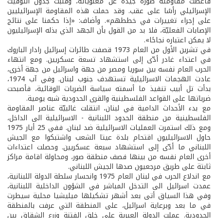
فأعطت مقاومته صورة جيّدة عن معنويّاته، وقلبت جدول التوقيت
الإسرائيلي رأسًا على عقب. وقد حملت هذه المقاومة الإسرائيليين
على إجراء تغييرات في خططهم». وأضاف: «إذا حكمنا على نتائج
الإصابات الفعليّة، فلا بد من القول بأن الجهد الذي بذله الإسرائيليون
لا يمكن اعتباره نجاحًا».
في تشرين الأول من العام 1973 قصفت طائرات إسرائيل رادار الباروك
في اعتداء غادر أدّى إلى استشهاد تسعة عسكريين. ومع انتهاء
الحرب العام نفسه بين سوريا ومصر من جهة واسرائيل من جهة أخرى،
عادت الهجمات الاسرائيلية تستهدف جنوب لبنان. وفي آب 1974،
بدأت تل أبيب تنفيذ ما أسمته سياسة الضربات الوقائية، فأصبحت
ضرباتها على القواعد الفلسطينية والقرى الحدودية شبه يومية.
مع بدء الأحداث الدامية في لبنان، انتقلت غالبيّة عناصر المقاومة
الفلسطينية من منطقة الحدود اللبنانية - الاسرائيلية الى الداخل،
ومع ذلك استمرت العمليات الاسرائيلية ضد لبنان. ففي 25 أيار 1975
حاول الاسرائيليون اقتحام بلدة عيتا الشعب واشتبكوا مع الجيش
اللبناني ما أدّى إلى استشهاد سبعة عسكريين. وحصلت اعتداءات
أخرى العام نفسه من بينها قصف منطقة صور، ومحاولة اقامة مراكز
ثابتة على طريق مرجعيون صدها الجيش اللبناني.
مع اندلاع الحرب في لبنان العام 1975 وانحسار سلطة الدولة اللبنانية،
عمدت اسرائيل الى التدخل المباشر في الشؤون الداخلية اللبنانية،
وفي هذا السياق أتى بعد أشهر تشكيلها ميليشيا محلية سيطرت
في ما بعد وبرعاية اسرائيل، على المنطقة التي عرفت بالمنطقة
الحدودية. عملت الدولة العبرية على خلق الفتنة وزرع الشقاق بين