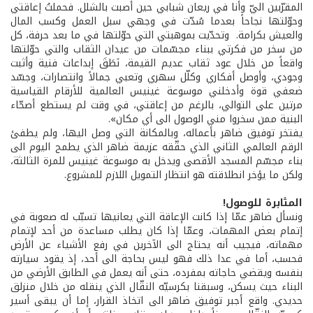
المقرّبين اليّ وأنا في ريعان شبابي حين أصبت بالشلل. فحملتُ إعاقتي
وحوّلتها نجاحاً بعدما سُدّت في وجهي سبل العمل وكسب المال
والعيش بكرامة. وتحدّيت بموهبتي التي حوّلتها في ما بعد حرفة، كل
من سخر من فكرتي ببناء مجسّمات من عيدان الثقاب والتي حوّلتها
واقعاً من خلال عود ثقاب عديم القيمة، نَطَقَ إبداعات فنية وأثبت
وجودي، وأوصل أفكاري وكلّل سهري وتعبي جمالاً وانتصارات، وجسّد
ضعفي قوة وأدخلني موسوعة غينيس العالمية للأرقام القياسية
مرتين على التوالي، بالرغم من إعاقتي، في وقت لم يستطع أصحّاء
البنية ممن سخروا مني الوصول الى أي مكان».
يفتخر توفيق ضاهر بأعماله، وبالمكانة التي وصل اليها، ولم يطفئ
الرقم العالمي الثاني الذي حقّقه عزيمة ضاهر الذي يطمح اليوم الى
بناء مجسّم المسجد الأقصى ويدخل به موسوعة غينيس للمرة الثالثة،
ولكن ما يؤخر انطلاقته هو انتظار التمويل اللازم للمشروع.
المثابرة للوصول!
ونسأل ضاهر عمّا إذا كانت الإعاقة التي يعانيها تسبّب له صعوبة في
إتمام بعض المهمات، وعمّا إذا كان يطلب مساعدة من أحد لإتمام
مهماته، فيجيب أنه يحتاج الى الآخرين في رفع الأشياء عن الأرض
فحسب، أما في عدا ذلك فهو ليس بحاجة الى أحد، إذ يقود سيارته
بنفسه ويقضي حاجاته بمفرده، حتى أنه يعمل في الطابق الأرضي من
البناء حيث يسكن، وسبقنا بكرسيّه النقّال الذي ينقله من خلال منزلق
حديدي. واقع أجبر توفيق ضاهر الى اتخاذ القرار، إما أن يبقى أسير