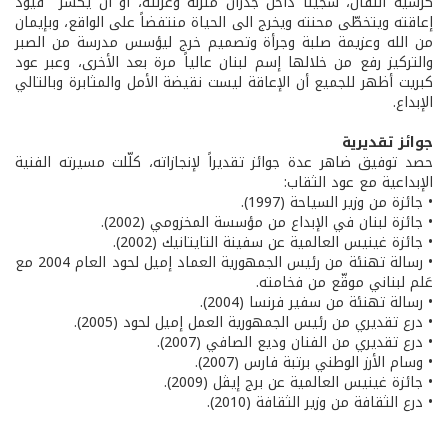
كرسيّه النقّال، سجيناً داخل جدران منزله وعزلته، أو أن يكسر قيود
إعاقته ويتخطّى محنته ويخرج الى الحياة منتفضاً على الواقع، وبإيمان
من الله وعزيمة صلبة وجرأة وتصميم خرج ليؤسس مدرسة من الصبر
والتركيز رفع من خلالها إسم لبنان عالياً مرة بعد الأخرى، وعبر عود
كبريت أظهر للجميع أن الإعاقة ليست نقيضة الأمل والمثابرة وبالتالي
الإبداع.
جوائز تقديرية
حصد توفيق ضاهر عدة جوائز تقديراً لإنجازاته، كلّلت مسيرته الفنية
الإبداعية مع عود الثقاب:
• جائزة من وزير السياحة (1997).
• جائزة لبنان في الإبداع من مؤسسة المخزومي (2002).
• جائزة غينيس العالمية عن سفينة التايتانيك (2002).
• رسالة تهنئة من رئيس الجمهورية العماد إميل لحود العام 2004 مع
عَلم لبناني موقّع من فخامته.
• رسالة تهنئة من سفير فرنسا (2004).
• درع تقديري من رئيس الجمهورية العمل إميل لحود (2005).
• درع تقديري من الفنان وديع الصافي (2007).
• وسام الأرز الوطني برتبة فارس (2007).
• جائزة غينيس العالمية عن برج إيڤل (2009).
• درع الثقافة من وزير الثقافة (2010).