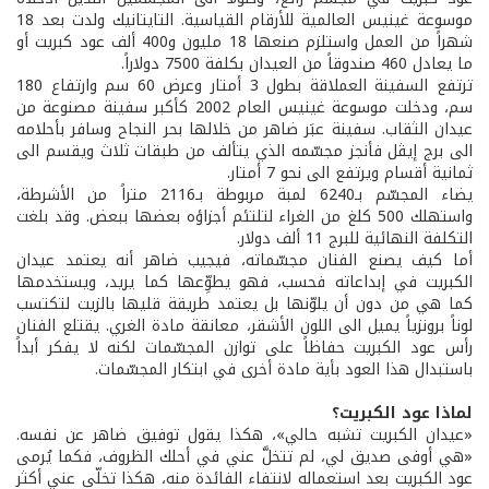
موسوعة غينيس العالمية للأرقام القياسية. التايتانيك ولدت بعد 18
شهراً من العمل واستلزم صنعها 18 مليون و400 ألف عود كبريت أو
ما يعادل 460 صندوقاً من العيدان بكلفة 7500 دولاراً.
ترتفع السفينة العملاقة بطول 3 أمتار وعرض 60 سم وارتفاع 180
سم، ودخلت موسوعة غينيس العام 2002 كأكبر سفينة مصنوعة من
عيدان الثقاب. سفينة عبَر ضاهر من خلالها بحر النجاح وسافر بأحلامه
الى برج إيڤل فأنجز مجسّمه الذي يتألف من طبقات ثلاث ويقسم الى
ثمانية أقسام ويرتفع الى نحو 7 أمتار.
يضاء المجسّم بـ6240 لمبة مربوطة بـ2116 متراً من الأشرطة،
واستهلك 500 كلغ من الغراء لتلتئم أجزاؤه بعضها ببعض. وقد بلغت
التكلفة النهائية للبرج 11 ألف دولار.
أما كيف يصنع الفنان مجسّماته، فيجيب ضاهر أنه يعتمد عيدان
الكبريت في إبداعاته فحسب، فهو يطوِّعها كما يريد، ويستخدمها
كما هي من دون أن يلوّنها بل يعتمد طريقة قليها بالزيت لتكتسب
لوناً برونزياً يميل الى اللون الأشقر، معانقة مادة الغري. يقتلع الفنان
رأس عود الكبريت حفاظاً على توازن المجسّمات لكنه لا يفكر أبداً
باستبدال هذا العود بأية مادة أخرى في ابتكار المجسّمات.
لماذا عود الكبريت؟
«عيدان الكبريت تشبه حالي»، هكذا يقول توفيق ضاهر عن نفسه.
«هي أوفى صديق لي، لم تتخلَّ عني في أحلك الظروف، فكما يُرمى
عود الكبريت بعد استعماله لانتفاء الفائدة منه، هكذا تخلّى عني أكثر