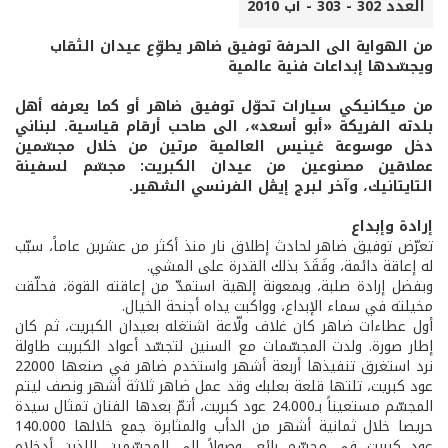
العدد 302 - 303 - آب 2010
من الهواية الى الحرفة توفيق ضاهر يطوِّع عيدان الثقاب
ويجسّدها إبداعات فنية عالمية
من ميكانيكي سيارات تحوّل توفيق ضاهر أو كما يعرفه أهل
بلدته الفريكة «أبو أسعد»، الى صاحب أرقام قياسية. لبناني
دخل موسوعة غينيس العالمية مرتين من خلال مجسّمين
عملاقين مصنوعين من عيدان الكبريت: مجسّم لسفينة
التايتانيك، وآخر لبرج إيڤل الفرنسي الشهير.
إرادة وإبداع
تعرّض توفيق ضاهر لحادث إطلاق نار منذ أكثر من عشرين عاماً، سبّب
له إعاقة دائمة، وفَقَدَ بذلك القدرة على المشي.
وبفضل إرادة صلبة، وبمعونة إلهية استمدّ من إعاقته القوة، فحلّقت
مخيلته في سماء الإبداع، وواكبت يداه أجنحة الخيال.
أول عطاءات ضاهر كان غلاف ولّاعة اشتغله بعيدان الكبريت، ثم كان
إطار صورة. ولدت المجسّمات مع السنين لتجسّد أعواد الكبريت طاولة
نرد استغرق تنفيذها أربعة أشهر واستخدم ضاهر في صنعها 22000
عود كبريت، تلتها قلعة بعلبك وقد عمل ضاهر ثلاثة أشهر ونصف ليتم
المجسّم مستعيناً بـ24.000 عود كبريت، أتمّ بعدها الفنان تمثال سيدة
حريصا خلال ثمانية أشهر من الدأب والمثابرة جمع خلالها 140.000
عود كبريت في مجسّم رائع، وصولاً الى المجسّمين اللذين أدخلاه