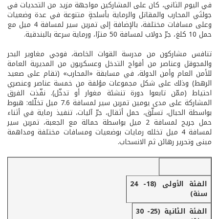
في اليوم الثاني، كان على المشاركين مواجهة مزيد من التحديات في
جولتَي المحارب والمقاتل والرماية بأسلحةٍ متنوعة في عدة وضعيات
وعلى مسافات مختلفة، بالإضافة إلى تمرين سير لمسافة 4 ميل مع
حمل 10 كلغ، جرّ دولاب لمسافة 50 مترًا، ورماية سرعة بالبندقية.
تنافس مشاركون من مدرسة القوات الخاصة، فوجي مغاوير البحر
والمجوقل وعناصر من أفواج التدخل وعسكريون من المديرية العامة
للأمن العام وأمن الدولة، في مسابقة «المحارب» (تقام على صعيد
الرهط) وذلك على شكل مجموعات مؤلفة من خمسة عناصر وعنصري
احتياط (ممّن تابعوا دورة تنشئة مغوار أو تدخّل). نفّذت الفرق
المشاركة على مدى يومين تمرين سير لمسافة 7.6 ميل تخلّله: هبوط
بواسطة الحبال، تسلّق، حمل أثقال، جرّ آليات، تنفيذ رماية في أثناء
حمل جريح لمسافة 2 ميل بواسطة حمالة مع الجعبة، تمرين سير
لمسافة 4 ميل تخلله رمايات بوضعيات ومسافات مختلفة ومداهمة
مبنى وتحرير رهائن ثم الانسحاب.
«أقوى مغوار»
الفئة الأولى (18- 24
سنة)
الفئة الثانية (25- 30