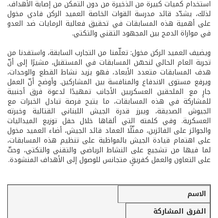
استخدام كميات كبيرة من الذخيرة من دون التمكن من إصابة الأهداف.
لذلك، يشدّد قائد مدرسة القوات الخاصة العميد الركن فادي مخول
على أهمية هذه المسابقات في تحقيق فعالية الرمايات ضد العدو
في موازاة الدمج بين المجهود التقني والتكتي.
ويضيف العميد الركن مخول: تعلّمنا من التجارب السابقة، واستفدنا من
تجربة العام الحالي لنحسّن المسابقات في المستقبل، مشيرًا إلى أنّ
هدف المسابقات متعدد الأبعاد، فهو يزيد نشاط القطع والوحدات،
ويرفع مستوى الاندفاع والمنافسة بين المشاركين. وأوضح أنّ العمل
جارٍ مع الملحقين العسكريين الأجانب تمهيدًا لدعوة فرق أجنبية
للمشاركة في هذه المسابقات، ما يتيح فرصة تبادل الخبرات مع
الجيوش الصديقة، ويبرز قدرة الجيش اللبناني القتالية وخبرته
العسكرية. وفي كلمته التي ألقاها خلال حفل توزيع الميداليات
والجوائز على الفائزين، ممثّلًا العماد قائد الجيش، أضاء العميد مخول
على اهتمام قيادة الجيش بالمواظبة على تنظيم هذه المسابقات،
لما فيها من تشجيع على النشاط الرياضي والتقني والتكتي، وحثّ
على التعاون والعمل كفريقٍ متجانس للوصول إلى الأهداف المنشودة.
«المحارب
الاسم
الفرق المشاركة