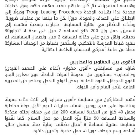
وهندسة المتفجرات، ثمّ كان عليهم تنفيذ مهمة خاصّة وفق خطوات
محددة بدءًا بقيادة الوحدة Troop Leading Procedures وصولًا إلى
الإطباق على الهدف والعودة، مرورًا بكل ما بينها من عمليات ضرورية.
ونفّذت الحضائر في نهاية المسابقة اختبارات جسدية قُسّمت إلى
قسمين: حمل وزن 200 كلغ لمسافة 2 ميل في مدة لا تتجاوز30
دقيقة، ونقل جريح على حمّالة لمسافة 2 ميل. ولضمان الشفافية، لم
ينفرد ضباط المدرسة بالتحكيم، واستُعين بضباطٍ من الوحدات المشاركة
فضلًا عن ضابط أميركي لاحتساب العلامة النهائية.
الأقوى بين المغاوير والمحاربين
شارك في مسابقتَي «أقوى مغوار» (تُقام على الصعيد الفردي)
و«المحارب» عسكريون من: مدرسة القوات الخاصة، فوج مغاوير البحر،
الفوج المجوقل، القوة الضاربة، بعض أفواج التدخل وعناصر من المديرية
العامة للأمن العام وأمن الدولة.
قُسّم المشاركون في مسابقة «أقوى مغوار» إلى ثلاث فئات عمرية،
وتنافسوا على مدى يومين. شملت مباريات اليوم الأول جولة مخاطرة
وحمل 40 كلغ من الذخيرة لمسافة 200 متر في مهلة زمنيّة محدّدة
والسباحة لمسافة 50 مترًا ببزّة العمل مع حمل السلاح. كما نفّذوا
مسابقة عشرية لمسافة 8 أميال تضمّنت: رماية دقة، مشغل حبال،
أسلحة، رسم خريطة، دوريات، حمل ذخيرة، وتمرين ذاكرة.