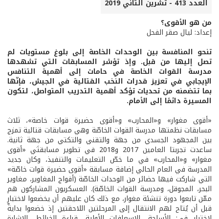
العدد 413 - تشرين الثاني 2019
من هو الأقوى؟
إعداد: ليال صقر الفحل
تنحو المنافسة بين الوحدات الخاصة إلى بلوغ مستويات لم
تصل إليها من قبل. وإذ تؤشر المسابقات التي تشهدها
مدرسة القوات الخاصة في حامات إلى أهمية التنافس
الإيجابي في تعزيز قدرات النخب القتالية في الجيش، فإنّها
بما تتضمنه من تحديات تؤكد أهمية التدريب المتواصل، لتكون
المسيرة دائمًا إلى الأمام.
«أقوى مغوار» و«المحارب» و«أقوى حضيرة قوات خاصة»، ثلاث
مسابقات نظمتها مدرسة القوات الخاصّة وهي مسابقات قتالية تمزج
بين المجهود الجسدي من جهة والتقني والتكتي من جهة ثانية.
ساعدت تجربتا العامين 2017 و2018 في تطوير مسابقتَي «أقوى
مغوار» و«المحارب» في ما خصّ التعليمات والتنفيذ، وكان جديد
المدرسة في العام الحالي إضافة مسابقة «أقوى حضيرة قوات خاصّة»
التي شاركت فيها حضائر من الوحدات الخاصّة (أفواج المغاوير، مغاوير
البحر، المجوقل، ومدرسة القوات الخاصّة). العسكريون المشاركون هم
ممّن تابعوا دورة تنشئة مغوار، مع ذلك كان عليهم أن يخضعوا لاختبارٍ
قبل أن يُتاح لهم الانتقال إلى المرحلتين اللاحقتين إذ خضعوا بدايةً
لاختبارٍ في: الأسلحة، الإسعافات الأولية، قراءة الخرائط، الإشارة