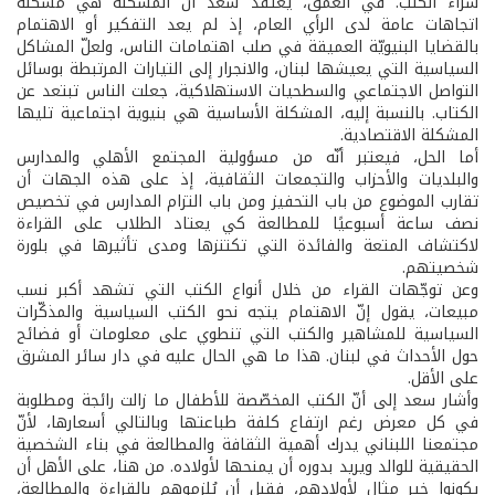
شراء الكتب. في العمق، يعتقد سعد أنّ المشكلة هي مشكلة
اتجاهات عامة لدى الرأي العام، إذ لم يعد التفكير أو الاهتمام
بالقضايا البنيويّة العميقة في صلب اهتمامات الناس، ولعلّ المشاكل
السياسية التي يعيشها لبنان، والانجرار إلى التيارات المرتبطة بوسائل
التواصل الاجتماعي والسطحيات الاستهلاكية، جعلت الناس تبتعد عن
الكتاب. بالنسبة إليه، المشكلة الأساسية هي بنيوية اجتماعية تليها
المشكلة الاقتصادية.
أما الحل، فيعتبر أنّه من مسؤولية المجتمع الأهلي والمدارس
والبلديات والأحزاب والتجمعات الثقافية، إذ على هذه الجهات أن
تقارب الموضوع من باب التحفيز ومن باب التزام المدارس في تخصيص
نصف ساعة أسبوعيًا للمطالعة كي يعتاد الطلاب على القراءة
لاكتشاف المتعة والفائدة التي تكتنزها ومدى تأثيرها في بلورة
شخصيتهم.
وعن توجّهات القراء من خلال أنواع الكتب التي تشهد أكبر نسب
مبيعات، يقول إنّ الاهتمام يتجه نحو الكتب السياسية والمذكّرات
السياسية للمشاهير والكتب التي تنطوي على معلومات أو فضائح
حول الأحداث في لبنان. هذا ما هي الحال عليه في دار سائر المشرق
على الأقل.
وأشار سعد إلى أنّ الكتب المخصّصة للأطفال ما زالت رائجة ومطلوبة
في كل معرض رغم ارتفاع كلفة طباعتها وبالتالي أسعارها، لأنّ
مجتمعنا اللبناني يدرك أهمية الثقافة والمطالعة في بناء الشخصية
الحقيقية للوالد ويريد بدوره أن يمنحها لأولاده. من هنا، على الأهل أن
يكونوا خير مثال لأولادهم، فقبل أن يُلزموهم بالقراءة والمطالعة،