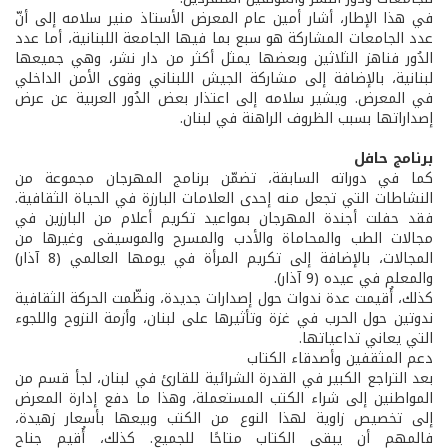
في هذا الإطار، أشار أمين عام المعرض الأستاذ منير سلامه إلى أنّ
عدد الجامعات المشاركة هو سبع بما فيها الجامعة اللبنانية، أما عدد
الدُور فناهز الثلاثين وبعضها يمثل أكثر من دار نشر، وهي جميعها
لبنانية، بالإضافة إلى مشاركة الجيش اللبناني وقوى الأمن الداخلي
في المعرض. ويشير سلامه إلى اعتذار بعض الدُور العربية عن عرض
إصداراتها بسبب الظروف الراهنة في لبنان.
برنامج حافل
كما في دوراته السابقة، تضمّن برنامج المهرجان مجموعة من
النشاطات التي تجعل منه إحدى العلامات البارزة في الحياة الثقافية.
فقد حفلت أجندة المهرجان بمواعيد تكريم أعلام من البارزين في
مجالات الطب والمحاماة والأدب والمسرح والموسيقى وغيرها من
المجالات، بالإضافة إلى تكريم المرأة في يومها العالمي (8 آذار)
والمعلم في عيده (9 آذار).
كذلك، أُقيمت عدة ندوات حول إصدارات جديدة، ونظّمت الحركة الثقافية
ندوتين حول الحرب في غزة وتأثيرها على لبنان، وأزمة النزوح واللجوء
التي يعاني تداعياتها.
دعم المثقفين وأصدقاء الكتاب
بعد التراجع الكبير في القدرة الشرائية للقارئ في لبنان، لجأ قسم من
المواطنين إلى شراء الكتب المستعملة، وهذا ما دفع إدارة المعرض
إلى تخصيص زاوية لهذا النوع من الكتب وبيعها بأسعار زهيدة،
فالمهم أن يبقى الكتاب متاحًا للجميع. كذلك، أُقيم جناح