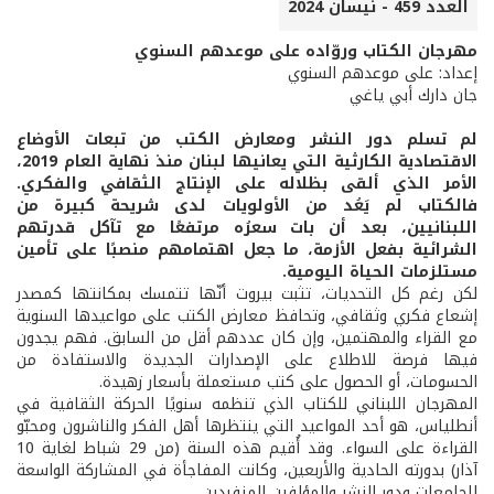
العدد 459 - نيسان 2024
مهرجان الكتاب وروّاده على موعدهم السنوي
إعداد: على موعدهم السنوي
جان دارك أبي ياغي
لم تسلم دور النشر ومعارض الكتب من تبعات الأوضاع
الاقتصادية الكارثية التي يعانيها لبنان منذ نهاية العام 2019،
الأمر الذي ألقى بظلاله على الإنتاج الثقافي والفكري.
فالكتاب لم يَعُد من الأولويات لدى شريحة كبيرة من
اللبنانيين، بعد أن بات سعرُه مرتفعًا مع تآكل قدرتهم
الشرائية بفعل الأزمة، ما جعل اهتمامهم منصبًا على تأمين
مستلزمات الحياة اليومية.
لكن رغم كل التحديات، تثبت بيروت أنّها تتمسك بمكانتها كمصدر
إشعاع فكري وثقافي، وتحافظ معارض الكتب على مواعيدها السنوية
مع القراء والمهتمين، وإن كان عددهم أقل من السابق. فهم يجدون
فيها فرصة للاطلاع على الإصدارات الجديدة والاستفادة من
الحسومات، أو الحصول على كتب مستعملة بأسعار زهيدة.
المهرجان اللبناني للكتاب الذي تنظمه سنويًا الحركة الثقافية في
أنطلياس، هو أحد المواعيد التي ينتظرها أهل الفكر والناشرون ومحبّو
القراءة على السواء. وقد أُقيم هذه السنة (من 29 شباط لغاية 10
آذار) بدورته الحادية والأربعين، وكانت المفاجأة في المشاركة الواسعة
للجامعات ودور النشر والمؤلفين المنفردين.