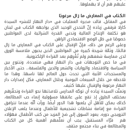
عليهم هم أن لا يهملوها.
الكتاب في المعارض ما زال مرغوبًا
في المقابل، قالت مديرة العمليات في «دار النهار للنشر» السيدة
كارلا قرقفي زياده إنّ التحدي الوحيد الذي يواجهه الكتاب في لبنان
هو تكلفة الإنتاج العالية وتدني القدرة الشرائية لدى المواطنين
خصوصًا في ظل الوضع الاقتصادي الراهن.
وعلى الرغم من ذلك، فإنّ الإقبال على الكتاب في المعارض ما زال
قائمًا، وثمّة شريحة كبيرة من المواطنين الذين يحبون ملامسة الورق
لدى ممارسة شغفهم ولم تُغْرِهِم بعد القراءة الإلكترونية.
في ما خص التوجهات في دار النهار فهي متعددة، وتتنوع بين
السياسة والاقتصاد والروايات والشعر والدين والفلسفة... حتى الأخبار
والمستجدات الآنية التي تحدث حول العالم لها ناسها. وهذا ما
نلاحظه من خلال المبيعات اليومية وخلال المعارض، فكل إصدارات دار
النهار مرغوبة والإقبال عليها كثيف.
وتمنّت السيدة زياده أن توجّه المدارس تلامذتها نحو القراءة وتحفّزهم
بمختلف الطرق إذ تقع على عاتقها مسؤولية إنماء حب المطالعة،
كذلك يمكن للأهل أن يلعبوا هذا الدور أيضًا. ورأت أنّه عندما تترافق
القراءة مع إقامة نشاطات تشجيعية للأطفال وعندما يلعب الإعلان
الترويجي دوره، يعود السوق إلى ضخ المزيد من كتب الأطفال. فهؤلاء
هم قرّاء المستقبل، يجب أن نعلّمهم أهمية كل من الكتاب
والمطالعة في بناء مجتمع مثقف.