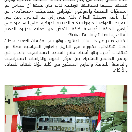
هيبتها تحقيقًا لمصالحها الوطنية. لذلك كان عليها أن تتعامل مع
المتغيّرات القطبية والموضوع الأوكراني بديناميكية «متشدّدة»، من
أجل تأمين وسطية التوازن ولكن ليس إلى حد التراخي، ومن دون
التفريط بالقواعد الجيوبوليتيكية الجديدة المرتكزة على السيطرة على
أراضي الحافة الأوراسية كافة للتمكّن من حماية «جزيرة المصير
العالمي» Global Destiny Island.
الكتاب صادر عن دار سائر المشرق، وهو ثاني مؤلفات العميد فرحات
الحائز شهادتي دكتوراه في التاريخ والعلوم السياسية فضلًا عن
شهادات أخرى. وهو أستاذ مقرر القيادة الاستراتيجية والحرب في
برنامج الماستر المشترك بين مركز البحوث والدراسات الاستراتيجية
والجامعة اللبنانية، والتاريخ العسكري في كلية فؤاد شهاب للقيادة
والأركان.