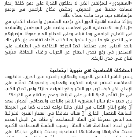
«المنفردون» للمؤلفين الذين لا يملكون القدرة على دفع كلفة إيجار
مساحة معينة في المعرض، وخصّص مكان للراغبين في توقيع
مؤلفاتهم حيث توجد قاعة معدّة لذلك.
ويؤكد سلامه أهمية الدور الذي يؤديه المثقفون وأصدقاء الكتاب في
ظل الأزمة الاقتصادية التي انعكست بخاصة على الموظفين والأساتذة
في التعليم الجامعي وما قبله، وعلى القطاع العام عمومًا. فإصرارهم
على التحدي هو ما يتيح استمرارية الكتاب كأداة ثقافية، وإن كان ذلك
بالحد الأدنى. ومن جهتها، تصرّ الحركة الثقافية في انطلياس على
الاستمرار في رفع تحدي الدفاع عن الحريات وإغناء الثقافة، ميزَتيْ
لبنان على مدى تاريخه.
المشكلة الأساسية هي بنيوية اجتماعية
يتميز الناشر اللبناني بالحيوية والمهارة والقدرة على الخرق، فالظروف
المعاكسة تستفز قدراته الفكرية والعملية، والصعوبات تحفّزه على
الإبداع. لكن كيف ترى دور النشر واقع القراءة حاليًا؟ ولمن تصدّر الكتب
في ظل تقلّص قدرة الناس على شرائها وعدم رغبتهم في القراءة؟
يرى مدير «دار سائر المشرق» الناشر والباحث والصحافي أنطوان سعد
أنّ واقع إنتاج الكتاب في لبنان حاليًا يواجه تحديات كما في المرحلة
السابقة للانهيار. الفارق أنّ هناك تفاقمًا في انهيار القدرة الشرائية
عند الناس خصوصًا لدى الفئة المتقاعدة أو فئات من الجيل القديم
الذي اعتاد المطالعة. هذه الفئة، وبسبب النكسة الاقتصادية الكبيرة
فقدت مدّخراتها ومعاشاتها التقاعدية وفقدت بالتالي قدرتها على