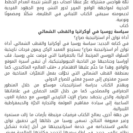
ثمّة هواجس مشتركة عبّر عنها أصحاب دور النشر نتيجة انعدام الخطط
الجذرية لمواجهة الواقع المرير لدور النشر، ومع الجهود الفردية
لديمومته سيبقى الكتاب اللبناني في الطليعة، شكلًا ومضمونًا
ونوعية.
كتاب
سياسة روسيا في أوكرانيا والقطب الشمالي
أداة توازن أم استراتيجية صراع؟
في كتابه الجديد: سياسة روسيا في أوكرانيا والقطب الشمالي، أداة
توازن أم استراتيجية صراع؟ يسترجع العميد الركن ريمون فرحات تاريخية
السلوك الروسي المرتبط أبدًا بالجغرافيا التي فرضت على روسيا، قلب
أوراسيا وجناحيها من الناحية الجيوبوليتيكية، أن تبقى أسيرة الموقع
والواقع. وهذا ما حتّم عليها الاهتمام بـ «قلب العالم» الماكندري، كما
بمنطقة القطب الشمالي التي تحوّلت بفعل التغيّرات المناخية من
مسرحٍ مفترض إلى مسرحٍ فعلي للصراع الدولي.
ويهتم الكتاب بدراسة استراتيجيات موسكو من خلال المنظور
الجغرافي والمصلحي، كما من خلال البُعد الحضاري في علاقاتها
الدولية، والذي يتجسّد بصراع الإرث التاريخي الروسي مع حضارة الغرب
الساعية إلى سيادة مفاهيم العولمة والتجارة الحرّة والديمقراطية
الليبرالية.
من جهة أخرى، يعالج الكتاب فرضيات مرتبطة بأزمات ما زالت مستمرة
وغير معروفة النتائج، تسعى روسيا من خلالها إلى تحقيق توازن
عالمي لاستخدامه في خدمة استراتيجيتها من أجل إعادة تشكيل
نظام عالمي جديد، في إطار سعيها لتجديد مكانتها العالمية وفرض