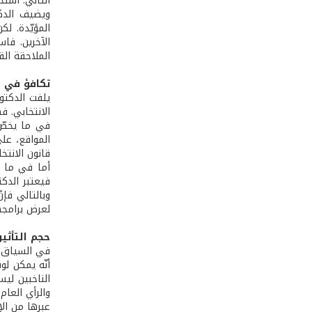
الثاني: استخ
ويضيف الدك
المؤيّدة. ل
الآخرين. فا
الملاحقة القا
تكافؤ في ف
يلفت الدكتو
الانتخابي. 
في ما يخصّ 
المواقع، عل
قانون الانتخا
أما في ما يت
فيعتبر الدكت
وبالتالي فإن
لعرض برامجه
حجم التأثير
في السياق عي
أنّه يمكن لو
الناخبين ليس
والرأي العام
عبرها من الإعلان عن