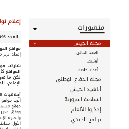
إعلام تو
منشورات
العدد 395 - أيار 2018
مجلة الجيش
مواقع التو
العدد الحالي
إعداد: تريز 
أرشيف
أعداد خاصة
المواقع كأ
لكن ما هي 
مجلة الدفاع الوطني
الإعلام- ال
أناشيد الجيش
أخلاقيات ا
السلامة المرورية
أثّرت مواقع
موقع فيسبوك
إحذروا الألغام
ووفق مدير ك
والعلوم الإن
برنامج الجندي
الأول: مخاطب