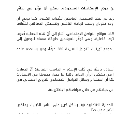
ذوي الإمكانيات المحدودة، يمكن أن تؤثّر في نتائج
ا يزيد من عدد المنتخبين المؤيدين للأحزاب الكبيرة، كما يوضح أن
د تكونان وسيلة لزيادة الناخبين ولتجييش الجماهير، لكنّهما
دد المشاركين للمحتوى على منصّات مواقع التواصل الاجتماعي، أشار إلى أنّ هذه العملية تُعرف
كثرها فاعلية، وهي توفّر للمرشحين طريقة سهلة للوصول إلى
ولفت الدكتور مراد أخيرًا إلى أن فيسبوك هو وسيلة التواصل الأكثر استقطابًا، فعلى موقع تويتر لا تتجاوز التغريدة 280 حرفًا، وهو يستخدم عادة
اذة باحثة في كلّية الإعلام – الجامعة اللبنانية) أنّ الحملات
رًا في تشكيل الرأي العام، وهذا ما حصل خصوصًا في الانتخابات
يها أنّ استخدام وسائل التواصل الاجتماعي للترويج الانتخابي في
عن حياتهم من خلال مواقعهم الإلكترونية.
 الدعاية الانتخابية تؤثر بشكل كبير على الناس الذين لا يملكون
الأمر صعب جدًا.