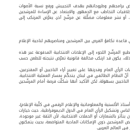
رض برامجهم وطروحاتهم بهدف التجييش ورفع نسبة الأصوات
خلاقيات التخاطب مع الجمهور، والابتعاد عن الإساءة للمرشحين
، أو نشر معلومات مضلّلة عن مرشّح آخر، يعرّض المرتكب إلى
 قاعدة تكافؤ الفرص بين المرشحين ومناصريهم لناحية الإعلام
ع المرشّح اللجوء إلى الإعلانات الانتخابية المدفوعة عبر هذه
ذلك، يكون قد ارتكب مخالفة قانونية تعرّض نتيجته للطعن حسب
 الرأي العام وقدرتها على تغيير أراء الناخبين أو المقترعين،
أنّ النظام الطائفي في لبنان يتحكّم بمسار العملية الانتخابية.
الناخبين بسهولة، لكن الأكيد أنها شكلّت فرصة أمام المرشّحين
اذ الألسنية والمعلوماتية والإعلام الرقمي في كلّية الإعلام)،
الناس وتشكيل الرأي العام في الدول الديموقراطية، حيث خيارات
 يتأثر بالشعارات أو الحملات الانتخابية، لأن الثقة غير موجودة،
 بعض المرشحين ذوي الإمكانات المادية المتواضعة، بحيث يتمكنون