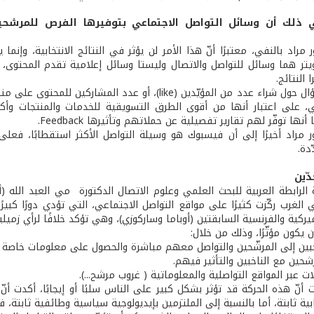
 ذلك أن وسائل التواصل الاجتماعي بتوفيرها الفرص للمرشحين 
 مراد بالنفي، معتبرًا أنّ هذا الأمر لن يؤثر في النتائج الانتخابية، وإنم
تر هما وسائل للتواصل والاتصال وليستا وسائل إعلامية تقدم المحتوى، وق
ا النتائج.
وردًا على سؤال حول شراء عدد من المؤيّدين (like)، أو ع
ي، على اعتبار أنها من أقوى الطرق التسويقية للخدمات والمنتجات وأ
أنها توفّر لهم تقارير تفصيلية عن حملاتهم وتأثيرها Feedback.
دة.
ّين
لرابطة العربية للبحث العلمي وعلوم الاتصال الدكتورة مي العبد الله (أست
ي الغرب ركّزت كثيرًا على مواقع التواصل الاجتماعي، التي تؤدي دورًا كبي
ميركية والفرنسية السابقتين (أوباما وساركوزي)، وهي تؤكد خلافًا لرأي زميل
 أن يكون مؤثّرًا، وذلك من خلال:
اخبين إلى المرشّحين والتواصل معهم مباشرة والحصول على معلومات خاصة 
شحين مع الناخبين والتأثير فيهم.
ات عبر المواقع التواصلية والمعلوماتية ( غروب مرشح...).
 أنّ هذه الحركة قد تؤثر بشكل كبير على الناس سلبًا أو إيجابًا، أكدت أنّ
بية ثابتة، أما بالنسبة إلى الملتزمين بإيديولوجية سياسية وطائفية ثابتة، ف