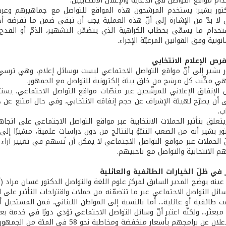
دام مواقع التواصل في الدعاية والإعلان الانتخابيين.
تور بشير: يستخدم المرشحون هذه المواقع للتواصل مع جماهيرهم وع
كن لا بدّ من الإشارة إلى أنّ هذه العملية يجب أن تبقى ضمن ما تفرضه أ
ستخدام ما يسمّى بخطاب الكراهية الذي يتضمّن التشهير، الذمّ أو القدح
نونية وفق القوانين المرعيّة الإجراء.
رص الإعلام الانتخابي
ر بشير إلى أنّ مواقع التواصل الاجتماعي ليست بوسائل إعلام، وهي ترسي
فهي مكّنت كل مرشح من خلق بيئة إلكترونية للتواصل مع الجمهور.
الإنفاق الإعلاني للمرشّحين عبر منصّات مواقع التواصل الاجتماعي، يستطي
ى أن يصرّح لهيئة الإشراف عن حجم إنفاقه الانتخابي، وفي حال امتنع عن 
ب.
علق بتأثير الحملات الانتخابية عبر مواقع التواصل الاجتماعي على اتجاهات
ور بشير أنه من الصعب التنبّؤ بالنتائج من دون دراسات علمية، مشيرًا إلى 
ّ الحملات عبر مواقع التواصل الاجتماعي لا يمكن أن تُسهم في تغيير آراء 
م الانتخابية والتواصل مع ناخبيهم.
 في ظلّ الخيارات الطائفية والعائلية
نه يوضح المدير السابق لمركز علوم اللغة والتواصل الدكتور غسان مراد (أست
سائل التواصل الاجتماعي عبر ما تتضمّنه من حملات واقتراحات التأثير على 
ت طائفية أو عائلية... أما بالنسبة إلى المواطن اللبناني، فمن المستحيل أن
 مبعثر... ولكنّه اعتبر أنّ وسائل التواصل الاجتماعي تؤدي دورًا في خدمة
 برامجهم بأسعار منخفضة ومخاطبة نحو 58 في المئة من الجمهور في العالم العربي.