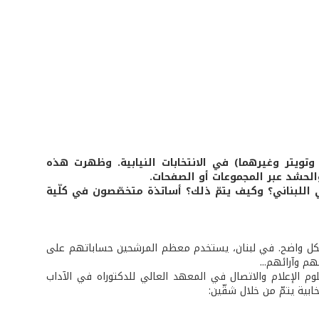
 الاجتماعي أو ما يعرف بالـ Social Media (فيسبوك وتويتر وغيرهما) في الانتخابات النيابية. وظهرت هذه
والحشد عبر المجموعات أو الصفحات.
 اللبناني؟ وكيف يتمّ ذلك؟ أساتذة متخصّصون في كلّية
ة بشكل واضح. في لبنان، يستخدم معظم المرشحين حساباتهم على
م وآرائهم...
لوم الإعلام والاتصال في المعهد العالي للدكتوراه في الآداب
ابية يتمّ من خلال شقّين: