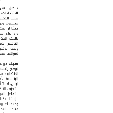
• هل يعني
الانتخابات؟
يجيب الدكتور
فيسبوك وتوي
حتمًا لن يغيّر
بالنشر الذك
الناخبين، كما 
لمواقف محدّ
سيف ذو حد
توضح رئيسة ا
الانتخابية ف
الرئاسية الأ
لبنان، لا بدّ
- تعرّف الن
- تفاعل المر
- إنشاء تكتل
وفيما اعتبرت
قناعات انتخا