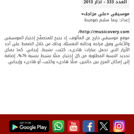
العدد 333 - آذار 2013
موسيقى «على مزاجك»
إعداد: ريما سليم ضوميط
http://musicovery.com/
موقع موسيقي خارج عن المألوف، إذ يتيح للمتصفّح إختيار الموسيقى
والأغاني وفق مزاجه وحالته النفسيّة، وذلك من خلال الضغط على أحد
الأزرار التي تحمل عبارات: هادىء، كئيب، نشيط، إيجابي. كما يمكن
تحديد النسبة المطلوبة من كل إختيار، مثلًا نشيط بنسبة 76%، إضافة
إلى إمكان المزج بين حالتين، مثلًا هادىء وكئيب، أو هادىء وإيجابي.