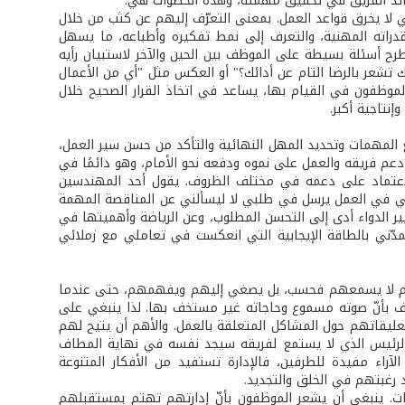
قائد الفريق في تحقيق مهمته، وهذه الخطوات هي:
 لا يخرق قواعد العمل. بمعنى التعرّف إليهم عن كثب من خلال
راته المهنية، والتعرف إلى نمط تفكيره وأطباعه، ما يسهل
رح أسئلة بسيطة على الموظف بين الحين والآخر لاستبيان رأيه
ك تشعر بالرضا التام عن أدائك؟" أو العكس مثل "أي من الأعمال
 الموظفون في القيام بها، يساعد في اتخاذ القرار الصحيح خلال
إنتاجية أكبر.
يع المهمات وتحديد المهل النهائية والتأكد من حسن سير العمل،
 دعم فريقه والعمل على نموه ودفعه نحو الأمام، وهو دائمًا في
الاعتماد على دعمه في مختلف الظروف. يقول أحد المهندسين
سي في العمل يرسل في طلبي لا ليسألني عن المناقصة المهمة
يير الدواء أدى إلى التحسن المطلوب، وعن الرياضة وأهميتها في
مدّني بالطاقة الإيجابية التي انعكست في تعاملي مع زملائي
مديرهم لا يسمعهم فحسب، بل يصغي إليهم ويفهمهم، حتى عندما
وظف بأنّ صوته مسموع وحاجاته غير مستخف بها. لذا ينبغي على
تعليقاتهم حول المشاكل المتعلقة بالعمل. والأهم أن يتيح لهم
الرئيس الذي لا يستمع لفريقه سيجد نفسه في نهاية المطاف
آراء مفيدة للطرفين، فالإدارة تستفيد من الأفكار المتنوعة
 رغبتهم في الخلق والتجديد.
وبات. ينبغي أن يشعر الموظفون بأنّ إدارتهم تهتم بمستقبلهم