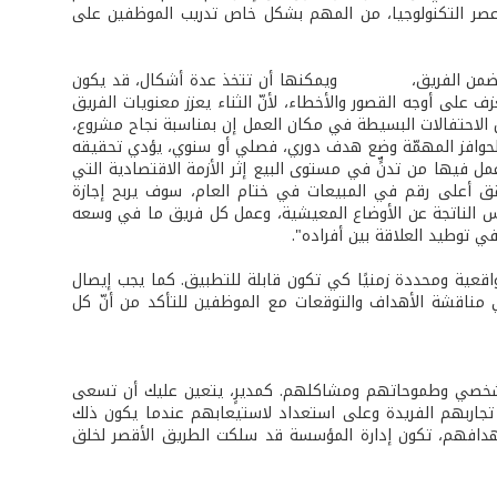
 عصر التكنولوجيا، من المهم بشكل خاص تدريب الموظفين على
لاندفاع ضمن الفريق، ويمكنها أن تتخذ عدة أشكال، قد يكون
ف على أوجه القصور والأخطاء، لأنّ الثناء يعزز معنويات الفريق
ل الاحتفالات البسيطة في مكان العمل إن بمناسبة نجاح مشروع،
من الحوافز المهمّة وضع هدف دوري، فصلي أو سنوي، يؤدي تحقيقه
 فيها من تدنٍّ في مستوى البيع إثر الأزمة الاقتصادية التي
حقق أعلى رقم في المبيعات في ختام العام، سوف يربح إجازة
أس الناتجة عن الأوضاع المعيشية، وعمل كل فريق ما في وسعه
ي توطيد العلاقة بين أفراده".
عية ومحددة زمنيًا كي تكون قابلة للتطبيق. كما يجب إيصال
 مناقشة الأهداف والتوقعات مع الموظفين للتأكد من أنّ كل
لشخصي وطموحاتهم ومشاكلهم. كمديرٍ، يتعين عليك أن تسعى
تجاربهم الفريدة وعلى استعداد لاستيعابهم عندما يكون ذلك
هدافهم، تكون إدارة المؤسسة قد سلكت الطريق الأقصر لخلق