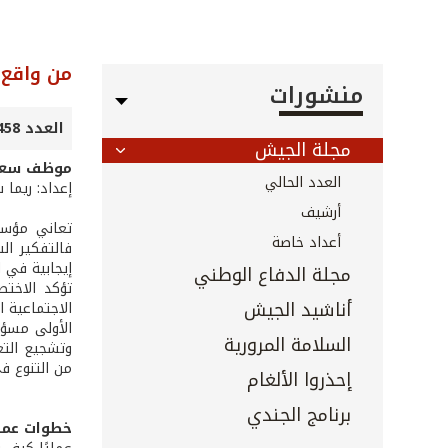
من واقع 
منشورات
العدد 458 - شباط 2024
مجلة الجيش
موظف سعيد.
العدد الحالي
إعداد: ريما 
أرشيف
تعاني مؤسسا
أعداد خاصة
فالتفكير ال
إيجابية في 
مجلة الدفاع الوطني
أناشيد الجيش
الاجتماعية ا
الأولى مسؤول
السلامة المرورية
وتشجيع التعا
من التنوع ف
إحذروا الألغام
برنامج الجندي
خطوات عمل