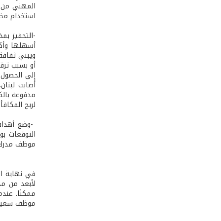
المهني من خ
استخدام مخت
-التحفيز بم
أسهلها وأكثر
ويبني ثقافة
أو بسبب ترقي
إلى الحصول 
أصابت لبنان
مدفوعة بالك
لربح المكافأ
-وضع أهداف 
التوقعات بو
موظف مدرك 
في نهاية ا
لأبعد من مج
ممكنًا. عن
موظف سعيد و