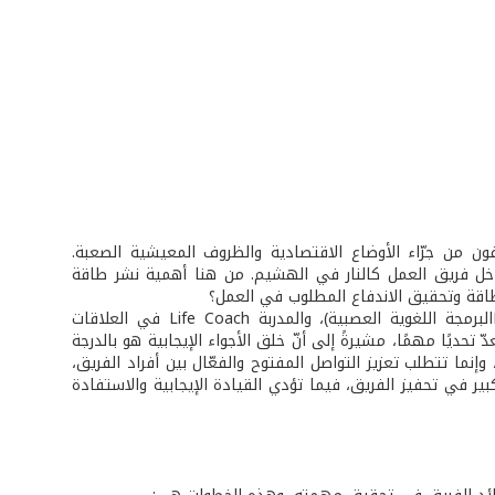
ن من جرّاء الأوضاع الاقتصادية والظروف المعيشية الصعبة.
داخل فريق العمل كالنار في الهشيم. من هنا أهمية نشر طاقة
لطاقة وتحقيق الاندفاع المطلوب في العمل؟
تؤكد الاختصاصية في الأسلوب العلاجيNLP ( - Neuro Linguistic Programmingالبرمجة اللغوية العصبية)، والمدربة Life Coach في العلاقات
 تحديًا مهمًا، مشيرةً إلى أنّ خلق الأجواء الإيجابية هو بالدرجة
إنما تتطلب تعزيز التواصل المفتوح والفعّال بين أفراد الفريق،
كبير في تحفيز الفريق، فيما تؤدي القيادة الإيجابية والاستفادة