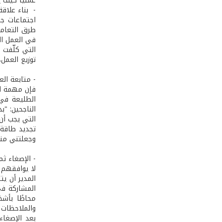
عمليًا كيف 
- بناء علاق
اجتماعات جم
طرق التعامل
في العمل ال
التي كلّفت ب
توزيع العمل،
- متابعة الع
فإن مهمة الق
الطليعة في 
الناجحين: "
التي يجب أن 
تجديد طاقة 
وجعلتني متح
- الإصغاء ث
لا يوافقهم 
المدير أن ي
المشاركة في
محاطًا بأشخ
والملاحظات 
بعد الإصغاء