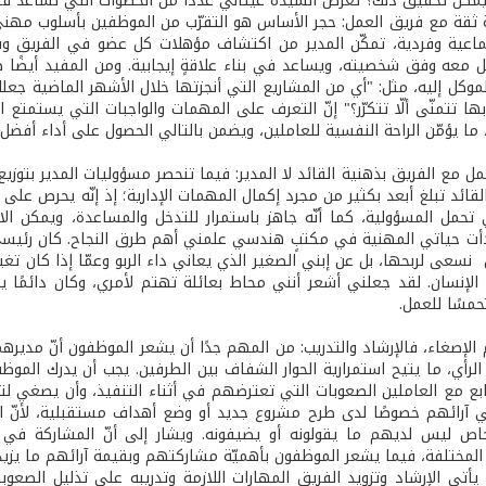
يمكن تحقيق ذلك؟ تعرض السيدة عيتاني عددًا من الخطوات التي تساعد 
ة ثقة مع فريق العمل: حجر الأساس هو التقرّب من الموظفين بأسلوب مهني
اعية وفردية، تمكّن المدير من اكتشاف مؤهلات كل عضو في الفريق وقد
 معه وفق شخصيته، ويساعد في بناء علاقةٍ إيجابية. ومن المفيد أيضًا ط
موكل إليه، مثل: "أي من المشاريع التي أنجزتها خلال الأشهر الماضية جعل
ها تتمنّى ألّا تتكرّر؟" إنّ التعرف على المهمات والواجبات التي يستمتع
 ما يؤمّن الراحة النفسية للعاملين، ويضمن بالتالي الحصول على أداء أفضل و
مل مع الفريق بذهنية القائد لا المدير: فيما تنحصر مسؤوليات المدير بتوز
ائد تبلغ أبعد بكثير من مجرد إكمال المهمات الإدارية؛ إذ إنّه يحرص على
تحمل المسؤولية، كما أنّه جاهز باستمرار للتدخل والمساعدة، ويمكن 
بدأت حياتي المهنية في مكتبٍ هندسي علمني أهم طرق النجاح. كان رئي
نسعى لربحها، بل عن إبني الصغير الذي يعاني داء الربو وعمّا إذا كان تغ
الإنسان. لقد جعلني أشعر أنني محاط بعائلة تهتم لأمري، وكان دائمًا ي
مسًا للعمل.
م الإصغاء، فالإرشاد والتدريب: من المهم جدًا أن يشعر الموظفون أنّ 
الرأي، ما يتيح استمرارية الحوار الشفاف بين الطرفين. يجب أن يدرك الم
تابع مع العاملين الصعوبات التي تعترضهم في أثناء التنفيذ، وأن يصغي ل
 آرائهم خصوصًا لدى طرح مشروع جديد أو وضع أهداف مستقبلية، لأنّ 
اص ليس لديهم ما يقولونه أو يضيفونه. ويشار إلى أنّ المشاركة في ال
المختلفة، فيما يشعر الموظفون بأهميّة مشاركتهم وبقيمة آرائهم ما يزيد
 يأتي الإرشاد وتزويد الفريق المهارات اللازمة وتدريبه على تذليل الصع