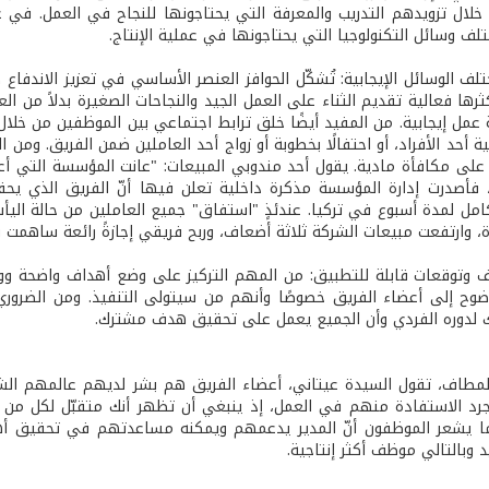
لال تزويدهم التدريب والمعرفة التي يحتاجونها للنجاح في العمل. في
لف وسائل التكنولوجيا التي يحتاجونها في عملية الإنتاج.
ختلف الوسائل الإيجابية: تُشكّل الحوافز العنصر الأساسي في تعزيز ا
ها فعالية تقديم الثناء على العمل الجيد والنجاحات الصغيرة بدلاً من العز
 عمل إيجابية. من المفيد أيضًا خلق ترابط اجتماعي بين الموظفين من خلا
ة أحد الأفراد، أو احتفالًا بخطوبة أو زواج أحد العاملين ضمن الفريق. و
على مكافأة مادية. يقول أحد مندوبي المبيعات: "عانت المؤسسة التي أعمل
، فأصدرت إدارة المؤسسة مذكرة داخلية تعلن فيها أنّ الفريق الذي ي
امل لمدة أسبوع في تركيا. عندئذٍ "استفاق" جميع العاملين من حالة الي
ة، وارتفعت مبيعات الشركة ثلاثة أضعاف، وربح فريقي إجازةً رائعة ساهمت ف
وتوقعات قابلة للتطبيق: من المهم التركيز على وضع أهداف واضحة وواق
ضوح إلى أعضاء الفريق خصوصًا وأنهم من سيتولى التنفيذ. ومن الضروري
لدوره الفردي وأن الجميع يعمل على تحقيق هدف مشترك.
لمطاف، تقول السيدة عيتاني، أعضاء الفريق هم بشر لديهم عالمهم ا
رد الاستفادة منهم في العمل، إذ ينبغي أن تظهر أنك متقبّل لكل من 
دما يشعر الموظفون أنّ المدير يدعمهم ويمكنه مساعدتهم في تحقيق أ
بالتالي موظف أكثر إنتاجية.