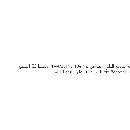
أقيمت بطولة الجيش في ألعاب القوى للعام 2011 والتي جرت مبارياتها على ملعب بيروت البلدي بتواريخ 12 و13 و14/4/2011 وبمشاركة القطع
 - المجموعة «أ» التي جاءت على النحو التالي: