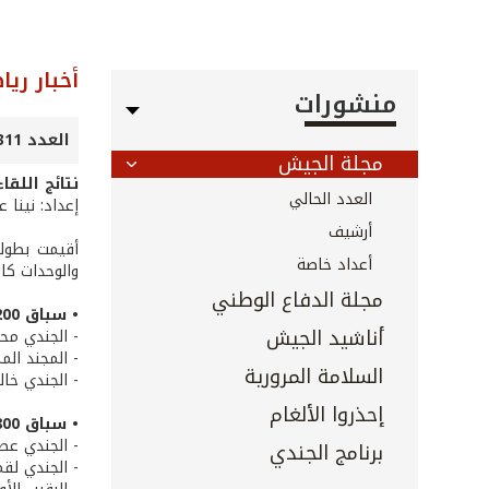
أخبار ريا
منشورات
العدد 311 - أيار 2011
مجلة الجيش
نتائج اللق
العدد الحالي
إعداد: نينا 
أرشيف
أعداد خاصة
والوحدات كاف
مجلة الدفاع الوطني
• سباق 200 م:
أناشيد الجيش
- الجندي مح
- المجند الم
السلامة المرورية
- الجندي خال
إحذروا الألغام
• سباق 800 م:
- الجندي عص
برنامج الجندي
- الجندي لقم