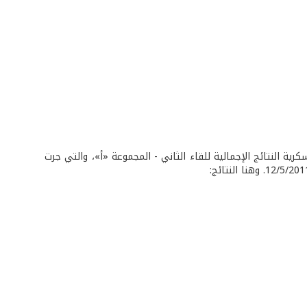
عمّم المركز العالي للرياضة العسكرية النتائج الإجمالية للقاء الثاني - المجموعة «أ»، والتي جرت