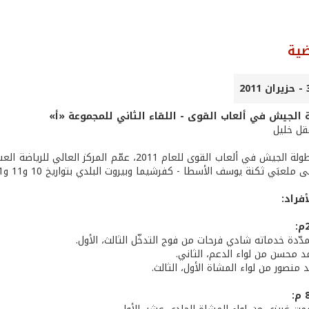
ضية
ة الجيش في ألعاب القوى - اللقاء الثاني للمجموعة «أ»
عقل خليل
ضمن إطار بطولة الجيش في ألعاب القوى للعام 2011، 
عبَي ثكنة يوسف الأسطا - كفرشيما وبيروت البلدي بتواريخ 10 و11 و12/5/2011. وهنا النتائج:
فراد:
ممدّدة خدماته شادي فرحات من فوج التدخّل الثالث، الأول.
د محسن من لواء الدعم، الثاني.
د منصور من لواء المشاة الأول، الثالث.