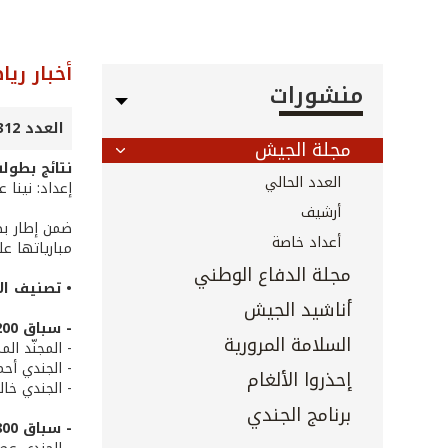
أخبار ريا
منشورات
العدد 312 - حزيران 2011
مجلة الجيش
نتائج بطول
العدد الحالي
إعداد: نينا 
أرشيف
أعداد خاصة
مبارياتها على مل
مجلة الدفاع الوطني
• تصنيف الأ
أناشيد الجيش
- سباق 200م:
السلامة المرورية
- المجنّد ال
- الجندي أحم
إحذروا الألغام
- الجندي خال
برنامج الجندي
- سباق 800 م: