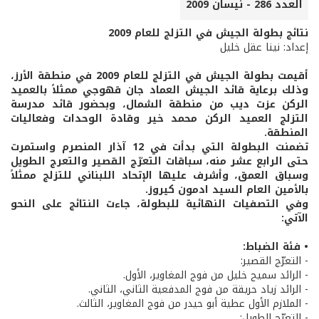
العدد 286 - نيسان 2009
نتائج بطولة الجيش في التزلج للعام 2009
إعداد: نينا عقل خليل
أقيمت بطولة الجيش في التزلج للعام 2009 في منطقة الأرز،
وذلك برعاية قائد الجيش العماد جان قهوجي ممثلاً بالعميد
الركن عزت ديب من منطقة الشمال، وبحضور قائد مدرسة
التزلج العميد الركن محمد خير وقادة الوحدات وفعاليات
المنطقة.
تضمنت البطولة التي بدأت في 12 آذار المنصرم واستمرت
حتى الرابع عشر منه، سباقات التعرّج القصير والتعرج الطويل
وسباق العمق، وأشرف عليها الإتحاد اللبناني للتزلج ممثلاً
بالأمين العام السيد ادمون كيروز.
وفي التصفيات النهائية للبطولة، جاءت النتائج على النحو
الآتي:
• فئة الضباط:
- التعرّج القصير:
- الرائد سميح خليل من فوج المغاوير، الأول.
- الرائد زياد حريقة من فوج المدفعية الثاني، الثاني.
- الملازم الأول عطية أبو حيدر من فوج المغاوير، الثالث.
- التعرّج الطويل: