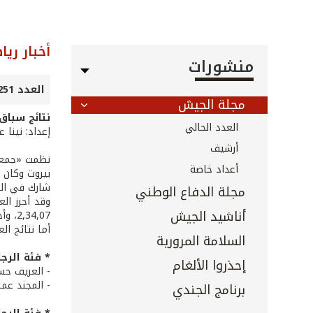
أخبار ريا
منشورات
العدد 251 - أيار 2006
مجلة الجيش
نتائج سباق 
العدد الحالي
إعداد: نينا 
أرشيف
أعداد خاصة
بيروت وكان ب
شارك في الس
مجلة الدفاع الوطني
وقد أحرز ال
أناشيد الجيش
2,34,07، وأحرزت العداءة ديالا الشاب من «جمعية عبر لبنان» المركز الأول في فئة الإناث بعد تسجيلها توقيت 3,25,42.
أما نتائج ا
السلامة المرورية
* فئة الرجال (20-34
إحذروا الألغام
- العريف حسي
- المجند عمر
برنامج الجندي