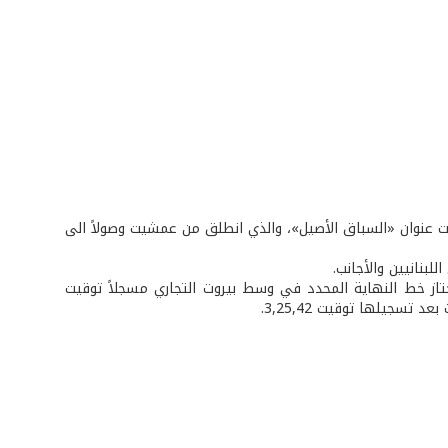
 لبنان» وبتاريخ 1 /5 /2006، سباق الماراتون لمسافة 42,195 كلم تحت عنوان «السباق الأصيل»، والذي انطلق من عمشيت وصولاً الى
بنانيين والأجانب.
اجتاز خط النهاية المحدد في وسط بيروت التجاري مسجلاً توقيت