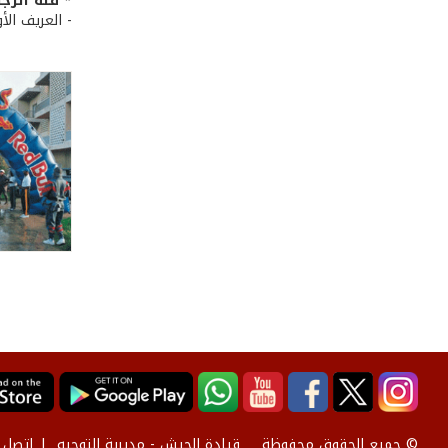
* فئة الرجال (35-39
- العريف الأ
قيادة الجيش - مديرية التوجيه
إتصل ب
© جميع الحقوق محفوظة