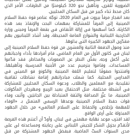
الضرورية للقرى، وتأهيل نحو 320 كيلومترًا من الطرقات، الأمر الذي
كان محط ثناء كبير من قبل السكان المحليين.
بعد انفجار مرفأ بيروت في العام 2020، توجّه عناصر قوة حفظ السلام
الصينية إلى المرفأ للمشاركة بمهمات البحث والإنقاذ بعد هذه
الكارثة، كما أسهموا في إزالة الأنقاض في بقعة المرفأ ومبنى وزارة
الخارجية اللبنانية والشوارع العامة المحيطة، وقد أشاد اللبنانيون بهم
مقدّرين الجهود الكبيرة التي بذلوها.
منذ وصول الدفعة الثانية والعشرين من قوة حفظ السلام الصينية إلى
لبنان في كانون الأول من العام الماضي، قام أفرادها بأداء واجباتهم
على أكمل وجه، بغضّ النظر عن الصعوبات والمخاطر. فقد قدّموا
المساعدات، وقاموا بترميم عدد من الأبنية المدرسية وتأهيلها،
وافتتحوا صفوفًا لتعليم اللغة الصينية والكونغ فو الصيني في
المدارس المحلية. كما شملت مبادراتهم إقامة نشاطات ثقافية
تقليدية مع المعلمين والطلاب، ودعوة السكان المحليين للمشاركة
في أنشطة مختلفة، مثل الاحتفال بعيد الربيع ومهرجان المأكولات
الصينية، ما عزّز الصداقة والثقة المتبادلة بين الجانبَين، وأثبت وفاء
قوات حفظ السلام الصينية بوعدها الرسمي المتمثل بـ «الوفاء
للمهمة بإخلاص، والحفاظ على السلام العالمي» من خلال الجهود
المبذولة على أرض الواقع.
لقد اقترب موعد نهاية مهمتي في لبنان، وأودّ أن أغتنم هذه الفرصة
لأتقدّم بجزيل الشكر للجيش اللبناني على رعايته ومساعدته لي على
مدى السنوات الستّ الماضية. فبفضل الجهود المشتركة من قبل