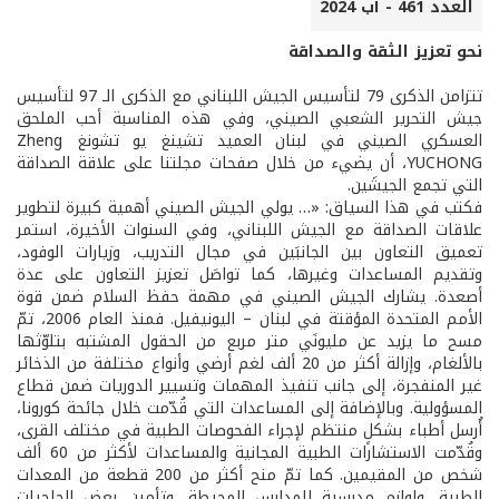
العدد 461 - آب 2024
نحو تعزيز الثقة والصداقة
تتزامن الذكرى 79 لتأسيس الجيش اللبناني مع الذكرى الـ 97 لتأسيس
جيش التحرير الشعبي الصيني، وفي هذه المناسبة أحب الملحق
العسكري الصيني في لبنان العميد تشينغ يو تشونغ Zheng
YUCHONG، أن يضيء من خلال صفحات مجلتنا على علاقة الصداقة
التي تجمع الجيشَين.
فكتب في هذا السياق: «… يولي الجيش الصيني أهمية كبيرة لتطوير
علاقات الصداقة مع الجيش اللبناني، وفي السنوات الأخيرة، استمر
تعميق التعاون بين الجانبَين في مجال التدريب، وزيارات الوفود،
وتقديم المساعدات وغيرها، كما تواصَل تعزيز التعاون على عدة
أصعدة. يشارك الجيش الصيني في مهمة حفظ السلام ضمن قوة
الأمم المتحدة المؤقتة في لبنان – اليونيفيل. فمنذ العام 2006، تمّ
مسح ما يزيد عن مليونَي متر مربع من الحقول المشتبه بتلوّثها
بالألغام، وإزالة أكثر من 20 ألف لغم أرضي وأنواع مختلفة من الذخائر
غير المنفجرة، إلى جانب تنفيذ المهمات وتسيير الدوريات ضمن قطاع
المسؤولية. وبالإضافة إلى المساعدات التي قُدّمت خلال جائحة كورونا،
أُرسل أطباء بشكلٍ منتظم لإجراء الفحوصات الطبية في مختلف القرى،
وقُدّمت الاستشارات الطبية المجانية والمساعدات لأكثر من 60 ألف
شخص من المقيمين. كما تمّ منح أكثر من 200 قطعة من المعدات
الطبية، ولوازم مدرسية للمدارس المحيطة، وتأمين بعض الحاجيات