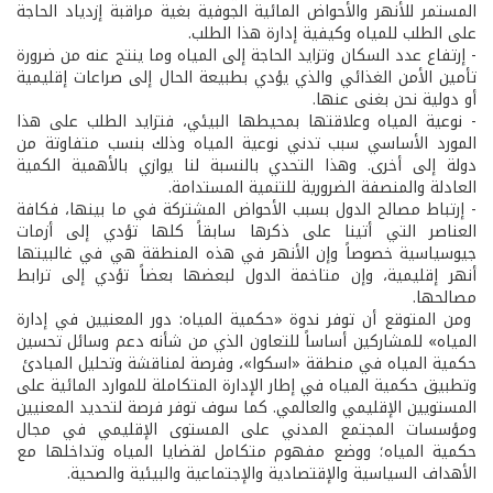
المستمر للأنهر والأحواض المائية الجوفية بغية مراقبة إزدياد الحاجة
على الطلب للمياه وكيفية إدارة هذا الطلب.
- إرتفاع عدد السكان وتزايد الحاجة إلى المياه وما ينتج عنه من ضرورة
تأمين الأمن الغذائي والذي يؤدي بطبيعة الحال إلى صراعات إقليمية
أو دولية نحن بغنى عنها.
- نوعية المياه وعلاقتها بمحيطها البيئي، فتزايد الطلب على هذا
المورد الأساسي سبب تدني نوعية المياه وذلك بنسب متفاوتة من
دولة إلى أخرى. وهذا التحدي بالنسبة لنا يوازي بالأهمية الكمية
العادلة والمنصفة الضرورية للتنمية المستدامة.
- إرتباط مصالح الدول بسبب الأحواض المشتركة في ما بينها، فكافة
العناصر التي أتينا على ذكرها سابقاً كلها تؤدي إلى أزمات
جيوسياسية خصوصاً وإن الأنهر في هذه المنطقة هي في غالبيتها
أنهر إقليمية، وإن متاخمة الدول لبعضها بعضاً تؤدي إلى ترابط
مصالحها.
ومن المتوقع أن توفر ندوة «حكمية المياه: دور المعنيين في إدارة
المياه» للمشاركين أساساً للتعاون الذي من شأنه دعم وسائل تحسين
حكمية المياه في منطقة «اسكوا»، وفرصة لمناقشة وتحليل المبادئ
وتطبيق حكمية المياه في إطار الإدارة المتكاملة للموارد المائية على
المستويين الإقليمي والعالمي. كما سوف توفر فرصة لتحديد المعنيين
ومؤسسات المجتمع المدني على المستوى الإقليمي في مجال
حكمية المياه؛ ووضع مفهوم متكامل لقضايا المياه وتداخلها مع
الأهداف السياسية والإقتصادية والإجتماعية والبيئية والصحية.