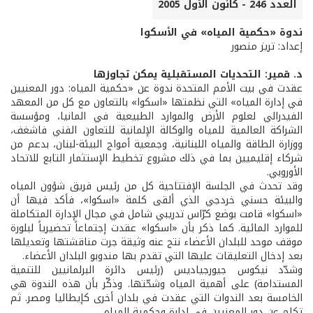
العدد 246 - كانون الأول 2005
ندوة «حكمية المياه» في الأسكوا
إعداد: تريز منصور
د. قمير: التحديات المستقبلية يمكن تجاوزها
عقدت في بيت الأمم المتحدة ندوة عن «حكمية المياه: دور المعنيين
في إدارة المياه» التي نظمتها «اسكوا» بالتعاون مع كل من المعهد
الفيدرالي لعلوم الأرض والموارد الطبيعية في المانيا، ومؤسسة
الشراكة العالمية للمياه والوكالة الإلمانية للتعاون الفني فاشغف،
ووزارة الطاقة والمياه اللبنانية، وجمعية أمواج البيئة-لبنان، بدعم من
شركاء إقليميين بما في ذلك مشروع تخطيط الإستثمار التابع للاتحاد
الأوروبي.
وقد تحدث في الجلسة الإفتتاحية كل من رئيس فريق شؤون المياه
والبيئة حسني خردجي الذي ألقى كلمة «اسكوا»، فأكد فيها أن
«اسكوا» قامت بوضع كرّاس تدريبي شامل في مجال الإدارة المتكاملة
للموارد المائية. كما ذكر بأن «اسكوا» عقدت إجتماعاً تحضيرياً لبلورة
موقف موحد للبلدان الأعضاء نتج عنه وثيقة جرت مناقشتها وتعديلها
بعد إدخال التعليقات عليها التي تقدم بها مندوبو البلدان الأعضاء.
وشدّد نيكوس جيورجياديس (رئيس دائرة البرلمانيين للتنمية
المستدامة) على أهمية المياه وشحّتها. وذكّر بأن هذه الندوة هي
الخامسة بعد الندوات التي عقدت في بلدان أخرى كإيطاليا ومصر. ثم
تكلم عن دور المعنيين في إدارة وحكمية المياه.