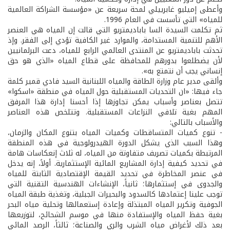
وأعطى إميليو غابرييلي لمحة سريعة عن «مؤسسة الشراكة العالمية
للمياه» التي تأسست في العام 1996.
ثم تكلمت السيدة السا باباديمتريو التي قالت إن المياه هي العنصر
الأهم للتنمية المستدامة، والموارد غير الكافية تؤدي إلى الفقر. وإذ
تحدثت باباديمتريو عن المنتدى العالمي الرابع للمياه، دعت البرلمانيين
لأن يضطلعوا بدورهم للمحافظة على قطاع المياه «الذي هو حق
إنساني يجب أن نتمتع به».
وألقى مدير عام وزارة الطاقة والمياه اللبنانية السيد فادي قمير كلمة
جاء فيها: «ان التحديات المستقبلية حول المياه في منطقة «اسكوا»
تتصل بعناصر وأسباب يمكن تجاوزها إذا أحسنا إدارة هذا المرفق
المهم بغية تلافي النزاعات المستقبلية. وتتلخص هذه العناصر
والأسباب بالتالي:
- تنوع كميات المتساقطات وكميات المياه بتنوع المكان والزمان،
وهذا السبب الذي يشكل الدورة الهيدرولوجية في هذه المنطقة
المرتبطة بكميات تصريف متفاوتة من المياه، له ثلاث إنعكاسات هامة
في تحديد كيفية إدارة المشاريع المائية الإستثمارية. أولاً، إنه يدخل
في عنصر المخاطرة في تحديد القيمة الإقتصادية الثابتة للمياه
والجدوى في إستثمارها؛ ثانياً، الإنشاءات الهندسية التقنية التي
توجب علينا إعتمادها كالسدود والبحيرات الجبلية، وتغذية طبقة المياه
الجوفية وتكرير المياه المبتذلة وإعادة إستعمالها وتحلية مياه البحر
بغية حفظ المياه والإستفادة منها في موسم الشحائح، لتوزيعها
بعد ذلك لأغراض مياه الشرب والري والصناعة؛ ثالثاً، الرصد المائي