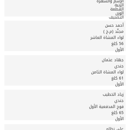
الإسم والشهرة
المصارعة الرومانية
الرتبة
القطعة
الوزن
التصنيف
أحمد حسن
مجنّد (م.خ )
لواء المشاة العاشر
56 كلغ
الأول
جهاد عثمان
جندي
لواء المشاة الثامن
61 كلغ
الأول
زياد الخطيب
جندي
فوج المدفعية الأول
65 كلغ
الأول
علي نظام