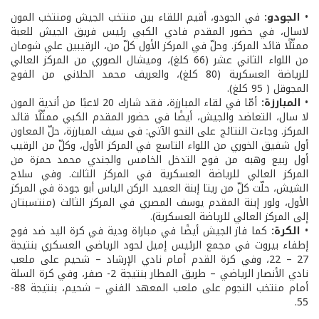
•
الجودو:
في الجودو، أقيم اللقاء بين منتخب الجيش ومنتخب المون
لاسال، في حضور المقدم فادي الكبي رئيس فريق الجيش للعبة
ممثّلًا قائد المركز. وحلّ في المركز الأول كلّ من، الرقيبين علي شومان
من اللواء الثاني عشر (66 كلغ)، وميشال الصوري من المركز العالي
للرياضة العسكرية (80 كلغ)، والعريف محمد الحلاني من الفوج
المجوقل ( 95 كلغ).
•
المبارزة:
أمّا في لقاء المبارزة، فقد شارك 20 لاعبًا من أندية المون
لا سال، التعاضد والجيش، أيضًا في حضور المقدم الكبي ممثّلًا قائد
المركز. وجاءت النتائج على النحو الآتي: في سيف المبارزة، حلّ المعاون
أول شفيق الخوري من اللواء التاسع في المركز الأول، وكلّ من الرقيب
أول ربيع وهبه من فوج التدخل الخامس والجندي محمد حمزة من
المركز العالي للرياضة العسكرية في المركز الثالث. وفي سلاح
الشيش، حلّت كلّ من ريتا إبنة العميد الركن الياس أبو جودة في المركز
الأول، ولور إبنة المقدم يوسف المصري في المركز الثالث (منتسبتان
إلى المركز العالي للرياضة العسكرية).
•
الكرة:
كما فاز الجيش أيضًا في مباراة ودية في كرة اليد ضد فوج
إطفاء بيروت في مجمع الرئيس إميل لحود الرياضي العسكري بنتيجة
27 – 22، وفي كرة القدم أمام نادي الإرشاد – شحيم على ملعب
نادي الأنصار الرياضي – طريق المطار بنتيجة 2- صفر، وفي كرة السلة
أمام منتخب النجوم على ملعب المعهد الفني – شحيم، بنتيجة 88-
55.