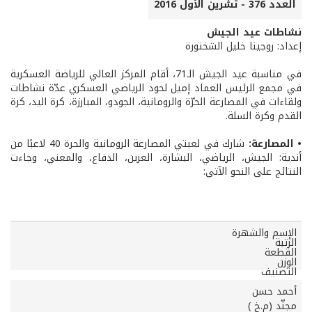
العدد 376 - تشرين الأول 2016
نشاطات عيد الجيش
إعداد: روجينا خليل الشختورة
في مناسبة عيد الجيش الـ71، أقام المركز العالي للرياضة العسكرية
في مجمع الرئيس العماد إميل لحود الرياضي العسكري عدّة نشاطات
ولقاءات في المصارعة الحرّة والرومانية، الجودو، المبارزة، كرة اليد، كرة
القدم وكرة السلة.
• المصارعة:
شارك في لعبتي المصارعة الرومانية والحرة 40 لاعبًا من
أندية: الجيش، الرياضي، البشارة، العرين، الدفاع، والمعني، وجاءت
النتائج على النحو الآتي:
المصارعة
الإسم والشهرة
الرتبة
الحرة
القطعة
الوزن
التصنيف
أحمد حسن
مجنّد (م.خ )