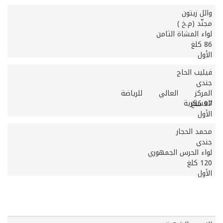
وائل زيتون
مجنّد (م.خ )
لواء المشاة الثامن
86 كلغ
الأول
فيليب الحاج
جندي
المركز العالي للرياضة
العسكرية
97 كلغ
الأول
محمد الحجار
جندي
لواء الحرس الجمهوري
120 كلغ
الأول