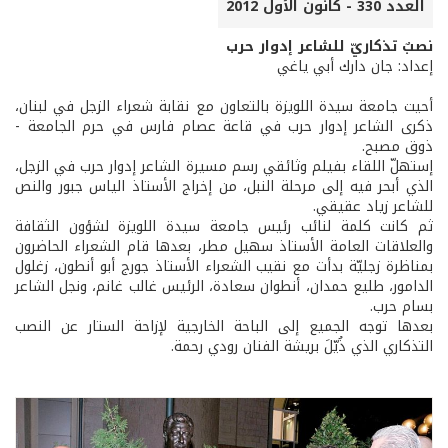
العدد 330 - كانون الأول 2012
نصبٌ تذكاريّ للشاعر إدوار حرب
إعداد: جان دارك أبي ياغي
أحيت جامعة سيدة اللويزة بالتعاون مع نقابة شعراء الزجل في لبنان،
ذكرى الشاعر إدوار حرب في قاعة عصام فارس في حرم الجامعة -
ذوق مصبح.
إستهلّ اللقاء بفيلم وثائقي رسم مسيرة الشاعر إدوار حرب في الزجل،
الذي أبحر فيه إلى مرحلة النبل، من إخراج الأستاذ الياس جبور والنص
للشاعر زياد عقيقي.
ثم كانت كلمة لنائب رئيس جامعة سيدة اللويزة لشؤون الثقافة
والعلاقات العامة الأستاذ سهيل مطر، بعدها قام الشعراء الحاضرون
بمناظرة زجليّة بدأت مع نقيب الشعراء الأستاذ جورج أبو أنطون، زغلول
الدامور، طليع حمدان، أنطوان سعادة، الرئيس غالب غانم، ونجل الشاعر
بسام حرب.
بعدها توجه الجميع إلى الباحة الخارجية لإزاحة الستار عن النصب
التذكاري الذي ذُيّلَ بريشة الفنان رودي رحمة.