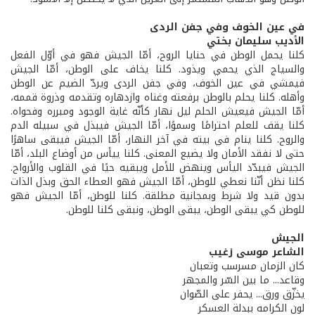
في عين الخوف وفي جفن الردى
الأديب سليمان بختي
كلنا يحمل الوطن في حنايا الروح، أمّا الجيش فهو في أوّل الفعل
والسياج الذي يحمي ويذود. كلنا يخاف على الوطن، أمّا الجيش
فيمشي في عين الخوف، وفي جفن الردى ويردّ الضيم عن الوطن
وأهله. كلنا يحلم بالوطن برفعته وغناه وازدهاره وتقدمه وذروة قممه،
أمّا الجيش فيعيش الحلم ليل نهار كأنّه غاية الوجود ومبرره وفحواه.
كلنا يقف للعلم احترامًا وسموًا، أمّا الجيش فيبذل في سبيله الدم
والروح. كلنا ينام في بيته في آخر النهار، أمّا الجيش فيبقى ساهرًا
حتى لا نفقد الأمان ولا يضيع المعنى. كلنا ييأس من أوضاع البلد، أمّا
الجيش فيبدّد اليأس وينهض للأمل ويبقيه حيًا في القلوب والأرواح.
كلنا نظن أنّنا نعطي للوطن، أمّا الجيش فهو العطاء الحق وبذل الذات
بدون قيد ولا شرط وبمجانية مطلقة. كلنا للوطن، أمّا الجيش فهو
للوطن كي يبقى الوطن، يبقى الوطن، ونبقى كلنا للوطن.
الجيش
الشاعر موسى زغيب
كان الزمان مسرسب وتعبان
وقاعد... ما بين السّر والمجهر
يخزّق ورق... يحفر على الصّوان
لون الكرامه ببدلة العسكر