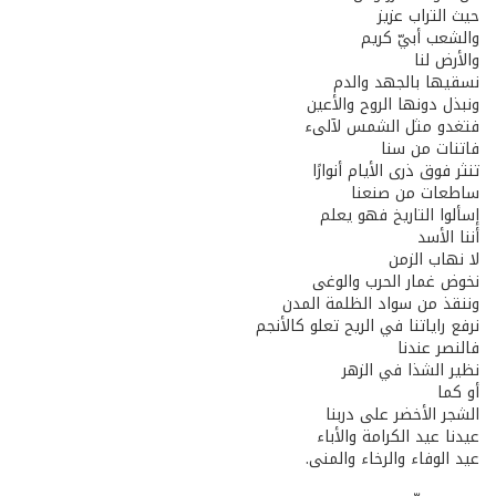
حيث التراب عزيز
والشعب أبيّ كريم
والأرض لنا
نسقيها بالجهد والدم
ونبذل دونها الروح والأعين
فتغدو مثل الشمس لآلىء
فاتنات من سنا
تنثر فوق ذرى الأيام أنوارًا
ساطعات من صنعنا
إسألوا التاريخ فهو يعلم
أننا الأسد
لا نهاب الزمن
نخوض غمار الحرب والوغى
وننقذ من سواد الظلمة المدن
نرفع راياتنا في الريح تعلو كالأنجم
فالنصر عندنا
نظير الشذا في الزهر
أو كما
الشجر الأخضر على دربنا
عيدنا عيد الكرامة والأباء
عيد الوفاء والرخاء والمنى.