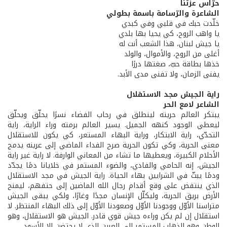
حرّاس عزّتنا
الشاعرة والرّسامة باسمة بطولي
خلّدت حبك في قلبي وفي كبدي
يا واهب الروح، كي يحيا بها بلدي
يا جيش لبنان، هذا الشعب أنت له
أغلى من الروح، والأموال، والولد
خذها بطاقة حبّ، صغتها دررًا
يفنى الزمان، ولا تفنى مدى الأبد.
راية الجيش مجد الاستقلال
الشاعر لامع الحر
يبتكر العالم حريته لينطلق في رحاب الفضاء نسرًا يحلّق ويحلّق
ليعطي الوجود كنهه الجميل. يسير العالم برمته وراء الراية، راية
التحدّي، راية الابتكار، وراية البهاء المستعر، كي يكون للاستقلال
معنى الحرية، وكي تكون الحرية صرح الفداء الماضي إلى عرينه يدمج
الأحلام الكبيرة، ويعطيها ما تشاء من المعاني الوارفة. لا راية غير راية
الجيش، إنه الحامي والفادي، والضوء المستمر في خلايانا دمًا يجدّد
ودمًا يبثّ في الشرايين بهاء الحياة. راية الجيش في مجد الاستقلال
الذي ينتفض على وقع أقدام رجال الله الماضين إلى حتفهم، ليمنح
الأرض بريق الحرية، وليكلّل الإنسان مجدًا وغارًا، ولكي يبقى الجيش
متراسنا الأوّل ووجودنا الأوّل وصعودنا الأوّل إلى ذلك البهاء المنتظر. لا
استقلال إن لم يكن وراءه جيش قوي قادر. الجيش هو الاستقلال، وهو
الوطن وهو الذهاب المستمر إلى العرين الذي لا يحتضن إلا الأسود.