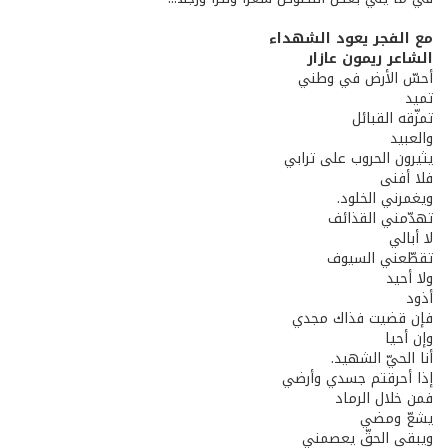
مع الفجر يعود الشهداء
الشاعر ريمون عازار
أحسّ الأرض في وطني
تميد
تمزّقه القبائل
والعبيد
يثيرون الحروب على ترابي
فلا أفنى
ويغمرني الخلود.
تهدّمني القذائف
لا أبالي
تقطّعني السيوف
ولا أحيد
أذود
فإن قضيت فذاك مجدي
وإن أحيا
أنا الحيّ الشهيد.
إذا أحرقتم جسدي وأرضي
فمن خلال الرماد
يشعّ ومضي
ويبقى الحقّ يعصمني