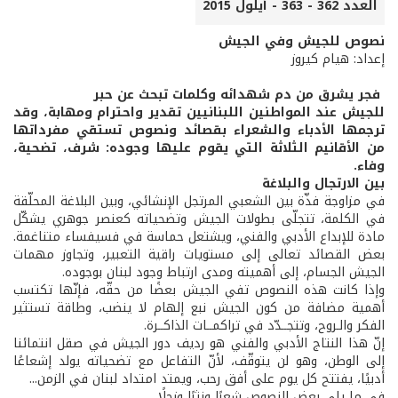
العدد 362 - 363 - أيلول 2015
نصوص للجيش وفي الجيش
إعداد: هيام كيروز
فجر يشرق من دم شهدائه وكلمات تبحث عن حبر
للجيش عند المواطنين اللبنانيين تقدير واحترام ومهابة، وقد
ترجمها الأدباء والشعراء بقصائد ونصوص تستقي مفرداتها
من الأقانيم الثلاثة التي يقوم عليها وجوده: شرف، تضحية،
وفاء.
بين الارتجال والبلاغة
في مزاوجة فذّة بين الشعبي المرتجل الإنشائي، وبين البلاغة المحلّقة
في الكلمة، تتجلّى بطولات الجيش وتضحياته كعنصر جوهري يشكّل
مادة للإبداع الأدبي والفني، ويشتعل حماسة في فسيفساء متناغمة.
بعض القصائد تعالى إلى مستويات راقية التعبير، وتجاوز مهمات
الجيش الجسام، إلى أهميته ومدى ارتباط وجود لبنان بوجوده.
وإذا كانت هذه النصوص تفي الجيش بعضًا من حقّه، فإنّها تكتسب
أهمية مضافة من كون الجيش نبع إلهام لا ينضب، وطاقة تستثير
الفكر والـروح، وتتجــدّد في تراكمــات الذاكــرة.
إنّ هذا النتاج الأدبي والفني هو رديف دور الجيش في صقل انتمائنا
إلى الوطن، وهو لن يتوقّف، لأنّ التفاعل مع تضحياته يولد إشعاعًا
أدبيًا، يفتتح كل يوم على أفق رحب، ويمتد امتداد لبنان في الزمن...
في ما يلي بعض النصوص شعرًا ونثرًا وزجلًا...