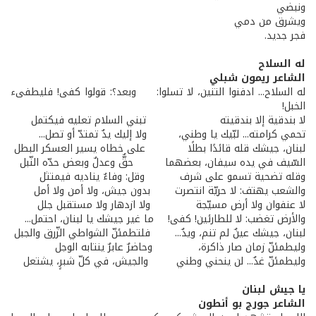
ونبضي
ويشرق من دمي
فجر جديد.
له السلاح
الشاعر ريمون شبلي
له السلاح... ادفنوا التنين، لا تسلوا: وبعد؟: قولوا كفى! فليطفىء
الخبل!
لا بندقية إلا بندقيته تبني السلام تعليه فيكتمل
تحمي كرامته... لبّيك يا وطني، ولا إليك يدٌ تمتدّ أو تصل...
لبنان، جيشك قله قائدًا بطلًا على خطاه يسير العسكر البطل
السّيف في يده سيفان، بعضهما حقٌّ وعدلٌ وبعض حدّه النّبل
وقله تضحية تسمو على شرف وقل: وفاءٌ يناديه فيمتثل
والشعب يهتف: لا حريّة انتصرت بدون جيش، ولا أمن ولا أمل
لا عنفوان ولا أرض مسيّجة ولا ازدهار ولا مستقبل جلل
والأرض تغضب: لا للطارئين! كفى! ما غير جيشك يا لبنان، احتمل...
لبنان، جيشك عينٌ لم تنم، ويدٌ... فلتطمئنّ الشواطي الزّرق والجبل
وليطمئنّ زمان صار ذاكرة، وحاضرٌ عابرٌ ينتابه الوجل
وليطمئنّ غدٌ... لن ينحني وطني والجيش، في كلّ شبرٍ، يشتعل
يا جيش لبنان
الشاعر جورج بو أنطون