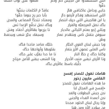
اللي استشهدوا من الجيش كم وكم طلعوا على بواب السما
دقّوا
جايي وحامل عاكتافي همّ عاقدّ مَ الكلمات يتنتّوا
اللي استشهد وقدّم لأرضو دمّ بأيا حبر رح ينوفا حقّو؟
يا ابن هالجيش اللي دربك انتصار ومعتاد تتحدّا المصاعب والمحن
بدّك تضل المرجعيّه والقرار وبدّك تضل تدفّع الإعدا ثمن
ويللي إجو بعتم الليالي عالديار تا يزرعوا بهالأرض أحقاد وفتن
سيوفن بتقتل ناس وبتهدم عمار وسيفك بحرّر شعب وبيحفظ
وطن
ويا جيش لبنان القوي الجبّار خليّك صامد ماحدا قدّك
ناس العلى غصون الأرز بتغار بقلوبها وأرواحها حدّك
وكلنا حدّك ع خطّ النار تا ما حدا يقرّب على حدّك
وتا الأرض تبقى منبت الأحرار وتا الشعب يبقى للأمن مرتاح
خلّيك باسط عالأرض يدّك
هامات تقول للصخر إفسح
القاضي مارون زخور
ما هذه الهامات تقول للصخر:
«إفسح في المجال لنا
نحن جيش البطولات والغد
نحن أعمدة الفداء والجنى
وإنا رجال لبنان الخلود مجدنا
من سؤدد الأرز ومن هنا