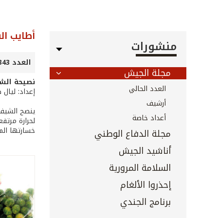
أطايب ا
منشورات
العدد 343 - كانون الثاني 2014
مجلة الجيش
نصيحة الش
العدد الحالي
إعداد: ليال 
أرشيف
ينصح الشيف ر
أعداد خاصة
لحرارة مرتفع
خسارتها الم
مجلة الدفاع الوطني
أناشيد الجيش
السلامة المرورية
إحذروا الألغام
برنامج الجندي