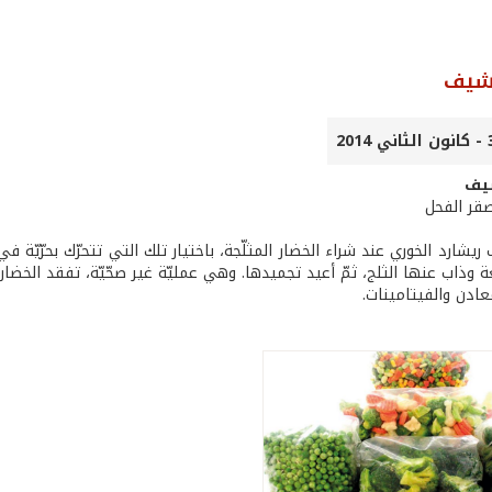
لشيف
يف
صقر الفحل
يشارد الخوري عند شراء الخضار المثلّجة، باختيار تلك التي تتحرّك بحرّيّة 
ة وذاب عنها الثلج، ثمّ أعيد تجميدها. وهي عمليّة غير صحّيّة، تفقد الخضار 
عادن والفيتامينات.