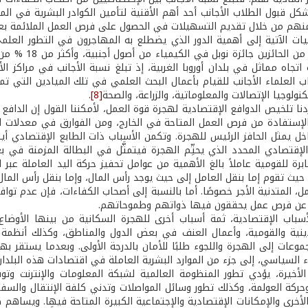
شكل قبول الطلاب الأجانب أحد أهم الأقنية لتأمين الكوادر البشرية في ال
نهم من خلال تقديم التسهيلات في الحصول على فرص العمل الملائمة بع
فيها 32 % من 
 العلماء الأجانب للقيام بأعمال البحث العلمي في تلك الميادين التي تمار
ولوجيا الإتصالات والمعلوماتية، والزراعة، والصحة
[8]
.
ردنا تلخيص الدوافع الإقتصادية لهجرة قوة العمل، لأمكننا القول إن الدا
لإستفادة من فرص العمل المتاحة في الخارج، ومن الفوارق في معدلات الأ
خل يمثل الحافز الرئيس للهجرة. وتكمن الأسباب ذات الطابع الإقتصادي أي
الإقتصادي المحدد الذي يحتِّم الهجرة فيتمثَّل في البطالة المزمنة في 
ابرة للقومية عاملاً بالغ الأهمية من عوامل تحفيز حركة اليد العاملة عب
 حيث تقوم إما بنقل العامل إلى حيث يوجد رأس المال، وإما بنقل رأس الما
ل، المتدنية الأجر خصوصًا. أما بالنسبة إلى أصحاب الكفاءات، فإن عدم ت
ا عن فرص عمل يحققون فيها ذواتهم وطموحاتهم.
أسباب الإقتصادية، ثمة أسباب أخرى للهجرة السكانية من بينها الأوضاع ا
دينية والقومية، وأعمال العنف في بعض الدول والمناطق، وكذلك أنظمة 
جموعات إلى الهجرة واللجوء طلبًا للأمان بالدرجة الأولى. وبعدما يستقر به
وء السياسي، إلى جزء من الموارد البشرية العاملة في اقتصادات هذه البلد
الأخيرة، يؤدي تطور المنظومة العالمية لشبكة المعلومات والإنترنت وتو
حركة العولمة، وكذلك تطور وسائل المواصلات وتدني كلفة الإنتقال والسفر 
الأخرى والإمكانات الإقتصادية والإجتماعية الكبيرة المتاحة فيها. ويساه