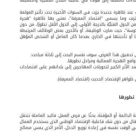
ءات بالنسبة إلى هؤلاء في غالبية البلدن الفقيرة والضعيفة
 عند ظاهرة جديدة برزت في السنوات الأخيرة تحت تأثير العولمة
لإنترنت وما يسمى "اقتصاد المعرفة"، نعني بها ظاهرة "هجرة
، والمقصود هو هجرة الوظائف من الدول الغنيَّة بالدرجة الأولى، إلى الدول الأقل تطورًا، من دون
وسة"، حيث صارت الوظيفة، أو بالأحرى بعض الوظائف المرتبطة
ا أو تأديتها في الخارج، بعدما كان العامل أو الشخص المؤهل
ى تحقيق هذا الغرض، سوف نقسم البحث إلى ثلاثة مباحث:
افع الهجرة العمالية ومراحل تطورها.
ند الأثر الكبير لتحويلات المهاجرين إلى بلدانهم على اقتصادات
واهر الإقتصاد الحديث (اقتصاد المعرفة).
 تطورها
 الدائمة أو المؤقتة، بحثًا عن فرص العمل. فاليد العاملة تنتقل
نتقال من دون شك فاعلية الإقتصاد الوطني الذي يستخدم العمال
 في الوقت نفسه في إعادة توزيع الدخل، الأمر الذي يمس مصالح