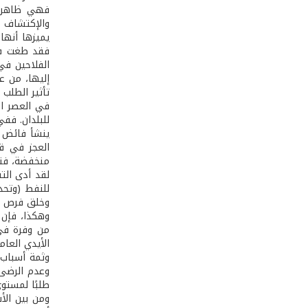
فهي ظاهرة ا
والإكتشاف م
يميزها أنها
فقد طغت في 
الفلاحين في
إليها، من ع
تأثير الطلب 
في العصر الح
للبلدان. فف
ينشأ فائض ف
العجز في قو
منخفضة، فتص
لقد أدى الت
للنفط (وتحدي
وخلق فرص عم
وهكذا، فإن 
من وفرة في 
الأيدي العام
وثمة أسباب 
وعدم الرضى 
طلبًا لمستو
ومن بين الأ