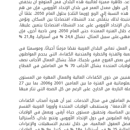
عد، ظاهرة مميزة لغالبية هذه البلدان. فمن المتوقع أن ينخفض
تحاد الأوروبي خلال السنوات الخمسين القادمة بنسبة 12 %. ونظرًا إلى طول معدل العمر في بلدان الإتحاد الأوروبي، فإن من هم
في عمر يزيد على 65 عامًا يشكلون اليوم سدس السكان فيها، ومن المتوقع أن تصل هذه النسبة إلى الربع (وربما الثلث) بحلول العام 2050، علمًا أن
نتيجة لذلك يتقلَّص عدد النشطاء اقتصاديًا بين السكان. وتؤمن
ان الإتحاد الأوروبي على عدد النشطاء اقتصاديًا يتعين عليها،
حسب توقعات الأمم الأمم المتحدة، أن تستقبل 1,4 مليون شخص مهاجر سنويًا، وذلك خلال الفترة الممتدة حتى العام 2050. ومن ناحية أخرى، فإن
نسبة العمال الأجانب تشكل نسبة عالية من العاملين في العديد من الدول المتقدمة، فهي،على سبيل المثال، تشكل 24,6 % في أستراليا، و21,8 %
مل، تعاني البلدان الغربية نقصًا مزمنًا أحيانًا، وموسميًا في
صعبة والقذرة والخطرة والمتدنية الكفاءة، التي يحجم المواطنون
 في بعض الفروع. ففي بلجيكا، مثلاً، يشكل العمال الأجانب نصف
عدد عمال المناجم، وفي سويسرا يبلغ الأجانب 40 % من مجموع عمال البناء، وفي الولايات المتحدة يشكل الأجانب 70 % من العاملين في القطاع
يين من ذوي الكفاءات العالية والعمال المهرة من المستوى
المتوسط. ففي أستراليا، مثلاً، قُدر النقص في الإختصاصيين في ميدان تكنولوجيا المعلوماتية في الفترة ما بين العامين 2001 و2006، بما بين 27
ة النازحة من الخارج، على الرغم من كل الضجة التي تثار فيها
يهم العاملون في مجال الخدمات. غير أن هجرة أصحاب الكفاءات
الأدمغة". وتستقطب الولايات المتحدة وأوروبا الغربية القسم
دين المناسبة، وتحقيق مستوى حياة أرقى. ويعمل في الولايات
عددهم قرابة المليونين في دول الإتحاد الأوروبي. وتتبع بلدان، كأستراليا
ضل العقول العالمية، من خلال تقديم التسهيلات والإغراءات
المادية وغير المادية لهم. فتبلغ نسبة الأجانب بين الإختصاصيين من أصحاب الكفاءات العالية 25 % في أستراليا، و18 % في كندا، و9 % في الولايات