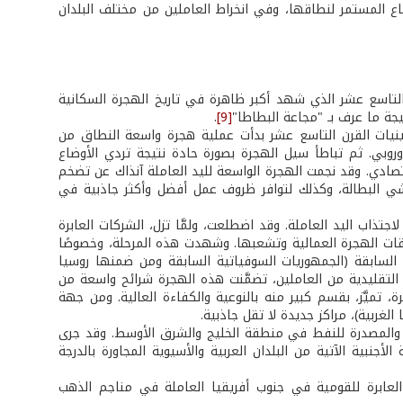
اع المستمر لنطاقها، وفي انخراط العاملين من مختلف البلدان
التاسع عشر الذي شهد أكبر ظاهرة في تاريخ الهجرة السكانية
يجة ما عرف بـ "مجاعة البطاطا"
[9]
.
نينيات القرن التاسع عشر بدأت عملية هجرة واسعة النطاق من
لأوروبي. ثم تباطأ سيل الهجرة بصورة حادة نتيجة تردي الأوضاع
صادي. وقد نجمت الهجرة الواسعة لليد العاملة آنذاك عن تضخم
شي البطالة، وكذلك لتوافر ظروف عمل أفضل وأكثر جاذبية في
جتذاب اليد العاملة. وقد اضطلعت، ولمَّا تزل، الشركات العابرة
فقات الهجرة العمالية وتشعبها. وشهدت هذه المرحلة، وخصوصًا
السابقة (الجمهوريات السوفياتية السابقة ومن ضمنها روسيا
ات التقليدية من العاملين، تضمَّنت هذه الهجرة شرائح واسعة من
، تميَّز، بقسم كبير منه بالنوعية والكفاءة العالية. ومن جهة
الغربية)، مراكز جديدة لا تقل جاذبية.
تجة والمصدرة للنفط في منطقة الخليج والشرق الأوسط. وقد جرى
جنبية الآتية من البلدان العربية والأسيوية المجاورة بالدرجة
 العابرة للقومية في جنوب أفريقيا العاملة في مناجم الذهب