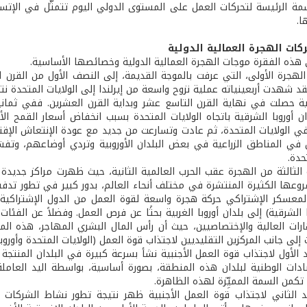
سمة الرئيسة لتحركات العمل على المستوى الدولي اليوم تتمثَّل في الإتس
ا.
هذه الفقرة موجات الهجرة العمالية الدولية وخصائصها الأساسية.
لهجرة الأولى، التي عرفت بالموجة القديمة، إلى النصف الأول من القرن 
د شهدت أربعينياته عملية نزوح واسعة من إيرلندا إلى الولايات المتحدة نت
نية حصلت في نهاية القرن التاسع عشر وبداية القرن العشرين. ففي ثما
دان أوروبا الشرقية باتجاه الولايات المتحدة بسبب انخفاض أسعار القمح ا
في الولايات المتحدة، ثم عادت وتسارعت من جديد مع عودة الإنتعاش الإقت
في المناطق الزراعية في بعض البلدان الأوروبية وتردي أوضاعهم، وتف
حدة.
الثالثة من الهجرة عقب الحرب العالمية الثانية، حيث ظهرت مراكز جديدة لا
روعها الكثيرة المنتشرة في مختلف أنحاء العالم، بدور كبير في تطور تد
معسكر الإشتراكي حركة هجرة واسعة لقوة العمل من الدول الإشتراكية 
ا الشرقية) إلى بلدان أوروبا الغربية بحثًا عن فرص العمل. وفضلاً عن الفئ
رات العالية والإختصاصيين، حيث أن رأس المال البشري المهاجر، هذه المرة
لى جانب المركزين التقليديين لاجتذاب قوة العمل (الولايات المتحدة وأوروبا 
يد الأول لاجتذاب قوة العمل الأجنبية نشأ بسرعة كبيرة في البلدان المن
دات الوطنية لبلدان هذه المنطقة، بصورة أساسية، بواسطة اليد العاملة الأ
 تكمن السمة المميِّزة لهذه الظاهرة.
يد الثاني لاجتذاب قوة العمل الأجنبية ظهر نتيجة تطور نشاط الشركات