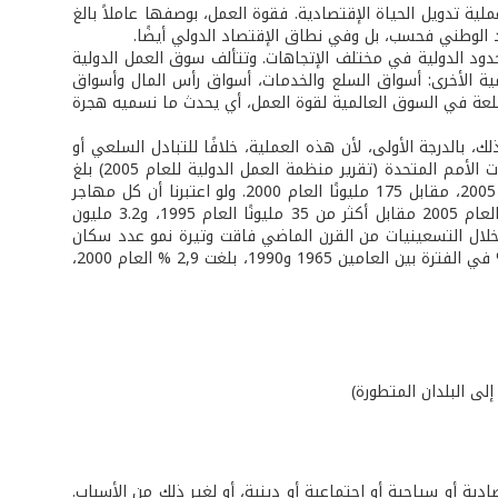
ية تدويل الحياة الإقتصادية. فقوة العمل، بوصفها عاملاً بالغ
د الوطني فحسب، بل وفي نطاق الإقتصاد الدولي أيضًا.
دود الدولية في مختلف الإتجاهات. وتتألف سوق العمل الدولية
لمية الأخرى: أسواق السلع والخدمات، أسواق رأس المال وأسواق
سلعة في السوق العالمية لقوة العمل، أي يحدث ما نسميه هجرة
لك، بالدرجة الأولى، لأن هذه العملية، خلافًا للتبادل السلعي أو
لحركة رأس المال على الصعيد الدولي، تشكل مجالاً ينخرط فيه البشر. فوفقًا لمعطيات الأمم المتحدة (تقرير منظمة العمل الدولية للعام 2005) بلغ
عدد الذين يعيشون خارج حدود مواطنهم الأصلية في العالم 186 مليون شخص العام 2005، مقابل 175 مليونًا العام 2000. ولو اعتبرنا أن كل مهاجر
يعيل ثلاثة أشخاص في المتوسط، فيكون عدد العاملين المهاجرين يفوق 60 مليونًا العام 2005 مقابل أكثر من 35 مليونًا العام 1995، و3.2 مليون
مهاجرين خلال التسعينيات من القرن الماضي فاقت وتيرة نمو عدد سكان
العالم. وكانت النتيجة أن نسبة المهاجرين بين عدد سكان الكوكب، والتي كانت تبلغ 2 % في الفترة بين العامين 1965 و1990، بلغت 2,9 % العام 2000،
لى البلدان المتطورة)
ية أو سياحية أو اجتماعية أو دينية، أو لغير ذلك من الأسباب.