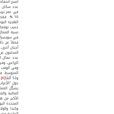
أصبح انخفاض
10 % فقط ممن لهم من العمر ما بين 65 و69 عامًا يبقون في ميدان العمل
الهجرة اليوم
في سويسرا، و19,9 % في كندا، و15,3 % في الولاي
فضلاً عن ذلك
أحيان أخرى، 
المحليون عن
الزراعي، وفي فرنسا يشكلون
وفي الوقت ن
و52 ألفًا
[6]
.
حول "الأغراب
يشكِّل العم
العالية وال
الأكبر من ه
وكندا والول