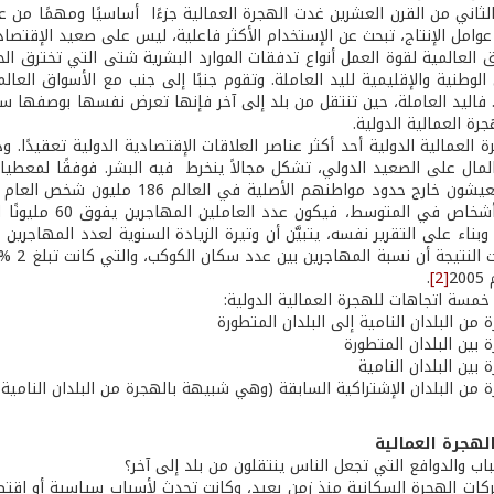
اني من القرن العشرين غدت الهجرة العمالية جزءًا أساسيًا ومهمًا من عمل
عوامل الإنتاج، تبحث عن الإستخدام الأكثر فاعلية، ليس على صعيد الإقتصا
العالمية لقوة العمل أنواع تدفقات الموارد البشرية شتى التي تخترق الح
الوطنية والإقليمية لليد العاملة. وتقوم جنبًا إلى جنب مع الأسواق العا
. فاليد العاملة، حين تنتقل من بلد إلى آخر فإنها تعرض نفسها بوصفها 
جرة العمالية الدولية.
ة العمالية الدولية أحد أكثر عناصر العلاقات الإقتصادية الدولية تعقيدًا. وذ
لعام 1960. وبناء على التقرير نفسه، يتبيَّن أن وتيرة الزيادة السنوية لعدد ال
.
[2]
خمسة اتجاهات للهجرة العمالية الدولية:
 من البلدان النامية إلى البلدان المتطورة
 بين البلدان المتطورة
 بين البلدان النامية
 من البلدان الإشتراكية السابقة (وهي شبيهة بالهجرة من البلدان النامية إ
اب والدوافع التي تجعل الناس ينتقلون من بلد إلى آخر؟
كات الهجرة السكانية منذ زمن بعيد، وكانت تحدث لأسباب سياسية أو اقتصاد