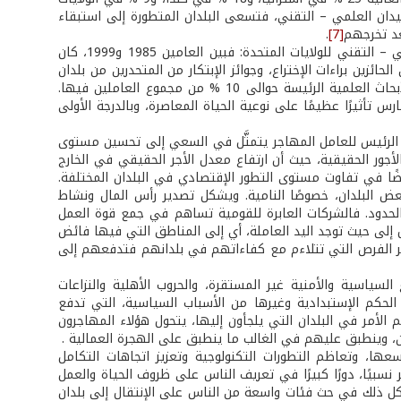
ميدان العلمي – التقني، فتسعى البلدان المتطورة إلى استبقاء
د تخرجهم
[7]
.
تشير المعطيات الآتية إلى أهمية الدور الذي يضطلع به المهاجرون في التطور العلمي – التقني للولايات المتحدة: فبين العامين 1985 و1999، كان
الحائزين جائزة نوبل في الكيمياء من أصول أجنبية، وأكثر من 18 % من الحائزين براءات الإختراع، وجوائز الإبتكار من المتحدرين من بلدان
أجنبية. وثمة اتجاه مماثل في بلدان أوروبا الغربية، إذ تبلغ نسبة الأجانب في مراكز الأبحاث العلمية الرئيسة حوالى 10 % من مجموع العاملين فيها.
س تأثيرًا عظيمًا على نوعية الحياة المعاصرة، وبالدرجة الأولى
فع الرئيس للعامل المهاجر يتمثَّل في السعي إلى تحسين مستوى
جور الحقيقية، حيث أن ارتفاع معدل الأجر الحقيقي في الخارج
ضًا في تفاوت مستوى التطور الإقتصادي في البلدان المختلفة.
بعض البلدان، خصوصًا النامية. ويشكل تصدير رأس المال ونشاط
ر الحدود. فالشركات العابرة للقومية تساهم في جمع قوة العمل
ل إلى حيث توجد اليد العاملة، أي إلى المناطق التي فيها فائض
وافر الفرص التي تتلاءم مع كفاءاتهم في بلدانهم فتدفعهم إلى
لسياسية والأمنية غير المستقرة، والحروب الأهلية والنزاعات
الحكم الإستبدادية وغيرها من الأسباب السياسية، التي تدفع
م الأمر في البلدان التي يلجأون إليها، يتحول هؤلاء المهاجرون
ان، وينطبق عليهم في الغالب ما ينطبق على الهجرة العمالية .
سعها، وتعاظم التطورات التكنولوجية وتعزيز اتجاهات التكامل
نسبيًا، دورًا كبيرًا في تعريف الناس على ظروف الحياة والعمل
م كل ذلك في حث فئات واسعة من الناس على الإنتقال إلى بلدان