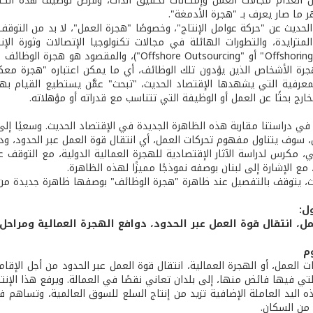
ثل انعدام مجالات العمل وإمكانات تحقيق الذات، وفرص توظيف هذه الكفا
 ما صار يعرف بـ "هجرة الأدمغة".
الحديث عن "حركة عوامل الإنتاج"، وخصوصًا "هجرة العمل"، لا بد من التوقف
المتزايدة، والتطورات الهائلة في مجالات تكنولوجيا الإتصالات وثورة ا
الوظائف" ("Offshoring" أو "Offshore Outsourcing")
جرة الأشخاص الذين يؤدون تلك الوظائف، أي ما يمكن اعتباره "هجرة معك
لمعرفية التي يشهدها الإقتصاد الحديث، "تبحث" عمَّن يستطيع القيام به
خارج بحثًا عن العمل أو الوظيفة التي تتناسب مع قدراته أو مؤهلاته.
ي دراستنا مقاربة هذه الظاهرة الجديدة في الإقتصاد الحديث. وسعيًا إل
ل، سوف يتناول مفهوم تحركات العمل، أي انتقال قوة العمل عبر الحدود، ودو
ي، مكرس لدراسة الآثار الإقتصادية للهجرة العمالية الدولية، مع التوقف ع
 مع الإشارة إلى لبنان بوصفه نموذجًا مميزًا لهذه الظاهرة.
لث، يتوقف بالتفصيل عند ظاهرة "هجرة الوظائف" بوصفها ظاهرة جديدة من ظ
ل:
مل، انتقال قوة العمل عبر الحدود، دوافع الهجرة العمالية ومراحل
ت العمل، أو الهجرة العمالية، انتقال قوة العمل عبر الحدود من أجل الإقامة
التي فيها فائض منها، إلى بلدان تعاني نقصًا في العمالة. ويرفع هذا الإ
ذه اليد العاملة الإضافية تزيد من إنتاج السلع للسوق العالمية، وتساهم
من السكان.