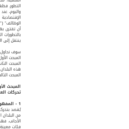
العلميةً، م
التطور. فظهر
واليوم، عند 
الإقتصادية 
أن تقترن به
بالتطورات ا
ينتقل إلى ال
سوف نحاول ف
المبحث الأو
المبحث الثان
هذه البلدان،
المبحث الثا
المبحث الأو
تحركات الع
1 - المفهوم
يُقصد بتحركا
من البلدان 
الأجانب. فه
فئات معينة 