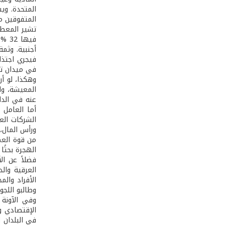
المتحدة. وي
المتفوقين م
فيجري اجتذاب
في ميدان تكن
وهكذا، لو أ
المعيشة، وا
عنه في الدا
أما العامل 
الشركات الع
ورأس المال،
من قوة العم
الهجرة بحثً
فضلاً عن ال
العرقية وال
الأفراد والم
وطالبو اللج
وفي الآونة 
الإقتصادي و
في البلدان 