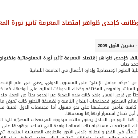
ظائف كإحدى ظواهر إقتصاد المعرفة تأثير ثورة المع
ئف كإحدى ظواهر إقتصاد المعرفة تأثير ثورة المعلوماتية وتكنولوج
حمد دياب
ة العلوم الإقتصادية وإدارة الأعمال في الجامعة اللبنانية
عن "حركة عوامل الإنتاج" على المستوى الدولي، يعني في علم الإقتصاد ت
 المباشر والقروض المختلفة وكذلك التحويلات المالية على أنواعها، كما كا
حثاً عن فرص العمل. ولقد كانت هذه الهجرة عبر الحدود بحثاً عن العمل من
عالم المتطور. فمجتمعات البلدان النامية والضعيفة التطور كانت تعرض ما 
 كافية لتأمين معيشتها على نحو مقبول. أما مجتمعات الدول الغنية فتعا
 أجل ضمان استمرار ازدهارها وتقدمها.
أن هذا النوع من التبادل يحقق فائدة مزدوجة للمجتمعات المصدِّرة لليد ا
ذلك للمجتمعات مستقبلة تلك العمالة الوافدة التي تساعد بجهودها على ا
تمثَّل في الفقر والبطالة وتدني الأجور والظروف المعيشية المتردية، ثم