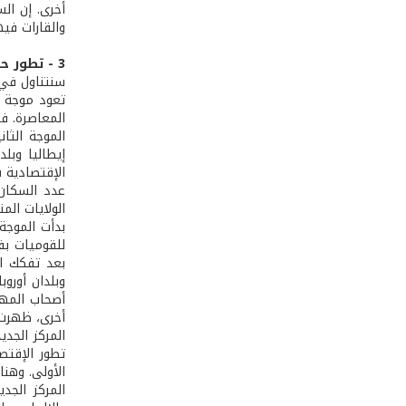
أخرى. إن ال
والقارات فيه
3 - تطور حركات الهجرة العمالية الدولية
سنتناول في 
تعود موجة ا
المعاصرة. فق
الموجة الثا
إيطاليا وبل
الإقتصادية 
عدد السكان 
الولايات المت
بدأت الموجة 
للقوميات بف
بعد تفكك ال
وبلدان أوروب
أصحاب المها
أخرى، ظهرت إ
المركز الجد
تطور الإقتصا
الأولى. وهنا
المركز الجد