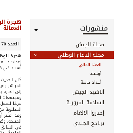
هجرة الو
منشورات
العمالة
مجلة الجيش
العدد 70 - تشرين الأول 2009
مجلة الدفاع الوطني
هجرة الوظا
إعداد: د . م
العدد الحالي
أستاذ في كلي
أرشيف
كان الحديث 
أعداد خاصة
المباشر وغير
أناشيد الجيش
إلى الخارج ب
ومجتمعات ال
السلامة المرورية
فرصًا للعمل
المطلوبة من
إحذروا الألغام
وقد اعتُبر 
المنتجة، وك
برنامج الجندي
في السابق ت