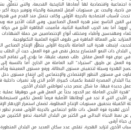
جتماعية واقتصادية لها أبعادها التاريخية القديمة، والتي تتعلَّق بشك
ن ناحية، والبحث عن مستويات أفضل للمعيشة والحياة وتوفير درجة أكبر من
 تحدث لأسباب اقتصادية بالدرجة الأولى. وكانت تتمثل منذ القدم في هجرة 
القرن التاسع عشر هجرة العمال الصناعيين، وفي الثلث الأخير منه وبدا
 أوروبا. أما بعد الحرب العالمية الثانية، فأصبحت الظاهرة الأبرز في حر
لماء ومهندسين وأطباء ومختلف أنواع الإختصاصيين من حملة الشهادات ا
المتزايد على العمالة الماهرة في ظروف الثورة العلمية التكنولوجية.
ديث، ارتبطت هجرة اليد العاملة بالدرجة الأولى بتطوُّر الإنتاج الصناعي 
ي البلدان ذات النمو المتسارع يحصل نقص في قوة العمل، حيث أن الطلب ي
ي عرض قوة العمل مقابل طلب ضعيف عليها، ما يؤدي إلى تفاقم البطالة.
ة العمل عن طريق "استيراد" اليد العاملة من الخارج. أما بالنسبة إلى 
بح الهجرة وسيلة لتخفيض مستوى البطالة، ورفع مستوى المعيشة وتأمين م
فاوت في مستوى التطور الإقتصادي والإجتماعي إلى ارتفاع مستوى دخل الفر
دًا البلدان المصدرة للنفط بكميات كبيرة)، الأمر الذي ولّد تغيرات داخلي
ل جديدة فيها، ما شكل عنصر جذب لمواطني البلدان الأخرى.
"هجرة الأيدي العاملة عبر الحدود بحثاً عن العمل هي في جوهرها عملية 
الأيدي التي لا تجد في أوطانها الأصلية فرصاً للعمل تكفي لاستيعابه
لة الكفيلة بتحقيق مستويات الإنتاج المطلوبة، لضمان استمرار الإزدهار ال
أخرى لهجرة قوة العمل، ذات طابع اجتماعي بالدرجة الأولى. فعدم تطور نظ
عن نمط الحياة البدائي في الكثير من البلدان النامية، تدفع الكثيرين م
ى حياة أرقى.
سباب الأخرى لتزايد الهجرة، تقلص عدد سكان العديد من البلدان المتطورة