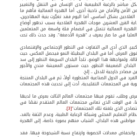
ل مباشر بالرغبة الطبيعية لدى الإنسان في التنقل والتغيير
 الأمن والأمان من ناحية أخرى. أما الهجرة العمالية فأهم ما
الفلاحين بشكل أساسي. أما اليوم فقد تغيَّرت بنية المهاجرين،
ية القرن العشرين موجات الهجرة الفلاحية بسبب تدهور أوضاع
كة الهجرة العمالية تتمثل في انضمام فئة واسعة من المتعلمين
لعليا في ما صار يعرف بـ "هجرة الأدمغة". وقد حدث ذلك تحت
الكبير، الذي أدى الى التفاوت في التطور الإجتماعي والإقتصادي
فوق العرض. أما في البلدان البطيئة النمو فيحصل العكس، حيث
 ولمواجهة هذا الوضع، تلجأ البلدان السريعة التطور إلى سد
البلدان الضعيفة التطور، حيث مستوى المعيشة متدنٍ والأجور
صادر خارجية للدخل .. إلخ.
د في الدول الصناعية المتطورة أولاً، ثم في البلدان المنتجة
ة قوية في المجتمعات التقليدية، أدت إلى تحديث هذه المجتمعات
عرض وطلب، تقوم فيها مجتمعات العالم الثالث بعرض ما لديها
ا، في الوقت الذي تعاني مجتمعات العالم المتقدم نقصًا في
إقتصادي الذي بلغته تلك المجتمعات"
[3]
.
ام التعليم المحلي وشبكة الرعاية الطبية، وعدم الثقة بالغد،
ن مواطني هذه البلدان، الشباب منهم بصورة خاصة، إلى الهجرة
، وانخفاض معدلات الخصوبة وارتفاع نسبة الشيخوخة فيها. فقد