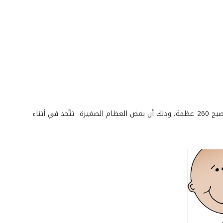
عندما يولد الطفل، يبلغ عدد عظامه الـ 300 عظمة، وعندما يكبر يتقلّص هذا العدد ليصبح 260 عظمة، وذلك أن بعض العظام الصغيرة تتّحد في أثناء