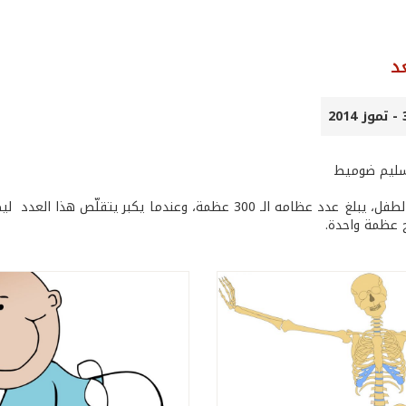
د
 سليم ضوميط
ح عظمة واحدة.