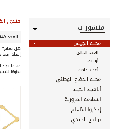
جندي الغ
منشورات
العدد 349 - تموز 2014
مجلة الجيش
هل تعلم؟
العدد الحالي
إعداد: ريما
أرشيف
أعداد خاصة
نموّها لتصب
مجلة الدفاع الوطني
أناشيد الجيش
السلامة المرورية
إحذروا الألغام
برنامج الجندي