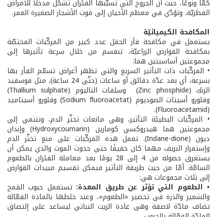
كمًّا ونوعًا، حيث أن الجروح التي تسبّبها الفئران تشكّل مدخلاً للأمراض
الفطريّة، وتؤدّي في معظم الأحيان إلى موت الأشجار الصغيرة العمر.
المكافحة الكيميائيّة
يستعمل في مكافحة فأر الحقل عدد كبير من المركّبات المختصّة
بمكافحة القوارض الزراعيّة، تنقسم من خلال سرعة تأثيرها إلى
مجموعتين أساسيتين هما:
• المركّبات ذات التأثير السريع والتي تظهر أعراض تسمّم الفأر بها
بسرعة، أي بعد عدّة دقائق أو ساعات (حتّى 24 ساعة)، مثل فوسفيد
الزنك (Zinc phosphide) وسلفات التاليوم (Thallium sulphate)
وفلورو أسيتات الصوديوم (Sodium fluoroacetat) وفلورو أسيتاميد
(Fluoroacetamid).
• المركّبات البطيئة التأثير، وهي مانعات تخثّر الدم، وتنتمي إلى
مجموعتين هما هيدروكسي كومارين (Hydroxycoumarin) وإندان
ديون (Indane-dione). تعمل هذه المركّبات على منع تخثّر الدم
وإستمرار النزيف مهما كان خفيفًا حتى حدوث الموت والذي يمكن أن
يستغرق حصوله من 4 إلى 28 يومًا بعد معاملة الفئران بالطعوم
السامّة. أمّا من حيث طريقة التأثير فيمكن تقسيم مبيدات القوارض
إلى ثلاث مجموعات هي:
• الطعوم التي تؤثر عن طريق المعدة:
تستعمل حبوب القمح
والشعير والذرة في تحضير «الطعوم»، وعند خلطها بالمادة الفعّالة
تضاف مادّة لاصقة وهي عادة الزيت النباتي ليساعد على إلتصاق
المادّة الفعّالة بالحبوب.