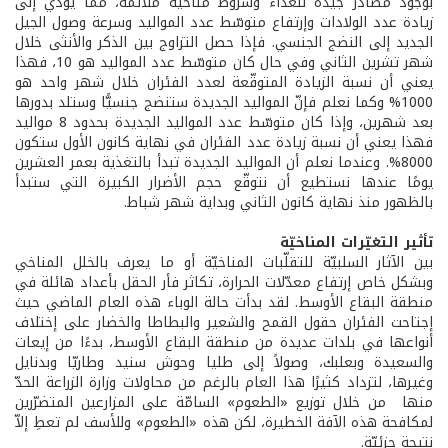
بوجود مصادر جيّدة للغذاء وشروط مناخيّة ملائمة، ممّا يؤدّي إلى
زيادة عدد الولادات وإرتفاع متوسّط عدد المواليد وسرعة وصول الجيل
الجديد إلى النضج الجنسي. فإذا حصل التزاوج بين الذكر والأنثى خلال
شهر تشرين الثاني وفي حال كان متوسّط عدد المواليد هو 10، فهذا
يعني أن نسبة الزيادة المتوقّعة لعدد الفئران خلال شهر واحد هو
1000% وكما نعلم فإنّ المواليد الجديدة ستنضج جنسيًّا وستلد بدورها
بعد شهرين، وإذا كان متوسّط عدد المواليد الجديدة بحدود 8 مواليد
فهذا يعني أن نسبة زيادة عدد الفئران في نهاية كانون الأول ستكون
8000%. وعندما نعلم أن المواليد الجديدة تبدأ بالتغذية بعمر العشرين
يومًا عندها نستطيع أن نتوقّع حجم الأضرار الكبيرة التي ستبدأ
بالظهور منذ نهاية كانون الثاني وبداية شهر شباط.
تأثير التغيّرات المناخيّة
بين الآثار السلبيّة للتقلّبات المناخيّة أو ما يعرف بالخلل المناخي
وبشكل خاص إرتفاع معدّلات الحرارة، تكاثر فأر الحقل بأعداد هائلة في
منطقة البقاع الأوسط. لقد بدأت حالة الوباء هذه العام الماضي حيث
إجتاحت الفئران حقول القمح والشعير والبطاطا والخضار على إختلاف
أنواعها في بلدات عديدة من منطقة البقاع الأوسط، بدءًا من إيعات
والسعيدة وبعلبك، وصولاً إلى طليا وحوش سنيد وطاريّا وبدنايل
وغيرها، لتزداد كثيرًا هذا العام بالرغم من محاولات وزارة الزراعة الحدّ
منها من خلال توزيع «الطعوم» السامّة على المزارعين المتضرّرين
لمكافحة هذه الآفة الخطيرة، لكن هذه «الطعوم» وللأسف لم تعطِ إلاّ
نتيجة جزئيّة.