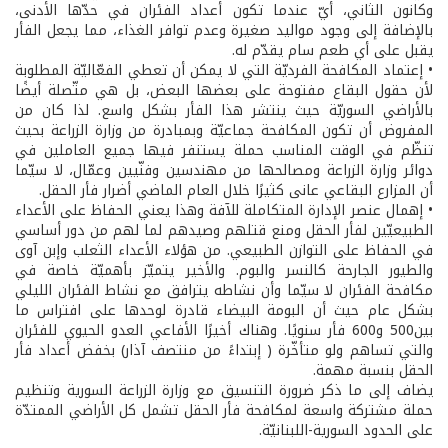
وكانون الثاني، أيّ عندما تكون أعداد الفئران في حدّها الأدنى،
بالإضافة إلى وجود مواليد صغيرة وعدم توافر الغذاء، مما يجعل الفأر
يقبل على أي طعم سام يقدّم له.
• إعتماد المكافحة الفرديّة التي لا يمكن أن تعطي الفعّاليّة المطلوبة
لأن حقول البقاع مفتوحة على بعضها البعض، بل هي متّصلة أيضًا
بالأراضي السوريّة حيث ينتشر هذا الفأر بشكل واسع. لذا كان من
المفروض أن تكون المكافحة جماعيّة وبمبادرة من وزارة الزراعة بحيث
تنظّم في الوقت المناسب حملة يستنفر فيها جميع العاملين في
دوائر وزارة الزراعة ومصالحها من مهندسين وفنّيين وعمّال، لا سيّما
أن المزارع البقاعي عانى كثيرًا خلال العام الماضي أضرار فأر الحقل.
• إهمال عنصر الإدارة المتكاملة للآفة وهذا يعني الحفاظ على الأعداء
الطبيعيّين لفأر الحقل ومنع قتلهم وصيدهم لما لهم من دور أساسي
في الحفاظ على التوازن الطبيعي. من هؤلاء الأعداء الثعلب وإبن آوى
والطيور الجارحة كالنسر والبوم. والأخير يتميّز بأهميّة خاصة في
مكافحة الفئران لا سيّما وأن نشاطه يترافق مع نشاط الفئران الليلي
بشكل عام حيث أن البومة البيضاء قادرة لوحدها على افتراس ما
بين500 و600 فأر سنويًا. وهناك أخيرًا الأفاعي العدو الحيوي للفئران
والتي تساهم ولو متأخّرة ( إبتداءً من منتصف آذار) بخفض أعداد فأر
الحقل بنسبة مهمة.
يضاف إلى ما ذكر ضرورة التنسيق مع وزارة الزراعة السورية وتنظيم
حملة مشتركة واسعة لمكافحة فأر الحقل تشمل كل الأراضي الممتدّة
على الحدود السورية-اللبنانيّة.