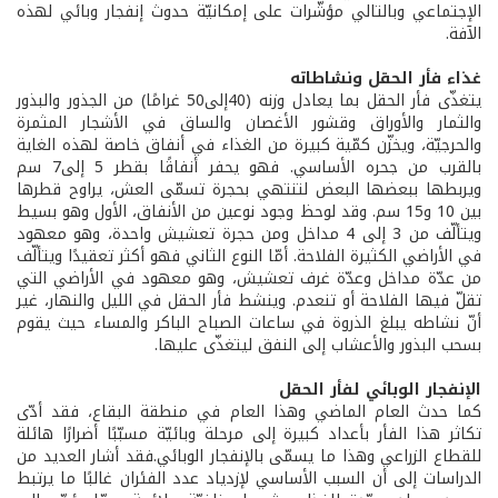
الإجتماعي وبالتالي مؤشّرات على إمكانيّة حدوث إنفجار وبائي لهذه
الآفة.
غذاء فأر الحقل ونشاطاته
يتغذّى فأر الحقل بما يعادل وزنه (40إلى50 غرامًا) من الجذور والبذور
والثمار والأوراق وقشور الأغصان والساق في الأشجار المثمرة
والحرجيّة، ويخزّن كمّية كبيرة من الغذاء في أنفاق خاصة لهذه الغاية
بالقرب من جحره الأساسي. فهو يحفر أنفاقًا بقطر 5 إلى7 سم
ويربطها ببعضها البعض لتنتهي بحجرة تسمّى العش، يراوح قطرها
بين 10 و15 سم. وقد لوحظ وجود نوعين من الأنفاق، الأول وهو بسيط
ويتألّف من 3 إلى 4 مداخل ومن حجرة تعشيش واحدة، وهو معهود
في الأراضي الكثيرة الفلاحة. أمّا النوع الثاني فهو أكثر تعقيدًا ويتألّف
من عدّة مداخل وعدّة غرف تعشيش، وهو معهود في الأراضي التي
تقلّ فيها الفلاحة أو تنعدم. وينشط فأر الحقل في الليل والنهار، غير
أنّ نشاطه يبلغ الذروة في ساعات الصباح الباكر والمساء حيث يقوم
بسحب البذور والأعشاب إلى النفق ليتغذّى عليها.
الإنفجار الوبائي لفأر الحقل
كما حدث العام الماضي وهذا العام في منطقة البقاع، فقد أدّى
تكاثر هذا الفأر بأعداد كبيرة إلى مرحلة وبائيّة مسبّبًا أضرارًا هائلة
للقطاع الزراعي وهذا ما يسمّى بالإنفجار الوبائي.فقد أشار العديد من
الدراسات إلى أن السبب الأساسي لإزدياد عدد الفئران غالبًا ما يرتبط