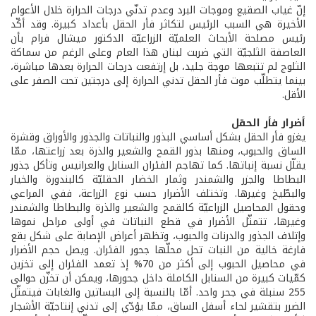
إنّ غياب الصقيع وموجات البرد وعدم تدنّي درجات الحرارة خلال الأعوام
الأخيرة هي السبب الرئيس لتكاثر فأر الحقل بأعداد كبيرة. وقد أكّد
رئيس مصلحة الأبحاث العلميّة الزراعيّة الدكتور ميشال فرام بأن
العاصفة الثلجيّة التي ضربت لبنان هذا العام وعلى الرغم من سماكة
الثلوج لم تتبعها موجة جليد، بل إرتفعت درجات الحرارة بعدها مباشرة،
بينما يتطلّب موت فأر الحقل تدني الحرارة إلى درجتين تحت الصفر على
الأقل.
أضرار فأر الحقل
يغزو فأر الحقل بشكل أساسي البذور والنباتات والجذور والأوراق وقشرة
الساق والحبوب، ومنها بذور القمح والشعير والذرة بعد زراعتها، ممّا
يقلّل نسبة إنباتها. كما تهاجم الفئران السنابل والعرانيس وتأكل جذور
البطاطا والجزر والشمندر وثمار الخضار الحقليّة كالبندورة والخيار
والبطّيخ وغيرها. وتختلف الأضرار حسب نوع الزراعة، ففي المراعي
وحقول المحاصيل الزراعيّة كالقمح والشعير والذرة والبطاطا والشمندر
وغيرها، تتمثّل الأضرار في قطع النباتات في أولى مراحل نموها
وإتلاف الجذور والدرنات والحبوب، وتظهر أعراض الإصابة على شكل بقع
فارغة خالية من النبات تحل محلّها جحور الفئران. ويصل حجم الأضرار
في محاصيل الحبوب إلى أكثر من 70% إذ تعمد الفئران إلى تخزين
كمّيات كبيرة من السنابل الكاملة داخل جحورها، ويمكن أن تخزّن حوالى
255 سنبلة في جحر واحد. أمّا بالنسبة إلى البساتين والغابات فيتمثّل
الضرر بتقشير لحاء أسفل الساق، ممّا يؤدّي إلى تدني إنتاجيّة الأشجار