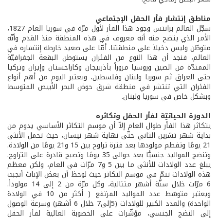
مناطق إنتشار فأر الحقل الإجتماعي
سجّل العالم برانتس وجود هذا الفأر لأول مرّة في سوريا العام 1827،
الأمر الذي يتضح منه أنه معروف في هذه المنطقة منذ القدم وأنّه
متوطّن وليس دخيلاً على منطقتنا. أمّا على صعيد خارطة إنتشاره في
العالم، فنجد أن هذا النوع من الفئران يستوطن البقعة الجغرافيّة
الممتدّة من الصين وروسيا مروراً بأذربيجان وكازاخستان وإيران وتركيا
حتى العراق ثم سوريا ولبنان وفلسطين، ويعتبر اليوم من أهم أنواع
الفئران التي تنتشر في منطقة شرق حوض البحر الأبيض المتوسط
وبشكل خاص في سوريا ولبنان.
الدورة الحياتيّة لفأر الحقل وتكاثره
يتكاثر هذا الفأر طوال العام إلاّ أن موسم التكاثر الأساسي يدوم من
بداية شهر تشرين الثاني حتّى نهاية شهر نيسان، حيث تحمل الأنثى
21 يومًا وتفطم مولودها بعد فترة تراوح بين 15 و21 يومًا من الولادة.
وتنضج المواليد جنسيًّا بعد حوالى 35 يومًا وتصبح قادرة على التزاوج.
يبلغ عدد الولادات للأنثى ما بين 5 و7 مرّات في العام، ولكن معظم
هذه الولادات تتمّ في موسم التكاثر حيث لوحظ أن بعض الإناث أنجبت
6 مرّات خلال ستّة أشهر متتالية، وكل مرّة من 2 إلى 14 مولوداً.
ويعتبر متوسّط عدد المواليد المرتفع ( أكثر من 10 في الولادة
الواحدة) والعدد الكبير للولادات (5إلى7 خلال 6 أشهر) وسرعة الوصول
إلى النضج الجنسي، مؤشّرات على الخصوبة العالية لفأر الحقل