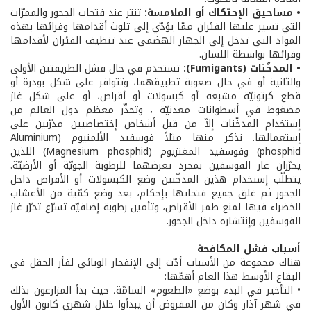
• مساحيق الإحتكاك أو الملامسة:
تنثر عند فتحات الجحور والممرّات
التي تسير عليها الفئران ممّا يؤدّي إلى تلوث أقدامها وفرائها بهذه
المواد التي تدخل إلى الجهاز الهضمي عند تنظيف الفئران لأقدامها
وفرائها بواسطة اللسان.
• المدخّنات (Fumigants):
تستخدم في حال فشل الطريقتين الأولى
والثانية أو في حال صعوبة تطبيقهما، وتتوافر على شكل بودرة أو
قطع كرتونيّة مشبعة أو كبسولات أو أقراص، أو على شكل غاز
مضغوط في أسطوانات معدنيّة ، وتحذّر معظم دول العالم من
إستخدام المدخّنات إلاّ من قبل أشخاص إختصاصيين مدرّبين على
إستعمالها. نذكر منها مثلاً فوسفيد الألمنيوم (Aluminium
phosphid) وفوسفيد المغنزيوم (Magnesium phosphid) اللذين
يحرّران غاز الفوسفين بمجرد تعرضهما للرطوبة الجويّة أو الأرضيّة.
يتطلّب إستخدام هذين المدخّنين وضع الكبسولات أو الأقراص داخل
الجحور ثم غلق جميع فتحاتها بإحكام، بعد وضع كمّية من الأعشاب
الخضراء فيها لمنع طمر الأقراص، وتأمين رطوبة إضافيّة تسرّع تحرّر غاز
الفوسفين وإنتشاره داخل الجحور.
أسباب فشل المكافحة
هناك مجموعة من الأسباب أدّت إلى الإنفجار الوبائي لفأر الحقل في
البقاع الأوسط هذا العام أهمّها:
• التأخير في البدء بوضع «الطعوم» السامّة، حيث بدأ المزارعون بذلك
في شهر آذار وكان من المفروض أن يبدأوا خلال شهري كانون الأول