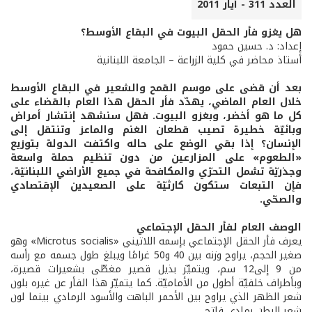
العدد 311 - أيار 2011
هل يغزو فأر الحقل البيوت في البقاع الأوسط؟
إعداد: د. حسين حمود
أستاذ محاضر في كلية الزراعة – الجامعة اللبنانية
بعد أن قضى على موسم القمح والشعير في البقاع الأوسط
خلال العام الماضي، يهدّد فأر الحقل هذا العام بالقضاء على
كل ما هو أخضر، وبغزو البيوت. فهل سنشهد إنتشار أمراض
وبائيّة خطيرة تصيب قطعان الغنم والماعز وتنتقل إلى
الإنسان؟ إذا بقي الوضع على حاله واكتفت الدولة بتوزيع
«الطعوم» على المزارعين من دون تنظيم حملة واسعة
وجذريّة تشمل التحرّي والمكافحة في جميع الأراضي اللبنانيّة،
فإن التبعات ستكون كارثيّة على الصعيدين الإقتصادي
والصحّي.
الوصف العام لفأر الحقل الإجتماعي
يعرف فأر الحقل الإجتماعي بإسمه اللاتيني «Microtus socialis» وهو
صغير الحجم، يراوح وزنه بين 40 و50 غرامًا ويبلغ طول جسمه مع رأسه
من 9 إلى12 سم، ويتميّز بذيل قصير مغطّى بشعيرات قصيرة،
وبأطراف خلفيّة أطول من الأماميّة. كما يتميّز هذا الفأر عن غيره بلون
شعر الظهر الذي يراوح بين الأحمر الباهت والأسود الرمادي بينما لون
شعر البطن رمادي فاتح.