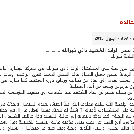
الدة
ة نفس الرائد الشهيد داني خيرالله ............
لبلعة خيرالله
ى مرور سنة على استشهاد الرائد داني خيرالله في معركة عرسال، أقامت
لرمانة بحضور ممثل العماد قائد الجيش العميد هنري ابراهيم، وقائد ف
ن حسيب عبده، إلى عدد من ضباطه ورفاق دورة الشهيد. كما شارك في ال
ون غاريوس وحشد من أبناء المنطقة.
قدّاس بفيلم قصير عن حياة الشهيد منذ انضمامه إلى صفوف المؤسسة العسكري
ده.
حة الإلهية الأب سليم مخلوف الذي هنّأ الجيش بعيده السبعين، وتحدّث في عظ
 على استشهادك لأخبرك أنّ شيئًا لم يتغيّر. فهذا الوطن ما زال في خطر، و
هم النخبة». كما توجّه بالتعزية إلى عائلة الشهيد وكل عائلات الشهداء ا
ّاس، أزيح الستار عن نصبٍ ديني قدّمته عائلة الشهيد للكنيسة وفاءً لروحه
 قائد الجيش، ورئيس البلدية، ولجنة وقف رعية مار ميخائيل - الشياح، 