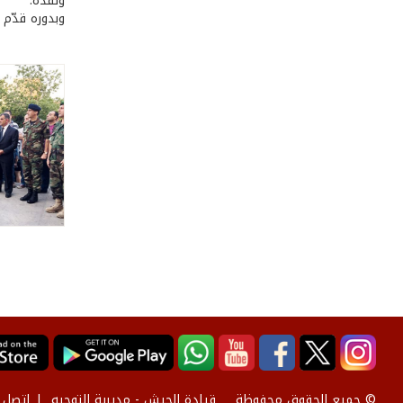
ونفّذه.
وبدوره قدّم 
قيادة الجيش - مديرية التوجيه
إتصل ب
© جميع الحقوق محفوظة