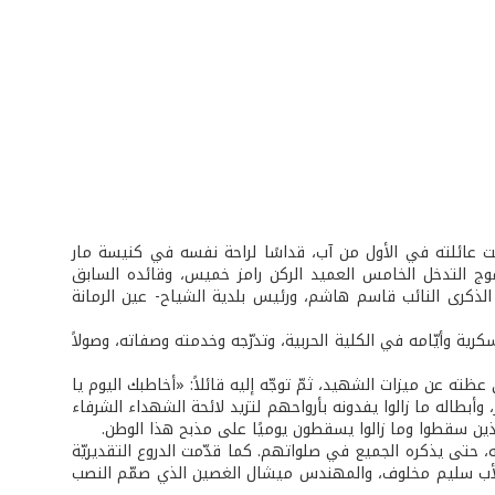
 عائلته في الأول من آب، قداسًا لراحة نفسه في كنيسة مار
وج التدخل الخامس العميد الركن رامز خميس، وقائده السابق
ذكرى النائب قاسم هاشم، ورئيس بلدية الشياح- عين الرمانة
ة وأيّامه في الكلية الحربية، وتدرّجه وخدمته وصفاته، وصولاً
ته عن ميزات الشهيد، ثمّ توجّه إليه قائلاً: «أخاطبك اليوم يا
أبطاله ما زالوا يفدونه بأرواحهم لتزيد لائحة الشهداء الشرفاء
لذين سقطوا وما زالوا يسقطون يوميًا على مذبح هذا الوطن.
، حتى يذكره الجميع في صلواتهم. كما قدّمت الدروع التقديريّة
والأب سليم مخلوف، والمهندس ميشال الغصين الذي صمّم النصب