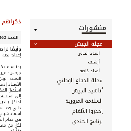
ذكراهم خ
منشورات
العدد 362 - 363 - أيلول 2015
مجلة الجيش
وأيضًا لراح
العدد الحالي
إعداد: ندين ا
أرشيف
بمناسبة ذكر
أعداد خاصة
جرجس- عين ا
العميد الرك
مجلة الدفاع الوطني
الأستاذ إدم
أناشيد الجيش
استُهِلّ ال
إلى استشها
السلامة المرورية
احتفل بالذبي
داني بعد سنة
إحذروا الألغام
أسماء شبابٍ 
في ختام القد
برنامج الجندي
لكل من ممثل