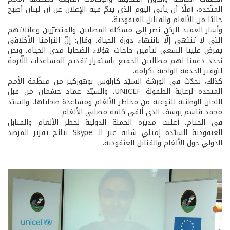
المتّحدة، آملًا أن يأتي اليوم الذي يتمّ فيه الإعلان عن أن لبنان أصبح
خاليًا من الألغام والقنابل العنقودية.
وأشار العميد الركن نصر إلى مشكلة المصابين والمتضرّرين وعائلاتهم
التي لا تنتهي إلّا بانتهاء دورة الحياة، وقال: إنّ التزامنا الأخلاقي
يفرض علينا السعي لتأمين حاجات هؤلاء الضحايا مدى الحياة، ونحن
نجدد دعمنا لهم مطالبين الجميع باستمرار تقديم المساعدات اللّازمة
لتوفير الخدمة الواجبة بكرامة.
كذلك، تحدّث في الورشة السيّد كارلوس بوهوركيز من منظّمة الأمم
المتحدة لرعاية الطفولة UNICEF، والسيّد عماد خشمان من قبل
اللجان الوطنية للتوعية من مخاطر الألغام ومساعدة ضحاياها، والسيّد
محمد قاسم يوسف الذي ألقى كلمة مصابي الألغام .
في الختام، أعلنت مديرة الحملة الدولية لحظر الألغام والقنابل
العنقودية السيّدة إميلي شايه عبر الـ Skype نتائج تقرير المرصد
الدولي حول الألغام والقنابل العنقودية.