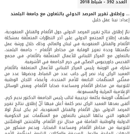
العدد 392 - شباط 2018
... وإطلاق تقرير المرصد الدولي بالتعاون مع جامعة البلمند
إعداد: نينا عقل خليل
تمّ إطلاق نتائج تقرير المرصد الدولي حول الألغام والقنابل العنقودية،
بهدف إطلاع المجتمع الدولي على آخر التطوّرات المتعلّقة بمشكلة
الألغام والقنابل العنقودية في لبنان والعالم، وذلك خلال ورشة عمل
نظّمتها وحدة تعزيز الوقاية من مخاطر الألغام – جامعة البلمند،
بالتعاون مع المركز اللبناني للأعمال المتعلّقة بالألغام، في مجمع
القديس جاورجيوس الصحّي في حرم الجامعة في الأشرفية.
شارك في الورشة رئيس المركز اللبناني للأعمال المتعلقة بالألغام
العميد الركن زياد نصر إلى جانب عدد من الضباط، وحضرها عدد من
ممثّلي المنظّمات التابعة للأمم المتحدة، وأعضاء اللجان الوطنية
للتوعية من مخاطر الألغام ومساعدة ضحايا الألغام، وبعض الوسائل
الإعلامية المرئية والمسموعة.
استُهلّت الورشة بكلمة ترحيبية لنائب رئيس الجامعة الدكتور نديم كرم،
ألقى بعدها العميد الركن نصر كلمة أعلن فيها أنّ إطلاق نتائج تقرير
المرصد الدولي حول الألغام والقنابل العنقودية، لم يكن ليتمّ لولا
الجهود التي بذلها الجيش بالتعاون مع المنظّمات غير الحكومية
الدولية والوطنية العاملة في مجال نزع الألغام، واللجنتين الوطنيّتين
للتوعية من مخاطر الألغام ومساعدة الضحايا، وبدعم مشكور من
الجهات المانحة والدول الصديقة والوكالات التابعة لمنظّمة الأمم