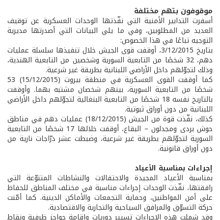
موقوفون بتهم مختلفة
أسفرت التدابير الأمنية التي نفّذتها الوحدات العسكرية عن توقيف
العديد من المطلوبين، وفي ما يلي البيانات التي أصدرتها مديرية
التوجيه تباعًا في هذا الخصوص:
بتاريخ 3/12/2015، أوقفت قوى الجيش خلال تنفيذها سلسلة عمليات
دهم، 32 شخصًا من التابعية السورية وشخصين من التابعية الهندية،
وذلك لتجوّلهم داخل الأراضي اللبنانية بطريقة غير شرعية.
كما أوقفت القوى العسكرية في منطقة بيروت (15/12/2015) 53
شخصًا من التابعية السورية، بينهم شخصان مشتبه بهما. وأوقفت
بالتاريخ نفسه 18 شخصًا من التابعية البنغالية لتجوّلهم داخل الأراضي
اللبنانية من دون أوراق ثبوتية.
كذلك، نفّذت قوة من الجيش (18/12/2015) عمليات دهم في مناطق
حوش بردى ومجدلون – البقاع، أوقفت خلالها 17 شخصًا من التابعية
السورية لتجوّلهم بطريقة غير شرعية، وضبطت عشر درّاجات نارية من
دون أوراق قانونية.
إجراءات بمناسبة الأعياد
بمناسبة الأعياد المجيدة والاحتفالات والنشاطات المتنوّعة التي
رافقتها، نفّذت الوحدات إجراءات مناسبة في مختلف المناطق للحفاظ
على أمن المواطنين، وحماية التجمعات والأماكن الدينية. كما أمّنت
حركة التسوّق والمرافق السياحية والتجارية والاقتصادية.
وقد شملت هذه الإجراءات تسيير دوريات وإقامة حواجز ظرفية ونقاط