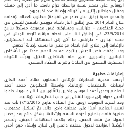
الإرهابي على تفجير نفسه بواسطة حزام ناسف ما أدى إلى مقتله
ومقتل مواطنين إثنين من أقربائه وإصابة عدد آخر بجروح.
والمدعو حمزة (وفق بيان صادر عن القيادة) مطلوب للعدالة لإقدامه
خلال العام 2014 على إطلاق النار باتجاه دوريتين تابعتين للجيش في
محلة المنكوبين – طرابلس، ومشاركته ضمن مجموعة مسلّحة بتاريخ
23/9/2014، في إطلاق النار على نقطة مراقبة تابعة للجيش في
محلة البداوي – طرابلس، ما أدّى إلى استشهاد أحد العسكريّين،
بالإضافة إلى إطلاق النار باتجاه مواطنين ما تسبب بإصابة أحدهم.
وقد أوقفت قوى الجيش بنتيجة عملية الدهم عددًا من الأشخاص
اللبنانيين والسوريين على صلة بالانتحاري القتيل. وتولّت الشرطة
العسكرية التحقيق في الحادث بإشراف القضاء المختص.
إعترافات خطيرة
أوقفت مديرية المخابرات الإرهابي المطلوب جهاد أحمد الغازي
لارتباطه بالتنظيمات الإرهابية، بواسطة المطلوبين محمد أحمد
الصاطم وعدي أحمد الموسى وآخرين يتنقّلون بين لبنان وسوريا، حاولوا
تأمين دخوله إلى سوريا للقتال إلى جانب التنظيمات الإرهابية.
وقد اعترف الموقوف (وفق بيان القيادة بتاريخ 7/12/2015) بأنه بعد
تعيين الصاطم أميرًا على منطقة وادي خالد، تمّ تشكيل مجموعات
صغيرة قامت بتصنيع أحزمة ناسفـة وارتدائها بشكلٍ دائم بعد إحضـار
المـواد من قلعة الحصن، وذلك بهدف استهداف الجيش، وتحضير
الأرضية المؤاتيـة لدخول تنظـيم داعش إلى لبنان، وإنشاء مربع أمني