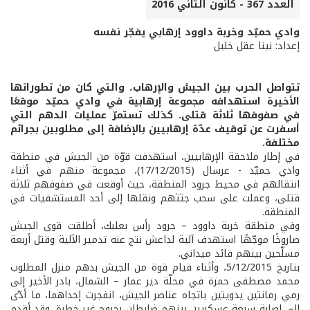
العدد 367 - كانون الثاني 2016
وادي حميّد وخربة داوود إرهابي يفجّر نفسه
إعداد: نينا عقل خليل
تتواصل الحرب بين الجيش والإرهاب، والتي كان من تطوراتها
الأخيرة استهدافه مجموعة إرهابية في وادي حميّد موقعًا
في صفوفها ثلاثة قتلى. كذلك تستمرّ عمليات الدهم التي
أسفرت عن توقيف عدّة إرهابيين بالإضافة إلى مطلوبين بجرائم
مختلفة.
في إطار ملاحقة الإرهابيين، استهدفت قوّة من الجيش في منطقة
وادي حميّد - عرسال (17/12/2015)، مجموعة منهم في أثناء
انتقالهم في محيط جرود المنطقة، حيث أوقعت في صفوفهم ثلاثة
قتلى، وعملت على سحب جثثهم ونقلها إلى أحد المستشفيات في
المنطقة.
وفي منطقة خربة داوود – جرود رأس بعلبك، أطلقت قوى الجيش
صاروخًا موجّهًا استهدف آلية لداعش نتج عنه تدمير الآلية وقتل أربعة
مسلّحين بينهم قائد ميداني.
بتاريخ 5/12/2015، وأثناء قيام قوة من الجيش بدهم منزل المطلوب
محمد مصطفى حمزة في محلّة دير عمار – الشمال، بادر الأخير إلى
رمي رمانتين يدويتين باتجاه عناصر الجيش، انفجرت إحداهما، ما أدّى
إلى إصابة سبعة عسكريين بينهم ضابطان بجروح غير خطرة. وقد أقدم