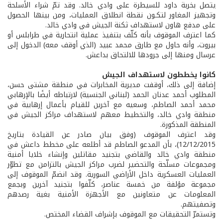
يتصل بخربة داود للسيطرة على وادي خالد. وقد تمّ شراء الأسلحة
وتجهيز المغاور لتكـون نقطة انطلاق العمليات، ومن بينها الحصول
على مدفع هاون لاستهداف ثكنة الجيش في وادي خالد.
كما اعترف الموقوف بأنه كلّف بتنفيذ عملية انتحارية في طرابلس أو
بيروت، وأنه حاول مع طارق محمد عبيد (الذي أوقف معه) الدخول إلى
عرسال ومنها إلى جرودها للالتحاق بداعش.
كانوا يخططون لاستهداف الجيش
إضافة إلى ذلك، أوقفت مديرية المخابرات في منطقة مشتى حسن،
المطلوب أحمد عدنان الحمد (لبناني الجنسية) لارتباطه أيضًا بالإرهابي
محمد أحمد الصاطم، وسعيه مع آخرين للقيام بأعمال إرهابية في
منطقة وادي خالد، والتخطيط معهم لاستهداف مراكز الجيش في
المنطقة المذكورة.
وقد اعترف الموقوف (وفق بيان صادر عن القيادة بتاريخ
12/12/2015)، بأن المدعو الصاطم قد أطلعه على مخطط داعش في
منطقة وادي خالد والقاضي بتجنيد مقاتلين وإنشاء خلايا أمنية
ومجموعات مسلّحة والتحضير لضرب مراكز الجيش بالتزامن مع تطوّر
العمليات العسكرية داخل الأراضي السورية. وقد انضمّ الموقوف إلى
مجموعة مؤلفة من خمسة عناصر، كلّفوا بتجنيد آخرين وبجمع
المعلومات عن متعاونين مع الأجهزة الأمنية بغية رصدهم
وتصفيتهم.
وتستمرّ التحقيقات مع الموقوف بإشراف القضاء المختص.