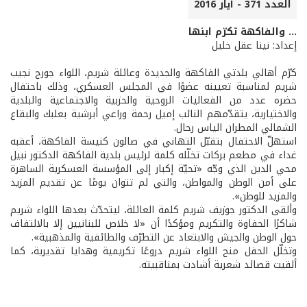
العدد 371 - أيار 2016
... والفاكهة تكرّم ابنها
إعداد: نينا عقل خليل
كرّم أهالي بلدتي الفاكهة والجديدة وعائلة شريم، اللواء جورج نجيب
شريم لمناسبة تعيينه عضوًا في المجلس العسكري، وذلك باحتفال
حضره عدد من الفعاليات الروحية والحزبية والاجتماعية والبلدية
والاختيارية، يتقدّمهم النائب إميل رحمة وراعي أبرشية بعلبك والبقاع
الشمالي المطران الياس رحال.
استهلّ الاحتفال بتقبّل التهاني في صالون كنيسة الفاكهة، أعقبه
غداء في مطعم بركات تخلّله كلمة لرئيس بلدية الفاكهة الدكتور نبيل
محي الدين الذي وجّه «تحيّة إكبار إلى المؤسسة العسكرية الساهرة
على أمن الوطن والمواطن، والتي لم تتوان يومًا عن تقديم المزيد
والمزيد للوطن».
وألقى الدكتور جوزيف شريم كلمة العائلة، ليتحدّث بعدها اللواء شريم
شاكرًا الحفاوة والتكريم ومؤكدًا أن «لا خلاص للبنانيين إلا بالالتفاف
حول الوطن والجيش والابتعاد عن التطرّف والطائفية والمذهبية».
وتخلّل الحفل منح اللواء شريم دروعًا تكريمية وهدايا تقديرية، كما
ألقيت قصائد شعرية أشادت بمناقبيته.