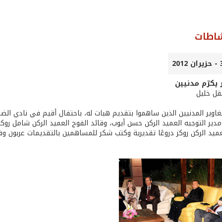
شاطات
ر يكرّم مدنيين
عقل خليل
مغاوير المدنيين الذين ساهموا بتقديم هبات له، باحتفال أقيم في نادي ال
دير التوجيه العميد الركن حسن أيوب، وقائد الفوج العميد الركن شامل روكز
ميد الركن روكز دروعًا تقديرية وكتب شكر للمساهمين بالتقديمات عربون وفا