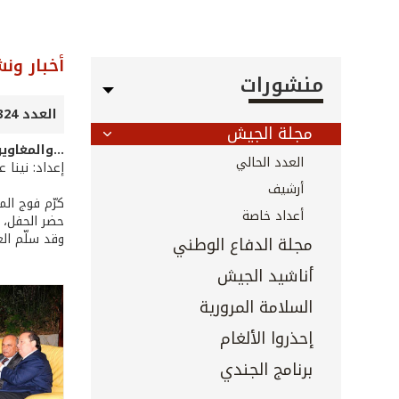
أخبار ون
منشورات
العدد 324 - حزيران 2012
مجلة الجيش
...والمغاوي
العدد الحالي
إعداد: نينا 
أرشيف
كرّم فوج ال
أعداد خاصة
حضر الحفل، م
وقد سلّم الع
مجلة الدفاع الوطني
أناشيد الجيش
السلامة المرورية
إحذروا الألغام
برنامج الجندي