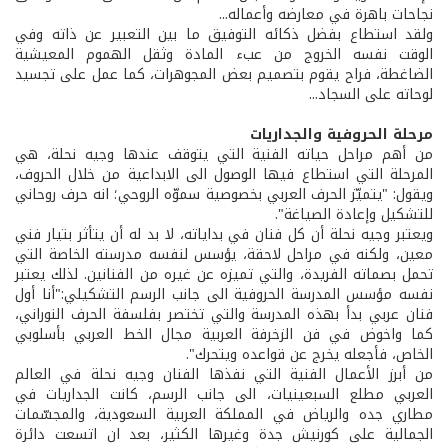
نجاحات باهرة في معارضه وأعماله...
ولقد استطاع بفضل ذكائه التوفيق ما بين التعبير عن ذاته وفي
الوقت نفسه الخروج من عبء المادة وثقل الهموم المعيشية
الضاغطة، فراح يقوم بتصميم بعض المجوهرات، كما عمل على تجسيد
لوحاته على السجاد...
مرحلة الحروفية والجداريات
من أهم مراحل حياته الفنية التي يتوقف عندها وجيه نحلة، هي
المرحلة التي استطاع فيها الوصول الى الابداعية من خلال الحروف،
ويقول: "يتميّز الحرف العربي بخصوصية سموّه الروحي؛ انه حرف روحاني
للتشكيل وإعادة الصياغة".
ويعتبر وجيه نحلة أن كل فنان في بداياته، لا بد له أن يتأثر بتيار فني
معين، ولكنه في مراحل لاحقة، يؤسس لنفسه مدرسته الخاصة التي
تحمل بصماته الفريدة، والتي تميزه عن غيره من الفنانين. لذلك يعتبر
نفسه مؤسس المدرسة الحروفية الى جانب الرسم التشكيلي:"أنا أول
فنان عربي بدأ بهذه المدرسة والتي تختصر بفلسفة الحرف النوراني،
كما واخوض في فن الزخرفة العربية مجال الخط العربي بأسلوبي
الخاص، فأجعله يخرج عن قواعده ويتحرك".
من أبرز الأعمال الفنية التي نفذها الفنان وجيه نحلة في العالم
العربي مطلع السبعينيات، الى جانب الرسم، كانت الجداريات في
مطاري جده والرياض في المملكة العربية السعودية، والمجسّمات
الجمالية على كورنيش جدة وغيرها الكثير، بعد ان اتسعت دائرة