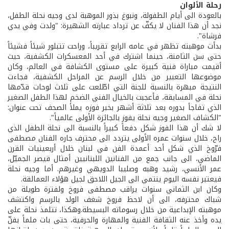
رحلة الألوان
بالعودة الى أيام الطفولة، ونبوغ بذور الموهبة لدى وجيه نحلة الطفل،
نجد أن هذا الفنان لا يكفّ عن ترداد عبارته الشهيرة: "ولدت وفي يدي
فرشاة".
بدأت موهبته تظهر في عامه الرابع تقريباً، وراحت تتبلور شيئاً فشيئاً
حتى سن الثامنة، حينما اشترك في أحد المعسكرات الكشفية، حيث
أقيمت مباراة فنية كبيرة على مستوى الكشافة في العالم، وكان
موضوعها التعبير من خلال الرسم عن المراحل الكشفية، فجاءت
النتيجة مبهرة بالنسبة للجنة التي اطّلعت على ثلاث لوحات قدّمها
نحلة في المسابقة، فأعجبت بالخيال الفني الضخم لهذا الطفل الصغير
الذي تفاجأ بدوره بعد ثلاثة أشهر بخبر فوزه يملأ الصحف تحت عنوان:
"الكشاف الصغير وجيه نحلة يفوز بالجائزة الأولى عالمياً".
لا شك أن هذا الفوز شكل دفعاً كبيراً بالنسبة الى نحلة الطفل الذي
راح، خلال سنوات عمره الأولى يتردد الى محترف جاره الفنان مصطفى
فرّوخ الذي شكل أحد أعمدة الفن في لبنان خلال أربعينيات القرن
الماضي، الى جانب جمع من الفنانين اللبنانيين أمثال قيصر الجميّل،
عمر الأنسي، رشيد وهبه وصليبا الدويهي وغيرهم. أما وجيه نحلة
فيعتبر نفسه اليوم ينتمي الى الجيل اللاحق لجيل هؤلاء العمالقة.
وكان ابن الثماني سنوات يراقب مصطفى فروخ ولفترة طويلة من
شباك محترفه، الى أن لاحظ فروخ شغف الولد بالرسم واكتشف
موهبته الإبداعية من خلال رسوماته البسيطة.وهكذا، تتلمذ نحلة على
يده وأخذ عنه الثقافة الفنية والمهارة والحرفية، حتى بات ملماً بفنّ