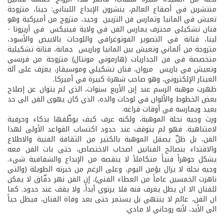
منتشرين في أصقاع العالم، ينشرون الإبداع اللبناني: جينا، متزوجة
تعيش في المانيا وتمارس فن التزيين ­ وحيد، متزوج من أميركية وهو
فنان تشكيلي محترف يمارس الفن في ولاية فينيكس في أريزونا ­
لينا، فنانة في التصوير الفوتوغرافي واللوحات بالابيض والأسود،
متزوجة من ألماني وتعيش بين المانيا وباريس ­ جمانة، فنانة تشكيلية
متخصصة في فن الجداريات (هارموني مونتال) متزوجة من فرنسي
وتعيش في باريس ­ مروان، فنان تشكيلي وموسيقار، يعزف على آلة
الغيتار الإلكتروني، وهو صاحب شهرة كبيرة في أميركا.
ظهرت موهبة الرسم عند إبن الأربع سنوات، الذي لم يتوان عن إصلاح
بعض الخطوط والألوان في لوحات والده، الذي كان يهوى الفن الى حد
بعيد ويمارسه في أوقات فراغه.
ورث وجيه نحلة الموهبة، ولكنه عرف كيف يوظّفها بذكاء وحرفية
لامتناهية. فهو لم يتوقف عند حدود اكتساب القواعد الأولى لهذا
الفن، بل ظلّ يصقل الموهبة بالكثير من الثقافة الفنية والاطلاع
والاقتداء بنصائح الفنانين اصحاب الاختصاص، حتى بات الفن معه
يشكل جوهراً فنياً متكاملاً لا ينقصه من الإبداع والشفافية شيء.
وجيه نحلة لا يزال يؤمن اليوم، وعلى الرغم من خبرته الطويلة (والتي
ناهزت الخمسين عاماً من العطاء الفني)، إن الفن نهر دفّاق لا يمكن
للفنان الا ان يظل يغرف فنه فلا يرتوي أبداً، ولا يقف عند حدود. كما
ان الفن، عالم لا ينتهي بل يستمر حتى بعد وفاة الفنان، فيظل حياً
الى الأبد، لأنه روحاني لا مادي.