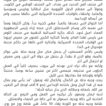
الى متحف الفن الحديث في بغداد، الى المتحف الوطني في الكويت،
وصولاً الى معظم الدول الأوروبية مثل ايطاليا وباريس وسويسرا
والمانيا، وانتهاء بالولايات المتحدة الأميركية التي خصّها بنصيب وافر
من أعماله الإبداعية.
أما الجوائز التي حصدها عالمياً، فهي كثيرة جداً، ولكن أكثرها وقعاً
في نفسه كان وسام الاستحقاق الذي منحه إياه رئيس الجمهورية
العماد اميل لحود، كذلك جائزة الميدالية الذهبية في متحف اللوفر
في باريس لهذا العام، وايضاً الجائزة الكبرى للفنون من معرض اريزونا
في الولايات المتحدة الاميركية، والجائزة التي نالها من حاكم مدينة
مونتريال في كندا.
وليس بالأمر المستغرب أن يحصل فنان مثل وجيه نحلة على جوائز
عالمية، وهو الذي لا يهدأ، بل يتنقل من دولة الى اخرى، ومن معرض
او احتفال الى آخر.
ولكنه مع ذلك تراه لدى عودته الى بيروت، ينصرف كلياً الى العمل
الدؤوب في محترفه، فيمضي اكثر من عشرين ساعة يومياً، مختبئاً
بألوانه ولوحاته فلا يغادرها حتى الليل.
يبحث وجيه نحلة عن الكمال، والكمال لله. ويقول: "قد يأتي يوم يقال
فيه ان هذا الرجل وصل بانتاجه الإبداعي (نحو 8 آلاف لوحة) الى التقرب
من الله، بايمانه وعطائه، الذي بذل حياته لأجله".
لديه ايمان وشعور، بأن تركيزه في العمل وفي الترفع عن الحالة
المادية الى حالة روحية، تسموان به الى حالة من الصفاء والانعتاق.
علاقة وجيه نحلة مع اللوحة زهاء 50 عاماً، هي علاقة روح مع روح،