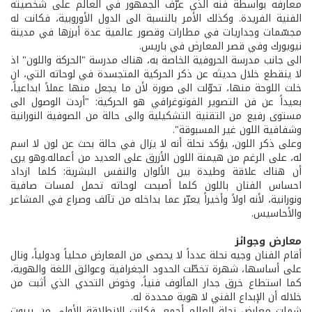
معارفه بواسطة فنه الذي عرّف الجمهور في العالم على شخصيته
الفنية الفريدة. وكذلك الأمر بالنسبة الى الدول الأوروبية، فكانت له
مجسّمات وجداريات في مطارات وقصور عالمية عدة أبرزها في مدينة
نيويورك وفي قصر المعارض في باريس.
الى جانب مدرسة الحروفية الخاصة به، هناك مدرسة "الحركة واللون" اذ
لا ينقطع خلال حديثه عن ذكر الحركية المتجسدة في لوحاته التي، ان
خلت اللوحة منها، تحوّلت الى صورة لأن ما يجعل منها عملاً ابداعياً،
بعيداً عن فن التصوير الفوتوغرافي هو الحركية: "أردت الوصول الى
مستوى رفيع من التقنية التشكيلية والى حالة من الصوفية النورانية
وشفافية اللون غير المسبوقة".
وعلى ذكر اللون، يؤكد نحلة أنه لا يزال في حالة بحث عن لون لا اسم
له، على الرغم من هيمنة اللون الأزرق على العديد من أعماله.وهو يرى
أن هناك علاقة وطيدة بين الألوان والنفس البشرية: كلما ازداد
احساس الفنان باللون كلما أصبحت لوحاته تحمل لمسات صافية
ونورانية، لأنه اولاً وأخيراً يعبّر عما بداخله من تآلف وصراع في المشاعر
والأحاسيس.
معارض وجوائز
أقام الفنان وجيه نحلة عدداً لا يحصى من المعارض محلياً ودولياً، ونال
على أساسها، شهرة تخطّت الحدود الجغرافية وعوائق اللغة والهوية،
كما استطاع خرق جدار المألوف فنياً، وخوض التحدي الذي أثبت من
خلاله أن الإبداع الفني لا هوية محددة له.
شملت معارض نحلة العالم أجمع، فكانت الإنطلاقة الأولى من بيروت