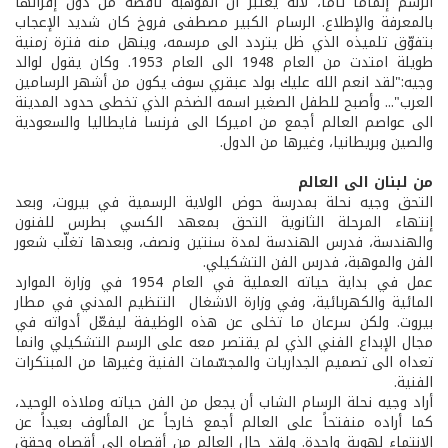
الرسم إلماماً تاماً، لأنه يعتبر ان الموهبة ناقصة من دون إقرانها
بالمعرفة والإطلاع. الرسام الكبير مصطفى فروخ كان شديد الإعجاب
بتفوّق تلميذه الذي ظل يتردد الى مرسمه، وينهل منه فترة زمنية
طويلة امتدت من العام 1948 الى العام 1953. وكان يقول لوالد
وجيه:"لقد انعم الله عليك بولد عبقري سوف يكون من أشهر الرسامين
العرب"... وأصبح للطفل الصغير اسمه الضخم الذي تخطى حدود المدينة
الى عواصم العالم أجمع من اميركا الى فرنسا فايطاليا والسعودية
والصين وبريطانيا، وغيرها من الدول.
من لبنان الى العالم
التحق وجيه نحلة بمدرسة حوض الولاية الرسمية في بيروت، وبعد
إنتهاء المرحلة الثانوية التحق بمعهد الكسي بطرس للفنون
والهندسة، فدرس الهندسة لمدة سنتين ونصف، وبعدها تغلّب شعور
الفن والموهبة، فدرس الفن التشكيلي.
عمل في بداية حياته العملية في العام 1954 في وزارة الموارد
المائية والكهربائية، وفي وزارة الاشغال ­ التنظيم المدني في مطار
بيروت. ولكن سرعان ما تخلى عن هذه الوظيفة ليفعّل أدواته في
مجال الإبداع الفني الذي لم يقتصر معه على الرسم التشكيلي وانما
تعداه الى تصميم الجداريات والمجسّمات الفنية وغيرها من المبتكرات
الفنية.
أراد وجيه نحلة الرسام الشاب أن يجعل من الفن حياته وملاذه الوحيد،
كما أراده منفتحاً على العالم أجمع خارجاً عن المألوف بعيداً عن
الإنتماء لهوية واحدة. ولقد جال العالم من أقصاه الى أقصاه وحقق