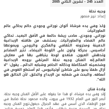
العدد 245 - تشرين الثاني 2005
وجيه نحلة
إعداد: تريز منصور
وُلدَ وفي يده فرشاة ألوان
نوراني وجودي حالم يحاكي عالم
الماورائيات
نوراني، وجودي، صاحب ريشة حالمة في الأفق البعيد، تحاكي
عالم الفضاء والماورائيات. يستشف من طاقته الإبداعية
الدفينة ومخزونه الثقافي والفكري والروحي، ويصوغها
أحاسيس، بحركة ولون على اللوحة البيضاء، تثير المشاعر
وتدهش العيون، فتغدو لوحة يتباهى بها في معارض
العالم.إنه الفنان وجيه نحلة المرتقي بروحه الإبداعية
وشخصيته المتكاملة وذكائه الحاضر وشبابه الدائم... يقول: "لا
أزال طفلاً يحبو على شاطئ أوتيانيوس، لم أستطع الغوص في
أعماقه، والبحث في شعابه عن الإبداع والخلق، لأن الخالق هو
الله".
ولادة فنان
وُلد وفي يده فرشاة، او هذا ما يقوله على الأقل الفنان وجيه نحلة.
أبصر النور في العام 1932 في بيروت، والده محمود نحلة ضابط في
فوج الإطفاء الذي أسس في عهد الجنرال ديغول.تزوج الفنان وجيه
نحلة من السيدة منيرة شهاب، فأثمر هذا الزواج خمسة فنانين