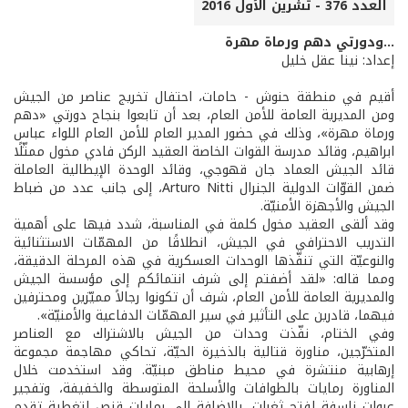
العدد 376 - تشرين الأول 2016
...ودورتي دهم ورماة مهرة
إعداد: نينا عقل خليل
أقيم في منطقة حنوش - حامات، احتفال تخريج عناصر من الجيش
ومن المديرية العامة للأمن العام، بعد أن تابعوا بنجاح دورتي «دهم
ورماة مهرة»، وذلك في حضور المدير العام للأمن العام اللواء عباس
ابراهيم، وقائد مدرسة القوات الخاصة العقيد الركن فادي مخول ممثّلًا
قائد الجيش العماد جان قهوجي، وقائد الوحدة الإيطالية العاملة
ضمن القوّات الدولية الجنرال Arturo Nitti، إلى جانب عدد من ضباط
الجيش والأجهزة الأمنيّة.
وقد ألقى العقيد مخول كلمة في المناسبة، شدد فيها على أهمية
التدريب الاحترافي في الجيش، انطلاقًا من المهمّات الاستثنائية
والنوعيّة التي تنفّذها الوحدات العسكرية في هذه المرحلة الدقيقة،
ومما قاله: «لقد أضفتم إلى شرف انتمائكم إلى مؤسسة الجيش
والمديرية العامة للأمن العام، شرف أن تكونوا رجالاً مميّزين ومحترفين
فيهما، قادرين على التأثير في سير المهمّات الدفاعية والأمنيّة».
وفي الختام، نفّذت وحدات من الجيش بالاشتراك مع العناصر
المتخرّجين، مناورة قتالية بالذخيرة الحيّة، تحاكي مهاجمة مجموعة
إرهابية منتشرة في محيط مناطق مبنيّة. وقد استخدمت خلال
المناورة رمايات بالطوافات والأسلحة المتوسطة والخفيفة، وتفجير
عبوات ناسفة لفتح ثغرات، بالإضافة إلى رمايات قنص لتغطية تقدم