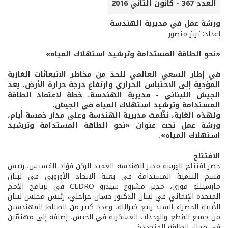
العدد 367 - كانون الثاني 2016
ورشة عمل في مديرية الهندسة
إعداد: تريز منصور
«نحو الطاقة المستدامة وترشيد استهلاك المياه»
في إطار السعي العالمي للحدّ من مخاطر الانبعاثات الغازية
المؤدية إلى الاحتباس الحراري وارتفاع درجة حرارة الأرض، يعدّ
الجيش اللبناني - مديرية الهندسة، خطة لاعتماد الطاقة
المستدامة وترشيد استهلاك المياه في الجيش.
ولهذه الغاية، نظّمت مديرية الهندسة وعلى مدار خمسة أيام،
ورشة عمل تحت عنوان «نحو الطاقة المستدامة وترشيد
استهلاك المياه».
الافتتاح
حضر افتتاح الورشة مدير الهندسة العميد الركن فؤاد القسيس، رئيس
قسم التنمية المستدامة في بعثة الاتحاد الأوروبي في لبنان
مارسيللو موري، مدير مشروع سيدرو CEDRO في برنامج الأمم
المتحدة الإنمائي في لبنان الدكتور حسان حراجلي، رئيس مجلس لبنان
للأبنية الخضراء السيد ربيع خيرالله، وعدد كبير من الضباط المهندسين
من جميع القطع والوحدات العسكرية في الجيش، إضافة إلى مهتمّين
في مجال الطاقة المتجددة.