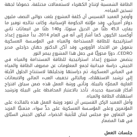
الطاقة الشمسية لإنتاج الكهرباء لاستعمالات مختلفة، خصوصًا لجهة
تسخين المياه».
وأوضح العميد القسيس أن كلفة المشروع بلغت حوالى النصف مليون
دولار أميركي، وقد موّلته الحكومة الإسبانية، وكانت نتائجه توفير ما
يقارب الـ45 طنًّا من الديزل سنويًا، و140 طنًا من انبعاثات ثاني
أوكسيد الكربون. كما أشار إلى أنه في العام 2014، بدأ مشروع إعداد
استراتيجية للطاقة المستدامة والمياه في المؤسـسة العسكرية
بتمويل من الاتحاد الأوروبي، وقد أدّى الدكتور حسّان حراجلي مدير
CEDRO، دورًا محوريًّا في جعل هذا المشروع يبصر النور.
يتضمن مشروع إعداد استراتيجية للطاقة المستدامة والمياه في
الجيش، دراسة ميدانية لجمع المعلومات عن مصروف الطاقة والمياه
في المباني العسكرية، ثم دراستها وتحليلها لاستنتاج الحلول الآيلة
إلى ترشيد الاستهلاك، وبالتالي تخفيف العبء المالي والانبعاثات
الغازية المضرّة بالبيئة. وتأتي ورشة العمل هذه ضمن سياق اقتراح
أفكار هندسية جديدة، تأخذ بالاعتبار المحافظة على البيئة وترشيد
استهلاك الطاقة والمياه.
وأمل العميد الركن القسيس أن تعود ورشة العمل هذه بالفائدة على
المؤتمرين وعلى المؤسـسة العسكرية على حدٍّ سواء، متمنيًّا المزيد
من التعاون مع مجلس لبنان للأبنية الخضراء، ليكون الجيش السبّاق
في هذا المضمار.
جلسات العمل