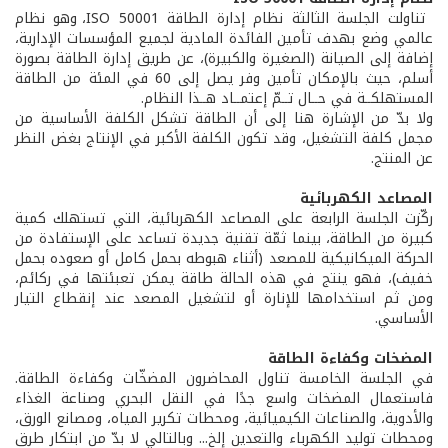
تناولت الجلسة الثالثة نظام إدارة الطاقة ISO 50001، وهو نظام
عالمي وضع بهدف تأمين الفائدة المادية لجميع المؤسسات الإدارية،
إضافة إلى الصيانة (الصغيرة والكبيرة)، عن طريق إدارة الطاقة بصورة
أسلم، حيث بالإمكان تأمين وفر يصل إلى 60 في المئة من الطاقة
المستهلكــة في حــال تــمّ إعتمــاد هــذا النظام.
ولا بدّ من الإشارة هنا إلى أن الطاقة تشكل الكلفة الأساسية من
مجمل كلفة التشغيل، وقد تكون الكلفة الأكبر في الإنتاج بغض النظر
عن المنتج.
المصاعد الكهربائية
ركّزت الجلسة الرابعة على المصاعد الكهربائية، التي تستهلك كمية
كبيرة من الطاقة، بينما ثمّة تقنية جديدة تساعد على الإستفادة من
الحركة الميكانيكية للمصعد (أثناء هبوطه بحمل كامل أو صعوده بحمل
خفيف)، فهو ينتج في هذه الحالة طاقة يمكن تعبئتها في ركائم،
ومن ثم استخدامها للإنارة أو لتشغيل المصعد عند إنقطاع التيار
الأساسي.
المضخات وكفاءة الطاقة
في الجلسة الخامسة تناول المحاضرون المضخّات وكفاءة الطاقة.
فاستعمال المضخات واسع جدًا في النقل البحري وصناعة الغذاء
والأدوية، والصناعات الكيميائية، ومحطات تكرير المياه، ومصانع الورق،
ومحطات توليد الكهرباء والتعدين إلخ... وبالتالي لا بدّ من ابتكار طرق