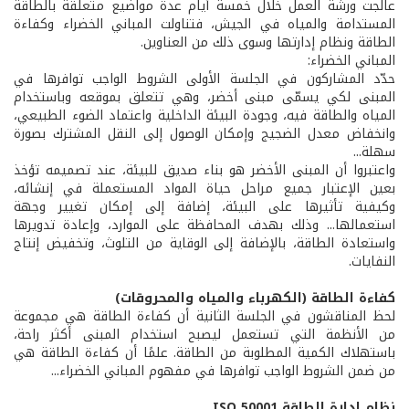
عالجت ورشة العمل خلال خمسة أيام عدة مواضيع متعلقة بالطاقة
المستدامة والمياه في الجيش، فتناولت المباني الخضراء وكفاءة
الطاقة ونظام إدارتها وسوى ذلك من العناوين.
المباني الخضراء:
حدّد المشاركون في الجلسة الأولى الشروط الواجب توافرها في
المبنى لكي يسمّى مبنى أخضر، وهي تتعلق بموقعه وباستخدام
المياه والطاقة فيه، وجودة البيئة الداخلية واعتماد الضوء الطبيعي،
وانخفاض معدل الضجيج وإمكان الوصول إلى النقل المشترك بصورة
سهلة...
واعتبروا أن المبنى الأخضر هو بناء صديق للبيئة، عند تصميمه تؤخذ
بعين الإعتبار جميع مراحل حياة المواد المستعملة في إنشائه،
وكيفية تأثيرها على البيئة، إضافة إلى إمكان تغيير وجهة
استعمالها... وذلك بهدف المحافظة على الموارد، وإعادة تدويرها
واستعادة الطاقة، بالإضافة إلى الوقاية من التلوث، وتخفيض إنتاج
النفايات.
كفاءة الطاقة (الكهرباء والمياه والمحروقات)
لحظ المناقشون في الجلسة الثانية أن كفاءة الطاقة هي مجموعة
من الأنظمة التي تستعمل ليصبح استخدام المبنى أكثر راحة،
باستهلاك الكمية المطلوبة من الطاقة. علمًا أن كفاءة الطاقة هي
من ضمن الشروط الواجب توافرها في مفهوم المباني الخضراء...
نظام إدارة الطاقة ISO 50001