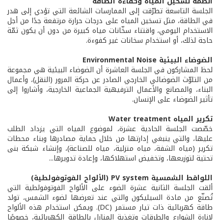
أنظمة تسخين المياه وكفاءة الطاقة
الجلسة التاسعة تطرّقت إلى الممارسات الشائعة التي تؤدي إلى هدر
في الطاقة، مثل تسخين المياه على درجات حرارة مرتفعة جدًا من أجل
الاستخدام اليومي، واقتناء سخّانات مياه كبيرة من دون أن يكون ثمّة
حاجة لذلك، أو استخدام سخانات غير كفوءة.
الضوضاء البيئية Environmental Noise
لحظ المشاركون في الجلسة العاشرة أن الضوضاء البيئية هي مجموعة
من التلوّث الضوضائي الخارجي الصادر عن حركة المرور (النقل)، وأعمال
البناء، والمصانع والأعمال الترفيهية الجماعية الخارجية، وأشاروا إلى
تأثير الضوضاء على الإنسان.
تكرير المياه Water treatment
خصّصت الجلسة الحادية عشرة، لموضوع المياه التي يزداد الطلب
عليها، والتي ينبغي إدارتها من خلال حماية مصادرها وبناء محطات
تكرير (مياه الشفة، مياه منزلية، مياه للصناعة)، وإنشاء شبكة بنى
تحتية لتوزيعها، وتخفيض استهلاكها، وإعادة تدويرها...
اللواقط الشمسية PV system (الألواح الفوتوفولطية)
ألقت الجلسة الثانية عشرة الضوء على الألواح الفوتوفولطية التي
تُصنّع من مادة السيليكون والتي عند تعرضها لضوء الشمس، تولد
طاقة كهربائية ذات تيار مستمر (DC). ويمكن استخدام هذه الألواح
لإنارة الشوارع والطرقات وتغذية المنازل بالطاقة الكهربائية، خصوصًا