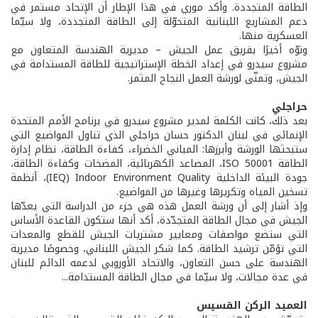
الطاقة المتجددة. وأكد موري في هذا الإطار أن الإتحاد مستمر في
دعم المشاريع اللبنانية المتحوّلة إلى الطاقة المتجددة، ولا سيّما
العسكرية منها.
ونوّه أخيرًا بفريق عمل الجيش – مديرية الهندسة المتعاون مع
مشروع سيدرو في إعداد الخطة الإستراتيجية للطاقة المستدامة في
الجيش، وتمنّى لورشة العمل النجاح المثمر.
حراجلي
بعد ذلك، كانت الكلمة لمدير مشروع سيدرو في برنامج الأمم المتحدة
الإنمائي في لبنان الدكتور حسان حراجلي الذي تناول المواضيع التي
ستبحثها الورشة وأبرزها: المباني الخضراء، كفاءة الطاقة، نظام إدارة
الطاقة ISO 50001، المصاعد الكهربائية، المضخات وكفاءة الطاقة،
جودة البيئة الداخلية IEQ) Indoor Environment Quality)، أنظمة
تسخين المياه وتكريرها وغيرها من المواضيع.
وإذ أشار إلى أن ورشة العمل هذه هي جزء من الدراسة التي يعدّها
الجيش في مجال الطاقة المتجدّدة، أكد أنها ستكون القاعدة الأساس
التي ستضع مواصفات ومعايير مشتريات الجيش للقطع والمعدات
التي تؤمّن ترشيد الطاقة. كما شكر الجيش اللبناني، وخصوصًا مديرية
الهندسة على حسن التعاون، والاتحاد الأوروبي لدعمه الدائم للبنان
في عدة مجالات، ولا سيّما في مجال الطاقة المستدامة...
العميد الركن القسيس