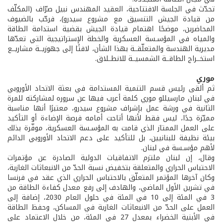
تحدّث في الجلسة الافتتاحية، العقيد المهندس نبيل صرّاف (المكلّف
من قيادة الجيش التنسيق مع مشروع سيدرو)، فرحّب بالضيوف
المحاضرين، موضحًا اهتمام قيادة الجيش بقضية استدامة الطاقة
والمياه في المؤسـسة العسكرية والخطة الإستراتيجية التي تعدّها
مديرية الهندسة والمتعلّقــة بهذا الشأن، لافتًا إلى جهوزيــة مشاريــع
استخــراج الطاقــة الشمسيــة للانطــلاق.
موري
ثم ألقى رئيس قسم التنمية المستدامة في بعثة الاتحاد الأوروبي
في لبنان مارسيللو موري كلمة أعرب فيها عن سروره لمشاركته للمرة
الثانية في ورشة عمل بإشراف مشروع سيدرو، معتبرًا أنها مناسبة
مميّزة جدًا، ليس فقط لأنها أتاحت أمامه فرصة الإضاءة أو التأكيد
على العمل الممتاز الذي قامت به المؤسـسة العسكرية، موفّرة بذلك
بيئة نظيفة للبنانيين، بل للتأكيد على دعم الاتحاد الأوروبي الدائم
لأهم مؤسـسة في لبنان.
وقال، إن لبنان ملتزم الاتفاقيات الدولية الصادرة عن مؤتمرات
الاحتباس الحراري والمتعلقة بتخفيض نسبة الحدّ من الانبعاثات الغازية،
وكان آخرها المؤتمر المتعلّق بالاحتباس الحراري الذي عقد في فرنسا
في تشرين الأول الماضي، والهادف إلى رفع معدل كفاءة الطاقة من
3 في المئة إلى 10 في المئة في حلول العام 2030، إضافة إلى
العمل على الحدّ من الانبعاثات الغازية في المساكن، وحفظ الطاقة
في الأبنية الخضراء بمعدل 27 في المئة، من خلال الاعتماد على