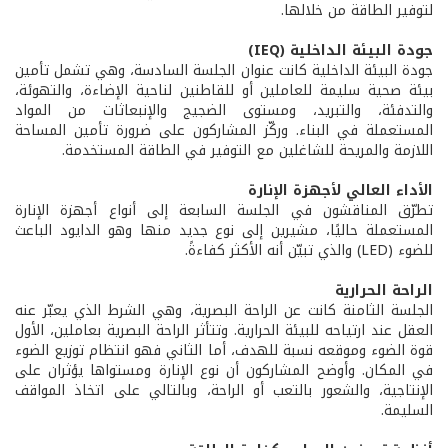
لتوفير الطاقة من خلالها.
جودة البيئة الداخلية (IEQ)
جودة البيئة الداخلية كانت عنوان الجلسة السادسة، وهي تشمل تأمين
بيئة صحية سليمة للعاملين أو للقاطنين لناحية الإضاءة، والتهوئة،
والتدفئة، والتبريد، ومستوى الضجيج والإنبعاثات من المواد
المستعملة في البناء. وركّز المشاركون على ضرورة تأمين المساحة
اللازمة والمريحة للشاغلين مع التوفير في الطاقة المستخدمة.
الأداء العالي لأجهزة الإنارة
تطرّق المناقشون في الجلسة السابعة إلى أنواع أجهزة الإنارة
المستعملة حاليًا، مشيرين إلى نوع جديد منها وهو الدايود الباعث
للضوء (LED) والذي تبيّن أنه الأكثر كفاءةً.
الراحة الحرارية
الجلسة الثامنة كانت عن الراحة البصرية، وهي الشرط الذي يعبّر عنه
العقل عند ارتياحه للبيئة الحرارية. وتتأثر الراحة البصرية بعاملين، الأول
قوة الضوء وموقعه نسبة للهدف، أما الثاني فهو انتظام توزيع الضوء
في المكان. وأوضح المشاركون أن نوع الإنارة ومستواها يؤثران على
الإنتاجية، والشعور بالتعب أو الراحة، وبالتالي على اتخاذ المواقف
السليمة.