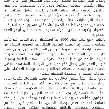
وتحدّث مدير الهندسة العميد الركن فؤاد القسيس الذي قال: «بعد
انتهاء الأحداث اللبنانية المدمّرة، وفي أوائل التسعينيات من القرن
الماضي، وُضعت خطّة لتجهيز الجيش وإعادة تأهيل معدّاته، ما
استوجب بناء منشآت جديدة لتحلّ مكان الأبنية القديمة العهد، وتلبّي
الحاجات التي طرأت نتيجة الزيادة في عديد الجيش وعتاده، وتلا ذلك
تضخّم في مصروف الطاقة الكهربائية، فكان مشروع إدارة اشتراكات
الكهرباء وتيويمها، الذي أنجزته مديرية الهندسة في أواخر العقد
المذكور».
وأضاف: «مع بداية العام 2000، بدأ استشعار ازدياد الحاجة أكثر فأكثر
للطاقة والمياه، إذ ارتفعت الفاتورة الكهربائية السنوية للجيش من
سبعة مليارات ليرة لبنانية وما دون في العام 2008، إلى حوالى عشرة
مليارات في العام 2013، ما استوجب مقاربة هذا الملف بطريقة
جديدة، والبحث عن حلول ناجعة لتخفيض استهلاك الطاقة والمياه.
فبوشر العمل على إدخال فكر جديد على الدراسات الهندسية، يقضي
بالاتجاه نحو ترشيد استهلاك الطاقة والمياه، وزيادة الاعتماد على
الطاقات البديلة أو المتجددة الصديقة للبيئة».
وتابع قائلاً: «نشأ مشروع CEDRO بعد مؤتمر باريس-3، بهدف إعادة
إعمار قطاع الطاقة في لبنان، بالاعتماد أكثر على الطاقة المتجددة
التي تحافظ على البيئة، وذلك عبر المؤسسات الحكومية، ومن ضمنها
المؤسـسة العسكرية. وقد أبدت قيادة الجيش تجاوبًا كاملاً مع
الموضوع، فكلّفت مديرية الهندسة بالمتابعة وتمكّنت من إنجاز عدّة
مشاريع لمصلحة بعض وحدات الجيش، ما ساهم في الحدّ من
استهلاك المحروقات والطاقة الكهربائية المنتجة، وذلك باعتماد