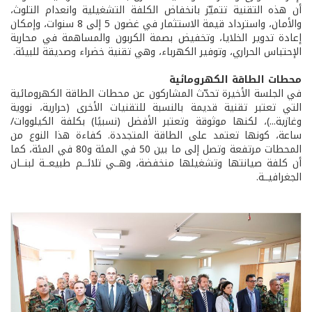
أن هذه التقنية تتميّز بانخفاض الكلفة التشغيلية وانعدام التلوث،
والأمان، واسترداد قيمة الاستثمار في غضون 5 إلى 8 سنوات، وإمكان
إعادة تدوير الخلايا، وتخفيض بصمة الكربون والمساهمة في محاربة
الإحتباس الحراري، وتوفير الكهرباء، وهي تقنية خضراء وصديقة للبيئة.
محطات الطاقة الكهرومائية
في الجلسة الأخيرة تحدّث المشاركون عن محطات الطاقة الكهرومائية
التي تعتبر تقنية قديمة بالنسبة للتقنيات الأخرى (حرارية، نووية
وغازية...)، لكنها موثوقة وتعتبر الأفضل (نسبيًا) بكلفة الكيلووات/
ساعة، كونها تعتمد على الطاقة المتجددة. كفاءة هذا النوع من
المحطات مرتفعة وتصل إلى ما بين 50 في المئة و80 في المئة، كما
أن كلفة صيانتها وتشغيلها منخفضة، وهــي تلائــم طبيعــة لبنــان
الجغرافيــة.