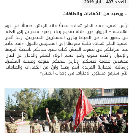
العدد 407 - أيار 2019
... ورصيد من الكفاءات والطاقات
ترأس العميد عماد الحاج شحادة ممثلًا قائد الجيش احتفالًا في فوج
الهندسة – الوروار، جرى خلاله تقديم رتباء وجنود متمرنين إلى العلم،
في حضور عدد من الضباط وذوي العسكريين المتخرجين. وقد ألقى
العميد الحاج شحادة كلمة متوجهًا إلى المتخرجين بالقول: «لقد بدأتم
منذ انخراطكم في صفوف الجيش كتابة سيرة حياتكم بأبجدية العزيمة
والإصرار، وأدّيتم بصوتٍ واحدٍ قسم الولاء للعلم والدفاع عن لبنان،
مجسّدين عظمة جيشكم، وتاريخ شعبكم بتنوعه وعيشه المشترك
ورسالته الحضارية الفريدة. أنتم رصيدٌ وازنٌ من الكفاءات والطاقات،
التي سترفع مستوى الاحتراف في وحدات الجيش».