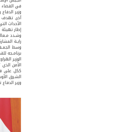
الجيش الإسرا
في القضاء 
وزير الدفاع 
آخر, تهدف ا
الأحداث التي
إطار تهيئة ا
وشـدد مـعال
رايـة المشا
وسط الجمـهو
برنامـجه للق
الوزير الهر
الأمن الذي ت
ككل على قاع
الشـرق الأوس
وزير الدفاع 