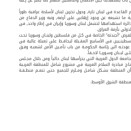
لذي بات يستهدف جيل الأطفال والناشئين منهم بما يعبر عن رغبة
لقاعدة في لبنان تارة, وحول تخزين لبنان لأسلحة عراقية طوراً
ية ما تشيعه عن وجود إرهابي على أرضه, ونبه وزير الدفاع من
دائرة استهدافها لتشمل لبنان وسوريا وإيران في إطار واحد, في
دولي بأزمة العراق.
 لفرض “أجندته” الخاصة في كـل من فلسطين ولبنـان وسوريا تحـت
لسطينـيين في الأسابيع المقـبلة ليحافـظ على تعبئة عالية في
 عودتـه الى رئاسة الحكومـة من باب تأمـين الأمن لشعبـه وفـق
لبـنان وسـوريـا لاحـقاً.
ة الدول العربية التي يترأسها لبنان حالياً ومن خلال مجـلس
إنتاج مبادرة السلام العربية في مشروع شامل للمنطقة العربـية
أن المنطقة بشـكل شامـل ومـلزم للجميع حتى تنعـم منطـقـة
 لمنطقة الشرق الأوسط.