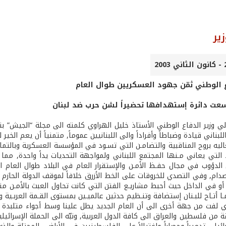
ير
ع الوطني ثمّن جهود العسكريين طوال العام
عت دائرة إستهدافها تحضيراً لشن حرب ضد لبنان
 وزير الدفاع الوطني الأستاذ خليل الهراوي كلمته الى مجلة “الجيش” بتوج
لبناني قيادة وضباطاً وأفراداً والى اللبنانيين عموماً, متمنياً أن يعم الخير 
عاليه بروح المناقبية والتضامـن التي تسـود في المؤسسة العسكرية وبالتم
 التي يعاني مـنها المجتمع اللبناني ولمواجهة التحديات يداً واحدة, مما ي
لدؤوب في مجال حفـظ الأمـن والإستقرار العام في البلاد طوال العام ا
لصدام, وفي التصدي للخروقات على الخط الأزرق خلافاً لموقف الدولة الحاز
أو في الداخل حيث أحبط مشاريـع الفتن التي كانت تحاول العبث بالأمـن متخـذ
ـا أتـاح للبـنان إستضافة وتنـظيم حدثين عالميـين بمستوى القـمة العربـية وقم
اوي لفت من جهة أخرى الى أن العام الجديد يطل علينا وسط أجواء متلبد
 من فلسطين والعراق الى كافة الدول العربية, ونبّه الى الحملة الإسرائي