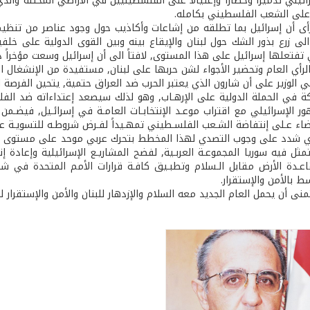
ئيلي تدميراً وحصاراً وإغتيالاً على الفلسطينيين في الأراضي المحتلة وا
على الشعب الفلسطيني بكامله.
رأى أن إسرائيل بما تطلقه من إشاعات وأكاذيب حول وجود عناصر من تنظيم ا
لى زرع بذور الشك حول لبنان والإيقاع بينه وبين القوى الدولية على خلف
 تفتعلها إسرائيل على هذا المستوى, لافتاً الى أن إسرائيل وسعت مؤخراً 
لرأي العام وتحضير الأجواء لشن حربها على لبنان, مستفيدة من الإنشغال ال
ي الوزير على أن شارون الذي يعتبر الحرب ضد العراق حتمية, يتحين الفرصة
ركة في الحملة الدولية على الإرهـاب, وهو لذلك سيصعد إعتداءاته ضد الف
ر الإسرائيلي مع اقتراب موعـد الإنتخابـات العامـة في إسرائـيل, فيضـمن
ضاء عـلى إنتفاضة الشـعب الفلسـطيني تمهـيداً لفـرض شروطـه للتسويـة علـى 
اوي شدد على وجوب التصدي لهذا المخطط بتحرك عربي موحد على مستوى جامع
مثل فيه سوريا المجموعـة العربـية, لفضح المشاريـع الإسرائيلية وإعادة 
ـدة الأرض مقابل الـسلام وتطبـيق كافـة قرارات الأمم المتحدة في ش
ط بالأمن والإستقرار.
تمنى أن يحمل العام الجديد معه السلام والإزدهار للبنان والأمن والإستقرار