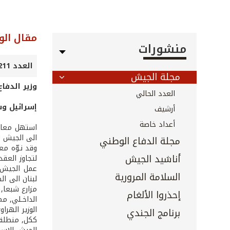
مقال الوز
منشورات
العدد 211 - كانون الثاني 2003
مجلة الجيش
وزير الدفا
العدد الحالي
إسرائيل وس
أرشيف
أعداد خاصة
استهل معالي
الى الجيش ال
مجلة الدفاع الوطني
وقد نـوّه م
أناشيد الجيش
لتجاوز العقد
عمل الجيش ا
السلامة المرورية
لبنان الى ا
مزارع شبعا, 
إحذروا الألغام
الداخـلي, مم
الوزير الهر
برنامج الجندي
ككل, منطلقة