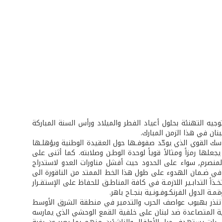
يه التهنئة بحلول أعياد الفطر والميلاد ورأس السنة المباركة
لبنان في هذا الزمن المبارك.
اسك القوي الذي يوحّد صفوفـها حول العقيدة الوطنية ويؤهلـها
جعلها رمزاً ومثالاً قوياً لوحدة الوطـن وصلابته. كما أثنى على
لمنصرم, سواء على الحدود حيث أفشل مناورات العدو لاستدراج
م في ضـمان الهدوء على طول هذا الخط الممتد من الناقورة الى
اً التدابـير اللازمـة في كافة المناطـق للحفاظ على الإستقـرار
ـة الدول الفرنكـوفـونـية بنجـاح باهر.
ة تنذر بهبوب عواصف الحرب والتدمير في منطقة الشرق الأوسط
لية المتصاعدة ضد لبنان على خلفية القمع الوحشي الذي يمارسه