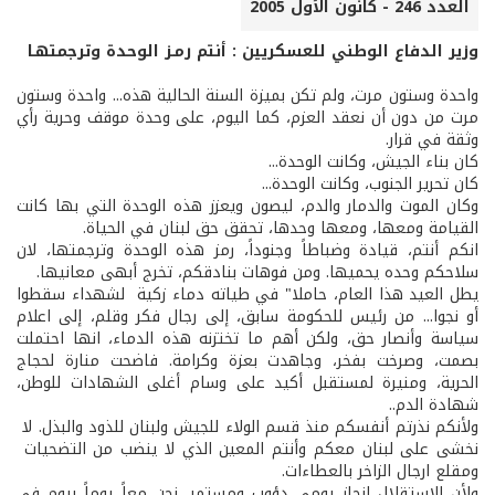
العدد 246 - كانون الأول 2005
وزير الدفاع الوطني للعسكريين : أنتم رمـز الوحدة وترجمتهـا
واحدة وستون مرت، ولم تكن بميزة السنة الحالية هذه... واحدة وستون
مرت من دون أن نعقد العزم، كما اليوم، على وحدة موقف وحرية رأي
وثقة في قرار.
كان بناء الجيش، وكانت الوحدة...
كان تحرير الجنوب، وكانت الوحدة...
وكان الموت والدمار والدم، ليصون ويعزز هذه الوحدة التي بها كانت
القيامة ومعها، ومعها وحدها، تحقق حق لبنان في الحياة.
انكم أنتم، قيادة وضباطاً وجنوداً، رمز هذه الوحدة وترجمتها، لان
سلاحكم وحده يحميها. ومن فوهات بنادقكم، تخرج أبهى معانيها.
يطل العيد هذا العام، حاملا" في طياته دماء زكية لشهداء سقطوا
أو نجوا... من رئيس للحكومة سابق، إلى رجال فكر وقلم، إلى اعلام
سياسة وأنصار حق، ولكن أهم ما تختزنه هذه الدماء، انها احتملت
بصمت، وصرخت بفخر، وجاهدت بعزة وكرامة. فاضحت منارة لحجاج
الحرية، ومنيرة لمستقبل أكيد على وسام أغلى الشهادات للوطن،
شهادة الدم..
ولأنكم نذرتم أنفسكم منذ قسم الولاء للجيش ولبنان للذود والبذل. لا
نخشى على لبنان معكم وأنتم المعين الذي لا ينضب من التضحيات
ومقلع ارجال الزاخر بالعطاءات.
ولأن الاستقلال إنجاز يومي دؤوب ومستمر، نحن معاً يوماً بيوم في