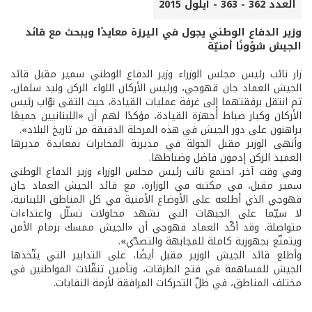
العدد 362 - 363 - أيلول 2015
وزير الدفاع الوطني يجول في اليرزة معايدًا ويبحث مع قائد
الجيش شؤونًا أمنيّة
زار نائب رئيس مجلس الوزراء وزير الدفاع الوطني سمير مقبل قائد
الجيش العماد جان قهوجي، ورئيس الأركان اللواء الركن وليد سلمان،
ثم انتقل برفقتهما إلى غرفة عمليات القيادة، حيث التقى نوّاب رئيس
الأركان وكبار ضباط أجهزة القيادة، مؤكدًا لهم أن «اللبنانيين جميعًا
يراهنون على دور الجيش في هذه المرحلة الدقيقة من تاريخ البلاد».
وأنهى الوزير مقبل الجولة في مديرية المخابرات بمعايدة مديرها
العميد الركن إدمون فاضل وضباطها.
وفي وقت آخر، اجتمع نائب رئيس مجلس الوزراء وزير الدفاع الوطني
سمير مقبل، في مكتبه في الوزارة، مع قائد الجيش العماد جان
قهوجي الذي أطلعه على الأوضاع الأمنية في كل المناطق اللبنانية،
لا سيّما على الجبهات التي تشهد محاولات تسلّل واعتداءات
متواصلة. وقد أكّد العماد قهوجي أن «الجيش ممسك بزمام الأمن
ويتمتّع بجهوزية كاملة للمجابهة والتصدّي».
وأطلع قائد الجيش الوزير مقبل أيضًا، على التدابير التي يتّخذها
الجيش للمساهمة في فتح الطرقات، وتأمين تنقّلات المواطنين في
مختلف المناطق، في ظلّ التحركات المرافقة لأزمة النفايات.